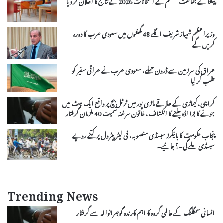
پیکٹا نے جماعت ہشتم کے امتحانات 2026 کے نتائج کا اعلان کر دیا
وزیراعظم شہباز شریف اگلے 48 گھنٹوں میں سعودی عرب کا دورہ
کریں گے
عراق کی سرزمین سے ڈرون حملے، سعودی عرب نے عراقی سفیر کو
طلب کر لیا
کراچی، کیماڑی کے علاقے ماڑی پور میں ٹرٹل بیچ پر واقع ایک ہٹ میں
جوئے کا بڑا اڈہ چلنے کا انکشاف، خاتون سرغنہ سمیت 40 ملزمان گرفتار
پنجاب حکومت کا بائیکرز سبسڈی منصوبہ، فی لیٹر پیٹرول پر کتنے روپے
سبسڈی ملے گی۔؟ جانیے۔
Trending News
انسانی سمگلنگ کے عالمی گروہ کا اہم کارندہ گوجرانوالہ سے گرفتار