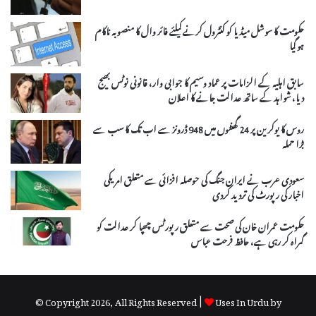
حکومت کا سوشل میڈیا کو کنٹرول کرنے کیلئے فائر وال کا منصوبہ ناکام
ہو گیا
سابق اہلیہ کے الزامات پر عماد وسیم کا جوابی وار، قانونی نوٹس بھیج
دیا، شواہد کے ساتھ عدالت جانے کا اعلان
روس کا یوکرین پر 24 گھنٹوں میں 948 ڈرونز سے اب تک کا سب سے
بڑا حملہ
سعودی عرب نے ایران جنگ کی حوصلہ افزائی سے متعلق امریکی
اخبار کی رپورٹ کی تردید کردی
حکومت عمران خان کی صحت سے متعلق رپورٹس چھپا کر عدالت کو
گمراہ کر رہی ہے، حافظ فرحت عباس
© Copyright 2026, All Rights Reserved |
Uses In Urdu by