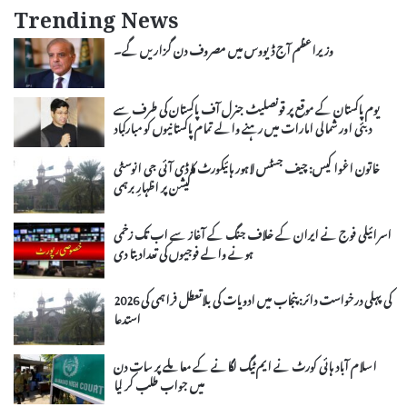
Trending News
وزیراعظم آج ڈیووس میں مصروف دن گزاریں گے۔
یوم پاکستان کے موقع پر قونصلیٹ جنرل آف پاکستان کی طرف سے
دبئی اور شمالی امارات میں رہنے والے تمام پاکستانیوں کو مبارکباد
خاتون اغوا کیس: چیف جسٹس لاہور ہائیکورٹ کا ڈی آئی جی انوسٹی
گیشن پر اظہارِ برہمی
اسرائیلی فوج نے ایران کے خلاف جنگ کے آغاز سے اب تک زخمی
ہونے والے فوجیوں کی تعداد بتا دی
2026 کی پہلی درخواست دائر: پنجاب میں ادویات کی بلاتعطل فراہمی کی
استدعا
اسلام آباد ہائی کورٹ نے ایم ٹیگ لگانے کے معاملے پر سات دن
میں جواب طلب کر لیا