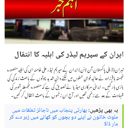
ایران کے سپریم لیڈر کی اہلیہ کا انتقال
تہران(ڈیلی پاکستان آن لائن) ایران کے سپریم لیڈر علی خامنہ ای کی اہلیہ منصوره
خجستہ باقرزادہ نے حالیہ فوجی حملوں میں لگنے والی شدید چوٹوں کے باعث زندگی کی
بازی ہار گئیں۔ ایرانی سرکاری میڈیا نے تصدیق کی ہے کہ منصوره خُجسطہ شوہر کی
شہادت کے بعد سے زخمی تھیں اور آج ان زخموں کے باعث انتقال کر گئیں۔
یہ بھی پڑھیں:
بھارتی پنجاب میں ناجائز تعلقات میں
ملوث خاتون نے اپنے دو بچوں کو کھانے میں زہر دے کر
مار ڈالا