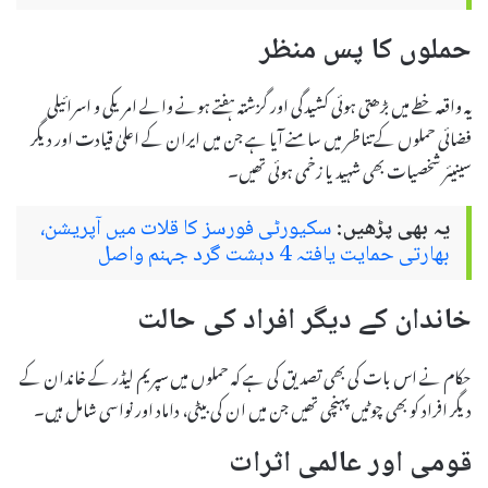
حملوں کا پس منظر
یہ واقعہ خطے میں بڑھتی ہوئی کشیدگی اور گزشتہ ہفتے ہونے والے امریکی و اسرائیلی
فضائی حملوں کے تناظر میں سامنے آیا ہے جن میں ایران کے اعلیٰ قیادت اور دیگر
سینیئر شخصیات بھی شہید یا زخمی ہوئی تھیں۔
یہ بھی پڑھیں:
سکیورٹی فورسز کا قلات میں آپریشن،
بھارتی حمایت یافتہ 4 دہشت گرد جہنم واصل
خاندان کے دیگر افراد کی حالت
حکام نے اس بات کی بھی تصدیق کی ہے کہ حملوں میں سپریم لیڈر کے خاندان کے
دیگر افراد کو بھی چوٹیں پہنچی تھیں جن میں ان کی بیٹی، داماد اور نواسی شامل ہیں۔
قومی اور عالمی اثرات