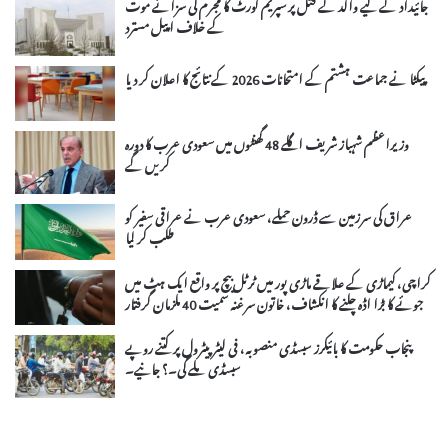
جائیداد کے لیے والد کے قتل پر سپریم کورٹ کا مجرم کی سزائے موت
کے خلاف اپیل مسترد
پیکٹا نے جماعت ہشتم کے امتحانات 2026 کے نتائج کا اعلان کر دیا
وزیراعظم شہباز شریف اگلے 48 گھنٹوں میں سعودی عرب کا دورہ
کریں گے
عراق کی سرزمین سے ڈرون حملے، سعودی عرب نے عراقی سفیر کو
طلب کر لیا
کراچی، کیماڑی کے علاقے ماڑی پور میں ٹرٹل بیچ پر واقع ایک ہٹ میں
جوئے کا بڑا اڈہ چلنے کا انکشاف، خاتون سرغنہ سمیت 40 ملزمان گرفتار
پنجاب حکومت کا بائیکرز سبسڈی منصوبہ، فی لیٹر پیٹرول پر کتنے روپے
سبسڈی ملے گی۔؟ جانیے۔