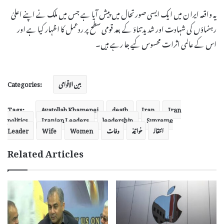
یہ واقعہ ایران میں ایک ایسی صورتحال میں پیش آیا ہے جس میں ملک نے اپنے اعلیٰ
رہنماؤں کی شہادت اور شدید تناؤ کے بعد قومی سطح پر ردعمل کا اظہار کیا ہے اور
اس کے عالمی اثرات محسوس کیے جا رہے ہیں۔
Categories:
بین الاقوامی
Tags:
Ayatollah Khamenei
death
Iran
Iran
politics
Iranian Leaders
leadership
Supreme
انتقال
خواتین
وفات
Women
Wife
Leader
Related Articles