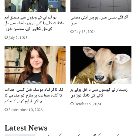
آگ لگے بستی میں، ہم ہیں اپنی مستی
یو اے ای کے ویزوں سے متعلق اہم
میں
ملاقات طے پا گئی، وزیر داخلہ سے مل
کر حل نکالیں گے، محسن نقوی
July 28, 2025
July 7, 2025
زمیندار نے کھیتوں میں داخل ہونے پر
ٹک ٹاکر ثناء یوسف قتل کیس، عدالت
گائے کی ٹانگ توڑ دی
کا آئندہ سماعت پر ملزم کو مقدمے کا
چالان فراہم کرنے کا حکم
October 5, 2024
September 10, 2025
Latest News