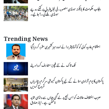
پنجاب حکومت کا بائیکرز سبسڈی منصوبہ، فی لیٹر پیٹرول پر کتنے روپے
سبسڈی ملے گی۔؟ جانیے۔
Trending News
احتشام جاوید کولی کو کوآرڈینیٹر برائے اوورسیز کشمیری مقرر کر دیا گیا
ٹک ٹاک نے نئے فیچرز متعارف کروا دیئے
پاکستان کا یوم آزادی منانے کے لیے پاکستان کمیونٹی سرگرم، تیاریاں
شروع کردیں
حزب اختلاف حالات کو اس نہج پر لے گئی جہاں سے واپسی شاید
ناممکن ہے ، ایاز صادق