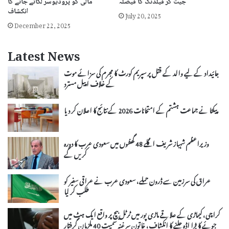
جیت کر فیلڈنگ کا فیصلہ
مالی کو پروڈیوسر لگائے جانے کا
انکشاف
July 20, 2025
December 22, 2025
Latest News
جائیداد کے لیے والد کے قتل پر سپریم کورٹ کا مجرم کی سزائے موت
کے خلاف اپیل مسترد
پیکٹا نے جماعت ہشتم کے امتحانات 2026 کے نتائج کا اعلان کر دیا
وزیراعظم شہباز شریف اگلے 48 گھنٹوں میں سعودی عرب کا دورہ
کریں گے
عراق کی سرزمین سے ڈرون حملے، سعودی عرب نے عراقی سفیر کو
طلب کر لیا
کراچی، کیماڑی کے علاقے ماڑی پور میں ٹرٹل بیچ پر واقع ایک ہٹ میں
جوئے کا بڑا اڈہ چلنے کا انکشاف، خاتون سرغنہ سمیت 40 ملزمان گرفتار