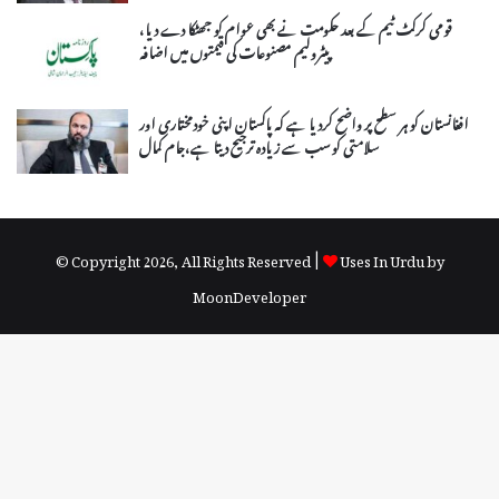
قومی کرکٹ ٹیم کے بعد حکومت نے بھی عوام کو جھٹکا دے دیا،
پیٹرولیم مصنوعات کی قیمتوں میں اضافہ
افغانستان کو ہر سطح پر واضح کردیا ہے کہ پاکستان اپنی خودمختاری اور
سلامتی کو سب سے زیادہ ترجیح دیتا ہے،جام کمال
© Copyright 2026, All Rights Reserved |
Uses In Urdu by
MoonDeveloper