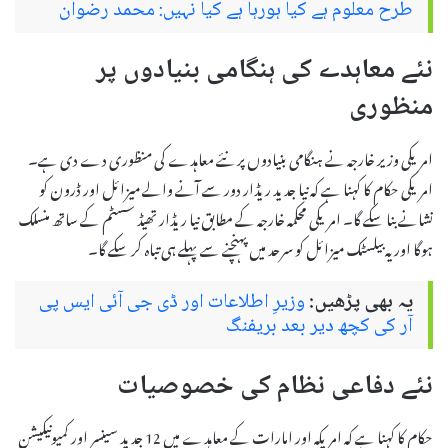
طرح معلوم ہے کیا ہورہا ہے کیا نہیں: محمد رضوان
نئے معاہدے کی ہنگامی بنیادوں پر
منظوری
امریکی وزیر خارجہ نے ہنگامی بنیادوں پر نئے معاہدے کی منظوری دے دی ہے۔
امریکی حکام کا کہنا ہے کہ نیا جدید ریڈار دور سے آنے والے میزائل اور ڈرون کو
نشانے بنا سکے گا۔ امریکی محکمہ خارجہ کے مطابق نیا ریڈار تھیڈ سسٹم کے ساتھ منسلک
ہوگا اور یہ بیلسٹک میزائل کو سرحد میں پہنچنے سے پہلے ہی تباہ کر سکے گا۔
یہ بھی پڑھیں:
وزیرِ اطلاعات اور ڈی جی آئی ایس پی
آر کی کچھ دیر بعد بریفنگ
نئے دفاعی نظام کی خصوصیات
حکام کا کہنا ہے کہ امریکہ اور امارات کے معاہدے میں 12 جدید سینسر اور کمیونیکیشن