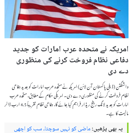
امریکہ نے متحدہ عرب امارات کو جدید
دفاعی نظام فروخت کرنے کی منظوری
دے دی
واشنگٹن (ڈیلی پاکستان آن لائن) امریکہ نے متحدہ عرب امارات کو جدید دفاعی
نظام فروخت کرنے کی منظوری دے دی۔ امریکی حکام کے مطابق، متحدہ عرب
امارات کو جدید لانگ رینج ریڈار فراہم کیا جائے گا، دفاعی نظام تقریباً 4.5 ارب ڈالر
مالیت کا ہے۔
یہ بھی پڑھیں:
ماضی کو نہیں سوچتا، سب کو اچھی