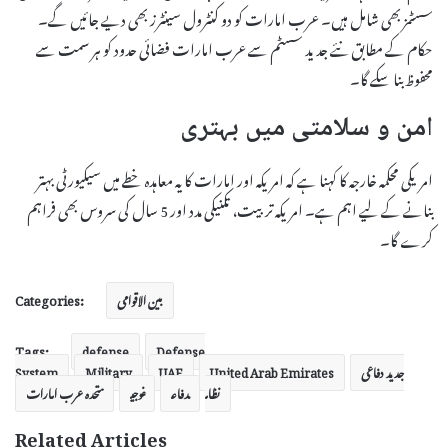
سسٹمز بھی شامل ہیں۔ عرب امارات کو دو کنٹرول سینٹرز بھی دیے جائیں گے۔
حکام کے مطابق نئے جدید سسٹم سے عرب امارات فضائی حدود کو ہر سمت سے
محفوظ بنا سکے گا۔
امن و سلامتی میں بہتری
امریکی محکمہ خارجہ کا کہنا ہے کہ امریکہ اور امارات کا یہ معاہدہ خطے میں سیکیورٹی بہتر
بنانے کے لیے اہم ہے۔ امریکہ تربیت، تکنیکی مدد اور 5 سال کی سروس بھی فراہم
کرے گا۔
Categories:
بین الاقوامی
Tags:
defense
Defense
جدید دفاعی
United Arab Emirates
UAE
Military
System
نظام
دفاع
فوجی
متحدہ عرب امارات
Related Articles