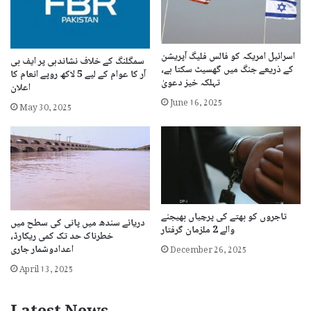
اسرائیل امریکہ کو فالس فلیگ آپریشن
سمگلنگ کے خلاف نشاندہی پر ایف بی
کے ذریعے جنگ میں گھسیٹ سکتا ہے،
آر کا عوام کے لیے 5 لاکھ روپے انعام کا
تہلکہ خیز دعویٰ
اعلان
June 16, 2025
May 30, 2025
تاجروں کو بھتے کی پرچیاں بھیجنے
دریائے سندھ میں پانی کی سطح میں
والے 2 ملزمان گرفتار
خطرناک حد تک کمی ریکارڈ،
December 26, 2025
اعدادوشمار جاری
April 13, 2025