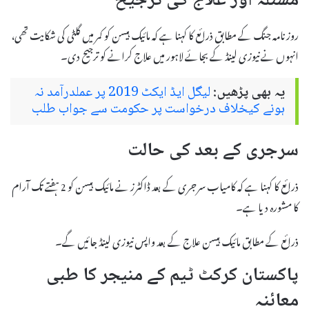
مسئلہ اور علاج کی ترجیح
روزنامہ جنگ کے مطابق ذرائع کا کہنا ہے کہ مائیک ہیسن کو کمر میں گلٹی کی شکایت تھی،
انہوں نے نیوزی لینڈ کے بجائے لاہور میں علاج کرانے کو ترجیح دی۔
یہ بھی پڑھیں:
لیگل ایڈ ایکٹ 2019 پر عملدرآمد نہ
ہونے کیخلاف درخواست پر حکومت سے جواب طلب
سرجری کے بعد کی حالت
ذرائع کا کہنا ہے کہ کامیاب سرجری کے بعد ڈاکٹرز نے مائیک ہیسن کو 2 ہفتے تک آرام
کا مشورہ دیا ہے۔
ذرائع کے مطابق مائیک ہیسن علاج کے بعد واپس نیوزی لینڈ جائیں گے۔
پاکستان کرکٹ ٹیم کے منیجر کا طبی
معائنہ