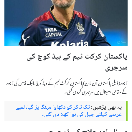
پاکستان کرکٹ ٹیم کے ہیڈ کوچ کی
سرجری
لاہور(ڈیلی پاکستان آن لائن)پاکستان کرکٹ ٹیم کے ہیڈ کوچ مائیک ہیسن کی لاہور
کے مقامی ہسپتال میں سرجری کردی گئی۔
یہ بھی پڑھیں:
ٹک ٹاکر کو دکھاوا مہنگا پڑ گیا، لمبے
عرصے کیلئے جیل کی ہوا کھلا دی گئی۔