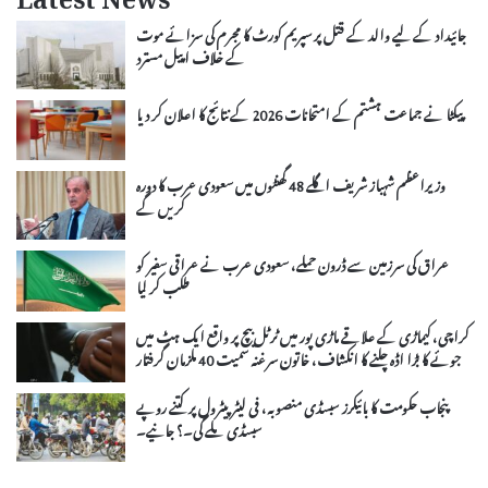
Latest News
جائیداد کے لیے والد کے قتل پر سپریم کورٹ کا مجرم کی سزائے موت
کے خلاف اپیل مسترد
پیکٹا نے جماعت ہشتم کے امتحانات 2026 کے نتائج کا اعلان کر دیا
وزیراعظم شہباز شریف اگلے 48 گھنٹوں میں سعودی عرب کا دورہ
کریں گے
عراق کی سرزمین سے ڈرون حملے، سعودی عرب نے عراقی سفیر کو
طلب کر لیا
کراچی، کیماڑی کے علاقے ماڑی پور میں ٹرٹل بیچ پر واقع ایک ہٹ میں
جوئے کا بڑا اڈہ چلنے کا انکشاف، خاتون سرغنہ سمیت 40 ملزمان گرفتار
پنجاب حکومت کا بائیکرز سبسڈی منصوبہ، فی لیٹر پیٹرول پر کتنے روپے
سبسڈی ملے گی۔؟ جانیے۔