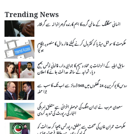
Trending News
انسانی سمگلنگ کے عالمی گروہ کا اہم کارندہ گوجرانوالہ سے گرفتار
حکومت کا سوشل میڈیا کو کنٹرول کرنے کیلئے فائر وال کا منصوبہ ناکام
ہو گیا
سابق اہلیہ کے الزامات پر عماد وسیم کا جوابی وار، قانونی نوٹس بھیج
دیا، شواہد کے ساتھ عدالت جانے کا اعلان
روس کا یوکرین پر 24 گھنٹوں میں 948 ڈرونز سے اب تک کا سب سے
بڑا حملہ
سعودی عرب نے ایران جنگ کی حوصلہ افزائی سے متعلق امریکی
اخبار کی رپورٹ کی تردید کردی
حکومت عمران خان کی صحت سے متعلق رپورٹس چھپا کر عدالت کو
گمراہ کر رہی ہے، حافظ فرحت عباس