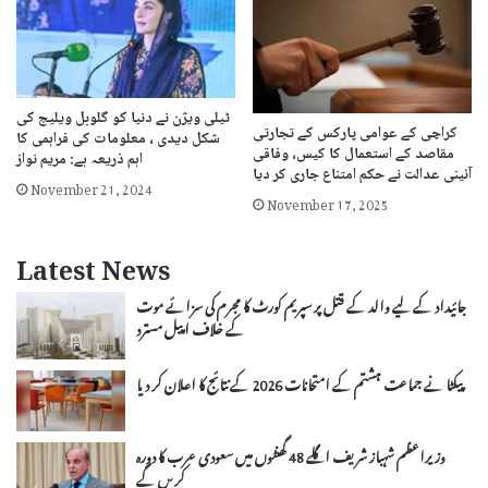
ٹیلی ویژن نے دنیا کو گلوبل ویلیج کی
کراچی کے عوامی پارکس کے تجارتی
شکل دیدی ، معلومات کی فراہمی کا
مقاصد کے استعمال کا کیس، وفاقی
اہم ذریعہ ہے: مریم نواز
آئینی عدالت نے حکم امتناع جاری کر دیا
November 21, 2024
November 17, 2025
Latest News
جائیداد کے لیے والد کے قتل پر سپریم کورٹ کا مجرم کی سزائے موت
کے خلاف اپیل مسترد
پیکٹا نے جماعت ہشتم کے امتحانات 2026 کے نتائج کا اعلان کر دیا
وزیراعظم شہباز شریف اگلے 48 گھنٹوں میں سعودی عرب کا دورہ
کریں گے