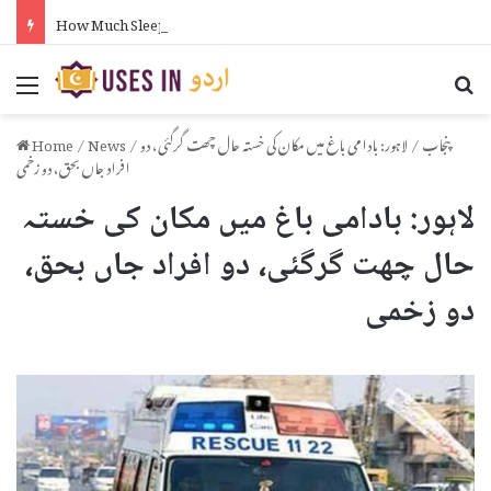
How Much Sleep Do You Need for Gym in Urdu
Menu
Se
پنجاب
/
لاہور: بادامی باغ میں مکان کی خستہ حال چھت گرگئی، دو
/
News
/
Home
افراد جاں بحق، دو زخمی
لاہور: بادامی باغ میں مکان کی خستہ
حال چھت گرگئی، دو افراد جاں بحق،
دو زخمی