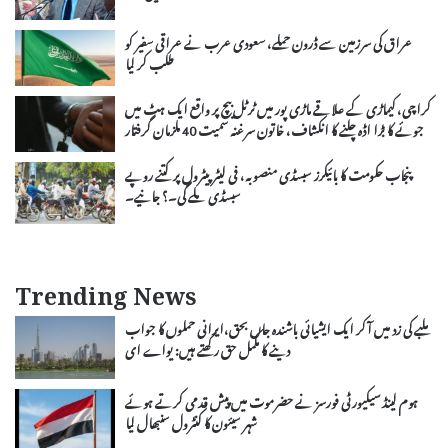
عراق کی سرزمین سے ڈرون حملے، سعودی عرب نے عراقی سفیر کو
طلب کر لیا
کراچی، کیماڑی کے علاقے ماڑی پور میں ٹرٹل بیچ پر واقع ایک ہٹ میں
جوئے کا بڑا اڈہ چلنے کا انکشاف، خاتون سرغنہ سمیت 40 ملزمان گرفتار
پنجاب حکومت کا بائیکرز سبسڈی منصوبہ، فی لیٹر پیٹرول پر کتنے روپے
سبسڈی ملے گی۔؟ جانیے۔
Trending News
ملبے کی زد میں آکر ایک ایشیائی باشندہ جاں بحق،ایرانی حملوں کا جواب
دینے کا مکمل حق رکھتے ہیں: یواے ای
ہوم لینڈ سیکیورٹی فورسز نے حضرموت میں پیش قدمی کرتے ہوئے
شہر سیئون کا کنٹرول سنبھال لیا