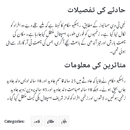
حادثے کی تفصیلات
نجی ٹی وی سما نیوز کے مطابق، ریسکیو حکام کا کہنا ہے کہ ملبے تلے دبے دو افراد کو
نکال لیا گیا ہے۔ زخمیوں کو فوری طور پر ہسپتال منتقل کیاجارہاہے۔ مکان کی
چھت بارش اور تیز آندھی کے باعث نیچے آ گری، جس کی چھت ٹی آر گارڈر سے بنی
ہوئی تھی۔
متاثرین کی معلومات
ریسکیو حکام نے بتایا کہ حادثے میں 25 سالہ قاسم جاوید اور 18 سالہ اویس ولد جاوید
جاں بحق ہوئے۔ جبکہ 18 سالہ صباحت ولد جاوید اور 45 سالہ پروین زوجہ جاوید
زخمی ہوگئیں۔ لاشوں اور زخمی افراد کو نواز شریف ہسپتال یکی گیٹ منتقل کیا گیا۔
Categories:
پنجاب
علاقائی
لاہور