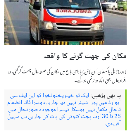
مکان کی چھت گرنے کا واقعہ
لاہور(ڈیلی پاکستان آن لائن) بادامی باغ میں مکان کی خستہ حال چھت گرگئی، دو
افراد جاں بحق جبکہ دو زخمی ہوگئے۔
یہ بھی پڑھیں:
ایک تو خیبرپختونخوا کو این ایف سی
ایوارڈ میں پورا شیئر نہیں دیا جارہا، دوسرا فاٹا انضمام
تاحال مکمل نہیں ہوسکا، تیسرا موجودہ صورتحال میں
25 تا 30 ارب بجٹ کٹوتی کی بات کی جارہی ہے، سہیل
آفریدی۔