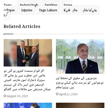
Tags:
Badami Bagh
Fatalities
house
جان لیوا حادثہ
حادثہ
مکان کا
Tags: Lahore
Injuries
collapse
گرنا
Related Articles
اگر اقوام متحدہ کمزور ہو گئی تو
عالمی امن خطرے میں پڑ جائے گا،
مزدوروں کے حقوق کے تحفظ اور
سربراہ ڈنمارک امور خارجہ کمیٹی
نوجوانوں کو ہنر مند بنانے کیلئے پرعزم
کرسچن فری ایس باک کی سینیٹر
ہیں: وزیراعظم
عرفان صدیقی سے ملاقات میں گفتگو
April 22, 2025
August 30, 2025