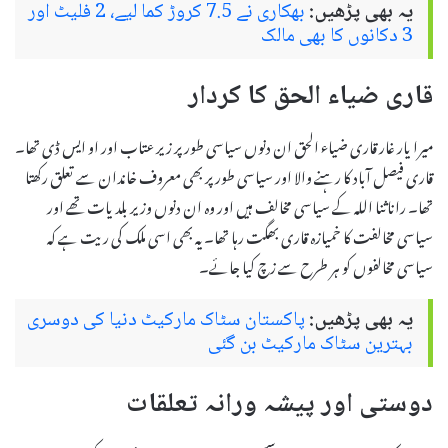
یہ بھی پڑھیں:
بھکاری نے 7.5 کروڑ کما لیے، 2 فلیٹ اور
3 دکانوں کا بھی مالک
قاری ضیاء الحق کا کردار
میرا یار غار قاری ضیاء الحق ان دنوں سیاسی طور پر زیر عتاب اور او ایس ڈی تھا۔
قاری فیصل آباد کا رہنے والا اور سیاسی طور پر بھی معروف خاندان سے تعلق رکھتا
تھا۔ راناثنا اللہ کے سیاسی مخالف ہیں اور وہ ان دنوں وزیر بلدیات تھے اور
سیاسی مخالفت کا خمیازہ قاری بھگت رہا تھا۔ یہ بھی اسی ملک کی ریت ہے کہ
سیاسی مخالفوں کو ہر طرح سے زچ کیا جائے۔
یہ بھی پڑھیں:
پاکستان سٹاک مارکیٹ دنیا کی دوسری
بہترین سٹاک مارکیٹ بن گئی
دوستی اور پیشہ ورانہ تعلقات