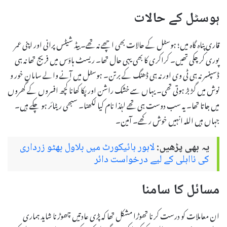
ہوسٹل کے حالات
قاری پناہ گاہ میں؛ ہوسٹل کے حالات بھی اچھے نہ تھے۔ بیڈ شیٹس پرانی اور اپنی عمر
پوری کر چکی تھیں۔ کراکری کا بھی یہی حال تھا۔ ریسٹ ہاؤس میں فریج تھا نہ ہی
ڈسپنسر نہ ہی ٹی وی اور نہ ہی ڈھنگ کے برتن۔ ہوسٹل میں آنے والے سامان خور و
نوش میں گڑ بڑ ہوتی تھی۔ یہاں سے خشک راشن اور پکا کھانا کچھ افسروں کے گھروں
میں جاتا تھا۔ یہ سب دوست ہی تھے لہٰذا نام کیا لکھنا۔ سبھی ریٹائر ہو چکے ہیں۔
جہاں ہیں اللہ انہیں خوش رکھے۔ آمین۔
یہ بھی پڑھیں:
لاہور ہائیکورٹ میں بلاول بھٹو زرداری
کی نااہلی کے لیے درخواست دائر
مسائل کا سامنا
ان معاملات کو درست کرنا تھوڑا مشکل تھا کہ پڑی عادتیں چھوڑنا شاید ہماری