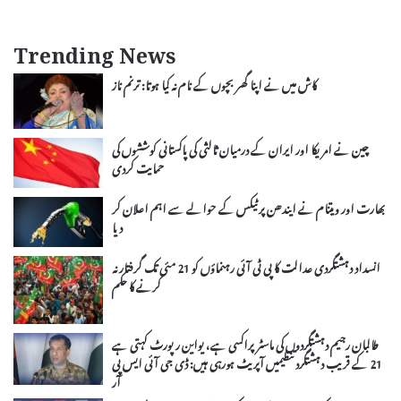
Trending News
کاش میں نے اپنا گھر بچوں کے نام نہ کیا ہوتا: ترنم ناز
چین نے امریکا اور ایران کے درمیان ثالثی کی پاکستانی کوششوں کی
حمایت کردی
بھارت اور ویتنام نے ایندھن پر ٹیکس کے حوالے سے اہم اعلان کر
دیا
انسداد دہشتگردی عدالت کا پی ٹی آئی رہنماؤں کو 21 مئی تک گرفتار نہ
کرنے کا حکم
طالبان رجیم دہشتگردوں کی ماسٹرپراکسی ہے، یواین رپورٹ کہتی ہے
21 کے قریب دہشتگرد تنظیمیں آپریٹ ہورہی ہیں: ڈی جی آئی ایس پی
آر