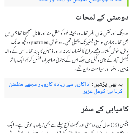
شاہ کا جوڈیشل کمیشن کو ایک اور خط
دوستی کے لمحات
وہ دبنگ اور ٹشن خان افسر تھا۔ وہ ہمیشہ خود کو عقل مند اور قابل سمجھتا تھا جس میں
وہ کچھ حد تک justified بھی تھا۔ ہماری دوستی فیملیز تک پھیلی تھی۔ وہ خوش
پوش، خوش گفتار، دھیمے مزاج کا ملنسار، ایماندار اور ڈسپلن کا پابند تھا۔ اس کے والد
فیصل آباد کے نامی وکیل ہیں جبکہ اس کے بہنوئی صاحبزادہ فضل کریم ایک بااثر
مذہبی راہنما اور سیاست دان تھے۔
یہ بھی پڑھیں:
اداکاری سے زیادہ کاروبار مجھے مطمئن
کرتا ہے: کومل عزیز
کامیابی کے سفر
پنتیس (35) سال کی یہ دوستی اور محبت آج پہلے سے بھی زیادہ پرجوش ہے۔ ایک
اور بیج میٹ طاہر ضیاء بھی یہیں ڈپٹی ڈائریکٹر تھا۔ وہ تابعدار، قابل اور خوش پوش