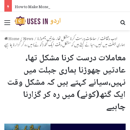
How to Make Money on Telegram in Urdu
Menu
Se
ادب وثقافت
/
معاملات درست کرنا مشکل تھا، عادتیں چھوڑنا
/
News
/
Home
ہماری جبلت میں نہیں،سیانے کہتے ہیں کہ مشکل وقت ایک گٹھ(کونے) میں رہ کر گزارنا چاہیے
معاملات درست کرنا مشکل تھا،
عادتیں چھوڑنا ہماری جبلت میں
نہیں،سیانے کہتے ہیں کہ مشکل وقت
ایک گٹھ(کونے) میں رہ کر گزارنا
چاہیے