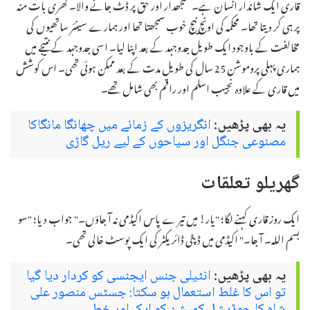
قاری ایک شاندار انسان ہے۔ سمجھدار اور حق پر ڈٹ جانے والا۔ کھری بات منہ
پر ہی کر دیتا تھا۔ محکمہ کی اونچ نیچ خوب سمجھتا تھا اور ہمارے سینئر ساتھیوں کی
مخالفت کے باوجود ایک طویل جدوجہد کے بعد اپنا لیا۔ اسی جدوجہد کے نتیجے میں
ہماری پہلی پروموشن 25 سال کی طویل مدت کے بعد ممکن ہوئی تھی۔ اس کوشش
میں قاری کے علاوہ نجیب اسلم اور راقم بھی شامل تھے۔
یہ بھی پڑھیں:
انگریزوں کے زمانے میں چھانگا مانگاکا
مصنوعی جنگل اور سیاحوں کے لیے ریل گاڑی
گھریلو تعلقات
ایک روز قاری کہنے لگا؛ "یار! میں تیرے پاس اکیڈمی نہ آ جاؤں۔" جواب دیا؛ "سو
بسم اللہ۔ آ جا۔" اکیڈمی میں ڈپٹی ڈائریکٹر کی ایک پوسٹ خالی تھی۔
یہ بھی پڑھیں:
انٹیلی جنس ایجنسی کو کردار دیا گیا
تو اس کا غلط استعمال ہو سکتا: جسٹس منصور علی