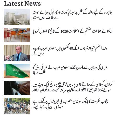
Latest News
جائیداد کے لیے والد کے قتل پر سپریم کورٹ کا مجرم کی سزائے موت
کے خلاف اپیل مسترد
پیکٹا نے جماعت ہشتم کے امتحانات 2026 کے نتائج کا اعلان کر دیا
وزیراعظم شہباز شریف اگلے 48 گھنٹوں میں سعودی عرب کا دورہ
کریں گے
عراق کی سرزمین سے ڈرون حملے، سعودی عرب نے عراقی سفیر کو
طلب کر لیا
کراچی، کیماڑی کے علاقے ماڑی پور میں ٹرٹل بیچ پر واقع ایک ہٹ میں
جوئے کا بڑا اڈہ چلنے کا انکشاف، خاتون سرغنہ سمیت 40 ملزمان گرفتار
پنجاب حکومت کا بائیکرز سبسڈی منصوبہ، فی لیٹر پیٹرول پر کتنے روپے
سبسڈی ملے گی۔؟ جانیے۔