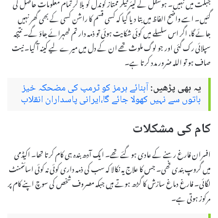
جبلت میں نہیں۔ ہوسٹل کے کیئر ٹیکر ممتاز گوندل کو بلا کر تمام معلومات حاصل کی
گئیں۔ اسے واضح الفاظ میں بتا دیا گیا کہ کسی قسم کا راشن کسی کے بھی گھر نہیں
جائے گا، اگر اس سلسلے میں کوئی شکایت ہوئی تو ذمہ دار تم ٹھہرائے جاؤ گے۔ نتیجہ
سپلائی رک گئی اور جو لوگ ملوث تھے ان کے دل میں میرے لیے کینہ آ گیا۔ نیت
صاف ہو تو اللہ ضرور مدد کرتا ہے۔
یہ بھی پڑھیں:
آبنائے ہرمز کو ٹرمپ کی مضحکہ خیز
باتوں سے نہیں کھولا جائے گا،ایرانی پاسداران انقلاب
کام کی مشکلات
افسران فارغ رہنے کے عادی ہو گئے تھے۔ ایک آدھ بندہ ہی کام کرتا تھا۔ اکیڈمی
میں گروپ بندی تھی۔ جس کا علاج یہ نکالا کہ سب کی ذمہ داری کوئی نہ کوئی اسائنمنٹ
لگائی۔ فارغ دماغ سازش کا گڑھ ہوتے ہیں جبکہ مصروف شخص کی سوچ اپنے کام پر
مرکوز ہوتی ہے۔