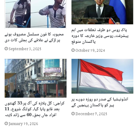
پاک روس دو طرفہ تعلقات میں اہم
محبوبہ کا فون مسلسل مصروف ہونے
پیشرفت، روسی وزیر خارجہ کا دورہ
پر لڑکے نے علاقے کی بجلی کاٹ دی
پاکستان متوقع
September 3, 2025
October 19, 2024
انڈونیشیا کے صدر دو روزہ دورے پر
کراچی: گل پلازہ کی آگ پر 33 گھنٹوں
پیر کو پاکستان پہنچیں گے
بعد قابو پایا گیا، کولنگ شروع، 11
December 7, 2025
افراد جاں بحق، 60 سے زائد لاپتہ
January 19, 2026