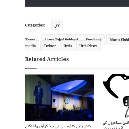
Categories:
قومی
Tags:
Azma Zahid Bukhari
Facebook
Monis Elahi
media
Twitter
Urdu
Urdu News
Related Articles
اتین مسافروں کے
کاش پٹیل کا ایف بی آئی ہیڈ کوارٹر واشنگٹن
کانوں سے بالیاں نوچنے والی 2 برقعہ پوش