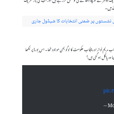
ے ہیں۔
نشستوں پر ضمنی انتخابات کا شیڈول جاری
 مریم نواز اور پنجاب حکومت کا لوگو بھی موجود تھا۔ اس بورڈ پر لکھا
ا وہ پاگل ہو گئی ہیں؟
pic.
— Mo