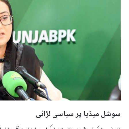
سوشل میڈیا پر سیاسی لڑائی
لاہور (ویب ڈیسک) روایتی بیان بازی سے ہٹ کر اب سیاستدان سوشل میڈیا پر ای