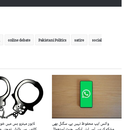
online debate
Pakistani Politics
satire
social
واٹس ایپ محفوظ نہیں ہے، سگنل بھی
لاہور میٹرو بس میں خو
مشکوک ہیں اس لیئے ایکس چیٹ استعمال