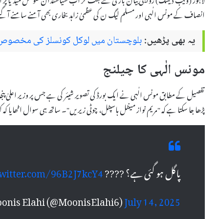
انصاف کے مونس الٰہی اور مسلم لیگ ن کی عظمیٰ زاہد بخاری بھی آمنے سامنے آ گئ
یہ بھی پڑھیں:
بلوچستان میں لوکل کونسلز کی مخصوص 
مونس الٰہی کا چیلنج
تفصیل کے مطابق مونس الٰہی نے ایک بورڈ کی تصویر شیئر کی ہے جس پر وزیر اعلیٰ پنجاب
پڑھا جا سکتا ہے کہ "مریم نواز مینٹل ہاسپٹل، چوٹی زیریں"۔ ساتھ ہی سوال اٹھایا کہ کی
پاگل ہو گئی ہے؟ ????
twitter.com/96B2J7kcY4
onis Elahi (@MoonisElahi6)
July 14, 2025