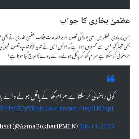
عظمیٰ بخاری کا جواب
اس پر بادی النظر میں اسی بورڈ کی تصویر وزیر اطلاعات پنجاب عظمیٰ بخاری نے بھی 
بھی شیئر کیا جس سے محسوس ہوتا ہے کہ مونس الٰہی نے شاید فوٹوشاپ تصویر شیئر کی
رہنمائی کر سکتا ہے حرام کھا کر پاگل ہونے والے باولے کا علاج کیا ہوتا ہے؟"
کوئی رہنمائی کر سکتا ہے حرام کھا کے پاگل ہونے والے با
o/VhTy3lTyYR
pic.twitter.com/4eyl1kUxp1
khari (@AzmaBokhariPMLN)
July 14, 2025