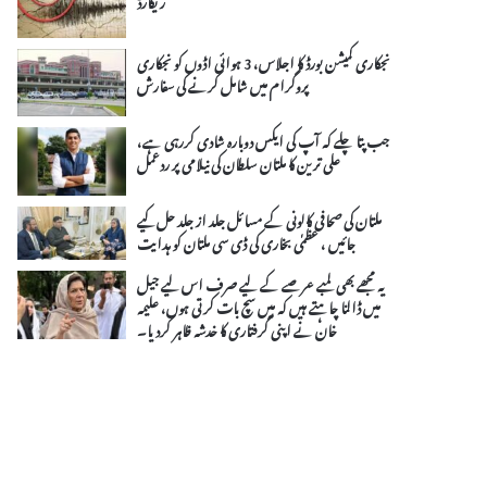
نجکاری کمیشن بورڈ کا اجلاس، 3 ہوائی اڈوں کو نجکاری
پروگرام میں شامل کرنے کی سفارش
جب پتا چلے کہ آپ کی ایکس دوبارہ شادی کررہی ہے،
علی ترین کا ملتان سلطان کی نیلامی پر ردعمل
ملتان کی صحافی کالونی کے مسائل جلد از جلد حل کیے
جائیں ، عظمٰی بخاری کی ڈی سی ملتان کو ہدایت
یہ مجھے بھی لمبے عرصے کے لیے صرف اس لیے جیل
میں ڈالنا چاہتے ہیں کہ میں سچ بات کرتی ہوں، علیمہ
خان نے اپنی گرفتاری کا خدشہ ظاہر کردیا۔