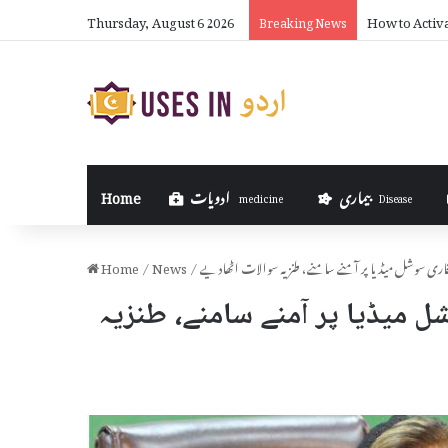
Thursday, August 6 2026
How Much Can
Breaking News
بیماری
ادویات
Home
medicine
Disease
بخاری سوشل میڈیا پر آمنے سامنے، طنزیہ سوالات اٹھادیے
/
News
/
Home
ل میڈیا پر آمنے سامنے، طنزیہ