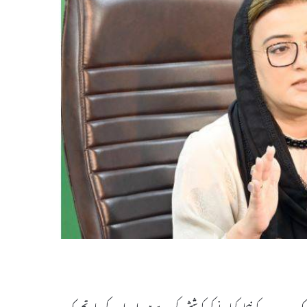
ک دوسرے کو نیچا دکھانے کی کوشش کررہے ہیں اور اب کی بار تحریک