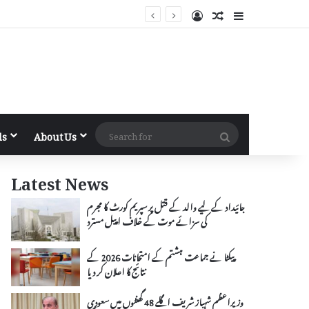
Log In
Random Article
Sidebar
Search
ls
About Us
for
Latest News
جائیداد کے لیے والد کے قتل پر سپریم کورٹ کا مجرم
کی سزائے موت کے خلاف اپیل مسترد
پیکٹا نے جماعت ہشتم کے امتحانات 2026 کے
نتائج کا اعلان کر دیا
وزیراعظم شہباز شریف اگلے 48 گھنٹوں میں سعودی