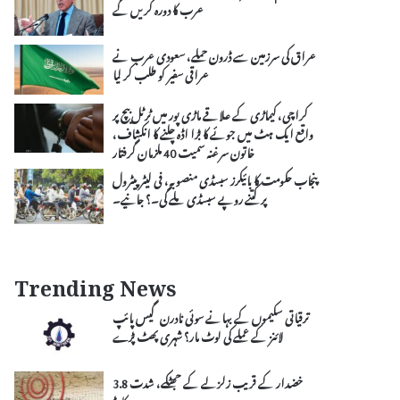
عرب کا دورہ کریں گے
عراق کی سرزمین سے ڈرون حملے، سعودی عرب نے
عراقی سفیر کو طلب کر لیا
کراچی، کیماڑی کے علاقے ماڑی پور میں ٹرٹل بیچ پر
واقع ایک ہٹ میں جوئے کا بڑا اڈہ چلنے کا انکشاف،
خاتون سرغنہ سمیت 40 ملزمان گرفتار
پنجاب حکومت کا بائیکرز سبسڈی منصوبہ، فی لیٹر پیٹرول
پر کتنے روپے سبسڈی ملے گی۔؟ جانیے۔
Trending News
ترقیاتی سکیموں کے بہانے سوئی نادرن گیس پائپ
لائنز کے عملے کی لوٹ مار؟ شہری پھٹ پڑے
خضدار کے قریب زلزلے کے جھٹکے، شدت 3.8
ریکارڈ