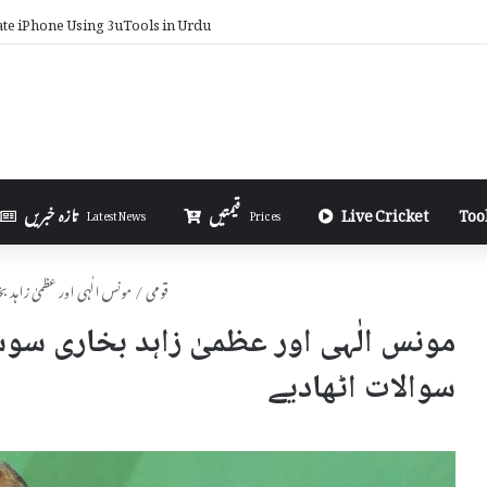
 You Earn from AdSense on Blogger in Urdu
Too
Live Cricket
قیمتیں
تازہ خبریں
Latest News
Prices
قومی
/
مونس الٰہی اور عظمیٰ زاہد 
مونس الٰہی اور عظمیٰ زاہد بخاری سوش
سوالات اٹھادیے