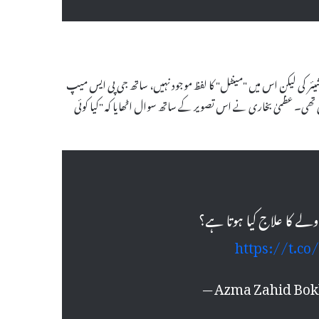
شیئر کی لیکن اس میں "مینٹل" کا لفظ موجود نہیں، ساتھ جی پی ایس میپ
 تھی۔ عظمیٰ بخاری نے اس تصویر کے ساتھ سوال اٹھایا کہ "کیا کوئی
ولے کا علاج کیا ہوتا ہے؟
https://t.c
— Azma Zahid Bo