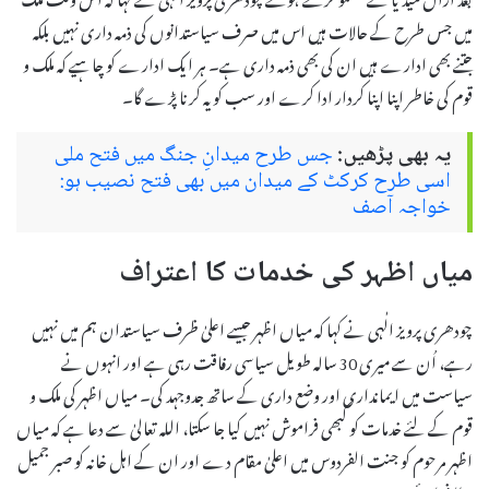
میں جس طرح کے حالات ہیں اس میں صرف سیاستدانوں کی ذمہ داری نہیں بلکہ
جتنے بھی ادارے ہیں ان کی بھی ذمہ داری ہے۔ ہر ایک ادارے کو چاہیے کہ ملک و
قوم کی خاطر اپنا اپنا کردار ادا کرے اور سب کو یہ کرنا پڑے گا۔
یہ بھی پڑھیں:
جس طرح میدانِ جنگ میں فتح ملی
اسی طرح کرکٹ کے میدان میں بھی فتح نصیب ہو:
خواجہ آصف
میاں اظہر کی خدمات کا اعتراف
چودھری پرویز الٰہی نے کہا کہ میاں اظہر جیسے اعلیٰ ظرف سیاستدان ہم میں نہیں
رہے، اُن سے میری 30 سالہ طویل سیاسی رفاقت رہی ہے اور انہوں نے
سیاست میں ایمانداری اور وضع داری کے ساتھ جدوجہد کی۔ میاں اظہر کی ملک و
قوم کے لئے خدمات کو کبھی فراموش نہیں کیا جا سکتا، اللہ تعالیٰ سے دعا ہے کہ میاں
اظہر مرحوم کو جنت الفردوس میں اعلیٰ مقام دے اور ان کے اہل خانہ کو صبر جمیل