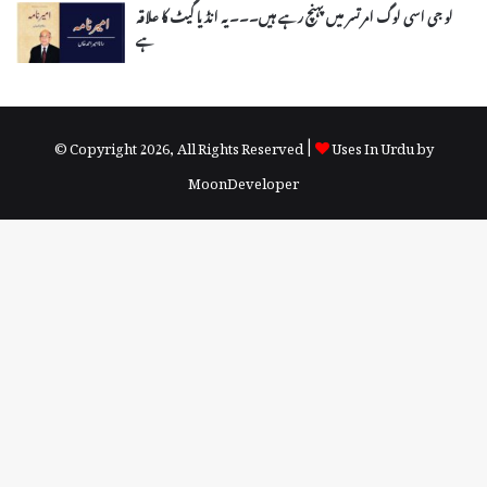
لو جی اسی لوگ امرتسر میں پہنچ رہے ہیں۔۔۔ یہ انڈیا گیٹ کا علاقہ
ہے
© Copyright 2026, All Rights Reserved |
Uses In Urdu by
MoonDeveloper