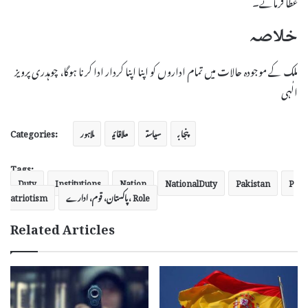
عطا فرمائے۔
خلاصہ
ملک کے موجودہ حالات میں تمام اداروں کو اپنا اپنا کردار ادا کرنا ہوگا، چوہدری پرویز
الٰہی
Categories:
پنجاب
سیاست
علاقائی
لاہور
Tags:
Duty
Institutions
Nation
NationalDuty
Pakistan
P
پاکستان، قوم، ادارے، Role
atriotism
Related Articles