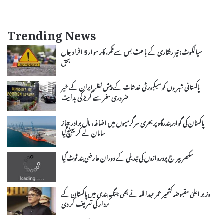
Trending News
سیالکوٹ: تیز رفتاری کے باعث بس سے ٹکر، کار سوار 5 افراد جاں
بحق
پاکستانی شہریوں کو سیکیورٹی خدشات کے پیش نظر ایران کے غیر
ضروری سفر سے گریز کی ہدایت
پاکستان کی گوادر بندرگاہ پر بحری سرگرمیوں میں اضافہ، مال برادر جہاز
سامان لے کر پہنچ گیا
سکھربیراج پردروازوں کی تبدیلی کے دوران عارضی بند ٹوٹ گیا
وزیر اعلیٰ مقبوضہ کشمیر عمر عبداللہ نے بھی جنگ بندی میں پاکستان کے
کردار کی تعریف کر دی