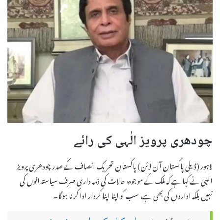
چودھری پرویز الٰہی کی رائے
لاہور (ڈیلی پاکستان آن لائن) پاکستان تحریک انصاف کے صدر چودھری پرویز
الہیٰ نے کہا ہے کہ ملک کے موجودہ حالات کی ذمہ داری صرف سیاستدانوں کی
نہیں بلکہ اداروں کی بھی ہے، سب کو اپنا اپنا کردار ادا کرنا ہوگا۔