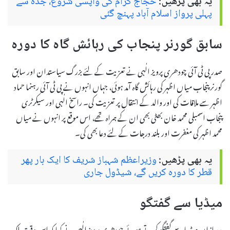
یہ بھی پڑھیں:
حجاج کرام کی واپسی شروع، جدہ سے
پہلی پرواز اسلام آباد پہنچ گئی
سابق گورنر پنجاب کی رہائش گاہ کا دورہ
صدر پی ٹی آئی چودھری پرویز الٰہی نے تعزیت کے لئے بزرگ سیاستدان اور سابق
گورنر پنجاب میاں اظہر کی رہائش گاہ آمد ہوئی، جہاں انہوں نے پی ٹی آئی رہنما حماد
اظہر سے ملاقات کی اور والد کے انتقال پر تعزیت کی۔ راسخ الٰہی اور سیکرٹری
پنجاب اسمبلی محمد خان بھٹی بھی ان کے ہمراہ تھے، اس موقع پر انہوں نے میاں
محمد اظہر کی مغفرت اور بلند درجات کے لئے دعا بھی کی۔
یہ بھی پڑھیں:
وزیراعظم شہباز شریف کا ایک بار پھر
قطر کا دورہ کریں گے، شیڈول جاری
میڈیا سے گفتگو
بعد ازاں میڈیا سے گفتگو کرتے ہوئے چودھری پرویز الٰہی نے کہا کہ اس وقت ملک