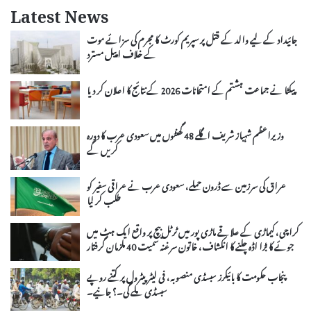
Latest News
جائیداد کے لیے والد کے قتل پر سپریم کورٹ کا مجرم کی سزائے موت
کے خلاف اپیل مسترد
پیکٹا نے جماعت ہشتم کے امتحانات 2026 کے نتائج کا اعلان کر دیا
وزیراعظم شہباز شریف اگلے 48 گھنٹوں میں سعودی عرب کا دورہ
کریں گے
عراق کی سرزمین سے ڈرون حملے، سعودی عرب نے عراقی سفیر کو
طلب کر لیا
کراچی، کیماڑی کے علاقے ماڑی پور میں ٹرٹل بیچ پر واقع ایک ہٹ میں
جوئے کا بڑا اڈہ چلنے کا انکشاف، خاتون سرغنہ سمیت 40 ملزمان گرفتار
پنجاب حکومت کا بائیکرز سبسڈی منصوبہ، فی لیٹر پیٹرول پر کتنے روپے
سبسڈی ملے گی۔؟ جانیے۔