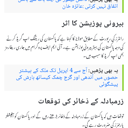
اتفاق نہیں کرتی :عائزہ خان
بیرونی پوزیشن کا اثر
رائٹرز کی رپورٹ کے مطابق موڈیز کا کہنا ہے کہ پاکستان کی ریٹنگ اپ گریڈ کرنے
کی وجہ پاکستان کی بہتر بیرونی پوزیشن ہے۔ آئی ایم ایف پروگرام میں جاری ریفارمز
بھی اپ گریڈ کا سبب ہیں۔
یہ بھی پڑھیں:
آج سے 4 اپریل تک ملک کے بیشتر
حصوں میں آندھی اور گرج چمک کیساتھ بارش کی
پیشگوئی
زرمبادلہ کے ذخائر کی توقعات
توقعات ہیں کہ پاکستان کے زرمبادلہ کے ذخائر بڑھتے رہیں گے اور پاکستان کو آفیشلز
پارٹنرز کی ضرورت رہے گی۔