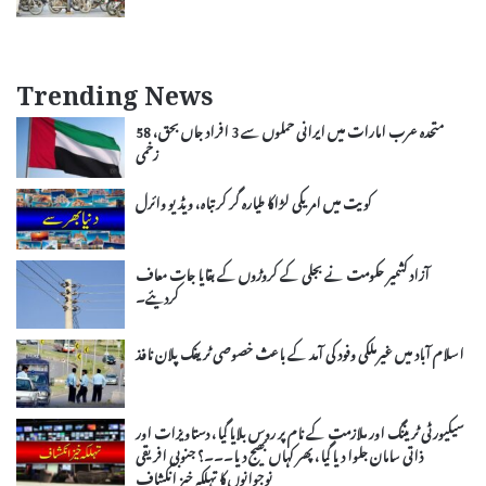
Trending News
متحدہ عرب امارات میں ایرانی حملوں سے 3 افراد جاں بحق، 58
زخمی
کویت میں امریکی لڑاکا طیارہ گر کر تباہ، ویڈیو وائرل
آزاد کشمیر حکومت نے بجلی کے کروڑوں کے بقایا جات معاف
کردیئے۔
اسلام آباد میں غیرملکی وفود کی آمد کے باعث خصوصی ٹریفک پلان نافذ
سیکیورٹی ٹریننگ اور ملازمت کے نام پر روس بلایا گیا، دستاویزات اور
ذاتی سامان جلوا دیا گیا، پھر کہاں بھیج دیا۔۔۔؟ جنوبی افریقی
نوجوانوں کا تہلکہ خیز انکشاف