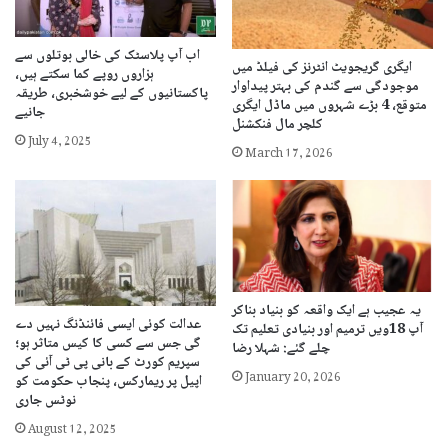
اب آپ پلاسٹک کی خالی بوتلوں سے
ایگری گریجویٹ انٹرنز کی فیلڈ میں
ہزاروں روپے کما سکتے ہیں،
موجودگی سے گندم کی بہتر پیداوار
پاکستانیوں کے لیے خوشخبری، طریقہ
متوقع، 4 بڑے شہروں میں ماڈل ایگری
جانیے
کلچر مال فنکشنل
July 4, 2025
March 17, 2026
یہ عجیب ہے ایک واقعہ کو بنیاد بناکر
عدالت کوئی ایسی فائنڈنگ نہیں دے
آپ 18ویں ترمیم اور بنیادی تعلیم تک
گی جس سے کسی کا کیس متاثر ہو؛
چلے گئے: شہلا رضا
سپریم کورٹ کے بانی پی ٹی آئی کی
January 20, 2026
اپیل پر ریمارکس، پنجاب حکومت کو
نوٹس جاری
August 12, 2025