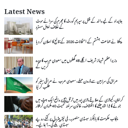
Latest News
جائیداد کے لیے والد کے قتل پر سپریم کورٹ کا مجرم کی سزائے موت
کے خلاف اپیل مسترد
پیکٹا نے جماعت ہشتم کے امتحانات 2026 کے نتائج کا اعلان کر دیا
وزیراعظم شہباز شریف اگلے 48 گھنٹوں میں سعودی عرب کا دورہ
کریں گے
عراق کی سرزمین سے ڈرون حملے، سعودی عرب نے عراقی سفیر کو
طلب کر لیا
کراچی، کیماڑی کے علاقے ماڑی پور میں ٹرٹل بیچ پر واقع ایک ہٹ میں
جوئے کا بڑا اڈہ چلنے کا انکشاف، خاتون سرغنہ سمیت 40 ملزمان گرفتار
پنجاب حکومت کا بائیکرز سبسڈی منصوبہ، فی لیٹر پیٹرول پر کتنے روپے
سبسڈی ملے گی۔؟ جانیے۔