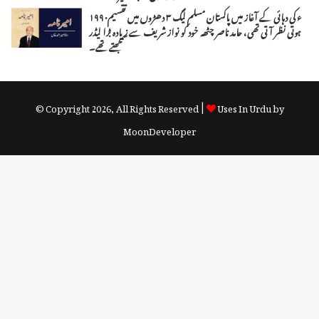
۱۹۹۰ء کی دہائی کے آغاز میں پاکستان مسلم لیگ ۳ دھڑوں میں تقسیم
ہوتی نظر آتی تھی، حامد ناصر چٹھہ خود کو نواز شریف سے زیادہ بڑا لیڈر
سمجھتے تھے۔
© Copyright 2026, All Rights Reserved |
Uses In Urdu by
MoonDeveloper