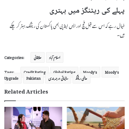
پہلے کی ریٹنگز میں بہتری
خیال رہے کہ اس سے قبل فچ اور ایس اینڈپی بھی پاکستان کی ریٹنگ بہتر کر چکے
ہیں۔
Categories:
اسلام آباد
علاقائی
Tags:
Credit Rating
Global Rating
Moody's
Moody's
عالمی ریٹنگ
مالیاتی درجہ بندی
Pakistan
Upgrade
Related Articles