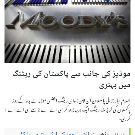
موڈیز کی جانب سے پاکستان کی ریٹنگ
میں بہتری
اسلام آباد (ڈیلی پاکستان آن لائن) عالمی ریٹنگ ایجنسی موڈیز نے بدھ کے روز
پاکستان کی کریڈٹ ریٹنگ ایک درجہ بڑھا کر سی اے اے 2 سے سی اے اے 1
کر دی۔
یہ بھی پڑھیں:
دانش تیمور کی ایک بات سے بالکل