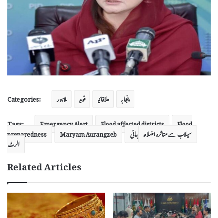
Categories:
پنجاب
علاقائی
قومی
لاہور
Tags:
Emergency Alert
Flood affected districts
Flood
سیلاب سے متاثرہ اضلاع
ہائی
Maryam Aurangzeb
preparedness
الرٹ
Related Articles