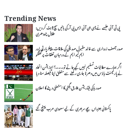
Trending News
پی ٹی آئی جلسے نے ڈی جی آئی ایس پی آر کی باتیں سچ ثابت کر دیں:
طلال چودھری
صدر آصف زرداری سے خالد مقبول صدیقی کی ملاقات، پیپلز پارٹی اور
ایم کیو ایم کے درمیان تعلقات پر گفتگو
اگر ہمارے مطالبات تسلیم نہیں کیے جاتے تو۔۔۔؟ اپوزیشن اتحاد
نے پارلیمنٹ ہاؤس میں دھرنا جاری رکھنے سے متعلق اپنا فیصلہ سنا دیا
صدر ہاکی فیڈریشن طارق بگٹی کا استعفیٰ دینے کا اعلان
پاکستانی جڑواں بچے سرجری کے لیے سعودی عرب پہنچ گئے