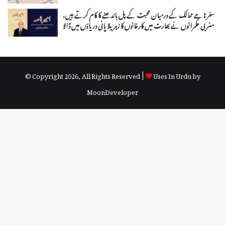
سفرنامے ممالک کے درمیان محبت کے پل باندھنے کا کام کرتے ہیں،
مغربی حکمرانوں نے بھارت میں کارخانوں کا زہریلا پانی دریاؤں میں ڈالا
© Copyright 2026, All Rights Reserved |
Uses In Urdu by
MoonDeveloper