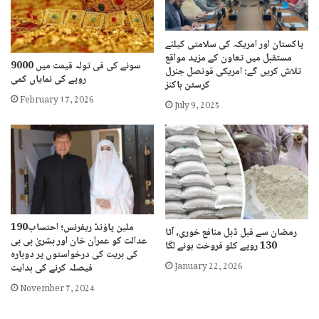
پاکستان اور امریکہ کی سلامتی کیلئے
مستقبل میں تعاون کے مزید مواقع
سونے کی فی تولہ قیمت میں 9000
تلاش کریں گے: امریکی قونصل جنرل
روپے کی نمایاں کمی
کرسٹن ہاکنز
February 17, 2026
July 9, 2025
190ملین پاؤنڈ ریفرنس؛ احتساب
رمضان سے قبل ڈبل منافع خوری، آٹا
عدالت کو عمران خان اور بشریٰ بی بی
130 روپے کلو فروخت ہونے لگا
کی بریت کی درخواستوں پر دوبارہ
January 22, 2026
فیصلہ کرنے کی ہدایت
November 7, 2024