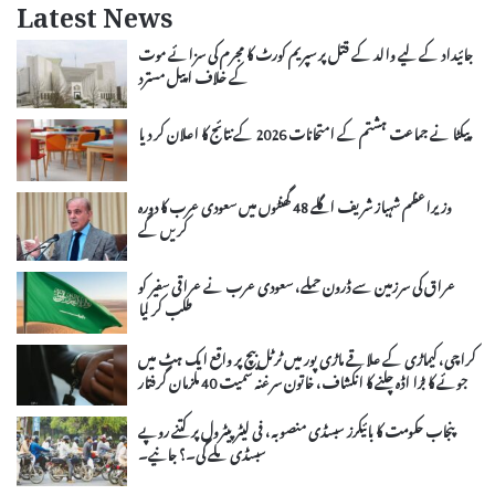
Latest News
جائیداد کے لیے والد کے قتل پر سپریم کورٹ کا مجرم کی سزائے موت
کے خلاف اپیل مسترد
پیکٹا نے جماعت ہشتم کے امتحانات 2026 کے نتائج کا اعلان کر دیا
وزیراعظم شہباز شریف اگلے 48 گھنٹوں میں سعودی عرب کا دورہ
کریں گے
عراق کی سرزمین سے ڈرون حملے، سعودی عرب نے عراقی سفیر کو
طلب کر لیا
کراچی، کیماڑی کے علاقے ماڑی پور میں ٹرٹل بیچ پر واقع ایک ہٹ میں
جوئے کا بڑا اڈہ چلنے کا انکشاف، خاتون سرغنہ سمیت 40 ملزمان گرفتار
پنجاب حکومت کا بائیکرز سبسڈی منصوبہ، فی لیٹر پیٹرول پر کتنے روپے
سبسڈی ملے گی۔؟ جانیے۔