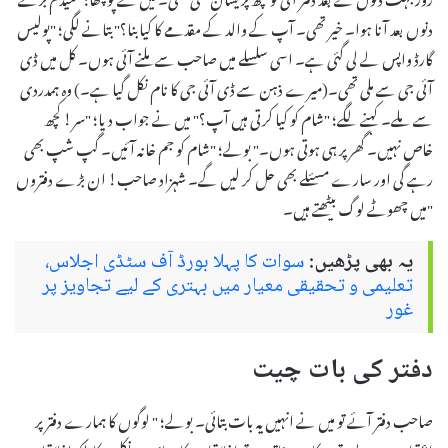
دنوں بعد آنا ہوا۔ خیر تھی۔ آپ کے والد کے مقدمے کا کیا بنا؟" بتانے لگی؛ "پولیس
گارڈ واپس لے لی گئی ہے۔ اسی سلسلے میں صاحب سے ملنے آئی ہوں۔ کل میں ڈی
آئی جی سے ملی تھی۔(میرے ذہن سے ڈی آئی جی کا نام نکل گیا ہے۔) وہ ہمدردی
سے ملے۔ کہنے لگے؛ "شام کو کیا کرتی ہیں آپ؟" میں نے جواب دیا؛ "سر! کچھ
خاص نہیں۔ گھر پر ہی ہوتی ہوں۔" بولے؛ "شام کو جم خانہ آئیں۔ گپ شپ بھی
رہے گی اور سارے مسئلے بھی حل کر لیں گے۔ شہزاد صاحب! ان بڑے دفتروں
میں چھوٹے لوگ بیٹھتے ہیں۔"
یہ بھی پڑھیں:
سوات کا پہلا بورڈ آف سٹڈی اجلاس،
تعلیمی و تحقیقی معیار میں بہتری کے لیے تجاویز پر
غور
دفتر کی بات چیت
صاحب دفتر آئے تو میں نے انہیں یہ بات بتائی۔ بولے؛ " لوگوں کا ہمارے دفتر پر