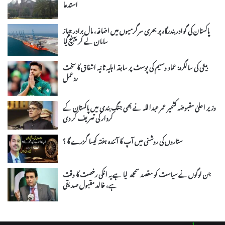
استدعا
پاکستان کی گوادر بندرگاہ پر بحری سرگرمیوں میں اضافہ، مال برادر جہاز
سامان لے کر پہنچ گیا
بیٹی کی سالگرہ: عماد وسیم کی پوسٹ پر سابقہ اہلیہ ثانیہ اشفاق کا سخت
ردعمل
وزیر اعلیٰ مقبوضہ کشمیر عمر عبداللہ نے بھی جنگ بندی میں پاکستان کے
کردار کی تعریف کر دی
ستاروں کی روشنی میں آپ کا آئندہ ہفتہ کیسا گزرے گا ؟
جن لوگوں نے سیاست کو مقصد سمجھ لیا ہے یہ انکی رخصت کا وقت
ہے، خالد مقبول صدیقی