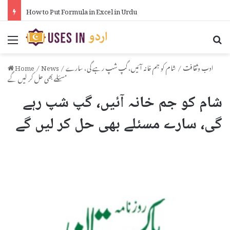
How to Put Formula in Excel in Urdu
Menu
Se
ادب وثقافت
/
شام کو جم خانہ آئیں، گپ شپ رہے گی، سارے
/
News
/
Home
مسئلے بھی حل کر لیں گے
شام کو جم خانہ آئیں، گپ شپ رہے
گی، سارے مسئلے بھی حل کر لیں گے