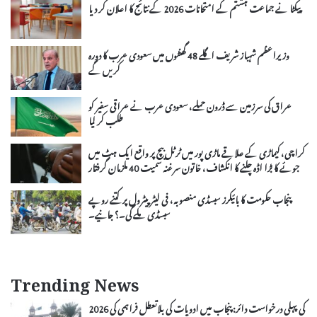
پیکٹا نے جماعت ہشتم کے امتحانات 2026 کے نتائج کا اعلان کر دیا
وزیراعظم شہباز شریف اگلے 48 گھنٹوں میں سعودی عرب کا دورہ
کریں گے
عراق کی سرزمین سے ڈرون حملے، سعودی عرب نے عراقی سفیر کو
طلب کر لیا
کراچی، کیماڑی کے علاقے ماڑی پور میں ٹرٹل بیچ پر واقع ایک ہٹ میں
جوئے کا بڑا اڈہ چلنے کا انکشاف، خاتون سرغنہ سمیت 40 ملزمان گرفتار
پنجاب حکومت کا بائیکرز سبسڈی منصوبہ، فی لیٹر پیٹرول پر کتنے روپے
سبسڈی ملے گی۔؟ جانیے۔
Trending News
2026 کی پہلی درخواست دائر: پنجاب میں ادویات کی بلاتعطل فراہمی کی