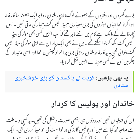
بڑے گھروں اور دفتروں کے چھوٹے لوگ؛ لاہور ملتان روڈ پر ایک چھوٹا سا کارخانہ
ہوا کرتا تھا جہاں موٹروں کی بڑی معیاری "ہیڈ گیس کٹ" تیار کی جاتی تھیں۔ اس
کارخانے کے مالک اپنے کام میں اتنے ماہر تھے کہ آپ انہیں کسی بھی موٹر کی ہیڈ
گیس کٹ دکھا کر بنوا سکتے تھے۔ میں نے بھی ایک بار ان سے اپنی موٹر کی ہیڈ گیس
کٹ بنوائی تھی۔ یہ کارخانہ ملتان روڈ کی بڑی پرائم لوکییشن پر تھا اور اسی جائیداد کے
چکر میں ان کے کسی عزیز نے انہیں قتل کر دیا۔
یہ بھی پڑھیں:
کویت نے پاکستان کو بڑی خوشخبری
سنادی
خاندان اور پولیس کا کردار
ان کی 2 بیٹیاں تھیں اور دونوں ہی اچھی صورت و شکل کی تھیں۔ یہ کسی وساطت
سے صاحباٹھ گیا سے ملیں اور پولیس گارڈ کی درخواست کی جو مہیا کر دی گئی۔ ایک
روز بہت دنوں کے بعد دفتر آئی تو کچھ پریشان سی تھی۔ میں نے پوچھا؛ "میڈم بڑے