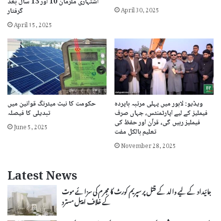
اشتہاری ملزمان 10 اور 13 سال بعد
April 30, 2025
گرفتار
April 15, 2025
ویڈیو: لاہور میں پہلی مرتبہ باپردہ
حکومت کا نیٹ میٹرنگ قوانین میں
فیملیز کے لیے اپارٹمنٹس، جہاں صرف
تبدیلی کا فیصلہ
فیملیز رہیں گی، قرآن اور حفظ کی
June 5, 2025
تعلیم بالکل مفت
November 28, 2025
Latest News
جائیداد کے لیے والد کے قتل پر سپریم کورٹ کا مجرم کی سزائے موت
کے خلاف اپیل مسترد