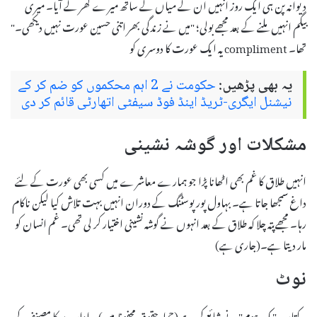
دیوانہ پن ہی ایک روز انہیں ان کے میاں کے ساتھ میرے گھر لے آیا۔ میری
بیگم انہیں ملنے کے بعد مجھے بولی؛ "میں نے زندگی بھر اتنی حسین عورت نہیں دیکھی۔"
یہ ایک عورت کا دوسری کو compliment تھا۔
یہ بھی پڑھیں:
حکومت نے 2 اہم محکموں کو ضم کر کے
نیشنل ایگری-ٹریڈ اینڈ فوڈ سیفٹی اتھارٹی قائم کر دی
مشکلات اور گوشہ نشینی
انہیں طلاق کا غم بھی اٹھانا پڑا جو ہمارے معاشرے میں کسی بھی عورت کے لئے
داغ سمجھا جاتا ہے۔ بہاول پور پوسٹنگ کے دوران انہیں بہت تلاش کیا لیکن ناکام
رہا۔ مجھے پتہ چلا کہ طلاق کے بعد انہوں نے گوشہ نشینی اختیار کر لی تھی۔ غم انسان کو
مار دیتا ہے۔(جاری ہے)
نوٹ
یہ کتاب "بک ہوم" نے شائع کی ہے (جملہ حقوق محفوظ ہیں)۔ ادارے کا مصنف کی