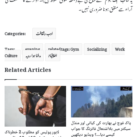
آراء سے متفق ہونا ضروری نہیں۔
Categories:
ادب وثقافت
Tags:
evening
related tags: Gym
Socializing
Work
اخلاقیات
دفنا ہوا رویہ
Culture
Related Articles
پاک فوج نے بھارت کی کیانی اور منڈل
سیکٹر میں بلااشتعال فائرنگ کا جواب
لاہور پولیس کو مطلوب 2 خطرناک
کیسے دیا۔۔۔؟ ویڈیو دیکھیں