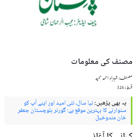
مصنف کی معلومات
مصنف: شہزاد احمد حمید
قسط: 326
یہ بھی پڑھیں:
نیا سال، نئی امید اور اپنے آپ کو
سنوارنے کا بہترین موقع ہے: گورنر بلوچستان جعفر
خان مندوخیل
کہانی کا آغاز