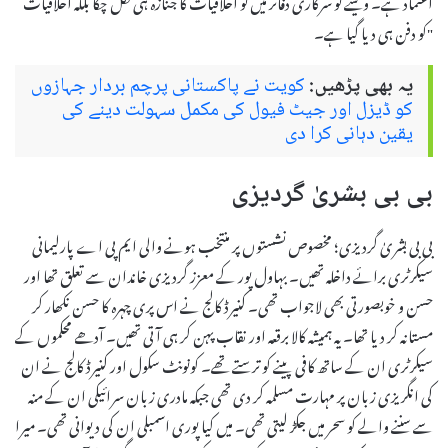
اعتماد ہے۔ ویسے تو سرکاری دفاتر میں تو اخلاقیات کا جنازہ ہی نکل چکا بلکہ اخلاقیات
کو دفن ہی دیا گیا ہے۔"
یہ بھی پڑھیں:
کویت نے پاکستانی پرچم بردار جہازوں
کو ڈیزل اور جیٹ فیول کی مکمل سہولت دینے کی
یقین دہانی کرا دی
بی بی بشریٰ گردیزی
بی بی بشریٰ گردیزی؛ مخصوص نشستوں پر منتخب ہونے والی ایم پی اے پارلیمانی
سیکرٹری برائے داخلہ تھیں۔ بہاول پور کے معزز گردیزی خاندان سے تعلق تھا اور
حسن و خوبصورتی بھی لاجواب تھی۔ کنیرڈ کالج نے اس پری چہرہ کا حسن نکھار کر
مستانہ کر دیا تھا۔ یہ ہمیشہ کالا برقعہ اور نقاب پہن کر ہی آتی تھیں۔ آدھے محکموں کے
سیکرٹری ان کے ساتھ کافی پینے کو ترستے تھے۔ کونونٹ سکول اور کنیرڈ کالج نے ان
کی انگریزی زبان پر مہارت مسلمہ کر دی تھی جبکہ مادری زبان سرائیکی ان کے منہ
سے سننے والے کو سحر میں جکڑ لیتی تھی۔ میں کیا پوری اسمبلی ان کی دیوانی تھی۔ میرا