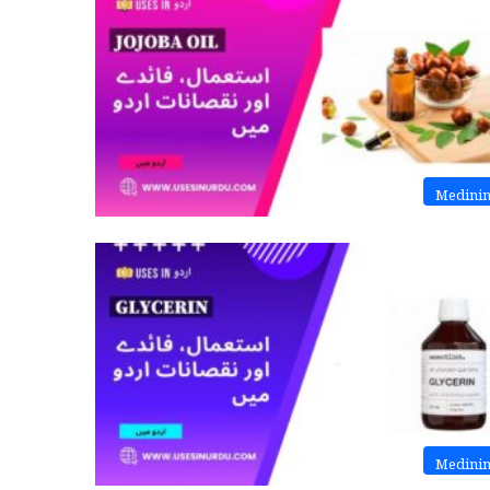
Medini
Medini