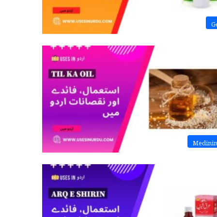
G
Medini