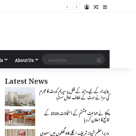
Log In
Random Article
Sidebar
Search
ls
About Us
for
Latest News
جائیداد کے لیے والد کے قتل پر سپریم کورٹ کا مجرم
کی سزائے موت کے خلاف اپیل مسترد
پیکٹا نے جماعت ہشتم کے امتحانات 2026 کے
نتائج کا اعلان کر دیا
وزیراعظم شہباز شریف اگلے 48 گھنٹوں میں سعودی