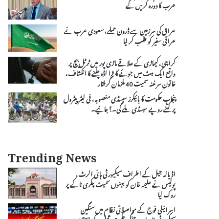
عرب کا دورہ کریں گے
عراق کی سرزمین سے ڈرون حملے، سعودی عرب نے
عراقی سفیر کو طلب کر لیا
کراچی، کیماڑی کے علاقے ماڑی پور میں ٹرٹل بیچ پر
واقع ایک ہٹ میں جوئے کا بڑا اڈہ چلنے کا انکشاف،
خاتون سرغنہ سمیت 40 ملزمان گرفتار
پنجاب حکومت کا بائیکرز سبسڈی منصوبہ، فی لیٹر پیٹرول
پر کتنے روپے سبسڈی ملے گی۔؟ جانیے۔
Trending News
اڈیالہ جیل کے اطراف سیکیورٹی ہائی الرٹ،
پولیس نے علیمہ خان کو بہنوں سمیت چکری ناکے پر
روک لیا
اسرائیلی فوج کے مواصلاتی نظام میں سنگین
سیکیورٹی خامیاں، جنگی حکمت عملی کے انتظام میں