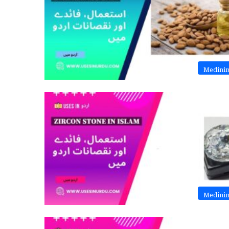
Medini
Medini