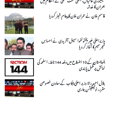
بحران کا خدشہ
قاسم خان نے عمران خان کا پیغام شیئر کردیا
وزیراعلیٰ خیبرپختونخوا سہیل آفریدی نے احساسِ
شجر مہم کا آغاز کر دیا
بلوچستان کے 10 اضلاع میں دفعہ 144 نافذ، اسلحہ کی
نمائش پر مکمل پابندی
بلال احمد رانا وزیر اعلیٰ پنجاب کے معاون خصوصی
مقرر، نوٹیفکیشن جاری