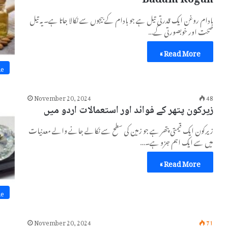
Badam Rogan
بادام روغن ایک قدرتی تیل ہے جو بادام کے بیجوں سے نکالا جاتا ہے۔ یہ تیل
صحت اور خوبصورتی کے…
Read More »
ne
November 20, 2024
48
زیرکون پتھر کے فوائد اور استعمالات اردو میں
زیرکون ایک قیمتی پتھر ہے جو زمین کی سطح سے نکالے جانے والے معدنیات
میں سے ایک اہم جزو ہے۔…
Read More »
ne
November 20, 2024
71