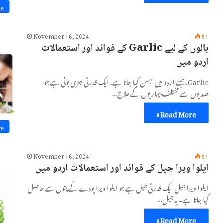
ne
November 16, 2024
51
بالوں کے لیے Garlic کے فوائد اور استعمالات
اردو میں
Garlic، جسے اردو میں لہسن کہا جاتا ہے، ایک قدرتی جڑی بوٹی ہے جو
صدیوں سے مختلف بیماریوں کے علاج…
Read More »
re
November 16, 2024
51
ایلوا ویرا جیل کے فوائد اور استعمالات اردو میں
ایلوا ویرا جیل ایک قدرتی جیل ہے جو ایلوا ویرا پودے کے پتوں سے حاصل
کیا جاتا ہے۔ یہ جیل…
Read More »