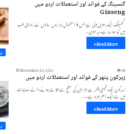
گنسینگ کے فوائد اور استعمالات اردو میں
Ginseng
گنسینگ ایک جڑی بوٹی ہے جس کا استعمال ہزاروں سالوں سے روایتی طب
میں کیا جا رہا ہے۔ یہ جڑی…
Read More »
nt
November 20, 2024
48
زیرکون پتھر کے فوائد اور استعمالات اردو میں
زیرکون ایک قیمتی پتھر ہے جو زمین کی سطح سے نکالے جانے والے معدنیات
میں سے ایک اہم جزو ہے۔…
Read More »
ne