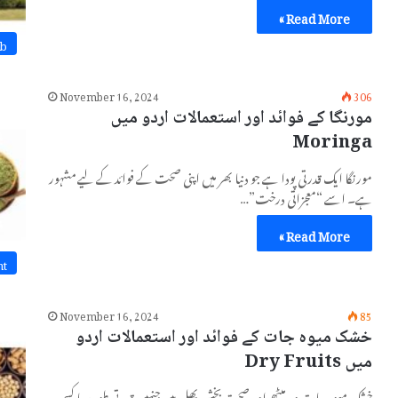
Read More »
b
November 16, 2024
306
مورنگا کے فوائد اور استعمالات اردو میں
Moringa
مورنگا ایک قدرتی پودا ہے جو دنیا بھر میں اپنی صحت کے فوائد کے لیے مشہور
ہے۔ اسے “معجزاتی درخت”…
Read More »
nt
November 16, 2024
85
خشک میوہ جات کے فوائد اور استعمالات اردو
میں Dry Fruits
خشک میوہ جات وہ میٹھے اور صحت بخش پھل ہیں جنہیں قدرتی طور پر یا کسی