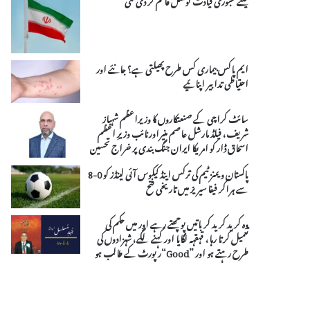
ایم پاکس بیماری کس طرح پھیلتی ہے؟ جانئے اور
احتیاطی تدابیر اپنائیے
سائٹ کراچی کے صنعتکاروں کا وزیراعظم شہباز
شریف، فیلڈ مارشل عاصم منیراورنائب وزیرِ اعظم
اسحاق ڈار کو امریکا ایران جنگ بندی پر خراج تحسین
پاکستان ویمنز ٹیم کی ترکس اینڈ کیکوس آئی لینڈز کو 0-8
سے ہراکر فیفا سیریز میں تاریخی فتح
وہ کرید کرید کر باتیں پوچھتے رہے اور میں حکم کی
تعمیل کرتا رہا، قہقہہ لگایا اور کہنے لگے، شہزادوں کی
طرح رہتے ہو اور ”Good“رپورٹ کے طالب ہو