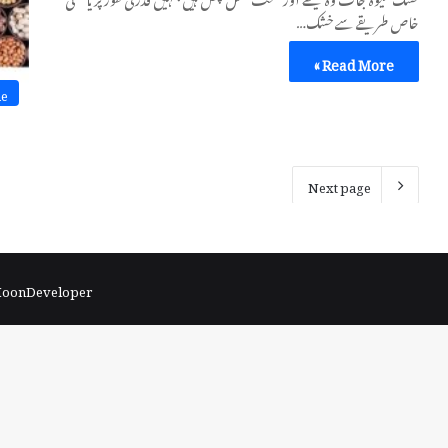
خاص طریقے سے خشک…
Read More »
ne
Next page
 MoonDeveloper