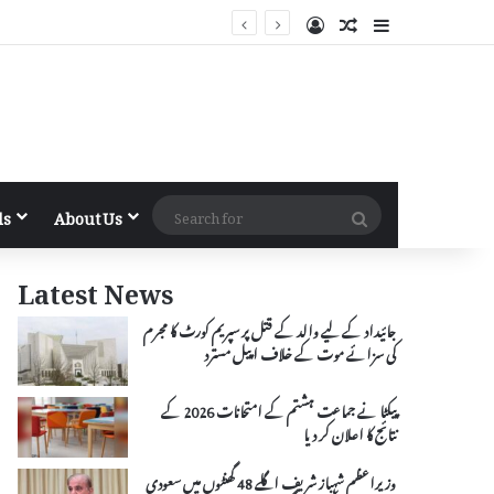
Log In
Random Article
Sidebar
Search
ls
About Us
for
Latest News
جائیداد کے لیے والد کے قتل پر سپریم کورٹ کا مجرم
کی سزائے موت کے خلاف اپیل مسترد
پیکٹا نے جماعت ہشتم کے امتحانات 2026 کے
نتائج کا اعلان کر دیا
وزیراعظم شہباز شریف اگلے 48 گھنٹوں میں سعودی