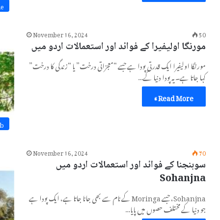
ne
November 16, 2024
50
مورنگا اولیفیرا کے فوائد اور استعمالات اردو میں
مورنگا اولیفیرا ایک قدرتی پودا ہے جسے “معجزاتی درخت” یا “زندگی کا درخت”
کہا جاتا ہے۔ یہ پودا دنیا کے…
Read More »
b
November 16, 2024
70
سوہنجنا کے فوائد اور استعمالات اردو میں
Sohanjna
Sohanjna، جسے Moringa کے نام سے بھی جانا جاتا ہے، ایک پودا ہے
جو دنیا کے مختلف حصوں میں پایا…