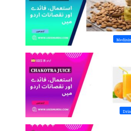
Medini
Dri