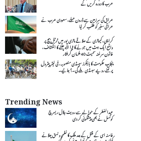
عرب کا دورہ کریں گے
عراق کی سرزمین سے ڈرون حملے، سعودی عرب نے
عراقی سفیر کو طلب کر لیا
کراچی، کیماڑی کے علاقے ماڑی پور میں ٹرٹل بیچ پر
واقع ایک ہٹ میں جوئے کا بڑا اڈہ چلنے کا انکشاف،
خاتون سرغنہ سمیت 40 ملزمان گرفتار
پنجاب حکومت کا بائیکرز سبسڈی منصوبہ، فی لیٹر پیٹرول
پر کتنے روپے سبسڈی ملے گی۔؟ جانیے۔
Trending News
عیدالفطر کے حوالے سے رویت ہلال ریسرچ
کونسل نے بھی پیشگوئی کر دی
خامنہ ای کے قتل کے بعد ملک کا نظم و نسق چلانے
کیلئے عبوری قیادت کونسل قائم کر دی گئی