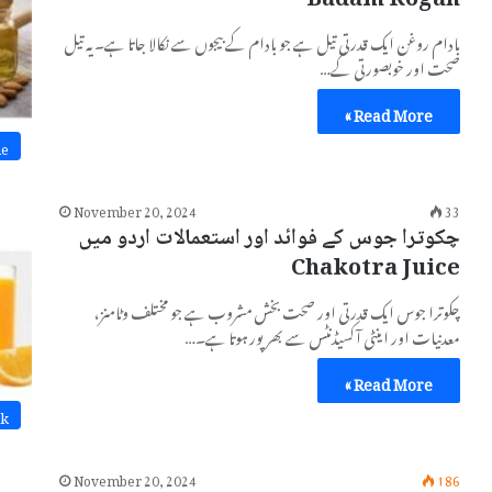
Badam Rogan
بادام روغن ایک قدرتی تیل ہے جو بادام کے بیجوں سے نکالا جاتا ہے۔ یہ تیل
صحت اور خوبصورتی کے…
Read More »
ne
November 20, 2024
33
چکوترا جوس کے فوائد اور استعمالات اردو میں
Chakotra Juice
چکوترا جوس ایک قدرتی اور صحت بخش مشروب ہے جو مختلف وٹامنز،
معدنیات اور اینٹی آکسیڈنٹس سے بھرپور ہوتا ہے۔…
Read More »
nk
November 20, 2024
186