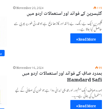
November 20, 2024
119
گلیسرین کے فوائد اور استعمالات اردو میں
گلیسرین ایک بے رنگ، بے ذائقہ اور گاڑھا مائع ہے جو قدرتی طور پر چربی سے
حاصل کیا جاتا ہے،…
Read More »
ne
November 16, 2024
99
ہمدرد صافِ کے فوائد اور استعمالات اردو میں
Hamdard Safi
ہمدرد صافِ ایک مشہور اور قدیمی ایرانی دوا ہے جو خون کی صفائی کے لیے
استعمال کی جاتی ہے۔ یہ…
Read More »