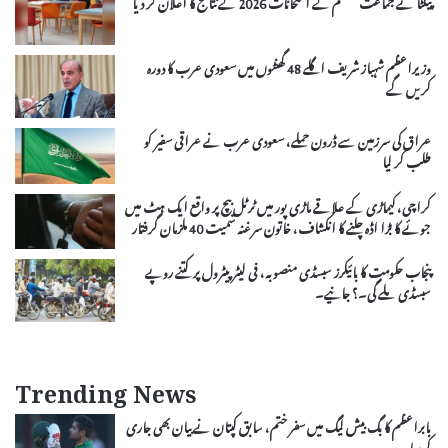
پیکٹا نے جماعت ہشتم کے امتحانات 2026 کے نتائج کا اعلان کر دیا
وزیراعظم شہباز شریف اگلے 48 گھنٹوں میں سعودی عرب کا دورہ
کریں گے
عراق کی سرزمین سے ڈرون حملے، سعودی عرب نے عراقی سفیر کو
طلب کر لیا
کراچی، کیماڑی کے علاقے ماڑی پور میں ٹرٹل بیچ پر واقع ایک ہٹ میں
جوئے کا بڑا اڈہ چلنے کا انکشاف، خاتون سرغنہ سمیت 40 ملزمان گرفتار
پنجاب حکومت کا بائیکرز سبسڈی منصوبہ، فی لیٹر پیٹرول پر کتنے روپے
سبسڈی ملے گی۔؟ جانیے۔
Trending News
بابراعظم کا بگ بیش لیگ میں سفر ختم، سابق کپتان نے بیان بھی جاری
کردیا