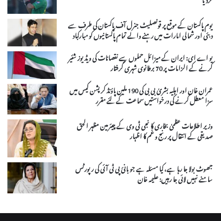
یوم پاکستان کے موقع پر قونصلیٹ جنرل آف پاکستان کی طرف سے
دبئی اور شمالی امارات میں رہنے والے تمام پاکستانیوں کو مبارکباد
یو اے ای: ایران کے میزائل حملوں سے نقصانات کی ویڈیوز شئیر
کرنے کے الزامات پر 70 برطانوی شہری گرفتار
عمران خان اور اہلیہ بشریٰ بی بی کی 190 ملین پاؤنڈ کرپشن کیس میں
سزا معطل کرنے کی درخواستیں سماعت کے لئے مقرر
وزیر اطلاعات عظمیٰ بخاری کا نجی ٹی وی کے چیئرمین مظہر الحق
صدیقی کے انتقال پر رنج و غم کا اظہار
جھوٹ بولا جا رہا ہے، کیا مسئلہ ہے جو بانیٔ پی ٹی آئی کی رپورٹس
سامنے نہیں لائی جا رہیں: علیمہ خان