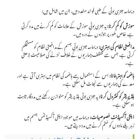
دیماسہ جڑی بوٹی کے طبی فوائد متعدد ہیں، جن میں شامل ہیں:
سوزش کو کم کرنا:
یہ جڑی بوٹی سوزش کے علامات کو کم کرنے میں مدد کرتی
ہے، خاص طور پر جوڑوں کے درد میں۔
مدافعتی نظام کی بہتری:
دیماسہ جڑی بوٹی جسم کے مدافعتی نظام کو مستحکم
کرتی ہے، جس سے مختلف بیماریوں کے خلاف لڑنے کی صلاحیت بڑھتی
ہے۔
ہاضمہ کو بہتر بنانا:
اس کے استعمال سے ہاضمہ کی نظام میں بہتری آتی ہے اور
معدے کی بیماریوں سے نجات مل سکتی ہے۔
بلڈ پریشر کو کنٹرول کرنا:
یہ جڑی بوٹی بلڈ پریشر کو متوازن رکھنے میں مددگار ثابت
ہو سکتی ہے۔
اینٹی آکسیڈنٹ خصوصیات:
دیماسہ میں موجود اینٹی آکسیڈنٹس جسم میں
زہریلے مادوں کو ختم کرنے میں مدد دیتے ہیں۔