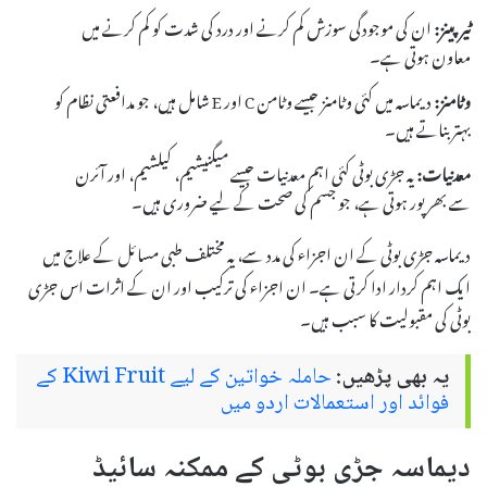
ٹیرپینز:
ان کی موجودگی سوزش کم کرنے اور درد کی شدت کو کم کرنے میں
معاون ہوتی ہے۔
وٹامنز:
دیماسہ میں کئی وٹامنز جیسے وٹامن C اور E شامل ہیں، جو مدافعتی نظام کو
بہتر بناتے ہیں۔
معدنیات:
یہ جڑی بوٹی کئی اہم معدنیات جیسے میگنیشیم، کیلشیم، اور آئرن
سے بھرپور ہوتی ہے، جو جسم کی صحت کے لیے ضروری ہیں۔
دیماسہ جڑی بوٹی کے ان اجزاء کی مدد سے، یہ مختلف طبی مسائل کے علاج میں
ایک اہم کردار ادا کرتی ہے۔ ان اجزاء کی ترکیب اور ان کے اثرات اس جڑی
بوٹی کی مقبولیت کا سبب ہیں۔
یہ بھی پڑھیں:
حاملہ خواتین کے لیے Kiwi Fruit کے
فوائد اور استعمالات اردو میں
دیماسہ جڑی بوٹی کے ممکنہ سائیڈ