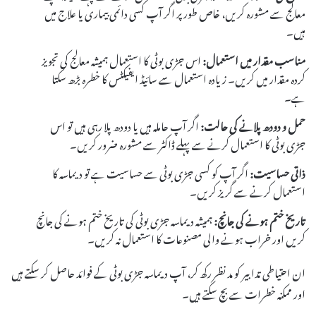
معالج سے مشورہ کریں، خاص طور پر اگر آپ کسی دائمی بیماری یا علاج میں
ہیں۔
مناسب مقدار میں استعمال:
اس جڑی بوٹی کا استعمال ہمیشہ معالج کی تجویز
کردہ مقدار میں کریں۔ زیادہ استعمال سے سائیڈ ایفیکٹس کا خطرہ بڑھ سکتا
ہے۔
حمل و دودھ پلانے کی حالت:
اگر آپ حاملہ ہیں یا دودھ پلا رہی ہیں تو اس
جڑی بوٹی کا استعمال کرنے سے پہلے ڈاکٹر سے مشورہ ضرور کریں۔
ذاتی حساسیت:
اگر آپ کو کسی جڑی بوٹی سے حساسیت ہے تو دیماسہ کا
استعمال کرنے سے گریز کریں۔
تاریخ ختم ہونے کی جانچ:
ہمیشہ دیماسہ جڑی بوٹی کی تاریخ ختم ہونے کی جانچ
کریں اور خراب ہونے والی مصنوعات کا استعمال نہ کریں۔
ان احتیاطی تدابیر کو مد نظر رکھ کر، آپ دیماسہ جڑی بوٹی کے فوائد حاصل کر سکتے ہیں
اور ممکنہ خطرات سے بچ سکتے ہیں۔