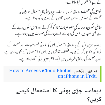
کے لیے استعمال کیا جاتا ہے۔
خواتین کی صحت:
روایتی طور پر، دیماسہ جڑی بوٹی کا استعمال خواتین کی
صحت کے مسائل، خاص طور پر حیض کے درد میں، کیا جاتا ہے۔
دماغی سکون:
دیماسہ کی خصوصیات تناؤ کو کم کرنے اور ذہنی سکون دینے کے
لیے بھی مفید ہیں، جس کی وجہ سے اسے چائے کی صورت میں پیا جاتا ہے۔
دیماسہ جڑی بوٹی کے یہ روایتی استعمال اس کی قدرتی خصوصیات اور صحت کے
فوائد کی عکاسی کرتے ہیں۔ مختلف ثقافتوں میں اس کا استعمال آج بھی جاری ہے،
اور یہ صحت کی روایتی طریقوں میں ایک اہم جڑی بوٹی سمجھا جاتا ہے۔
یہ بھی پڑھیں:
How to Access iCloud Photos
on iPhone in Urdu
دیماسہ جڑی بوٹی کا استعمال کیسے
کریں؟