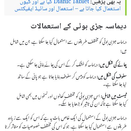
یہ بھی پڑھیں:
Dianic Tablet کیا ہے اور کیوں
استعمال کیا جاتا ہے – استعمال اور سائیڈ ایفیکٹس
دیماسہ جڑی بوٹی کے استعمالات
دیماسہ جڑی بوٹی کو مختلف طریقوں سے استعمال کیا جا سکتا ہے، جن میں شامل
ہیں:
چائے کی شکل میں:
دیماسہ کو خشک کر کے اس کی چائے بنائی جا سکتی ہے۔
سفوف کی شکل میں:
دیماسہ کو پیس کر سفوف بنایا جاتا ہے جو پانی کے ساتھ
لیا جا سکتا ہے۔
ٹیسٹ میں شامل:
اس جڑی بوٹی کو مختلف کھانوں اور نسخوں میں بھی شامل
کیا جا سکتا ہے تاکہ ان کی تاثیر کو بڑھایا جا سکے۔
دیماسہ جڑی بوٹی کے استعمال کی ایک خاص بات یہ ہے کہ اس کو ایک سے زیادہ
طریقوں سے استعمال کیا جا سکتا ہے، جو کہ اس کی مختلف خصوصیات کو متاثر کرتا