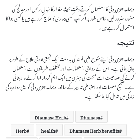
دیماسہ جڑی بوٹی کا استعمال کرتے وقت ہمیشہ مقدار کا خیال رکھیں اور معالج کی
مشورہ ضرور لیں، خاص طور پر اگر آپ کسی بیماری کا علاج کر رہے ہیں یا کسی دوا کا
استعمال کر رہے ہیں۔
نتیجہ
دیماسہ جڑی بوٹی اپنے متنوع طبی فوائد کی بدولت ایک قیمتی قدرتی علاج کے طور پر
جانی جاتی ہے۔ اس کے روایتی استعمالات اور مختلف طریقوں سے استعمال
کرنے کی صلاحیت اسے صحت کی بہتری میں ایک اہم کردار ادا کرنے والا بناتی
ہے۔ صحیح معلومات اور احتیاطی تدابیر کے ساتھ، دیماسہ جڑی بوٹی کو اپنی روزمرہ کی
زندگی میں شامل کیا جا سکتا ہے۔
Dhamasa Herb
Dhamasa
Herb
health
Dhamasa Herb benefits