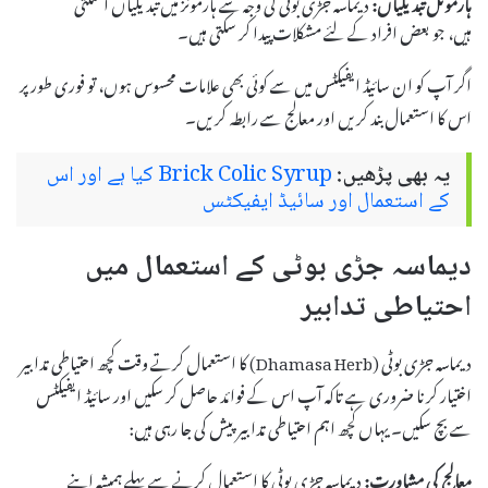
ہارمونل تبدیلیاں:
دیماسہ جڑی بوٹی کی وجہ سے ہارمونز میں تبدیلیاں آ سکتی
ہیں، جو بعض افراد کے لئے مشکلات پیدا کر سکتی ہیں۔
اگر آپ کو ان سائیڈ ایفیکٹس میں سے کوئی بھی علامات محسوس ہوں، تو فوری طور پر
اس کا استعمال بند کریں اور معالج سے رابطہ کریں۔
یہ بھی پڑھیں:
Brick Colic Syrup کیا ہے اور اس
کے استعمال اور سائیڈ ایفیکٹس
دیماسہ جڑی بوٹی کے استعمال میں
احتیاطی تدابیر
دیماسہ جڑی بوٹی (Dhamasa Herb) کا استعمال کرتے وقت کچھ احتیاطی تدابیر
اختیار کرنا ضروری ہے تاکہ آپ اس کے فوائد حاصل کر سکیں اور سائیڈ ایفیکٹس
سے بچ سکیں۔ یہاں کچھ اہم احتیاطی تدابیر پیش کی جا رہی ہیں:
معالج کی مشاورت:
دیماسہ جڑی بوٹی کا استعمال کرنے سے پہلے ہمیشہ اپنے