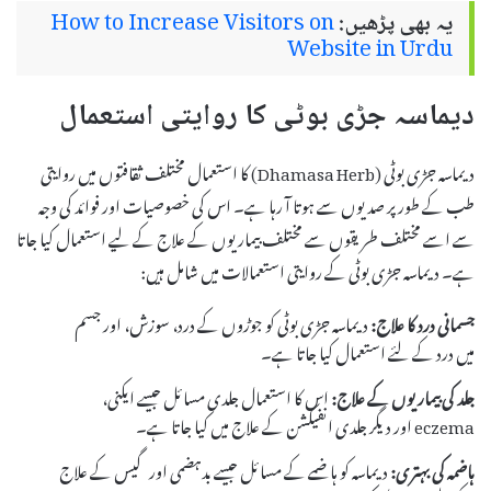
یہ بھی پڑھیں:
How to Increase Visitors on
Website in Urdu
دیماسہ جڑی بوٹی کا روایتی استعمال
دیماسہ جڑی بوٹی (Dhamasa Herb) کا استعمال مختلف ثقافتوں میں روایتی
طب کے طور پر صدیوں سے ہوتا آ رہا ہے۔ اس کی خصوصیات اور فوائد کی وجہ
سے اسے مختلف طریقوں سے مختلف بیماریوں کے علاج کے لیے استعمال کیا جاتا
ہے۔ دیماسہ جڑی بوٹی کے روایتی استعمالات میں شامل ہیں:
جسمانی درد کا علاج:
دیماسہ جڑی بوٹی کو جوڑوں کے درد، سوزش، اور جسم
میں درد کے لئے استعمال کیا جاتا ہے۔
جلد کی بیماریوں کے علاج:
اس کا استعمال جلدی مسائل جیسے ایکنی،
eczema اور دیگر جلدی انفیکشن کے علاج میں کیا جاتا ہے۔
ہاضمہ کی بہتری:
دیماسہ کو ہاضمے کے مسائل جیسے بدہضمی اور گیس کے علاج