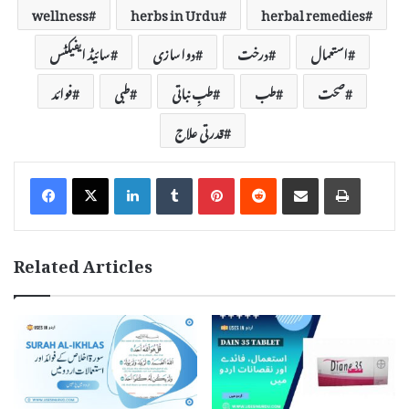
wellness
herbs in Urdu
herbal remedies
استعمال
درخت
دواسازی
سائیڈ ایفیکٹس
صحت
طب
طبِ نباتی
طبی
فوائد
قدرتی علاج
LinkedIn
Tumblr
Pinterest
Reddit
Share via Email
Print
Related Articles