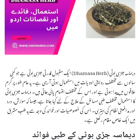
دیماسہ جڑی بوٹی (Dhamasa Herb) ایک مقبول قدرتی جڑی بوٹی ہے جو کئی
سالوں سے مختلف روایتی ادویات میں استعمال ہوتی آ رہی ہے۔ یہ عام طور پر گرم
علاقوں میں پیدا ہوتی ہے اور اس کے مختلف اقسام پائی جاتی ہیں۔ دیماسہ جڑی بوٹی
کا استعمال مختلف طبی مسائل کے علاج کے لئے کیا جاتا ہے، جیسا کہ سوزش، درد
اور مدافعتی نظام کی بہتری۔ اس کی خصوصیات اور فوائد کی وجہ سے یہ طبِ مشرق
میں ایک خاص مقام رکھتی ہے۔
دیماسہ جڑی بوٹی کے طبی فوائد