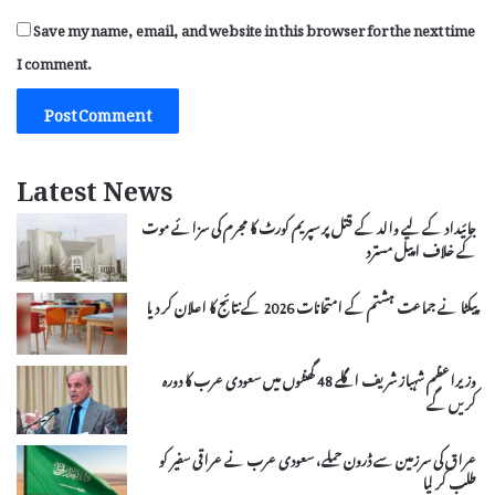
Save my name, email, and website in this browser for the next time
I comment.
Latest News
جائیداد کے لیے والد کے قتل پر سپریم کورٹ کا مجرم کی سزائے موت
کے خلاف اپیل مسترد
پیکٹا نے جماعت ہشتم کے امتحانات 2026 کے نتائج کا اعلان کر دیا
وزیراعظم شہباز شریف اگلے 48 گھنٹوں میں سعودی عرب کا دورہ
کریں گے
عراق کی سرزمین سے ڈرون حملے، سعودی عرب نے عراقی سفیر کو
طلب کر لیا