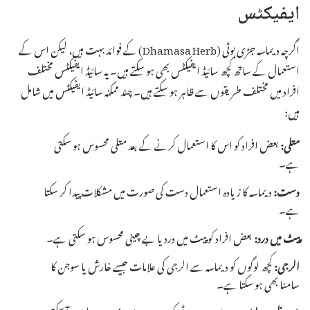
ایفیکٹس
اگرچہ دیماسہ جڑی بوٹی (Dhamasa Herb) کے فوائد بہت ہیں، لیکن اس کے
استعمال کے ساتھ کچھ سائیڈ ایفیکٹس بھی ہو سکتے ہیں۔ یہ سائیڈ ایفیکٹس مختلف
افراد میں مختلف طریقوں سے ظاہر ہو سکتے ہیں۔ چند ممکنہ سائیڈ ایفیکٹس میں شامل
ہیں:
متلی:
بعض افراد کو اس کا استعمال کرنے کے بعد متلی محسوس ہو سکتی
ہے۔
دست:
دیماسہ کا زیادہ استعمال دست کی صورت میں مشکلات پیدا کر سکتا
ہے۔
پیٹ میں درد:
بعض افراد کو پیٹ میں درد یا بے چینی محسوس ہو سکتی ہے۔
الرجی:
کچھ لوگوں کو دیماسہ سے الرجی کی علامات جیسے خارش یا سوجن کا
سامنا بھی ہو سکتا ہے۔