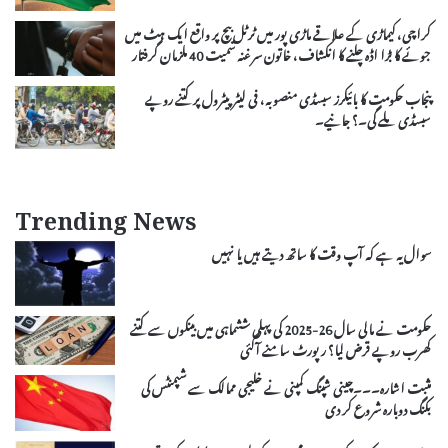
کراچی، کیماڑی کے علاقے ماڑی پور میں ٹرٹل بیچ پر واقع ایک ہٹ میں
جوئے کا بڑا اڈہ چلنے کا انکشاف، خاتون سرغنہ سمیت 40 ملزمان گرفتار
پنجاب حکومت کا بائیکرز سبسڈی منصوبہ، فی لیٹر پیٹرول پر کتنے روپے
سبسڈی ملے گی۔؟ جانیے۔
Trending News
سوال یہ ہے کہ آپ وقت کا ساتھ دیتے ہیں یا نہیں
حکومت نے مالی سال 26-2025 کی پہلی ششماہی میں بینکوں سے کتنے
کھرب روپے قرض لیا؟ رپورٹ سامنے آگئی
مثبت اشارہ۔۔۔چینی شپنگ کمپنی نے خلیجی ممالک سے شپمنٹس کی
بکنگ دوبارہ شروع کر دی