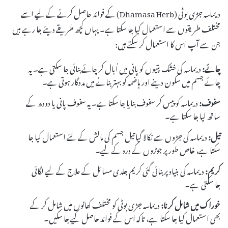
دیماسہ جڑی بوٹی (Dhamasa Herb) کے فوائد حاصل کرنے کے لیے اسے
مختلف طریقوں سے استعمال کیا جا سکتا ہے۔ یہاں کچھ طریقے دیئے جا رہے ہیں
جن سے آپ اس کا استعمال کر سکتے ہیں:
چائے:
دیماسہ کی خشک پتیوں کو پانی میں اُبال کر چائے بنائی جا سکتی ہے۔ یہ
چائے جسم میں سکون دینے اور ہاضمہ کو بہتر بنانے میں مددگار ہوتی ہے۔
سفوف:
دیماسہ کو پیس کر سفوف بنایا جا سکتا ہے۔ یہ سفوف پانی یا دودھ کے
ساتھ لیا جا سکتا ہے۔
تیل:
دیماسہ کی جڑوں سے نکالا گیا تیل جسم کی مالش کے لئے استعمال کیا جا
سکتا ہے، خاص طور پر جوڑوں کے درد کے لیے۔
کریم:
دیماسہ کی بنیاد پر بنائی گئی کریم جلدی مسائل کے علاج کے لیے لگائی
جا سکتی ہے۔
خوراک میں شامل کرنا:
دیماسہ جڑی بوٹی کو مختلف کھانوں میں شامل کر کے
بھی استعمال کیا جا سکتا ہے، تاکہ اس کے فوائد حاصل کیے جا سکیں۔