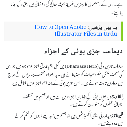
ہے۔ اس کے استعمال کا بہترین طریقہ ہمیشہ معالج کی رہنمائی میں اختیار کیا جانا
چاہئے۔
یہ بھی پڑھیں:
How to Open Adobe
Illustrator Files in Urdu
دیماسہ جڑی بوٹی کے اجزاء
دیماسہ جڑی بوٹی (Dhamasa Herb) میں کئی اہم قدرتی اجزاء موجود ہیں جو اس
کی صحت بخش خصوصیات کو بہتر بناتے ہیں۔ یہ اجزاء مختلف بیماریوں کے علاج
میں معاون ثابت ہوتے ہیں۔ اس جڑی بوٹی کے چند اہم اجزاء میں شامل ہیں:
الکالوئڈز:
یہ جڑی بوٹی کے بنیادی اجزاء میں سے ہیں جو جسم میں مختلف
کیمیائی عملوں کو متوازن کرتے ہیں۔
فلیونائڈز:
یہ قدرتی اینٹی آکسیڈنٹس ہیں جو جسم میں زہریلے مادوں کو ختم کرنے
میں مدد دیتے ہیں۔