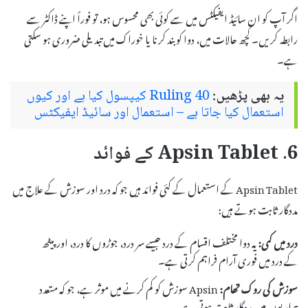
اگر آپ کو ان سائیڈ ایفیکٹس میں سے کوئی بھی محسوس ہو، تو فوراً اپنے ڈاکٹر سے
رابطہ کریں۔ کچھ حالات میں، دوا کو بند کرنا یا خوراک میں تبدیلی ضروری ہو سکتی
ہے۔
یہ بھی پڑھیں:
Ruling 40 کیپسول کیا ہے اور کیوں
استعمال کیا جاتا ہے – استعمال اور سائیڈ ایفیکٹس
6. Apsin Tablet کے فوائد
Apsin Tablet کے استعمال کے کئی فوائد ہیں جو کہ درد اور سوزش کے علاج میں
مددگار ثابت ہوتے ہیں:
درد میں کمی:
یہ دوا مختلف اقسام کے درد جیسے سر درد، جوڑوں کا درد، اور پیٹھ
کے درد میں فوری آرام فراہم کرتی ہے۔
سوزش کی روک تھام:
Apsin سوزش کو کم کرنے میں موثر ہے، جو کہ متعدد
بیماریوں میں مددگار ثابت ہوتی ہے۔