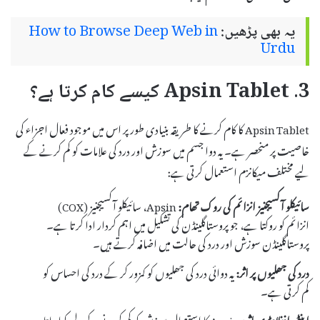
یہ بھی پڑھیں:
How to Browse Deep Web in
Urdu
3. Apsin Tablet کیسے کام کرتا ہے؟
Apsin Tablet کا کام کرنے کا طریقہ بنیادی طور پر اس میں موجود فعال اجزاء کی
خاصیت پر منحصر ہے۔ یہ دوا جسم میں سوزش اور درد کی علامات کو کم کرنے کے
لیے مختلف میکانزم استعمال کرتی ہے:
سائیکلو آکسیجنیز انزائم کی روک تھام:
Apsin، سائیکلو آکسیجنیز (COX)
انزائم کو روکتا ہے، جو پروستاگلینڈن کی تشکیل میں اہم کردار ادا کرتا ہے۔
پروستاگلینڈن سوزش اور درد کی حالت میں اضافہ کرتے ہیں۔
درد کی جھلیوں پر اثر:
یہ دوائی درد کی جھلیوں کو کمزور کر کے درد کی احساس کو
کم کرتی ہے۔
اینٹی انفلامیٹری اثر:
Apsin کا استعمال سوزش کو کم کرنے کے لیے کیا جاتا