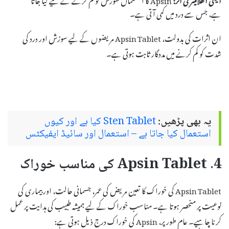
ہے، جس سے درد میں کمی آتی ہے۔
ان اثرات کی بدولت، Apsin Tablet مریضوں کے لیے سوزش اور درد کی
شدت کو کم کرنے میں مددگار ثابت ہوتی ہے۔
یہ بھی پڑھیں:
Sten Tablet کیا ہے اور کیوں
استعمال کیا جاتا ہے – استعمال اور سائیڈ ایفیکٹس
4. Apsin Tablet کی مناسب خوراک
Apsin Tablet کی خوراک کا تعین مریض کی عمر، جسمانی حالت، اور بیماری کی
نوعیت پر منحصر ہوتا ہے۔ مناسب خوراک کے لیے ہمیشہ طبیب کی ہدایت پر عمل
کرنا چاہیے۔ عام طور پر، Apsin کی خوراک درج ذیل ہوتی ہے: