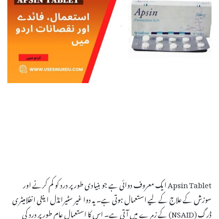
Apsin Tablet ایک معروف دوائی ہے جو بنیادی طور پر درد کو کم کرنے اور
سوزش کے علاج کے لیے استعمال ہوتی ہے۔ یہ دوا غیر سٹیرائڈل اینٹی انفلامیٹری
ڈرگ (NSAID) کے زمرے میں آتی ہے۔ اس کا استعمال عام طور پر درد کی