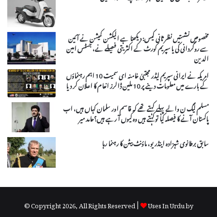
مخصوص نشستیں نظر ثانی کیس: دیکھنا ہے الیکشن کمیشن نے آئین
سے روگردانی کی یا سپریم کورٹ کے اکثریتی فیصلے نے، جسٹس امین
الدین
امریکہ نے ایرانی سپریم لیڈر مجتبیٰ خامنہ ای سمیت 10 اہم رہنماؤں
کے بارے میں معلومات دینے پر 10 ملین ڈالرز انعام کا اعلان کر دیا
مسلم لیگ ن والے پہلے کہتے تھے کہ قاسم اور سلمان کہاں ہیں، اب
پاکستان آنے کا فیصلہ کیا توکہتے ہیں وہ کیوں آ رہے ہیں؟حامد میر
سابق برطانوی شہزادہ اینڈریو، ماؤنٹ بیٹن کا رہنما رہا
© Copyright 2026, All Rights Reserved |
Uses In Urdu by