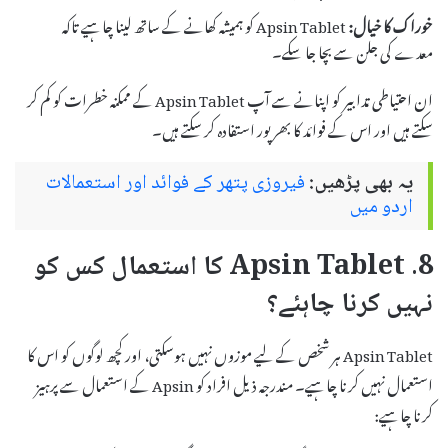
خوراک کا خیال:
Apsin Tablet کو ہمیشہ کھانے کے ساتھ لینا چاہیے تاکہ
معدے کی جلن سے بچا جا سکے۔
ان احتیاطی تدابیر کو اپنانے سے آپ Apsin Tablet کے ممکنہ خطرات کو کم کر
سکتے ہیں اور اس کے فوائد کا بھرپور استفادہ کر سکتے ہیں۔
یہ بھی پڑھیں:
فیروزی پتھر کے فوائد اور استعمالات
اردو میں
8. Apsin Tablet کا استعمال کس کو
نہیں کرنا چاہئے؟
Apsin Tablet ہر شخص کے لیے موزوں نہیں ہوسکتی، اور کچھ لوگوں کو اس کا
استعمال نہیں کرنا چاہیے۔ مندرجہ ذیل افراد کو Apsin کے استعمال سے پرہیز
کرنا چاہیے: