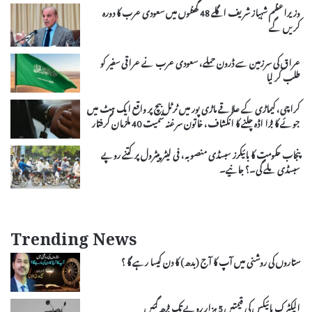
وزیراعظم شہباز شریف اگلے 48 گھنٹوں میں سعودی عرب کا دورہ
کریں گے
عراق کی سرزمین سے ڈرون حملے، سعودی عرب نے عراقی سفیر کو
طلب کر لیا
کراچی، کیماڑی کے علاقے ماڑی پور میں ٹرٹل بیچ پر واقع ایک ہٹ میں
جوئے کا بڑا اڈہ چلنے کا انکشاف، خاتون سرغنہ سمیت 40 ملزمان گرفتار
پنجاب حکومت کا بائیکرز سبسڈی منصوبہ، فی لیٹر پیٹرول پر کتنے روپے
سبسڈی ملے گی۔؟ جانیے۔
Trending News
ستاروں کی روشنی میں آپ کا آج (بدھ) کا دن کیسا رہے گا ؟
الیکٹرک بائیکس کی قیمتیں 5 ہزار روپے تک بڑھ گئیں