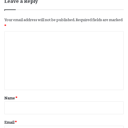
Leave a Reply
Your email address will not be published.
Required fields are marked
*
C
o
m
m
e
n
t
*
Name
*
Email
*