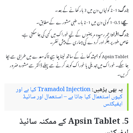
بزرگ:
1-2 گولیاں دن میں 3 بار کھانے کے بعد۔
بچے:
0.5-1 گولی دن میں 1-2 بار، طبی مشورے کے مطابق۔
بزرگ افراد:
عمر رسیدہ مریضوں کے لیے خوراک میں کمی کی جا سکتی ہے،
خاص طور پر جگر اور گردے کی بیماری کے پیش نظر۔
Apsin Tablet کو ہمیشہ کھانے کے ساتھ لینا چاہیے تاکہ معدے میں خرابی سے بچا
جا سکے۔ خوراک میں تبدیلی یا خوراک کو بند کرنے سے پہلے ڈاکٹر سے مشورہ ضرور
کریں۔
یہ بھی پڑھیں:
Tramadol Injection کیا ہے اور
کیوں استعمال کیا جاتا ہے – استعمال اور سائیڈ
ایفیکٹس
5. Apsin Tablet کے ممکنہ سائیڈ