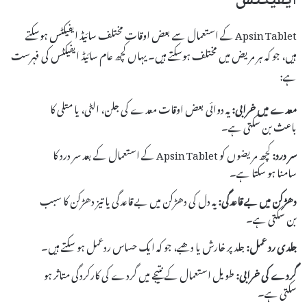
ایفیکٹس
Apsin Tablet کے استعمال سے بعض اوقات مختلف سائیڈ ایفیکٹس ہوسکتے
ہیں، جو کہ ہر مریض میں مختلف ہوسکتے ہیں۔ یہاں کچھ عام سائیڈ ایفیکٹس کی فہرست
ہے:
معدے میں خرابی:
یہ دوائی بعض اوقات معدے کی جلن، الٹی، یا متلی کا
باعث بن سکتی ہے۔
سر درد:
کچھ مریضوں کو Apsin Tablet کے استعمال کے بعد سر درد کا
سامنا ہو سکتا ہے۔
دھڑکن میں بے قاعدگی:
یہ دل کی دھڑکن میں بے قاعدگی یا تیز دھڑکن کا سبب
بن سکتی ہے۔
جلدی رد عمل:
جلد پر خارش یا دھبے، جو کہ ایک حساس ردعمل ہو سکتے ہیں۔
گردے کی خرابی:
طویل استعمال کے نتیجے میں گردے کی کارکردگی متاثر ہو
سکتی ہے۔