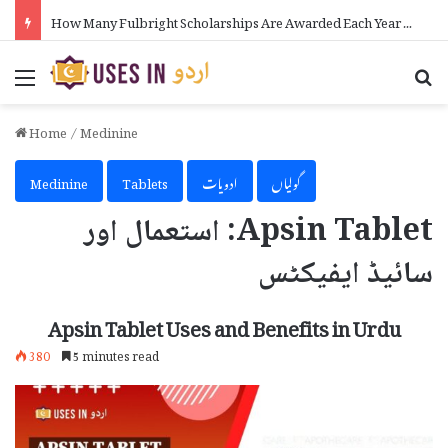
How Many Fulbright Scholarships Are Awarded Each Year in Urdu
Menu
Se
Home
/
Medinine
گولیاں
ادویات
Tablets
Medinine
Apsin Tablet: استعمال اور
سائیڈ ایفیکٹس
Apsin Tablet Uses and Benefits in Urdu
380
5 minutes read