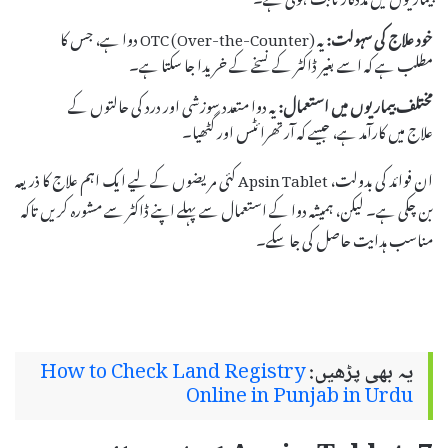
خود علاج کی سہولت:
یہ OTC (Over-the-Counter) دوا ہے، جس کا
مطلب ہے کہ اسے بغیر ڈاکٹر کے نسخے کے خریدا جا سکتا ہے۔
مختلف بیماریوں میں استعمال:
یہ دوا متعدد سوزشی اور درد کی حالتوں کے
علاج میں کارآمد ہے، جیسے کہ آرتھرائٹس اور گٹھیا۔
ان فوائد کی بدولت، Apsin Tablet کئی مریضوں کے لیے ایک اہم علاج کا ذریعہ
بن چکی ہے۔ لیکن، ہمیشہ دوا کے استعمال سے پہلے اپنے ڈاکٹر سے مشورہ کریں تاکہ
مناسب ہدایت حاصل کی جا سکے۔
یہ بھی پڑھیں:
How to Check Land Registry
Online in Punjab in Urdu