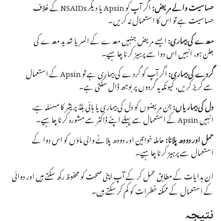
حساسیت والے مریض:
اگر آپ کو Apsin یا دیگر NSAIDs کے خلاف
حساسیت ہے تو اس کا استعمال نہ کریں۔
معدے کی بیماری:
ایسے مریض جنہیں معدے کے السر یا شدید معدے کی
جلن ہو، انہیں اس دوا سے پرہیز کرنا چاہیے۔
گردے کی بیماری:
اگر آپ کو گردے کی بیماری ہے تو Apsin کے استعمال
سے گریز کریں، کیونکہ یہ گردوں پر بوجھ ڈال سکتی ہے۔
دل کی بیماریاں:
جن مریضوں کو دل کی بیماری یا ہائی بلڈ پریشر کا مسئلہ ہے،
انہیں Apsin کے استعمال سے پہلے اپنے ڈاکٹر سے مشورہ کرنا چاہیے۔
حمل اور دودھ پلانا:
حاملہ خواتین اور دودھ پلانے والی ماؤں کو اس دوا کے
استعمال سے پرہیز کرنا چاہیے۔
ان ہدایات کے مطابق عمل کر کے آپ اپنی صحت کو محفوظ رکھ سکتے ہیں اور دوائی
کے استعمال کے ممکنہ خطرات کو کم کر سکتے ہیں۔
نتیجہ