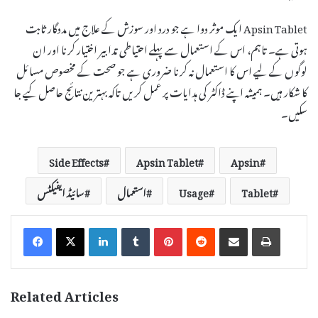
Apsin Tablet ایک موثر دوا ہے جو درد اور سوزش کے علاج میں مددگار ثابت
ہوتی ہے۔ تاہم، اس کے استعمال سے پہلے احتیاطی تدابیر اختیار کرنا اور ان
لوگوں کے لیے اس کا استعمال نہ کرنا ضروری ہے جو صحت کے مخصوص مسائل
کا شکار ہیں۔ ہمیشہ اپنے ڈاکٹر کی ہدایات پر عمل کریں تاکہ بہترین نتائج حاصل کیے جا
سکیں۔
Side Effects
Apsin Tablet
Apsin
Tablet
Usage
استعمال
سائیڈ ایفیکٹس
LinkedIn
Tumblr
Pinterest
Reddit
Share via Email
Print
Related Articles