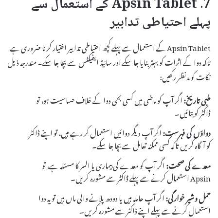
7. Apsin Tablet کے استعمال سے
پہلے احتیاطی تدابیر
Apsin Tablet کے استعمال سے پہلے کچھ احتیاطی تدابیر اختیار کرنا ضروری ہے
تاکہ دوا کے اثرات کو بہتر بنایا جا سکے اور سائیڈ ایفیکٹس سے بچا جا سکے۔ مندرجہ ذیل
نکات کو مدنظر رکھیں:
طبی تاریخ:
اگر آپ کو ماضی میں کسی بھی دوا کے خلاف حساسیت ہو، تو
ڈاکٹر کو بتائیں۔
دواؤں کی فہرست:
اگر آپ دیگر دوائیں استعمال کر رہے ہیں، تو اپنے ڈاکٹر
کو آگاہ کریں تاکہ کسی ممکنہ تعامل سے بچا جا سکے۔
معدے کی صحت:
اگر آپ کو معدے کی بیماری یا السر کا مسئلہ ہے، تو
Apsin استعمال کرنے سے پہلے ڈاکٹر سے مشورہ کریں۔
حمل و شیر خوارگی:
اگر آپ حاملہ ہیں یا دودھ پلانے والی ماں ہیں تو یہ دوا
استعمال کرنے سے پہلے اپنے ڈاکٹر سے مشورہ کریں۔