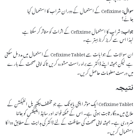
سوال:
Cefixime کے استعمال کے دوران شراب کا استعمال کیا
جائے؟
جواب:
شراب کا استعمال Cefixime کے اثرات کو متاثر کر سکتا ہے،
لہذا اس سے گریز کرنا بہتر ہے۔
ان سوالات کے جوابات سے Cefixime Tablet کے استعمال میں مدد مل سکتی
ہے، لیکن ہمیشہ اپنے ڈاکٹر سے براہ راست مشورہ کریں تاکہ اپنی صحت کے بارے
میں درست معلومات حاصل کریں۔
نتیجہ
Cefixime Tablet ایک مؤثر اینٹی بایوٹک ہے جو مختلف بیکٹیریل انفیکشن کے
علاج میں مددگار ثابت ہوتی ہے۔ اس کے ممکنہ فوائد اور سائیڈ ایفیکٹس کو جاننا
ضروری ہے۔ ہمیشہ اپنی صحت کی حفاظت کے لئے ڈاکٹر کی ہدایت کے مطابق دوا کا
استعمال کریں۔