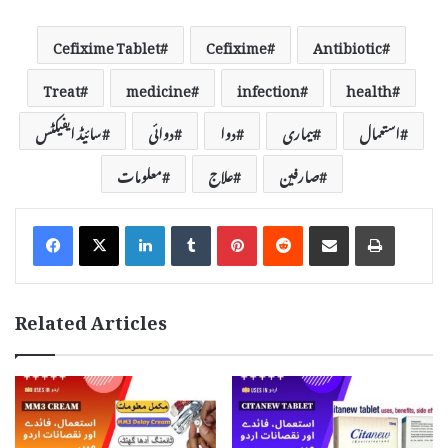
Cefixime Tablet
Cefixime
Antibiotic
Treat
medicine
infection
health
استعمال
بیماری
دوا
دوائی
سائیڈ ایفیکٹس
صارفین
علاج
معلومات
LinkedIn
Tumblr
Pinterest
Reddit
Share via Email
Print
Related Articles