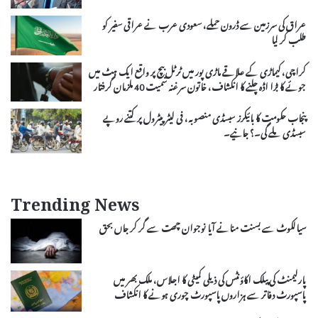
عراق کی سرزمین سے ڈرون حملے، سعودی عرب نے عراقی سفیر کو
طلب کر لیا
کراچی، کیماڑی کے علاقے ماڑی پور میں ٹرٹل بیچ پر واقع ایک ہٹ میں
جوئے کا بڑا اڈہ چلنے کا انکشاف، خاتون سرغنہ سمیت 40 ملزمان گرفتار
پنجاب حکومت کا بائیکرز سبسڈی منصوبہ، فی لیٹر پیٹرول پر کتنے روپے
سبسڈی ملے گی۔؟ جانیے۔
Trending News
سیالکوٹ سے بسنت منانے آیا نوجوان چھت سے گر کر جاں بحق
پارلیمنٹ کی پبلک اکاؤنٹس کی ذیلی کمیٹی کا اجلاس، ملک بھر میں
پاسپورٹ دفاتر سے ہزاروں پاسپورٹ چوری ہونے کا انکشاف