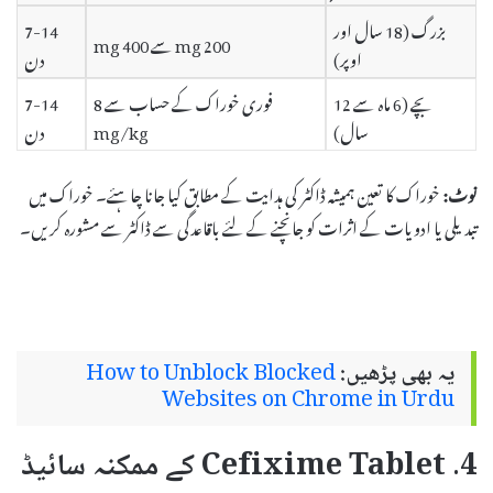
بزرگ (18 سال اور
7-14
200 mg سے 400 mg
اوپر)
دن
بچے (6 ماہ سے 12
فوری خوراک کے حساب سے 8
7-14
سال)
mg/kg
دن
نوٹ:
خوراک کا تعین ہمیشہ ڈاکٹر کی ہدایت کے مطابق کیا جانا چاہئے۔ خوراک میں
تبدیلی یا ادویات کے اثرات کو جانچنے کے لئے باقاعدگی سے ڈاکٹر سے مشورہ کریں۔
یہ بھی پڑھیں:
How to Unblock Blocked
Websites on Chrome in Urdu
4. Cefixime Tablet کے ممکنہ سائیڈ