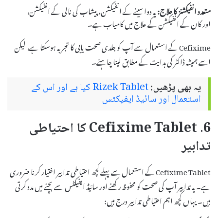
متعدد انفیکشنز کا علاج:
یہ دوا سینے کے انفیکشن، پیشاب کی نالی کے انفیکشن،
اور کان کے انفیکشن کے علاج میں کامیاب ہے۔
Cefixime کے استعمال سے آپ کو جلدی صحت یابی کا تجربہ ہوسکتا ہے، لیکن
اسے ہمیشہ ڈاکٹر کی ہدایت کے مطابق لینا چاہئے۔
یہ بھی پڑھیں:
Rizek Tablet کیا ہے اور اس کے
استعمال اور سائیڈ ایفیکٹس
6. Cefixime Tablet کا احتیاطی
تدابیر
Cefixime Tablet کے استعمال سے پہلے کچھ احتیاطی تدابیر اختیار کرنا ضروری
ہے۔ یہ تدابیر آپ کی صحت کو محفوظ رکھنے اور سائیڈ ایفیکٹس سے بچنے میں مدد کرتی
ہیں۔ یہاں کچھ اہم احتیاطی تدابیر درج ہیں: