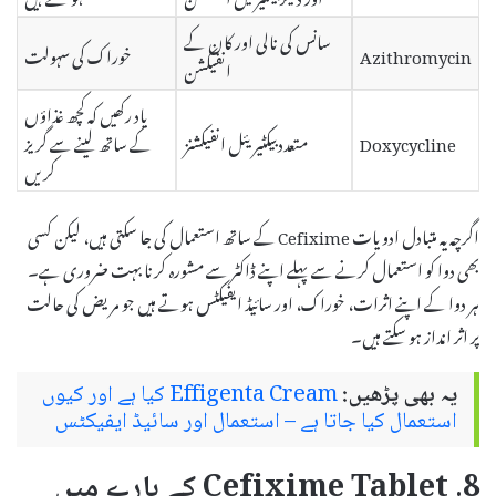
سانس کی نالی اور کان کے
Azithromycin
خوراک کی سہولت
انفیکشن
یاد رکھیں کہ کچھ غذاؤں
Doxycycline
متعدد بیکٹیریئل انفیکشنز
کے ساتھ لینے سے گریز
کریں
اگرچہ یہ متبادل ادویات Cefixime کے ساتھ استعمال کی جا سکتی ہیں، لیکن کسی
بھی دوا کو استعمال کرنے سے پہلے اپنے ڈاکٹر سے مشورہ کرنا بہت ضروری ہے۔
ہر دوا کے اپنے اثرات، خوراک، اور سائیڈ ایفیکٹس ہوتے ہیں جو مریض کی حالت
پر اثر انداز ہو سکتے ہیں۔
یہ بھی پڑھیں:
Effigenta Cream کیا ہے اور کیوں
استعمال کیا جاتا ہے – استعمال اور سائیڈ ایفیکٹس
8. Cefixime Tablet کے بارے میں