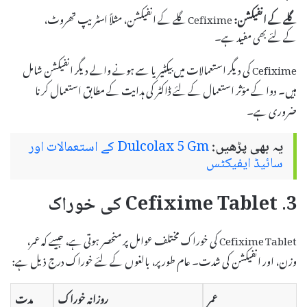
گلے کے انفیکشن:
Cefixime گلے کے انفیکشن، مثلاً اسٹریپ تھروٹ،
کے لئے بھی مفید ہے۔
Cefixime کی دیگر استعمالات میں بیکٹیریا سے ہونے والے دیگر انفیکشن شامل
ہیں۔ دوا کے مؤثر استعمال کے لئے ڈاکٹر کی ہدایت کے مطابق استعمال کرنا
ضروری ہے۔
یہ بھی پڑھیں:
Dulcolax 5 Gm کے استعمالات اور
سائیڈ ایفیکٹس
3. Cefixime Tablet کی خوراک
Cefixime Tablet کی خوراک مختلف عوامل پر منحصر ہوتی ہے، جیسے کہ عمر،
وزن، اور انفیکشن کی شدت۔ عام طور پر، بالغوں کے لئے خوراک درج ذیل ہے:
عمر
روزانہ خوراک
مدت