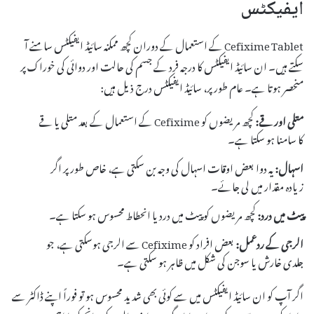
ایفیکٹس
Cefixime Tablet کے استعمال کے دوران کچھ ممکنہ سائیڈ ایفیکٹس سامنے آ
سکتے ہیں۔ ان سائیڈ ایفیکٹس کا درجہ فرد کے جسم کی حالت اور دوائی کی خوراک پر
منحصر ہوتا ہے۔ عام طور پر، سائیڈ ایفیکٹس درج ذیل ہیں:
متلی اور قے:
کچھ مریضوں کو Cefixime کے استعمال کے بعد متلی یا قے
کا سامنا ہو سکتا ہے۔
اسہال:
یہ دوا بعض اوقات اسہال کی وجہ بن سکتی ہے، خاص طور پر اگر
زیادہ مقدار میں لی جائے۔
پیٹ میں درد:
کچھ مریضوں کو پیٹ میں درد یا انحطاط محسوس ہو سکتا ہے۔
الرجی کے ردعمل:
بعض افراد کو Cefixime سے الرجی ہوسکتی ہے، جو
جلدی خارش یا سوجن کی شکل میں ظاہر ہو سکتی ہے۔
اگر آپ کو ان سائیڈ ایفیکٹس میں سے کوئی بھی شدید محسوس ہو تو فوراً اپنے ڈاکٹر سے