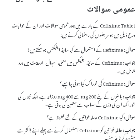
عمومی سوالات
Cefixime Tablet کے بارے میں چند عمومی سوالات اور ان کے جوابات
درج ذیل ہیں جو مریضوں کی رہنمائی کرتے ہیں:
سوال:
Cefixime کے استعمال سے کیا سائیڈ ایفیکٹس ہو سکتے ہیں؟
جواب:
Cefixime کے سائیڈ ایفیکٹس میں متلی، اسہال، اور پیٹ میں درد
شامل ہیں۔
سوال:
Cefixime کی خوراک کیا ہونی چاہیے؟
جواب:
بالغوں کے لئے 200 mg سے 400 mg روزانہ ہے، جبکہ بچوں کی
خوراک ان کی وزن کے حساب سے متعین کی جاتی ہے۔
سوال:
کیا Cefixime حاملہ خواتین کے لئے محفوظ ہے؟
جواب:
حاملہ خواتین کو Cefixime استعمال کرنے سے پہلے اپنے ڈاکٹر سے
مشورہ کرنا چاہئے۔