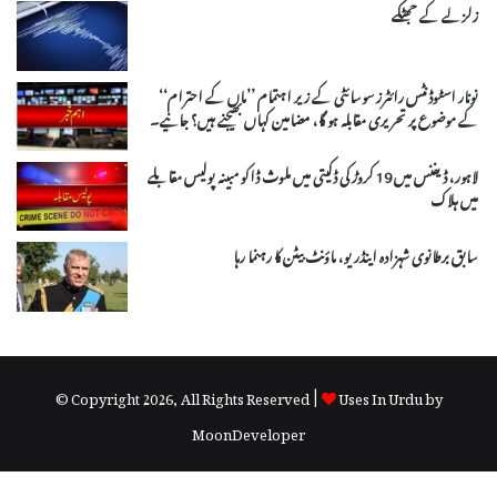
زلزلے کے جھٹکے
نونار اسٹوڈنٹس رائٹرز سوسائٹی کے زیر اہتمام ’’ماں کے احترام‘‘
کے موضوع پر تحریری مقابلہ ہو گا، مضامین کہاں بھیجنے ہیں؟ جانیے۔
لاہور، ڈیفنس میں 19 کروڑ کی ڈکیتی میں ملوث ڈاکو مبینہ پولیس مقابلے
میں ہلاک
سابق برطانوی شہزادہ اینڈریو، ماؤنٹ بیٹن کا رہنما رہا
© Copyright 2026, All Rights Reserved |
Uses In Urdu by
MoonDeveloper