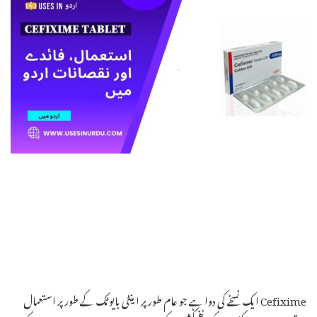
Cefixime ایک نسخے کی دوا ہے جو عام طور پر اینٹی بایوٹک کے طور پر استعمال