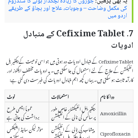
یہ بھی پڑھیں:
جوڑوں کا زیادہ لچکدار ہونے کا سنڈروم
کی مکمل وضاحت – وجوہات، علاج اور بچاؤ کے طریقے
اردو میں
7. Cefixime Tablet کے متبادل
ادویات
Cefixime Tablet کے متبادل ادویات وہ ہوتی ہیں جو اسی نوعیت کے بیکٹیریل
انفیکشن کے علاج کے لئے استعمال کی جا سکتی ہیں۔ یہ ادویات مختلف ایکٹوز اور
کارآمد ثابت ہو سکتی ہیں۔ یہاں کچھ اہم متبادل ادویات کی فہرست دی گئی ہے:
دوا کا نام
استعمالات
نوٹ
بیکٹیریئل انفیکشنز، خاص طور
عموماً اچھی طرح
Amoxicillin
پر سانس کی نالی کے انفیکشن
برداشت کی جاتی ہے
پیشاب کی نالی کے انفیکشن
مؤثر لیکن سائیڈ ایفیکٹس
Ciprofloxacin
اور دیگر بیکٹیریل انفیکشن
ہو سکتے ہیں