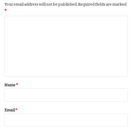
Your email address will not be published.
Required fields are marked
*
C
o
m
m
e
n
t
*
Name
*
Email
*