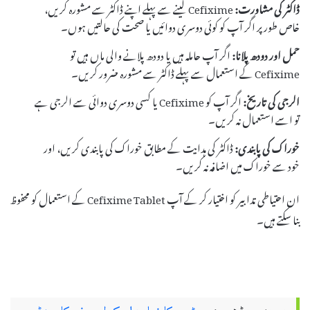
ڈاکٹر کی مشاورت:
Cefixime لینے سے پہلے اپنے ڈاکٹر سے مشورہ کریں،
خاص طور پر اگر آپ کو کوئی دوسری دوائیں یا صحت کی حالتیں ہوں۔
حمل اور دودھ پلانا:
اگر آپ حاملہ ہیں یا دودھ پلانے والی ماں ہیں تو
Cefixime کے استعمال سے پہلے ڈاکٹر سے مشورہ ضرور کریں۔
الرجی کی تاریخ:
اگر آپ کو Cefixime یا کسی دوسری دوائی سے الرجی ہے
تو اسے استعمال نہ کریں۔
خوراک کی پابندی:
ڈاکٹر کی ہدایت کے مطابق خوراک کی پابندی کریں، اور
خود سے خوراک میں اضافہ نہ کریں۔
ان احتیاطی تدابیر کو اختیار کر کے آپ Cefixime Tablet کے استعمال کو محفوظ
بنا سکتے ہیں۔