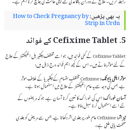
رابطہ کریں۔ علاج کے دوران باقاعدگی سے اپنی حالت کی جانچ کرنا اہم ہے۔
یہ بھی پڑھیں:
How to Check Pregnancy by
Strip in Urdu
5. Cefixime Tablet کے فوائد
Cefixime Tablet کے کئی فوائد ہیں، جو اسے مختلف بیکٹیریل انفیکشنز کے علاج
کے لئے مؤثر بناتے ہیں۔ اس کے کچھ اہم فوائد درج ذیل ہیں:
مؤثر اینٹی بایوٹک:
Cefixime مختلف اقسام کے بیکٹیریا کے خلاف مؤثر
ہے، جس کی وجہ سے یہ عام انفیکشنز کے علاج میں استعمال ہوتا ہے۔
آسان خوراک:
اس کی خوراک کا تعین کرنا آسان ہے، جو کہ مریضوں کے
لئے اسے استعمال کرنا سہل بناتا ہے۔
تیز اثر:
Cefixime عام طور پر جلدی اثر دکھاتا ہے، جس سے مریض کو جلدی
صحت یابی ملتی ہے۔