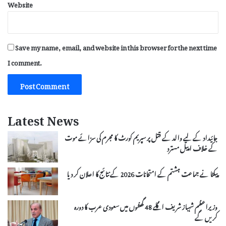
Website
Save my name, email, and website in this browser for the next time
I comment.
Latest News
جائیداد کے لیے والد کے قتل پر سپریم کورٹ کا مجرم کی سزائے موت
کے خلاف اپیل مسترد
پیکٹا نے جماعت ہشتم کے امتحانات 2026 کے نتائج کا اعلان کر دیا
وزیراعظم شہباز شریف اگلے 48 گھنٹوں میں سعودی عرب کا دورہ
کریں گے