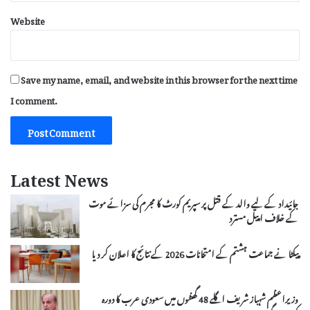
Website
Save my name, email, and website in this browser for the next time
I comment.
Latest News
جائیداد کے لیے والد کے قتل پر سپریم کورٹ کا مجرم کی سزائے موت
کے خلاف اپیل مسترد
پیکٹا نے جماعت ہشتم کے امتحانات 2026 کے نتائج کا اعلان کر دیا
وزیراعظم شہباز شریف اگلے 48 گھنٹوں میں سعودی عرب کا دورہ