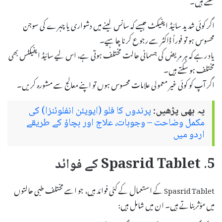
سکتے ہیں۔
اگر کوئی شدید سائیڈ ایفیکٹ جیسے کہ سانس لینے میں دشواری یا چہرے کی سوجن
محسوس ہو تو فوراً ڈاکٹر سے رجوع کرنا چاہیے۔
یاد رہے کہ ہر مریض کی جسمانی حالت مختلف ہوتی ہے، اس لیے سائیڈ ایفیکٹس بھی
مختلف ہو سکتے ہیں۔
اگر آپ کو کوئی غیر معمولی علامات محسوس ہوں تو اپنے معالج سے مشورہ کریں۔
یہ بھی پڑھیں:
پرندوں کا فلو (ایویئن انفلوئنزا) کی
مکمل وضاحت – وجوہات، علاج اور بچاؤ کے طریقے
اردو میں
5. Spasrid Tablet کے فوائد
Spasrid Tablet کے استعمال کے کئی فوائد ہیں، جو اسے مختلف طبی حالتوں
میں مؤثر بناتے ہیں۔ ان میں شامل ہیں: