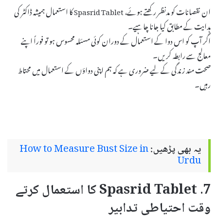
ان نقصانات کو مدنظر رکھتے ہوئے، Spasrid Tablet کا استعمال ہمیشہ ڈاکٹر کی
ہدایت کے مطابق کیا جانا چاہیے۔
اگر آپ کو اس دوا کے استعمال کے دوران کوئی مسئلہ محسوس ہو تو فوراً اپنے
معالج سے رابطہ کریں۔
صحت مند زندگی کے لیے ضروری ہے کہ ہم اپنی دواؤں کے استعمال میں محتاط
رہیں۔
یہ بھی پڑھیں:
How to Measure Bust Size in
Urdu
7. Spasrid Tablet کا استعمال کرتے
وقت احتیاطی تدابیر