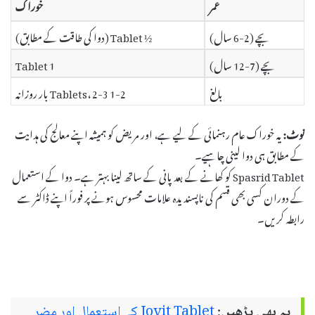
عمر
خوراک
بچے (2-6 سال)
½ Tablet (دوا کی طاقت کے مطابق)
بچے (7-12 سال)
1 Tablet
بالغ
1-2 Tablets، 2-3 بار روزانہ
نوٹ:
یہ خوراک عام رہنمائی کے لیے ہے، اور مریض کو ہمیشہ اپنے معالج کی ہدایت
کے مطابق ہی دوا لینی چاہیے۔
Spasrid Tablet کو کھانے کے بعد پانی کے ساتھ لینا بہتر ہے۔ دوا کے استعمال
کے دوران کسی بھی قسم کی ناپسندیدہ علامات محسوس ہونے پر فوراً اپنے ڈاکٹر سے
رابطہ کریں۔
یہ بھی پڑھیں:
Jovit Tablet کے استعمال اور مضر