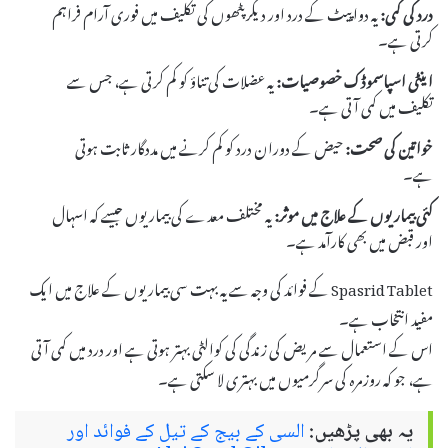
درد کی کمی:
یہ دوا پیٹ کے درد اور دیگر پٹھوں کی تکلیف میں فوری آرام فراہم
کرتی ہے۔
اینٹی اسپاسموڈک خصوصیات:
یہ عضلات کی تناؤ کو کم کرتی ہے، جس سے
تکلیف میں کمی آتی ہے۔
خواتین کی صحت:
حیض کے دوران درد کو کم کرنے میں مددگار ثابت ہوتی
ہے۔
کئی بیماریوں کے علاج میں موثر:
یہ مختلف معدے کی بیماریوں جیسے کہ اسہال
اور قبض میں بھی کارآمد ہے۔
Spasrid Tablet کے فوائد کی وجہ سے یہ بہت سی بیماریوں کے علاج میں ایک
مفید انتخاب ہے۔
اس کے استعمال سے مریض کی زندگی کی کوالٹی بہتر ہوتی ہے اور درد میں کمی آتی
ہے، جو کہ روزمرہ کی سرگرمیوں میں بہتری لا سکتی ہے۔
یہ بھی پڑھیں:
السی کے بیج کے تیل کے فوائد اور