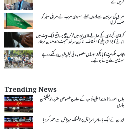
کریں گے
عراق کی سرزمین سے ڈرون حملے، سعودی عرب نے عراقی سفیر کو
طلب کر لیا
کراچی، کیماڑی کے علاقے ماڑی پور میں ٹرٹل بیچ پر واقع ایک ہٹ میں
جوئے کا بڑا اڈہ چلنے کا انکشاف، خاتون سرغنہ سمیت 40 ملزمان گرفتار
پنجاب حکومت کا بائیکرز سبسڈی منصوبہ، فی لیٹر پیٹرول پر کتنے روپے
سبسڈی ملے گی۔؟ جانیے۔
Trending News
بلال احمد رانا وزیر اعلیٰ پنجاب کے معاون خصوصی مقرر، نوٹیفکیشن
جاری
ایران نے ایک بار پھر اسرائیل پر بیلسٹک میزائل سے حملہ کر دیا