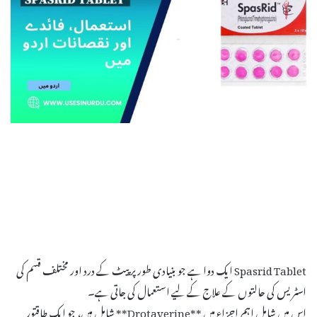
Spasrid Tablet ایک دوا ہے جو بنیادی طور پر پیٹ کے درد اور مختلف قسم کی
اسٹریس کی حالتوں کے علاج کے لیے استعمال کی جاتی ہے۔
اس میں شامل اہم اجزاء میں **Drotaverine** شامل ہیں، جو ایک طاقتور