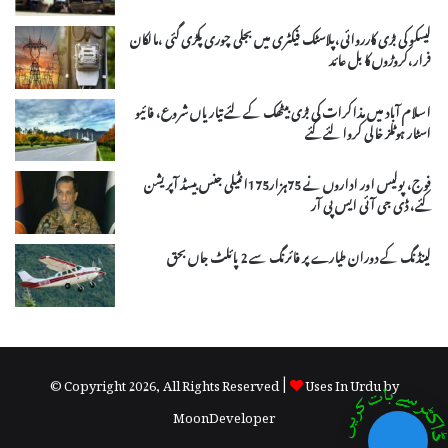
لیسکو کی بڑی کارروائی،پلاسٹک فیکٹری میں بجلی چوری پکڑی گئی ،مالکان
فرار،کروڑوں کا بل عائد
اسلام آباد میں مذاکرات کی بڑی بیٹھک کے لئے تیاریاں شروع، فائیو
اسٹار ہوٹلز خالی کروا لئے گئے
فوج، پولیس اور اداروں نے 75ہزار175انٹیلی جنس بیسڈ آپریشن
کئے، ڈی جی آئی ایس پی آر
لینڈنگ کے دوران طیارے پر فائرنگ سے 2 پائلٹ جاں بحق
© Copyright 2026, All Rights Reserved |
Uses In Urdu by
MoonDeveloper