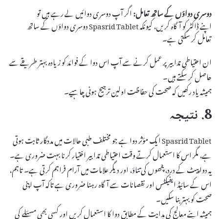
دوسری دواؤں کے ساتھ تعامل:
اگر آپ دوسری دوائیں لے رہے ہیں تو
اپنے ڈاکٹر کو آگاہ کریں، کیونکہ Spasrid Tablet دوسری دواؤں کے ساتھ
تعامل کر سکتی ہے۔
ان احتیاطی تدابیر پر عمل کرنے سے آپ اس دوا کے فوائد کو زیادہ بہتر طریقے سے
حاصل کر سکتے ہیں۔
ہمیشہ یاد رکھیں کہ صحت کی حفاظت اولین ترجیح ہونی چاہیے۔
8. نتیجہ
Spasrid Tablet ایک مؤثر دوا ہے جو مختلف طبی حالات میں مددگار ثابت ہوتی
ہے، مگر اس کا استعمال کرتے وقت احتیاطی تدابیر اختیار کرنا بہت ضروری ہے۔
یہ دوا پیٹ کے درد، پٹھوں کی تناؤ، اور دیگر علامات میں آرام فراہم کرتی ہے۔ تاہم،
اس کے سائیڈ ایفیکٹس اور نقصانات سے آگاہ رہنا ضروری ہے تاکہ آپ اپنی
صحت کو بہتر بنا سکیں۔
ہمیشہ اپنے معالج کی ہدایت کے مطابق دوا کا استعمال کریں اور کسی بھی مسئلے کی