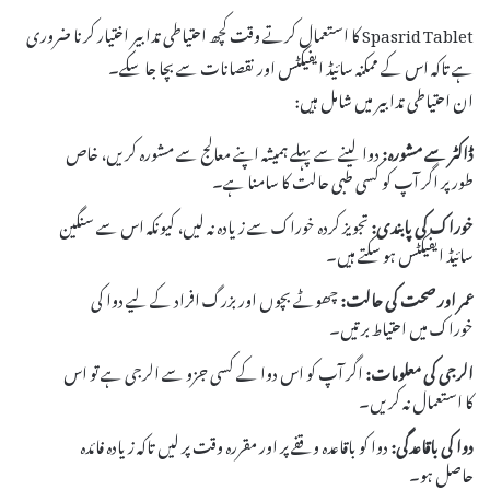
Spasrid Tablet کا استعمال کرتے وقت کچھ احتیاطی تدابیر اختیار کرنا ضروری
ہے تاکہ اس کے ممکنہ سائیڈ ایفیکٹس اور نقصانات سے بچا جا سکے۔
ان احتیاطی تدابیر میں شامل ہیں:
ڈاکٹر سے مشورہ:
دوا لینے سے پہلے ہمیشہ اپنے معالج سے مشورہ کریں، خاص
طور پر اگر آپ کو کسی طبی حالت کا سامنا ہے۔
خوراک کی پابندی:
تجویز کردہ خوراک سے زیادہ نہ لیں، کیونکہ اس سے سنگین
سائیڈ ایفیکٹس ہو سکتے ہیں۔
عمر اور صحت کی حالت:
چھوٹے بچوں اور بزرگ افراد کے لیے دوا کی
خوراک میں احتیاط برتیں۔
الرجی کی معلومات:
اگر آپ کو اس دوا کے کسی جزو سے الرجی ہے تو اس
کا استعمال نہ کریں۔
دوا کی باقاعدگی:
دوا کو باقاعدہ وقفے پر اور مقررہ وقت پر لیں تاکہ زیادہ فائدہ
حاصل ہو۔