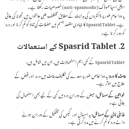
اینٹی اسپاسموڈک (anti-spasmodic) خصوصیات رکھتا ہے۔
یہ دوا عام طور پر ڈاکٹروں کی ہدایت کے مطابق مختلف طبی حالتوں میں تجویز کی جاتی
ہے۔ Spasrid Tablet کا بنیادی مقصد جسم میں عضلات کی تناؤ کو کم کرنا اور درد
کو دور کرنا ہے۔
2. Spasrid Tablet کے استعمالات
Spasrid Tablet کے کئی اہم استعمالات ہیں، جن میں شامل ہیں:
پیٹ کا درد:
یہ دوا خاص طور پر معدے کی تکلیف، پیٹ میں درد، اور قبض کے
علاج میں مؤثر ہے۔
خواتین کے مسائل:
حیض کے دوران درد میں کمی کے لیے بھی استعمال کی
جاتی ہے۔
غذائی نالی کے مسائل:
یہ اسہال اور گیس کی تشکیل کے دوران ہونے
والے درد کو کم کرنے میں مدد کرتی ہے۔