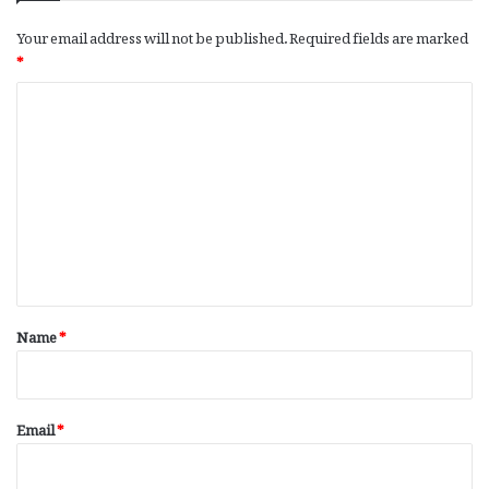
Your email address will not be published.
Required fields are marked
*
C
o
m
m
e
n
t
*
Name
*
Email
*