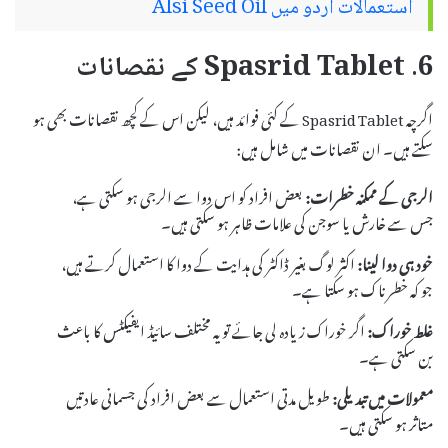
استعمالات اردو میں Alsi Seed Oil
6. Spasrid Tablet کے نقصانات
اگرچہ Spasrid Tablet کے کئی فوائد ہیں، لیکن اس کے کچھ نقصانات بھی ہو
سکتے ہیں۔ ان نقصانات میں شامل ہیں:
الرجی کے ممکنہ خطرات:
بعض افراد کو اس دوا سے الرجی ہو سکتی ہے،
جس سے خارش یا سوجن کی علامات ظاہر ہو سکتی ہیں۔
خود ہی دوا لینا:
اکثر لوگ بغیر ڈاکٹر کی ہدایت کے دوا کا استعمال کرتے ہیں،
جو کہ خطرناک ہو سکتا ہے۔
غلط خوراک:
اگر خوراک زیادہ لی جائے تو یہ مختلف سائیڈ ایفیکٹس کا باعث
بن سکتی ہے۔
معمولات میں تبدیلی:
طویل مدتی استعمال سے بعض افراد کی جسمانی عادتیں
متاثر ہو سکتی ہیں۔