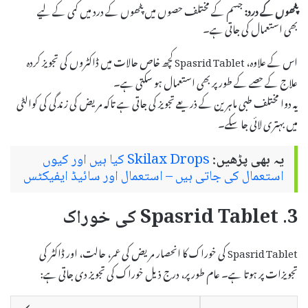
پٹھوں کے درد:
جسم کے مختلف حصوں میں پٹھوں کے درد میں کمی کے لیے
بھی استعمال کی جاتی ہے۔
اس کے علاوہ، Spasrid Tablet کچھ خاص حالات میں ڈاکٹروں کی تجویز کردہ
علاج کے حصے کے طور پر بھی استعمال ہو سکتی ہے۔
یہ دوا مختلف طبی ماہرین کے ذریعے تجویز کی جاتی ہے تاکہ مریض کی زندگی کی کوالٹی
میں بہتری لائی جا سکے۔
یہ بھی پڑھیں:
Skilax Drops کیا ہیں اور کیوں
استعمال کی جاتی ہیں – استعمال اور سائیڈ ایفیکٹس
3. Spasrid Tablet کی خوراک
Spasrid Tablet کی خوراک کا انحصار مریض کی عمر، حالت، اور ڈاکٹر کی
تجویزات پر ہوتا ہے۔ عام طور پر، درج ذیل خوراک کی تجویز دی جاتی ہے: