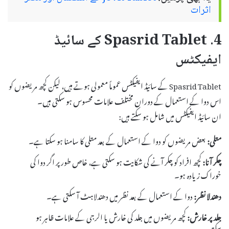
اثرات
4. Spasrid Tablet کے سائیڈ
ایفیکٹس
Spasrid Tablet کے سائیڈ ایفیکٹس عموماً معمولی ہوتے ہیں، لیکن کچھ مریضوں کو
اس دوا کے استعمال کے دوران مختلف علامات محسوس ہو سکتی ہیں۔
ان سائیڈ ایفیکٹس میں شامل ہو سکتے ہیں:
متلی:
بعض مریضوں کو دوا کے استعمال کے بعد متلی کا سامنا ہو سکتا ہے۔
چکر آنا:
کچھ افراد کو چکر آنے کی شکایت ہو سکتی ہے، خاص طور پر اگر دوا کی
خوراک زیادہ ہو۔
دھندلا نظر:
دوا کے استعمال کے بعد نظر میں دھندلاہٹ آ سکتی ہے۔
جلد پر خارش:
کچھ مریضوں میں جلد کی خارش یا الرجی کے علامات ظاہر ہو