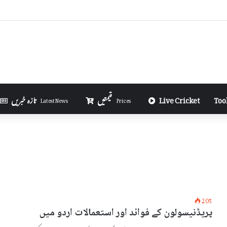
Money on Telegram in Urdu
Too
Live Cricket
قیمتیں
تازہ خبریں
Latest News
Prices
205
پریڈنیسولون کے فوائد اور استعمالات اردو میں