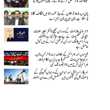
پانی مزید بڑھا تو ملتان کے ہیڈ محمد والا میں شگاف لگانا
پڑ سکتا ہے، ڈی جی پی ڈی ایم اے
17 سالہ ملازمت کے دوران مجھے ڈاکٹر عطیہ عنایت
اللہ کی شخصیت نے بے حد متاثر کیا، پروجیکٹ
پروگرام پلاننگ اور اْن کو مکمل کروانے میں کمال
حاصل ہے
مجرموں اور جرائم کے خلاف زیرو ٹالرنس وژن،
سرگودھا میں بیٹ سسٹم کا جدید ترین نظام نافذ،
جرائم کی شرح میں 75 فیصد تک کمی
امریکا، اسرائیل اور ایران کے درمیان کشیدگی کے
باعث تیل کی قیمتوں میں مسلسل تیسرے دن اضافہ