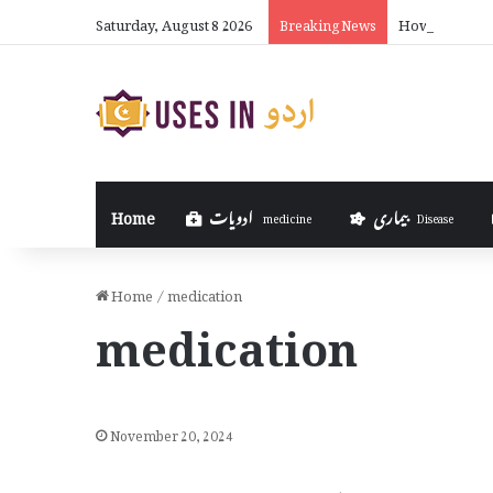
Saturday, August 8 2026
How to Make 
Breaking News
بیماری
ادویات
Home
medicine
Disease
Home
/
medication
medication
November 20, 2024