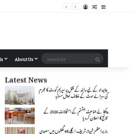
Log In
Random Article
Sidebar
Search
ls
About Us
for
Latest News
جائیداد کے لیے والد کے قتل پر سپریم کورٹ کا مجرم
کی سزائے موت کے خلاف اپیل مسترد
پیکٹا نے جماعت ہشتم کے امتحانات 2026 کے
نتائج کا اعلان کر دیا
وزیراعظم شہباز شریف اگلے 48 گھنٹوں میں سعودی