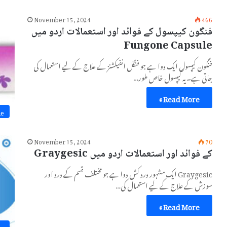
November 15, 2024
466
فنگون کیپسول کے فوائد اور استعمالات اردو میں
Fungone Capsule
فنگون کیپسول ایک دوا ہے جو فنگل انفیکشنز کے علاج کے لیے استعمال کی
جاتی ہے۔ یہ کیپسول خاص طور…
Read More »
ne
November 15, 2024
70
کے فوائد اور استعمالات اردو میں Graygesic
Graygesic ایک مشہور درد کش دوا ہے جو مختلف قسم کے درد اور
سوزش کے علاج کے لیے استعمال کی…
Read More »
ne