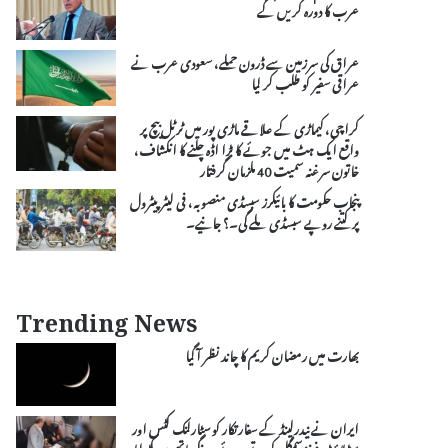
عرب کا دورہ کریں گے
عراق کی سرزمین سے ڈرون حملے، سعودی عرب نے
عراقی سفیر کو طلب کر لیا
کراچی، کیماڑی کے علاقے ماڑی پور میں ٹرٹل بیچ پر
واقع ایک ہٹ میں جوئے کا بڑا اڈہ چلنے کا انکشاف،
خاتون سرغنہ سمیت 40 ملزمان گرفتار
پنجاب حکومت کا بائیکرز سبسڈی منصوبہ، فی لیٹر پیٹرول
پر کتنے روپے سبسڈی ملے گی۔؟ جانیے۔
Trending News
بھارت میں رمضان کریم کا چاند نظر آ گیا
ایران نے نیدرلینڈ کے سفارتکار کو سٹارلنک کٹس اور
سیٹلائٹ فونز سمگل کرتے ہوئے رنگے ہاتھوں پکڑ لیا