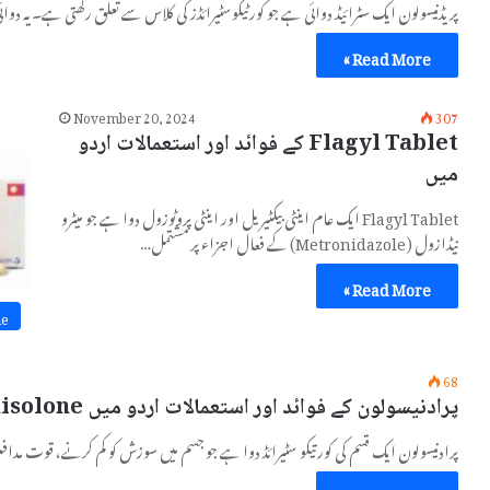
پریڈنیسولون ایک سٹرائیڈ دوائی ہے جو کورٹیکوسٹیرائڈز کی کلاس سے تعلق رکھتی ہے۔ یہ دو
Read More »
November 20, 2024
307
Flagyl Tablet کے فوائد اور استعمالات اردو
میں
Flagyl Tablet ایک عام اینٹی بیکٹیریل اور اینٹی پروٹوزول دوا ہے جو میٹرو
نیڈازول (Metronidazole) کے فعال اجزاء پر مشتمل…
Read More »
ne
68
پرادنیسولون کے فوائد اور استعمالات اردو میں Pradinisolone
پرادنیسولون ایک قسم کی کورتیکو سٹیرائڈ دوا ہے جو جسم میں سوزش کو کم کرنے، قوت مداف