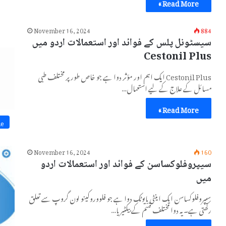
Read More »
November 16, 2024
884
سیسٹونل پلس کے فوائد اور استعمالات اردو میں
Cestonil Plus
Cestonil Plus ایک اہم اور مؤثر دوا ہے جو خاص طور پر مختلف طبی
مسائل کے علاج کے لیے استعمال…
Read More »
ne
November 16, 2024
160
سیپروفلوکساسن کے فوائد اور استعمالات اردو
میں
سیپروفلوکساسن ایک اینٹی بایوٹک دوا ہے جو فلووروکینو لون گروپ سے تعلق
رکھتی ہے۔ یہ دوا مختلف قسم کے بیکٹیریا…