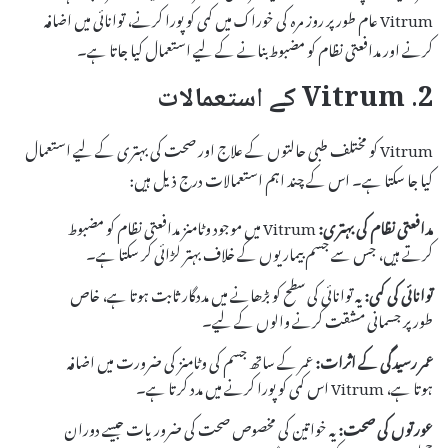
Vitrum عام طور پر روز مرہ کی خوراک میں کمی کو پورا کرنے، توانائی میں اضافہ
کرنے اور مدافعتی نظام کو مضبوط بنانے کے لیے استعمال کیا جاتا ہے۔
2. Vitrum کے استعمالات
Vitrum کو مختلف طبی حالتوں کے علاج اور صحت کی بہتری کے لیے استعمال
کیا جا سکتا ہے۔ اس کے چند اہم استعمالات درج ذیل ہیں:
مدافعتی نظام کی بہتری:
Vitrum میں موجود وٹامنز مدافعتی نظام کو مضبوط
کرتے ہیں، جس سے جسم بیماریوں کے خلاف بہتر لڑائی کر سکتا ہے۔
توانائی کی کمی:
یہ توانائی کی سطح کو بڑھانے میں مددگار ثابت ہوتا ہے، خاص
طور پر جسمانی مشقت کرنے والوں کے لیے۔
عمر رسیدگی کے اثرات:
عمر کے ساتھ جسم کی وٹامنز کی ضرورت میں اضافہ
ہوتا ہے، Vitrum اس کمی کو پورا کرنے میں مدد کرتا ہے۔
عورتوں کی صحت:
یہ خواتین کی مخصوص صحت کی ضروریات جیسے دوران