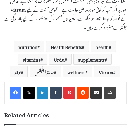
طور پر اگر آپ کو کوئی موجودہ طبی حالت ہے۔ عمومی صحت کے لیے Vitrum
کے فوائد کو اپنانا اچھا ہو سکتا ہے، لیکن اپنی صحت کی حفاظت کے لیے باقاعدگی سے
ڈاکٹر سے مشورہ کرتے رہیں۔
nutrition
Health Benefits
health
vitamins
Urdu
supplements
Vitrum
wellness
سائیڈ ایفیکٹس
فوائد
LinkedIn
Tumblr
Pinterest
Reddit
Share via Email
Print
Related Articles