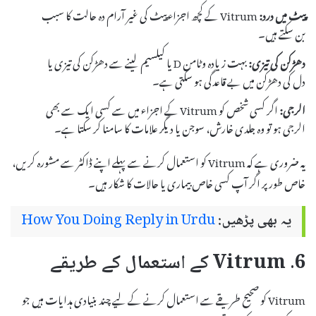
پیٹ میں درد:
Vitrum کے کچھ اجزاء پیٹ کی غیر آرام دہ حالت کا سبب
بن سکتے ہیں۔
دھڑکن کی تیزی:
بہت زیادہ وٹامن D یا کیلسیم لینے سے دھڑکن کی تیزی یا
دل کی دھڑکن میں بے قاعدگی ہو سکتی ہے۔
الرجی:
اگر کسی شخص کو Vitrum کے اجزاء میں سے کسی ایک سے بھی
الرجی ہو تو وہ جلدی خارش، سوجن یا دیگر علامات کا سامنا کر سکتا ہے۔
یہ ضروری ہے کہ Vitrum کو استعمال کرنے سے پہلے اپنے ڈاکٹر سے مشورہ کریں،
خاص طور پر اگر آپ کسی خاص بیماری یا حالات کا شکار ہیں۔
یہ بھی پڑھیں:
How You Doing Reply in Urdu
6. Vitrum کے استعمال کے طریقے
Vitrum کو صحیح طریقے سے استعمال کرنے کے لیے چند بنیادی ہدایات ہیں جو