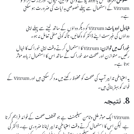
Vitrum کے استعمال سے پہلے خصوصی ہدایات کی ضرورت ہو سکتی
ہے۔
متبادل ادویات:
Vitrum کو دیگر دواؤں کے ساتھ لینے سے پہلے اپنی
دواؤں کی فہرست اپنے ڈاکٹر کو دکھائیں، تاکہ کوئی منفی تعامل نہ ہو۔
خوراک میں توازن:
Vitrum کا استعمال کرتے وقت اپنی خوراک کا خیال
رکھیں۔ متوازن اور صحت مند خوراک کے ساتھ اس کا استعمال زیادہ مؤثر
ہوتا ہے۔
یہ احتیاطی تدابیر آپ کی صحت کو محفوظ رکھنے میں مدد کر سکتی ہیں اور Vitrum کے
فوائد کو بہتر بناتی ہیں۔
8. نتیجہ
Vitrum ایک موثر ملٹی وٹامن سپلیمنٹ ہے جو مختلف صحت کے فوائد فراہم کرتا
ہے، لیکن اس کا استعمال کرتے وقت احتیاطی تدابیر اپنانا ضروری ہے۔ ڈاکٹر کی
مشاورت کے بغیر کوئی بھی سپلیمنٹ استعمال کرنا خطرناک ہو سکتا ہے، خاص