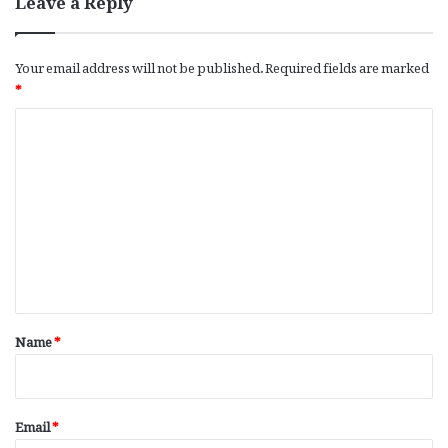
Leave a Reply
Your email address will not be published.
Required fields are marked
*
C
o
m
m
e
n
t
*
Name
*
Email
*