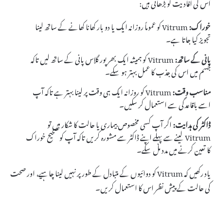
اس کی افادیت کو بڑھاتی ہیں:
خوراک:
Vitrum کو عموماً روزانہ ایک یا دو بار کھانا کھانے کے ساتھ لینا
تجویز کیا جاتا ہے۔
پانی کے ساتھ:
Vitrum کو ہمیشہ ایک بھرپور گلاس پانی کے ساتھ لیں تاکہ
جسم میں اس کی جذب کا عمل بہتر ہو سکے۔
مناسب وقت:
Vitrum کو روزانہ ایک ہی وقت پر لینا بہتر ہے تاکہ آپ
اسے باقاعدگی سے استعمال کر سکیں۔
ڈاکٹر کی ہدایت:
اگر آپ کسی مخصوص بیماری یا حالت کا شکار ہیں تو
Vitrum لینے سے پہلے اپنے ڈاکٹر سے مشورہ کریں تاکہ آپ کو صحیح خوراک
کا تعین کرنے میں مدد مل سکے۔
یاد رکھیں کہ Vitrum کو دوائیوں کے متبادل کے طور پر نہیں لینا چاہیے، اور صحت
کی حالت کے پیش نظر اس کا استعمال کریں۔