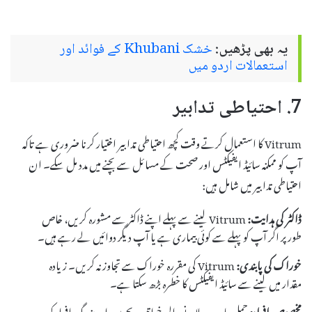
یہ بھی پڑھیں:
خشک Khubani کے فوائد اور
استعمالات اردو میں
7. احتیاطی تدابیر
Vitrum کا استعمال کرتے وقت کچھ احتیاطی تدابیر اختیار کرنا ضروری ہے تاکہ
آپ کو ممکنہ سائیڈ ایفیکٹس اور صحت کے مسائل سے بچنے میں مدد مل سکے۔ ان
احتیاطی تدابیر میں شامل ہیں:
ڈاکٹر کی ہدایت:
Vitrum لینے سے پہلے اپنے ڈاکٹر سے مشورہ کریں، خاص
طور پر اگر آپ کو پہلے سے کوئی بیماری ہے یا آپ دیگر دوائیں لے رہے ہیں۔
خوراک کی پابندی:
Vitrum کی مقررہ خوراک سے تجاوز نہ کریں۔ زیادہ
مقدار میں لینے سے سائیڈ ایفیکٹس کا خطرہ بڑھ سکتا ہے۔
مخصوص افراد:
حمل یا دودھ پلانے والی خواتین، بچوں، اور بزرگ افراد کو