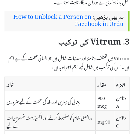
حمل یا ماہواری کے دوران مددگار ثابت ہوتا ہے۔
یہ بھی پڑھیں:
How to Unblock a Person on
Facebook in Urdu
3. Vitrum کی ترکیب
Vitrum میں مختلف وٹامنز اور معدنیات شامل ہیں جو انسانی صحت کے لیے اہم
ہیں۔ اس کی ترکیب میں شامل کچھ اہم اجزاء یہ ہیں:
اجزاء
مقدار
فوائد
وٹامن
900
بینائی کی بہتری اور جلد کی صحت کے لیے ضروری
mcg
A
وٹامن
مدافعتی نظام کو مضبوط کرنے اور آکسیڈینٹ خصوصیات
90 mg
C
کے لیے