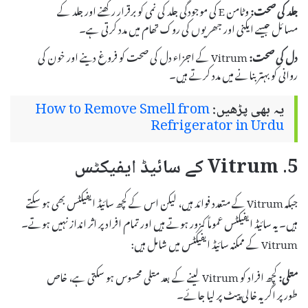
جلد کی صحت:
وٹامن E کی موجودگی جلد کی نمی کو برقرار رکھنے اور جلد کے
مسائل جیسے ایکنی اور جھریوں کی روک تھام میں مدد کرتی ہے۔
دل کی صحت:
Vitrum کے اجزاء دل کی صحت کو فروغ دینے اور خون کی
روانی کو بہتر بنانے میں مدد کرتے ہیں۔
یہ بھی پڑھیں:
How to Remove Smell from
Refrigerator in Urdu
5. Vitrum کے سائیڈ ایفیکٹس
جبکہ Vitrum کے متعدد فوائد ہیں، لیکن اس کے کچھ سائیڈ ایفیکٹس بھی ہو سکتے
ہیں۔ یہ سائیڈ ایفیکٹس عموماً کمزور ہوتے ہیں اور تمام افراد پر اثر انداز نہیں ہوتے۔
Vitrum کے ممکنہ سائیڈ ایفیکٹس میں شامل ہیں:
متلی:
کچھ افراد کو Vitrum لینے کے بعد متلی محسوس ہو سکتی ہے، خاص
طور پر اگر یہ خالی پیٹ پر لیا جائے۔