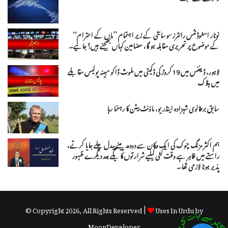
نونار اسٹوڈنٹس رائٹرز سوسائٹی کے زیر اہتمام ’’ماں کے احترام‘‘
کے موضوع پر تحریری مقابلہ ہو گا، مضامین کہاں بھیجنے ہیں؟ جانیے۔
لاہور، ڈیفنس میں 19 کروڑ کی ڈکیتی میں ملوث ڈاکو مبینہ پولیس مقابلے
میں ہلاک
سابق برطانوی شہزادہ اینڈریو، ماؤنٹ بیٹن کا رہنما رہا
ہم اکثر مزنگ چوک کی ایک دکان سے دودھ پینے پیدل چلے جایا کرتے،
راستے میں ظاہر ہے وقت کٹی کیلیے شرارتوں کا یکے بعد دیگرے ظہور
پذیر ہونا لازمی تھا۔
© Copyright 2026, All Rights Reserved |
Uses In Urdu by
MoonDeveloper