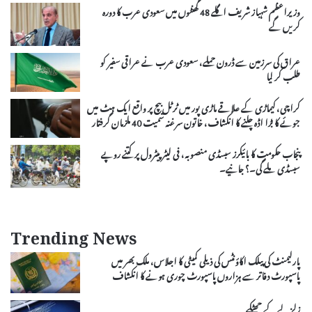
وزیراعظم شہباز شریف اگلے 48 گھنٹوں میں سعودی عرب کا دورہ
کریں گے
عراق کی سرزمین سے ڈرون حملے، سعودی عرب نے عراقی سفیر کو
طلب کر لیا
کراچی، کیماڑی کے علاقے ماڑی پور میں ٹرٹل بیچ پر واقع ایک ہٹ میں
جوئے کا بڑا اڈہ چلنے کا انکشاف، خاتون سرغنہ سمیت 40 ملزمان گرفتار
پنجاب حکومت کا بائیکرز سبسڈی منصوبہ، فی لیٹر پیٹرول پر کتنے روپے
سبسڈی ملے گی۔؟ جانیے۔
Trending News
پارلیمنٹ کی پبلک اکاؤنٹس کی ذیلی کمیٹی کا اجلاس، ملک بھر میں
پاسپورٹ دفاتر سے ہزاروں پاسپورٹ چوری ہونے کا انکشاف
زلزلے کے جھٹکے