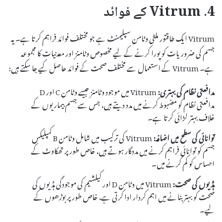
4. Vitrum کے فوائد
Vitrum ایک طاقتور ملٹی وٹامن سپلیمنٹ ہے جو مختلف فوائد فراہم کرتا ہے۔ یہ
جسم کی ضروریات کو پورا کرنے کے لیے مخصوص وٹامنز اور معدنیات کا مجموعہ
ہے۔ Vitrum کے استعمال سے مختلف صحت کے فوائد حاصل کیے جا سکتے ہیں:
مدافعتی نظام کی بہتری:
Vitrum میں موجود وٹامنز جیسے وٹامن C اور D
مدافعتی نظام کو مضبوط کرنے میں مدد دیتے ہیں، جس سے جسم بیماریوں کے
خلاف بہتر لڑائی کرتا ہے۔
توانائی کی سطح میں اضافہ:
Vitrum کی ترکیب میں شامل وٹامن B کمپلیکس
جسم کو توانائی فراہم کرنے میں مددگار ہوتے ہیں، خاص طور پر تھکاوٹ کے
احساس کو کم کرنے میں۔
ہڈیوں کی صحت:
Vitrum میں وٹامن D اور کیلشیم کی موجودگی ہڈیوں کی
صحت کو بہتر بنانے میں اہم کردار ادا کرتی ہے، خاص طور پر بوڑھوں کے
لیے۔