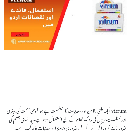
Vitrum ایک ملٹی وٹامن اور معدنیات کا سپلیمنٹ ہے جو عمومی صحت کی بہتری
اور مختلف بیماریوں کی روک تھام کے لیے استعمال ہوتا ہے۔ یہ انسانی جسم کی
ضروریات کو پورا کرنے کے لیے ضروری وٹامنز اور معدنیات کا مرکب ہے۔