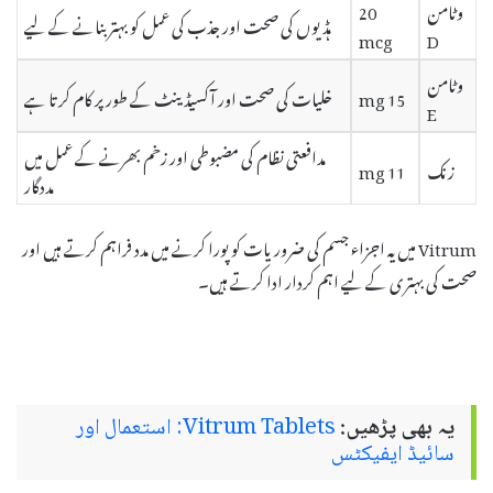
وٹامن
20
ہڈیوں کی صحت اور جذب کی عمل کو بہتر بنانے کے لیے
mcg
D
وٹامن
15 mg
خلیات کی صحت اور آکسیڈینٹ کے طور پر کام کرتا ہے
E
مدافعتی نظام کی مضبوطی اور زخم بھرنے کے عمل میں
زنک
11 mg
مددگار
Vitrum میں یہ اجزاء جسم کی ضروریات کو پورا کرنے میں مدد فراہم کرتے ہیں اور
صحت کی بہتری کے لیے اہم کردار ادا کرتے ہیں۔
یہ بھی پڑھیں:
Vitrum Tablets: استعمال اور
سائیڈ ایفیکٹس