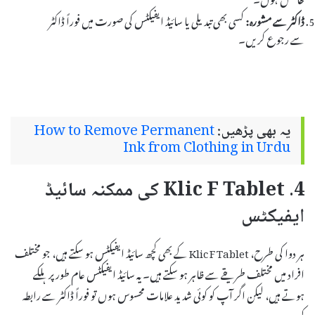
ڈاکٹر سے مشورہ:
کسی بھی تبدیلی یا سائیڈ ایفیکٹس کی صورت میں فوراً ڈاکٹر
سے رجوع کریں۔
یہ بھی پڑھیں:
How to Remove Permanent
Ink from Clothing in Urdu
4. Klic F Tablet کی ممکنہ سائیڈ
ایفیکٹس
ہر دوا کی طرح، Klic F Tablet کے بھی کچھ سائیڈ ایفیکٹس ہو سکتے ہیں، جو مختلف
افراد میں مختلف طریقے سے ظاہر ہو سکتے ہیں۔ یہ سائیڈ ایفیکٹس عام طور پر ہلکے
ہوتے ہیں، لیکن اگر آپ کو کوئی شدید علامات محسوس ہوں تو فوراً ڈاکٹر سے رابطہ
کریں۔