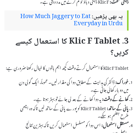
ذہنی صحت:
Klic F ذہنی دباؤ کو کم کرنے میں مدد دیتی ہے۔
یہ بھی پڑھیں:
How Much Jaggery to Eat
Everyday in Urdu
3. Klic F Tablet کا استعمال کیسے
کریں؟
Klic F Tablet کا استعمال کرتے وقت کچھ اہم باتوں کا خیال رکھنا ضروری ہے:
خوراک:
ڈاکٹر کی ہدایت کے مطابق دوا کی مقدار لیں۔ عموماً، ایک گولی دن
میں دو بار کھائی جاتی ہے۔
کھانے کے وقت:
یہ دوا کھانے کے بعد لی جائے تو بہتر ہوتا ہے۔
پانی کے ساتھ:
Klic F Tablet کو پورے پانی کے ساتھ لیں تاکہ وہ اچھی
طرح ہضم ہو سکے۔
مستقل استعمال:
اس دوا کو مسلسل استعمال کریں تاکہ بہترین نتائج
حاصل ہوں۔