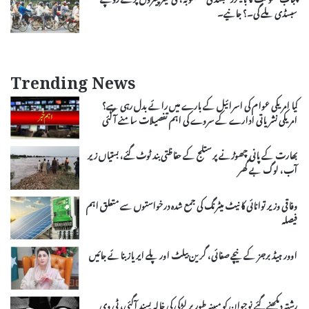
سبسڈی ملے گی۔؟ جانیے۔
Trending News
کیا امریکی عوام کی اسرائیل کے بارے میں رائے بدل رہی ہے؟
امریکی نشریاتی ادارے کے سروے کی اہم تفصیلات سامنے آ گئی
بھارت کے پانی چھوڑنے پر ستلج کے حفاظتی بند ٹوٹ گئے، بستیاں زیر
آب، لوگ بے گھر
وفاقی وزیر توانائی کا نیٹ میٹرنگ کی جمع شدہ درخواستوں سے متعلق اہم
فیصلہ
اوور ہیڈ برجز کے نیچے صفائی، گرین بیلٹ اور پلے ایریاز بنائے جائیں
رشتہ دیکھنے گئے نوجوان کو مبینہ طورپر لڑکی کی خالہ پسند آگئی، ٹی وی