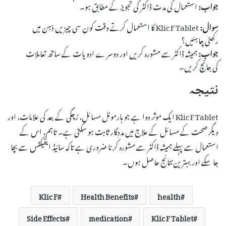
جواب:
استعمال کی مدت ڈاکٹر کی تجویز کے مطابق ہو۔
سوال:
Klic F Tablet کا استعمال کرتے وقت کون سی چیزیں ذہن میں
رکھنی چاہئیں؟
جواب:
ہمیشہ ڈاکٹر سے مشورہ کریں اور دوسرے ادویات کے ساتھ تعاملات
کی جانچ کریں۔
نتیجہ
Klic F Tablet ایک موثر دوا ہے جو ہارمونل مسائل، زچگی کے بعد کی علامات، اور
دیگر صحت کے مسائل کے علاج میں مددگار ثابت ہو سکتی ہے۔ تاہم، اس کے
استعمال سے پہلے ہمیشہ ڈاکٹر سے مشورہ کرنا ضروری ہے تاکہ سائیڈ ایفیکٹس سے بچا
جا سکے اور بہترین نتائج حاصل ہوں۔
Klic F
Health Benefits
health
Side Effects
medication
Klic F Tablet