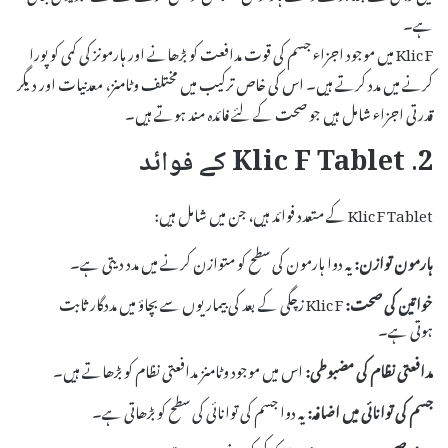
ہے۔
Klic F میں موجود اجزاء جسم کی قوت مدافعت کو بڑھانے اور ہارمونز کی کمی کو پورا
کرنے میں مدد کرتے ہیں۔ اس کی خاص ترکیب میں مختلف وٹامنز، معدنیات اور دیگر
قدرتی اجزاء شامل ہیں جو صحت کے لئے فائدہ مند ہوتے ہیں۔
2. Klic F Tablet کے فوائد
Klic F Tablet کے متعدد فوائد ہیں، جن میں شامل ہیں:
ہارمون توازن:
یہ دوا ہارمون کی سطح کو متوازن کرنے میں مدد دیتی ہے۔
خواتین کی صحت:
Klic F زچگی کے بعد کی بیماریوں سے بچاؤ میں مددگار ثابت
ہوتی ہے۔
مدافعتی نظام کی مضبوطی:
اس میں موجود وٹامنز مدافعتی نظام کو بڑھاتے ہیں۔
جسم کی توانائی میں اضافہ:
یہ دوا جسم کی توانائی کی سطح کو بڑھاتی ہے۔