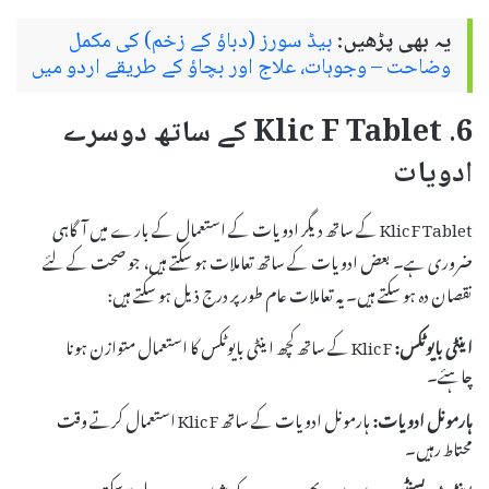
یہ بھی پڑھیں:
بیڈ سورز (دباؤ کے زخم) کی مکمل
وضاحت – وجوہات، علاج اور بچاؤ کے طریقے اردو میں
6. Klic F Tablet کے ساتھ دوسرے
ادویات
Klic F Tablet کے ساتھ دیگر ادویات کے استعمال کے بارے میں آگاہی
ضروری ہے۔ بعض ادویات کے ساتھ تعاملات ہو سکتے ہیں، جو صحت کے لئے
نقصان دہ ہو سکتے ہیں۔ یہ تعاملات عام طور پر درج ذیل ہو سکتے ہیں:
اینٹی بایوٹکس:
Klic F کے ساتھ کچھ اینٹی بایوٹکس کا استعمال متوازن ہونا
چاہئے۔
ہارمونل ادویات:
ہارمونل ادویات کے ساتھ Klic F استعمال کرتے وقت
محتاط رہیں۔