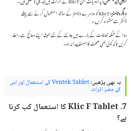
اینٹی ڈپریسنٹس:
یہ ادویات بھی Klic F کے اثرات میں تبدیلی لا سکتی ہیں۔
دیگر وٹامنز:
Klic F کو دوسرے وٹامنز کے ساتھ استعمال کرنے سے پہلے
ڈاکٹر سے مشورہ کریں۔
دوا کے ممکنہ تعاملات کے بارے میں جاننے کے لئے ہمیشہ اپنے معالج سے رابطہ
کریں تاکہ کوئی بھی صحت کا مسئلہ پیدا نہ ہو۔
یہ بھی پڑھیں:
Ventek Tablet کے استعمال اور اس
کے مضر اثرات
7. Klic F Tablet کا استعمال کب کرنا
ہے؟