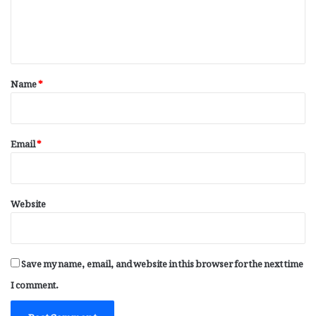
e
n
t
*
Name
*
Email
*
Website
Save my name, email, and website in this browser for the next time
I comment.