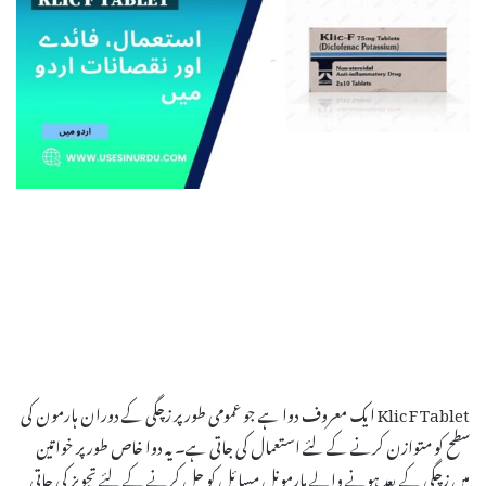
Klic F Tablet ایک معروف دوا ہے جو عمومی طور پر زچگی کے دوران ہارمون کی
سطح کو متوازن کرنے کے لئے استعمال کی جاتی ہے۔ یہ دوا خاص طور پر خواتین
میں زچگی کے بعد ہونے والے ہارمونل مسائل کو حل کرنے کے لئے تجویز کی جاتی