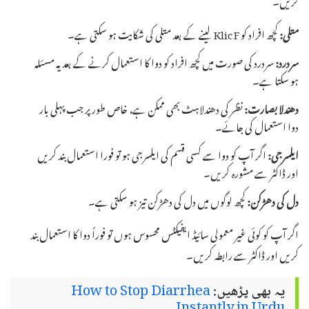
متلی:
کچھ افراد کو Klic F لینے کے بعد متلی کی شکایت ہو سکتی ہے۔
سردرد:
سردرد کی صورت میں کچھ افراد کو دوا کا استعمال کرنے کے بعد یہ مسئلہ
ہو سکتا ہے۔
دھندلا بصارت:
نظر کی دھندلاہٹ بھی ممکن ہے، خاص طور پر جب پہلی بار
دوا استعمال کی جائے۔
ایلسرجی:
اگر آپ کو دوا سے کسی قسم کی ایلسرجی ہو تو فورا استعمال بند کریں
اور ڈاکٹر سے مشورہ کریں۔
دل کی دھڑکن:
کچھ لوگوں میں دل کی دھڑکن تیز ہو سکتی ہے۔
اگر آپ کو کوئی غیر معمولی سائیڈ ایفیکٹس محسوس ہوں تو فوراً دوا کا استعمال بند
کریں اور ڈاکٹر سے رابطہ کریں۔
یہ بھی پڑھیں:
How to Stop Diarrhea
Instantly in Urdu