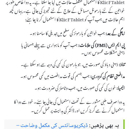
Klic F Tablet کا استعمال مختلف حالات میں کیا جا سکتا ہے۔ یہ دوا خاص طور پر
خواتین کے لئے ہارمونل مسائل کے علاج کے لئے تجویز کی جاتی ہے۔ یہاں کچھ
اہم حالات ہیں جب آپ کو Klic F Tablet کا استعمال کرنا چاہئے:
زچگی کے بعد:
جب خواتین کو ہارمونز کی سطح میں تبدیلی کا سامنا ہو۔
پی ایم ایس (PMS) کی علامات:
جب آپ کو ماہواری سے پہلے جسمانی یا
ذہنی مشکلات محسوس ہوں۔
تناؤ:
ذہنی دباؤ کی صورت میں، جو ہارمون کی کمی کی وجہ سے ہو سکتا ہے۔
مدافعتی نظام کی کمزوری:
جب جسم کی قوت مدافعت میں کمی محسوس ہو۔
انیمیا:
خون کی کمی کی صورت میں، جب وٹامنز کی ضرورت ہو۔
یہ دوا صرف طبی مشورے کے تحت استعمال کی جانی چاہئے۔ خود سے دوا کا
استعمال کرنے سے گریز کریں اور ڈاکٹر کی ہدایت پر عمل کریں۔
یہ بھی پڑھیں:
ڈیکریوسائٹس کی مکمل وضاحت –