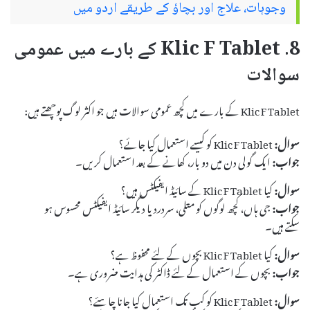
وجوہات، علاج اور بچاؤ کے طریقے اردو میں
8. Klic F Tablet کے بارے میں عمومی
سوالات
Klic F Tablet کے بارے میں کچھ عمومی سوالات ہیں جو اکثر لوگ پوچھتے ہیں:
سوال:
Klic F Tablet کو کیسے استعمال کیا جائے؟
جواب:
ایک گولی دن میں دو بار، کھانے کے بعد استعمال کریں۔
سوال:
کیا Klic F Tablet کے سائیڈ ایفیکٹس ہیں؟
جواب:
جی ہاں، کچھ لوگوں کو متلی، سردرد یا دیگر سائیڈ ایفیکٹس محسوس ہو
سکتے ہیں۔
سوال:
کیا Klic F Tablet بچوں کے لئے محفوظ ہے؟
جواب:
بچوں کے استعمال کے لئے ڈاکٹر کی ہدایت ضروری ہے۔
سوال:
Klic F Tablet کو کب تک استعمال کیا جانا چاہئے؟