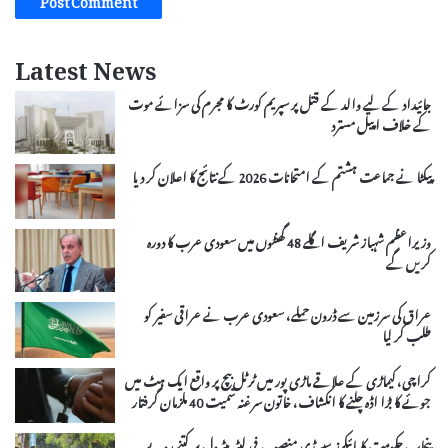
Latest News
جائیداد کے لیے والد کے قتل پر سپریم کورٹ کا مجرم کی سزائے موت
کے خلاف اپیل مسترد
پیکٹا نے جماعت ہشتم کے امتحانات 2026 کے نتائج کا اعلان کر دیا
وزیراعظم شہباز شریف اگلے 48 گھنٹوں میں سعودی عرب کا دورہ
کریں گے
عراق کی سرزمین سے ڈرون حملے، سعودی عرب نے عراقی سفیر کو
طلب کر لیا
کراچی، کیماڑی کے علاقے ماڑی پور میں ٹرٹل بیچ پر واقع ایک ہٹ میں
جوئے کا بڑا اڈہ چلنے کا انکشاف، خاتون سرغنہ سمیت 40 ملزمان گرفتار
پنجاب حکومت کا بائیکرز سبسڈی منصوبہ، فی لیٹر پیٹرول پر کتنے روپے