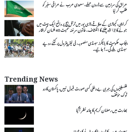
عراق کی سرزمین سے ڈرون حملے، سعودی عرب نے عراقی سفیر کو
طلب کر لیا
کراچی، کیماڑی کے علاقے ماڑی پور میں ٹرٹل بیچ پر واقع ایک ہٹ میں
جوئے کا بڑا اڈہ چلنے کا انکشاف، خاتون سرغنہ سمیت 40 ملزمان گرفتار
پنجاب حکومت کا بائیکرز سبسڈی منصوبہ، فی لیٹر پیٹرول پر کتنے روپے
سبسڈی ملے گی۔؟ جانیے۔
Trending News
فلسطینیوں کی جبری بے دخلی کسی صورت قبول نہیں، پاکستان کا دو
ٹوک مؤقف
بھارت میں رمضان کریم کا چاند نظر آ گیا
سعودی عرب کا ڈرون ناکارہ بنانے کا دعویٰ