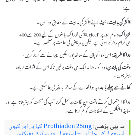
ہے:
ڈاکٹر کی ہدایت:
ہمیشہ اپنے ڈاکٹر کی ہدایت کے مطابق دوا لیں۔
خوراک:
عام طور پر، Vericef کی خوراک بالغوں کے لیے 200 سے 400
ملی گرام روزانہ ہوتی ہے، لیکن یہ مریض کی حالت پر منحصر ہے۔
دوا کا طریقہ:
اس دوا کو پانی کے ساتھ پورا نگلیں، چبانے سے گریز کریں۔
وقت کی پابندی:
دوا کو روزانہ ایک ہی وقت پر لیں تاکہ اس کے اثرات زیادہ
بہتر ہوں۔
کھانے سے پہلے یا بعد:
یہ دوا کھانے کے ساتھ یا بغیر لی جا سکتی ہے۔
دوا کا استعمال کرتے وقت ان نکات پر عمل کرنا آپ کی صحت کو بہتر بناتا ہے اور
سائیڈ ایفیکٹس کے امکانات کو کم کرتا ہے۔
یہ بھی پڑھیں:
Prothiaden 25mg کیا ہے اور کیوں
استعمال کیا جاتا ہے – استعمال اور سائیڈ ایفیکٹس