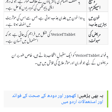
وسیع
یہ مختلف اقسام کی باکتریاؤں کے خلاف مؤثر ہے، جو کہ دیگر
اسپیکٹرم:
اینٹی بایوٹکس کی کمزوریوں کا حل ہے۔
خون میں
یہ دوا خون میں جلدی جذب ہوتی ہے، جس سے اس کی مؤثریت
بہترین جذب:
میں اضافہ ہوتا ہے۔
مریض کی
Vericef Tablet کی شکل میں فراہم کی جاتی ہے، جو کہ
سہولت:
استعمال میں آسان ہے۔
یہ فوائد Vericef Tablet کو ایک مقبول انتخاب بناتے ہیں، خاص طور پر ان
مریضوں کے لیے جو فوری اور مؤثر علاج کی تلاش میں ہیں۔
یہ بھی پڑھیں:
کھجور اور دودھ کے صحت کے فوائد
اور استعمالات اردو میں