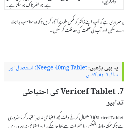
وارفرین:
ہے، جو خطرناک ہو سکتا ہے۔
یہ ضروری ہے کہ آپ اپنے ڈاکٹر کو مکمل طور پر آگاہ کریں تاکہ وہ مناسب ہدایت
دے سکیں اور آپ کی صحت کی حفاظت کر سکیں۔
یہ بھی پڑھیں:
Neege 40mg Tablet: استعمال اور
سائیڈ ایفیکٹس
7. Vericef Tablet کی احتیاطی
تدابیر
Vericef Tablet کا استعمال کرتے وقت کچھ احتیاطی تدابیر اختیار کرنا ضروری
ہے تاکہ ممکنہ سائیڈ ایفیکٹس یا خطرات سے بچا جا سکے۔ ان احتیاطی تدابیروں میں