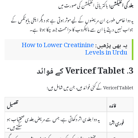
جلد کی انفیکشن:
باکتریائی انفیکشن کی صورت میں
یہ دوا خاص طور پر ان مریضوں کے لیے موثر ہوتی ہے جو دیگر اینٹی بایوٹکس کے
جواب نہیں دیتے یا ان سے مائیکروب کا مزاحمت بڑھ چکا ہوتا ہے۔
یہ بھی پڑھیں:
How to Lower Creatinine
Levels in Urdu
3. Vericef Tablet کے فوائد
Vericef Tablet کے کئی فوائد ہیں، جن میں شامل ہیں:
فائدہ
تفصیل
یہ دوا جلدی اثر دکھاتی ہے، جس سے مریض جلدی صحتیاب ہو
فوری اثر:
سکتے ہیں۔