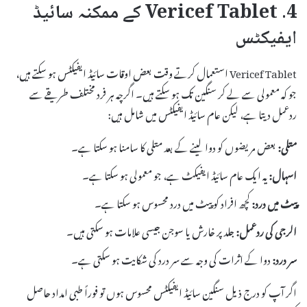
4. Vericef Tablet کے ممکنہ سائیڈ
ایفیکٹس
Vericef Tablet استعمال کرتے وقت بعض اوقات سائیڈ ایفیکٹس ہو سکتے ہیں،
جو کہ معمولی سے لے کر سنگین تک ہو سکتے ہیں۔ اگرچہ ہر فرد مختلف طریقے سے
ردعمل دیتا ہے، لیکن عام سائیڈ ایفیکٹس میں شامل ہیں:
متلی:
بعض مریضوں کو دوا لینے کے بعد متلی کا سامنا ہو سکتا ہے۔
اسہال:
یہ ایک عام سائیڈ ایفیکٹ ہے، جو معمولی ہو سکتا ہے۔
پیٹ میں درد:
کچھ افراد کو پیٹ میں درد محسوس ہو سکتا ہے۔
الرجی کی ردعمل:
جلد پر خارش یا سوجن جیسی علامات ہو سکتی ہیں۔
سر درد:
دوا کے اثرات کی وجہ سے سر درد کی شکایت ہو سکتی ہے۔
اگر آپ کو درج ذیل سنگین سائیڈ ایفیکٹس محسوس ہوں تو فوراً طبی امداد حاصل