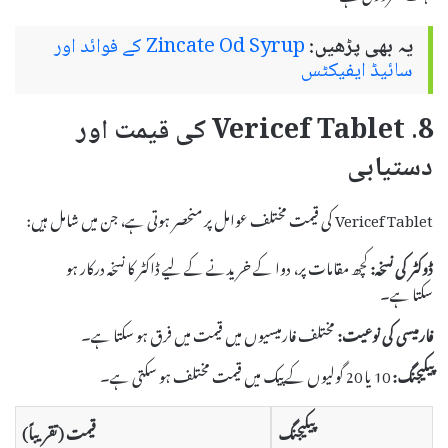
یہ بھی پڑھیں:
Zincate Od Syrup کے فوائد اور
سائیڈ ایفیکٹس
8. Vericef Tablet کی قیمت اور
دستیابی
Vericef Tablet کی قیمت مختلف عوامل پر منحصر ہوتی ہے، جن میں شامل ہیں:
ڈوکٹر کی نسخہ:
کچھ مقامات پر، دوا کے خریدنے کے لیے ڈاکٹر کا نسخہ درکار ہو
سکتا ہے۔
فارمیسی کی نوعیت:
مختلف فارمیسیوں میں قیمت میں فرق ہو سکتا ہے۔
پیکیجنگ:
10 یا 20 گولیوں کے پیک میں قیمت مختلف ہو سکتی ہے۔
پیکیجنگ
قیمت (تقریباً)