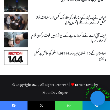
ایران نے نیدرلینڈ کے سفارتکار کو سٹارلنک کٹس اور سیٹلائٹ فونز
سمگل کرتے ہوئے رنگے ہاتھوں پکڑ لیا
ایف آئی اے نے 2 کروڑ روپے کے مالی فراڈ میں ملوث مرکزی ملزم
کو گرفتار کر لیا
بلوچستان کے 10 اضلاع میں دفعہ 144 نافذ، اسلحہ کی نمائش پر مکمل
پابندی
© Copyright 2026, All Rights Reserved |
Uses In Urdu by
MoonDeveloper