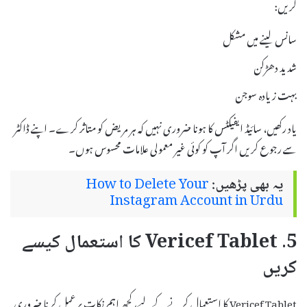
کریں:
سانس لینے میں مشکل
شدید دھڑکن
بہت زیادہ سوجن
یاد رکھیں، سائیڈ ایفیکٹس کا ہونا ضروری نہیں کہ ہر مریض کو متاثر کرے۔ اپنے ڈاکٹر
سے رجوع کریں اگر آپ کو کوئی غیر معمولی علامات محسوس ہوں۔
یہ بھی پڑھیں:
How to Delete Your
Instagram Account in Urdu
5. Vericef Tablet کا استعمال کیسے
کریں
Vericef Tablet کا استعمال کرنے کے لیے، کچھ اہم نکات پر عمل کرنا ضروری