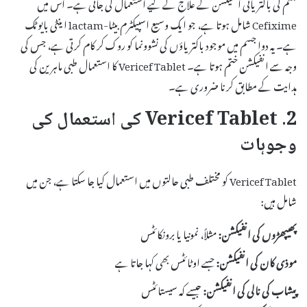
قسم کی باکتریائی انفیکشن کے علاج کے لیے استعمال کی جاتی ہے۔ اس میں
Cefixime شامل ہوتا ہے، جو ایک وسیع اسپیکٹرم بیٹا-lactam اینٹی بایوٹک
ہے۔ یہ دوا جسم میں موجود باکتریاؤں کی نشوونما کو روک کر کام کرتی ہے، جس کی
وجہ سے انفیکشن ختم ہوتا ہے۔ Vericef Tablet کا استعمال طبی ماہرین کی
ہدایت کے مطابق کرنا ضروری ہے۔
2. Vericef Tablet کی استعمال کی
وجوہات
Vericef Tablet کو مختلف طبی حالتوں میں استعمال کیا جا سکتا ہے، جن میں
شامل ہیں:
پھیپھڑوں کی انفیکشن:
مثلاً، نمونیا یا برونکائٹس
موذی کان کی انفیکشن:
جسے اوٹائٹس بھی کہا جاتا ہے
پیشاب کی نالی کی انفیکشن:
جیسے کہ سیستائٹس