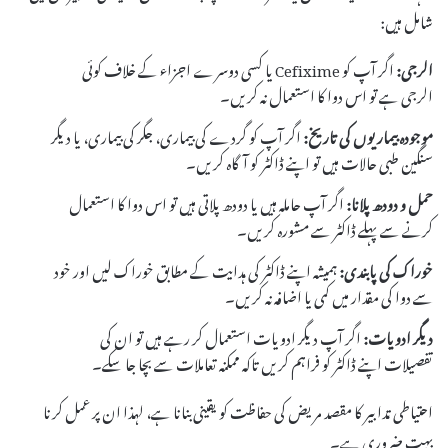
شامل ہیں:
الرجی:
اگر آپ کو Cefixime یا کسی دوسرے اجزاء کے خلاف کوئی
الرجی ہے تو اس دوا کا استعمال نہ کریں۔
موجودہ بیماریوں کی تاریخ:
اگر آپ کو گردے کی بیماری، جگر کی بیماری، یا دیگر
سنگین طبی حالات ہیں تو اپنے ڈاکٹر کو آگاہ کریں۔
حمل و دودھ پلانا:
اگر آپ حاملہ ہیں یا دودھ پلاتی ہیں تو اس دوا کا استعمال
کرنے سے پہلے ڈاکٹر سے مشورہ کریں۔
خوراک کی پابندی:
ہمیشہ اپنے ڈاکٹر کی ہدایت کے مطابق خوراک لیں اور خود
سے دوا کی مقدار میں کمی یا اضافہ نہ کریں۔
دیگر ادویات:
اگر آپ دیگر ادویات استعمال کر رہے ہیں تو ان کی
تفصیلات اپنے ڈاکٹر کو فراہم کریں تاکہ ممکنہ تعاملات سے بچا جا سکے۔
احتیاطی تدابیر کا مقصد مریض کی حفاظت کو یقینی بنانا ہے، لہذا ان پر عمل کرنا
بہت ضروری ہے۔