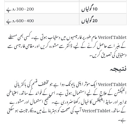
10 گولیاں
200 - 300 روپے
20 گولیاں
400 - 600 روپے
Vericef Tablet عام طور پر فارمیسیوں میں دستیاب ہوتی ہے۔ کسی بھی مسئلے
کے بغیر اسے حاصل کرنے کے لیے، ڈاکٹر سے مشورہ کریں اور مقامی فارمیسی سے
دستیابی کی تصدیق کریں۔
نتیجہ
Vericef Tablet ایک مؤثر اینٹی بایوٹک دوا ہے جو مختلف قسم کی باکتریائی
انفیکشن کے علاج کے لیے استعمال ہوتی ہے۔ اس کے فوائد کے ساتھ، احتیاطی
تدابیر اور سائیڈ ایفیکٹس کا خیال رکھنا ضروری ہے۔ صحیح استعمال اور مشورے
کے ساتھ، Vericef Tablet آپ کی صحت کو بہتر بنانے میں مددگار ثابت ہو سکتی
ہے۔