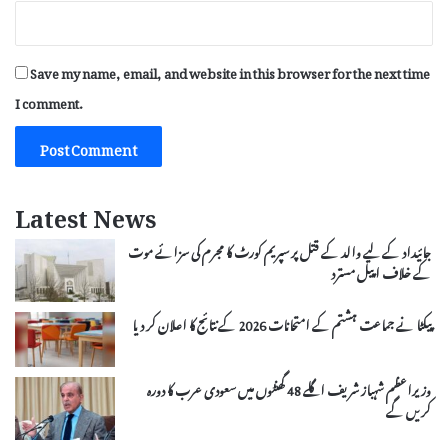
Save my name, email, and website in this browser for the next time
I comment.
Latest News
جائیداد کے لیے والد کے قتل پر سپریم کورٹ کا مجرم کی سزائے موت
کے خلاف اپیل مسترد
پیکٹا نے جماعت ہشتم کے امتحانات 2026 کے نتائج کا اعلان کر دیا
وزیراعظم شہباز شریف اگلے 48 گھنٹوں میں سعودی عرب کا دورہ
کریں گے