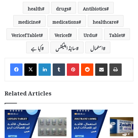
health
drugs
Antibiotics
medicine
medications
healthcare
Vericef Tablet
Vericef
Urdu
Tablet
استعمال
سائیڈ ایفیکٹس
کیا ہے
LinkedIn
Tumblr
Pinterest
Reddit
Share via Email
Print
Related Articles