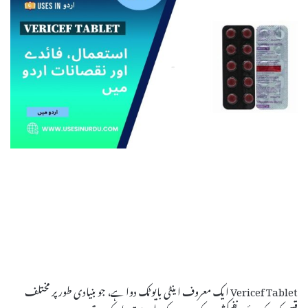
Vericef Tablet ایک معروف اینٹی بایوٹک دوا ہے، جو بنیادی طور پر مختلف