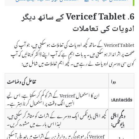
6. Vericef Tablet کے ساتھ دیگر
ادویات کی تعاملات
Vericef Tablet کے ساتھ کچھ ادویات کی تعاملات ہو سکتی ہیں، جو آپ کی
صحت پر اثر انداز ہو سکتی ہیں۔ یہ بات اہم ہے کہ آپ اپنے ڈاکٹر کو بتائیں کہ آپ
کون سی دوسری ادویات لے رہے ہیں۔ کچھ اہم تعاملات میں شامل ہیں:
دوا
تفاعل کی وضاحت
ان کا استعمال Vericef کے اثر کو کم کر سکتا ہے، اس لیے
Antacids:
انہیں الگ وقت پر استعمال کرنا بہتر ہے۔
دیگر اینٹی
کچھ اینٹی بایوٹکس ایک دوسرے کے اثرات کو متاثر کر سکتی ہیں،
بایوٹکس:
لہذا اس بارے میں مشورہ کریں۔
Vericef کی موجودگی میں وارفرین کے اثرات میں تبدیلی آ سکتی