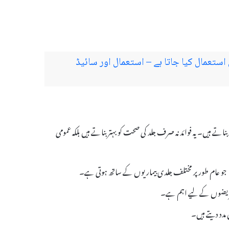
ہے اور کیوں استعمال کیا جاتا ہے – استعمال اور سائیڈ
ں مؤثر بناتے ہیں۔ یہ فوائد نہ صرف جلد کی صحت کو بہتر بناتے ہیں بلکہ عمومی