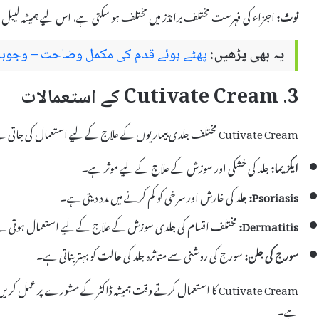
نوٹ:
اجزاء کی فہرست مختلف برانڈز میں مختلف ہو سکتی ہے، اس لیے ہمیشہ لیب
یہ بھی پڑھیں:
پھٹے ہوئے قدم کی مکمل وضاحت – وجوہات
3. Cutivate Cream کے استعمالات
Cutivate Cream مختلف جلدی بیماریوں کے علاج کے لیے استعمال کی جاتی ہے۔ اس کے کچھ عام استعمالات میں شامل ہیں:
ایکزیما:
جلد کی خشکی اور سوزش کے علاج کے لیے موثر ہے۔
Psoriasis:
جلد کی خارش اور سرخی کو کم کرنے میں مدد دیتی ہے۔
Dermatitis:
مختلف اقسام کی جلدی سوزش کے علاج کے لیے استعمال ہوتی 
سورج کی جلن:
سورج کی روشنی سے متاثرہ جلد کی حالت کو بہتر بناتی ہے۔
Cutivate Cream کا استعمال کرتے وقت ہمیشہ ڈاکٹر کے مشورے پر عمل کر
ہے۔