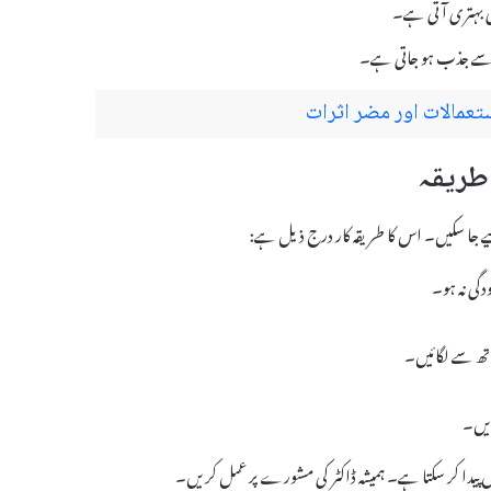
ی بہتری آتی ہے۔
گی نہ ہو۔
ریں۔