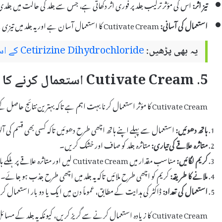
تیز اثر:
اس کی مؤثر ترکیب جلد پر فوری اثر دکھاتی ہے، جس سے جلد کی حالت میں جلد
استعمال کی آسانی:
Cutivate Cream کا استعمال آسان ہے اور یہ جلد میں تیزی سے جذب ہو جاتی ہے۔
یہ بھی پڑھیں:
Cetirizine Dihydrochloride کے استعمالات اور مضر اثرات
5. Cutivate Cream استعمال کرنے کا طریقہ
Cutivate Cream کا مؤثر استعمال کرنا بہت اہم ہے تاکہ بہترین نتائج حاصل کیے جا سکیں۔ اس کا طریقہ کار درج ذیل ہے:
ہاتھ دھوئیں:
استعمال سے پہلے اپنے ہاتھ اچھی طرح دھوئیں تاکہ کسی بھی قسم کی آلود
متاثرہ علاقے کی تیاری:
متاثرہ جلد کو صاف اور خشک کریں۔
کریم لگائیں:
مناسب مقدار میں Cutivate Cream لیں اور متاثرہ علاقے پر ہلکے ہاتھ سے لگائیں۔
ملانے کا طریقہ:
کریم کو اچھی طرح ملائیں تاکہ یہ جلد میں اچھی طرح جذب ہو جائے۔
استعمال کی تعداد:
ڈاکٹر کی ہدایت کے مطابق، عموماً دن میں ایک یا دو بار استعمال ک
Cutivate Cream کا زیادہ استعمال کرنے سے گریز کریں، کیونکہ یہ جلد کے مسائل پیدا کر سکتا ہے۔ ہمیشہ ڈاکٹر کی مشورے پر عمل کریں۔