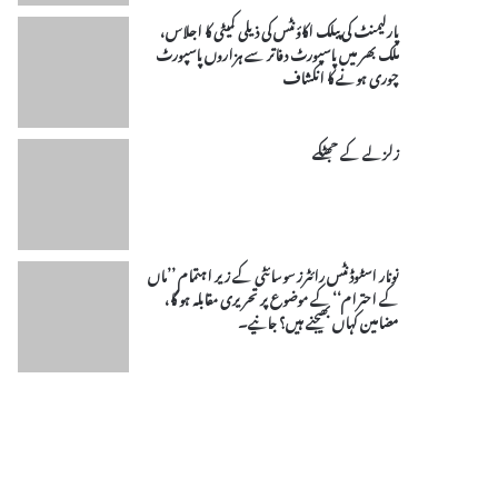
پارلیمنٹ کی پبلک اکاؤنٹس کی ذیلی کمیٹی کا اجلاس،
ملک بھر میں پاسپورٹ دفاتر سے ہزاروں پاسپورٹ
چوری ہونے کا انکشاف
زلزلے کے جھٹکے
نونار اسٹوڈنٹس رائٹرز سوسائٹی کے زیر اہتمام ’’ماں
کے احترام‘‘ کے موضوع پر تحریری مقابلہ ہو گا،
مضامین کہاں بھیجنے ہیں؟ جانیے۔