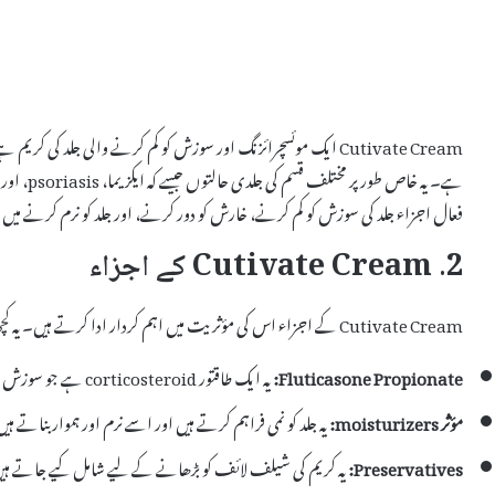
Cutivate Cream ایک موئسچرائزنگ اور سوزش کو کم کرنے والی جلد کی 
فعال اجزاء جلد کی سوزش کو کم کرنے، خارش کو دور کرنے، اور جلد کو نرم کرنے میں م
2. Cutivate Cream کے اجزاء
Cutivate Cream کے اجزاء اس کی مؤثریت میں اہم کردار ادا کرتے ہیں۔ یہ کچھ بنیادی اجزاء پر مشتمل ہوتی ہے:
Fluticasone Propionate:
یہ ایک طاقتور corticosteroid ہے جو سوزش اور خارش کو کم کرنے میں مدد کرتا ہے۔
مؤثر moisturizers:
یہ جلد کو نمی فراہم کرتے ہیں اور اسے نرم اور ہموار بناتے ہی
Preservatives:
یہ کریم کی شیلف لائف کو بڑھانے کے لیے شامل کیے جاتے ہ