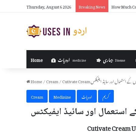
Thursday, August 6 2026
How Much Can
Breaking News
بیماری
ادویات
Home
medicine
Disease
یا ہے اور اس کے استعمال اور سائیڈ ایفیکٹس
/
Cream
/
Home
کریم
ادویات
Medinine
Cream
Cutivate Cream U