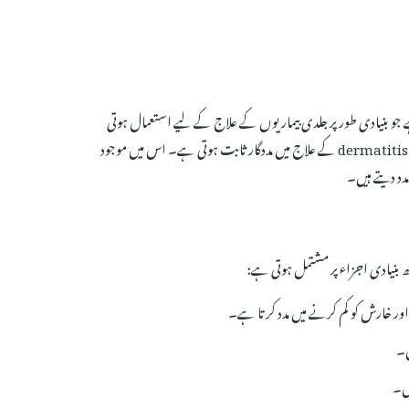
کریم ہے جو بنیادی طور پر جلدی بیماریوں کے علاج کے لیے استعمال ہوتی
ہے۔ یہ خاص طور پر مختلف قسم کی جلدی حالتوں جیسے کہ ایکزیما، psoriasis، اور dermatitis کے علاج میں مددگار ثابت ہوتی ہے۔ اس میں موجود
دد دیتے ہیں۔
ں۔
یں۔