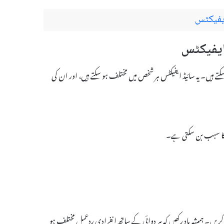
کچھ ممکنہ سائیڈ ایفیکٹس ہو سکتے ہیں۔ یہ سائیڈ ایفیکٹس ہر شخص میں مختلف ہو سکتے ہیں، اور ان کی
 کا سبب بن سکتی ہے۔
 کریں۔ ہمیشہ یاد رکھیں کہ ہر دوائی کے ساتھ انفرادی ردعمل مختلف ہو