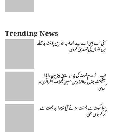
Trending News
آئی اے ای اے نے خنداب جوہری پلانٹ پر حملے
میں نقصان کی تصدیق کر دی
نیب نے عدم ثبوت کی بنیاد پر سابق چیئرمین واپڈا
لیفٹیننٹ جنرل ریٹائرڈ مزمل حسین کیخلاف انکوائری بند
کردی
سیالکوٹ سے بسنت منانے آیا نوجوان چھت سے
گر کر جاں بحق