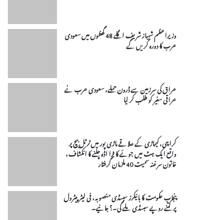
وزیراعظم شہباز شریف اگلے 48 گھنٹوں میں سعودی
عرب کا دورہ کریں گے
عراق کی سرزمین سے ڈرون حملے، سعودی عرب نے
عراقی سفیر کو طلب کر لیا
کراچی، کیماڑی کے علاقے ماڑی پور میں ٹرٹل بیچ پر
واقع ایک ہٹ میں جوئے کا بڑا اڈہ چلنے کا انکشاف،
خاتون سرغنہ سمیت 40 ملزمان گرفتار
پنجاب حکومت کا بائیکرز سبسڈی منصوبہ، فی لیٹر پیٹرول
پر کتنے روپے سبسڈی ملے گی۔؟ جانیے۔