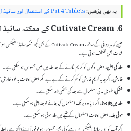
یہ بھی پڑھیں:
Pat 4 Tablets کے استعمال اور سائیڈ ایفیکٹس
6. Cutivate Cream کے ممکنہ سائیڈ ایفیکٹس
جیسے کہ ہر دوائی کے ساتھ، Cutivate Cream کے بھی 
شدت بھی مختلف ہوتی ہے۔
جلد کی جلن:
بعض لوگوں کو کریم لگانے کے بعد جلد میں جلن محسوس ہو سکتی ہے۔
خارش:
اگرچہ یہ کریم خارش کو کم کرنے کے لیے ہے، مگر بعض اوقات یہ خود خارش
خشکی:
طویل مدتی استعمال سے جلد کی خشکی بڑھ سکتی ہے۔
جلد میں پتلا ہونا:
اگر زیادہ دیر تک استعمال کیا جائے تو جلد پتلی ہو سکتی ہے۔
موٹی جلد:
بعض اوقات استعمال کے نتیجے میں جلد موٹی ہو سکتی ہے۔
اگر آپ کو ان سائیڈ ایفیکٹس میں سے کوئی بھی محسوس ہو تو فوراً اپنے ڈاکٹر سے رابطہ