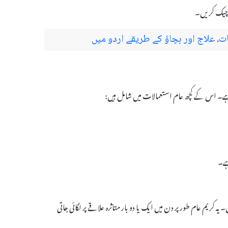
ل چیک کریں۔
، علاج اور بچاؤ کے طریقے اردو میں
ہے۔
یں۔ یہ کریم عام طور پر دن میں ایک یا دو بار متاثرہ علاقے پر لگائی جاتی