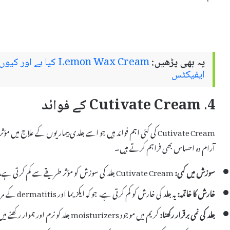
یہ بھی پڑھیں:
Lemon Wax Cream کیا 
ایفیکٹس
4. Cutivate Cream کے فوائد
Cutivate Cream کی کئی اہم فوائد ہیں جو اسے جلدی بیماریوں کے علاج می
آرام دہ احساس بھی فراہم کرتے ہیں۔
سوزش میں کمی:
Cutivate Cream جلد کی سوزش کو مؤثر طریقے سے کم کرتی ہے، جو عام طور پر مختلف جلدی بیماریوں کے ساتھ ہوتی ہے۔
خارش کا خاتمہ:
یہ جلد کی خارش کو کم کرتی ہے، جو کہ ایکزیما اور dermatitis کے مریضوں کے لیے اہم ہے۔
جلد کی نمی برقرار رکھنا:
کریم میں موجود moisturizers جلد کو نرم اور ہموار رکھنے میں مدد دیتے ہیں۔