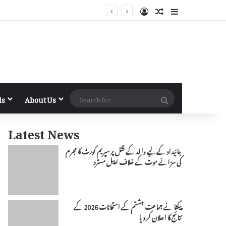
Log In
Random Article
Sidebar
Search
ls
About Us
for
Latest News
جائیداد کے لیے والد کے قتل پر سپریم کورٹ کا مجرم
کی سزائے موت کے خلاف اپیل مسترد
پیکٹا نے جماعت ہشتم کے امتحانات 2026 کے
نتائج کا اعلان کر دیا