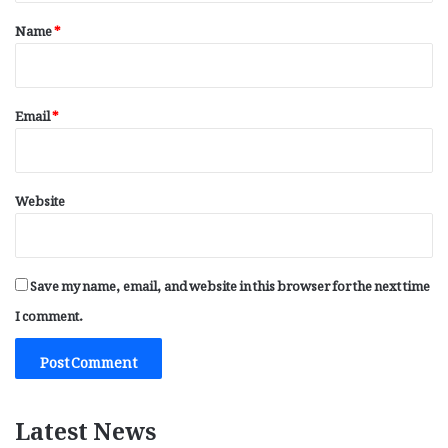
*
Name
*
Email
*
Website
Save my name, email, and website in this browser for the next time
I comment.
Latest News