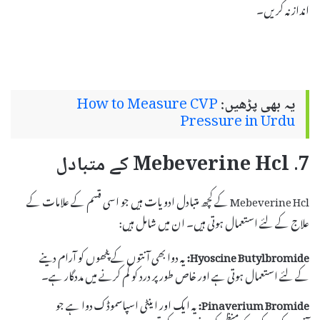
انداز نہ کریں۔
یہ بھی پڑھیں:
How to Measure CVP
Pressure in Urdu
7. Mebeverine Hcl کے متبادل
Mebeverine Hcl کے کچھ متبادل ادویات ہیں جو اسی قسم کے علامات کے
علاج کے لئے استعمال ہوتی ہیں۔ ان میں شامل ہیں:
Hyoscine Butylbromide:
یہ دوا بھی آنتوں کے پٹھوں کو آرام دینے
کے لئے استعمال ہوتی ہے اور خاص طور پر درد کو کم کرنے میں مددگار ہے۔
Pinaverium Bromide:
یہ ایک اور اینٹی اسپاسموڈک دوا ہے جو