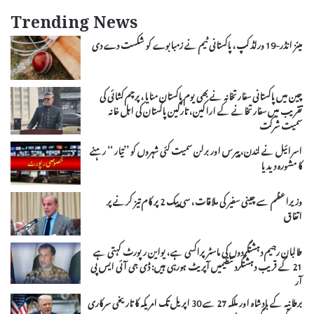
Trending News
مینز انڈر-19 ورلڈ کپ، پاکستانی ٹیم نے زمبابوے کو شکست دے دی
چین میں پاکستانی سفارتخانہ نے بھی یوم پاکستان منایا، پرچم کشائی کی
تقریب میں سفارتخانے کے اراکین، تارکین پاکستان کی اہل خانہ
سمیت شرکت
اسرائیل نے لندن، پیرس اور برلن سمیت کئی شہروں کو ’’تیار ‘‘ رہنے
کا مشورہ دیدیا
وزیراعظم سے چینی سفیر کی ملاقات، سی پیک 2 پر کام تیز کرنے پر
اتفاق
طالبان رجیم دہشتگردوں کی ماسٹرپراکسی ہے، یواین رپورٹ کہتی ہے
21 کے قریب دہشتگرد تنظیمیں آپریٹ ہورہی ہیں: ڈی جی آئی ایس پی
آر
برطانیہ کے بادشاہ اور ملکہ 27 سے 30 اپریل تک امریکہ کا تاریخی سرکاری