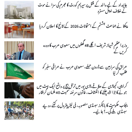
جائیداد کے لیے والد کے قتل پر سپریم کورٹ کا مجرم کی سزائے موت
کے خلاف اپیل مسترد
پیکٹا نے جماعت ہشتم کے امتحانات 2026 کے نتائج کا اعلان کر دیا
وزیراعظم شہباز شریف اگلے 48 گھنٹوں میں سعودی عرب کا دورہ
کریں گے
عراق کی سرزمین سے ڈرون حملے، سعودی عرب نے عراقی سفیر کو
طلب کر لیا
کراچی، کیماڑی کے علاقے ماڑی پور میں ٹرٹل بیچ پر واقع ایک ہٹ میں
جوئے کا بڑا اڈہ چلنے کا انکشاف، خاتون سرغنہ سمیت 40 ملزمان گرفتار
پنجاب حکومت کا بائیکرز سبسڈی منصوبہ، فی لیٹر پیٹرول پر کتنے روپے
سبسڈی ملے گی۔؟ جانیے۔