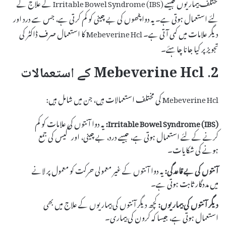
مختلف بیماریوں جیسے Irritable Bowel Syndrome (IBS) کے علاج کے
لئے استعمال ہوتی ہے۔ یہ دوا پٹھوں کی بے چینی کو کم کرتی ہے، جس سے درد اور
دیگر علامات میں کمی آتی ہے۔ Mebeverine Hcl کا استعمال صرف ڈاکٹر کی
تجویز پر کیا جانا چاہئے۔
2. Mebeverine Hcl کے استعمالات
Mebeverine Hcl کی مختلف استعمالات ہیں، جن میں شامل ہیں:
Irritable Bowel Syndrome (IBS):
یہ دوا آنتوں کی علامات کو کم
کرنے کے لئے استعمال ہوتی ہے، جیسے درد، بے چینی، اور گیس کی جمع
ہونے کی شکایات۔
آنتوں کی بے قاعدگی:
یہ دوا آنتوں کے غیر معمولی حرکت کو معمول پر لانے
میں مددگار ثابت ہوتی ہے۔
دیگر آنتوں کی بیماریوں:
کچھ دیگر آنتوں کی بیماریوں کے علاج میں بھی
استعمال ہوتی ہے، جیسا کہ کرون کی بیماری۔