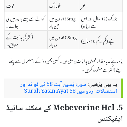
عمر
خوراک
نوٹ
بزرگ (12 سال اور اس
135mg، دن میں
کھانے سے پہلے یا بعد میں لی
سے زیادہ)
تین بار
جائے۔
67.5mg، دن میں
ڈاکٹر کی ہدایت کے
بچے (کم از کم 10 سال)
دو بار
مطابق۔
یاد رہے کہ یہ مقدار عمومی ہدایات پر مبنی ہیں۔ کسی بھی دوا کے استعمال سے پہلے
اپنے ڈاکٹر سے مشورہ کریں۔
یہ بھی پڑھیں:
سورة یٰسین آیت 58 کے فوائد اور
استعمالات اردو میں Surah Yasin Ayat 58
5. Mebeverine Hcl کے ممکنہ سائیڈ
ایفیکٹس