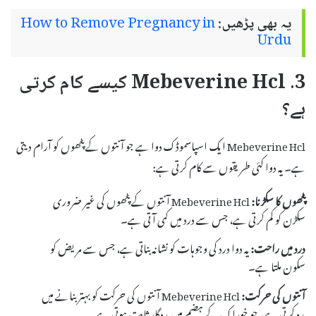
یہ بھی پڑھیں:
How to Remove Pregnancy in
Urdu
3. Mebeverine Hcl کیسے کام کرتی
ہے؟
Mebeverine Hcl ایک اسپاسموڈک دوا ہے جو آنتوں کے پٹھوں کو آرام دیتی
ہے۔ یہ دوا کئی طریقوں سے کام کرتی ہے:
پٹھوں کا سکڑنا:
Mebeverine Hcl آنتوں کے پٹھوں کی غیر ضروری
سکڑن کو کم کرتی ہے، جس سے درد میں کمی آتی ہے۔
درد میں راحت:
یہ دوا درد کی وجوہات کو نشانہ بناتی ہے، جس سے مریض کو
سکون ملتا ہے۔
آنتوں کی حرکت:
Mebeverine Hcl آنتوں کی حرکت کو بہتر بنانے میں
مدد کرتی ہے، جو خوراک کے ہضم میں مددگار ثابت ہوتی ہے۔