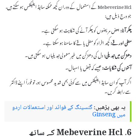
Mebeverine Hcl کے استعمال کے دوران کچھ ممکنہ سائیڈ ایفیکٹس ہو سکتے ہیں،
جو درج ذیل ہیں:
چکر آنا:
بعض مریضوں کو چکر آنے کی شکایت ہو سکتی ہے۔
متلی اور قے:
کچھ افراد کو متلی یا قے کا سامنا ہو سکتا ہے۔
دھڑکن میں تبدیلی:
دل کی دھڑکن میں غیر معمولی تبدیلیاں ہو سکتی ہیں۔
آنتوں کی شکایات:
جیسے کہ قبض یا اسہال۔
اگر آپ کو ان سائیڈ ایفیکٹس میں سے کوئی بھی شدید محسوس ہو، تو فوراً اپنے ڈاکٹر
سے رابطہ کریں۔
یہ بھی پڑھیں:
گنسینگ کے فوائد اور استعمالات اردو
میں Ginseng
6. Mebeverine Hcl کے ساتھ