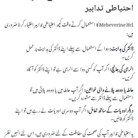
احتیاطی تدابیر
Mebeverine Hcl کا استعمال کرتے وقت کچھ احتیاطی تدابیر اختیار کرنا ضروری
ہیں:
ڈاکٹر کی ہدایت:
دوا کے استعمال سے پہلے اپنے ڈاکٹر کی ہدایت پر عمل
کریں۔
الرجی کی جانچ:
اگر آپ کو کسی دوا سے الرجی ہے تو اپنے ڈاکٹر کو آگاہ
کریں۔
حاملہ یا دودھ پلانے والی خواتین:
اگر آپ حاملہ ہیں یا دودھ پلاتی ہیں تو
استعمال سے پہلے ڈاکٹر سے مشورہ کریں۔
دیگر ادویات کے ساتھ تعامل:
اگر آپ دوسری ادویات لے رہے ہیں تو اپنے
ڈاکٹر کو بتائیں۔
یہ احتیاطی تدابیر آپ کی صحت کی حفاظت کے لئے ضروری ہیں، اس لئے انہیں نظر