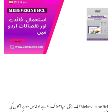
Mebeverine Hcl ایک اینٹی اسپاسموڈک دوا ہے جو خاص طور پر آنتوں کی