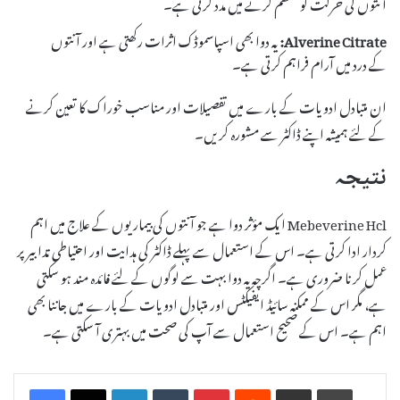
آنتوں کی حرکت کو منظم کرنے میں مدد کرتی ہے۔
Alverine Citrate:
یہ دوا بھی اسپاسموڈک اثرات رکھتی ہے اور آنتوں
کے درد میں آرام فراہم کرتی ہے۔
ان متبادل ادویات کے بارے میں تفصیلات اور مناسب خوراک کا تعین کرنے
کے لئے ہمیشہ اپنے ڈاکٹر سے مشورہ کریں۔
نتیجہ
Mebeverine Hcl ایک مؤثر دوا ہے جو آنتوں کی بیماریوں کے علاج میں اہم
کردار ادا کرتی ہے۔ اس کے استعمال سے پہلے ڈاکٹر کی ہدایت اور احتیاطی تدابیر پر
عمل کرنا ضروری ہے۔ اگرچہ یہ دوا بہت سے لوگوں کے لئے فائدہ مند ہو سکتی
ہے، مگر اس کے ممکنہ سائیڈ ایفیکٹس اور متبادل ادویات کے بارے میں جاننا بھی
اہم ہے۔ اس کے صحیح استعمال سے آپ کی صحت میں بہتری آ سکتی ہے۔
LinkedIn
Tumblr
Pinterest
Reddit
Share via Email
Print