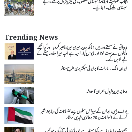
پنجاب حکومت کا بائیکرز سبسڈی منصوبہ، فی لیٹر پیٹرول پر کتنے روپے
سبسڈی ملے گی۔؟ جانیے۔
Trending News
دیہاتی نے سستے دور میں 1 لاکھ روپیہ میری میز پر ڈھیر کر دیا اور کہا مجھے
وکیلوں نے بہت لوٹا اور مایوس کیا، امید ہے آپ میرا مقدمہ جیتنے کے
لیے لڑیں گے۔
ایران جنگ، امارات کا پراپرٹی سیکٹر بری طرح متاثر
برطانیہ میں پیٹرول بحران کا خدشہ
یو اے ای: ایران کے میزائل حملوں سے نقصانات کی ویڈیوز شئیر
کرنے کے الزامات پر 70 برطانوی شہری گرفتار
جھوٹ بولا جا رہا ہے، کیا مسئلہ ہے جو بانیٔ پی ٹی آئی کی رپورٹس