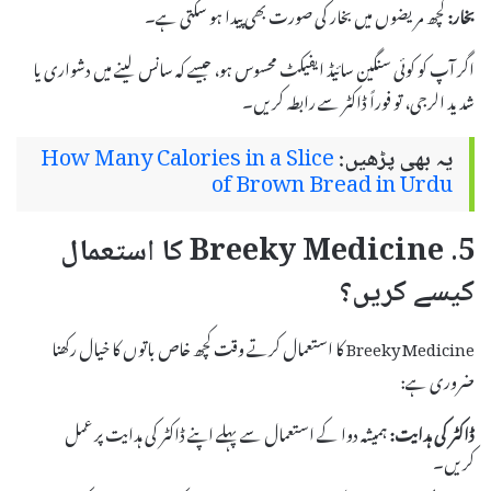
بخار:
کچھ مریضوں میں بخار کی صورت بھی پیدا ہو سکتی ہے۔
اگر آپ کو کوئی سنگین سائیڈ ایفیکٹ محسوس ہو، جیسے کہ سانس لینے میں دشواری یا
شدید الرجی، تو فوراً ڈاکٹر سے رابطہ کریں۔
یہ بھی پڑھیں:
How Many Calories in a Slice
of Brown Bread in Urdu
5. Breeky Medicine کا استعمال
کیسے کریں؟
Breeky Medicine کا استعمال کرتے وقت کچھ خاص باتوں کا خیال رکھنا
ضروری ہے:
ڈاکٹر کی ہدایت:
ہمیشہ دوا کے استعمال سے پہلے اپنے ڈاکٹر کی ہدایت پر عمل
کریں۔