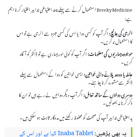
Breeky Medicine استعمال کرنے سے پہلے چند احتیاطی تدابیر اختیار کرنا اہم
ہے:
الرجی کی جانچ:
اگر آپ کو کسی دوا یا اس کی کسی جزو سے الرجی ہے تو اس
کا استعمال نہ کریں۔
موجودہ بیماریوں کی معلومات:
اگر آپ کو کوئی اور بیماری ہے تو ڈاکٹر کو آگاہ
کریں۔
حاملہ یا دودھ پلانے والی خواتین:
ایسی خواتین کو دوا کے استعمال سے پہلے
ڈاکٹر سے مشورہ کرنا چاہئے۔
دوسری دواؤں کے ساتھ تعامل:
اگر آپ دیگر دوائیں لے رہے ہیں تو ان کا
ذکر کرنا نہ بھولیں۔
یہ احتیاطی تدابیر آپ کی صحت کو محفوظ رکھنے میں مددگار ثابت ہو سکتی ہیں۔
یہ بھی پڑھیں:
Inaba Tablet کیا ہے اور اس کے