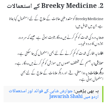
2. Breeky Medicine کے استعمالات
Breeky Medicine کو متعدد طبی حالات کے علاج کے لئے استعمال کیا جاتا
ہے، جن میں شامل ہیں:
درد:
یہ درد کی شدت کو کم کرنے میں مددگار ثابت ہوتی ہے، جیسے کہ سر درد،
جوڑوں کا درد وغیرہ۔
بخار:
یہ بخار کی شدت کو کم کرنے کے لئے بھی استعمال کی جا سکتی ہے۔
سوزش:
یہ جسم کے مختلف حصوں میں سوزش کو کم کرنے میں مددگار ہے۔
دیگر علامات:
یہ دوا متلی، قے، اور دیگر علامات کے علاج کے لئے بھی
استعمال ہوتی ہے۔
یہ بھی پڑھیں:
جوارش شاہی کے فوائد اور استعمالات
اردو میں Jawarish Shahi