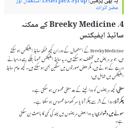
یہ بھی پڑھیں:
Lederplex Syrup استعمال اور
مضر اثرات
4. Breeky Medicine کے ممکنہ
سائیڈ ایفیکٹس
Breeky Medicine کے استعمال کے دوران کچھ ممکنہ سائیڈ ایفیکٹس ہو سکتے
ہیں، جو ہر مریض میں مختلف ہو سکتے ہیں۔ یہ سائیڈ ایفیکٹس عموماً ہلکے سے درمیانے
درجے کے ہوتے ہیں، مگر بعض صورتوں میں سنگین بھی ہو سکتے ہیں۔ کچھ عام سائیڈ
ایفیکٹس میں شامل ہیں:
متلی:
کچھ مریضوں کو دوا لینے کے بعد متلی محسوس ہو سکتی ہے۔
چکر آنا:
دوا کے اثر سے چکر آنا یا سر گھومنا محسوس ہو سکتا ہے۔
سونے میں دشواری:
یہ دوا بعض مریضوں میں نیند کی کمی کا باعث بن سکتی
ہے۔