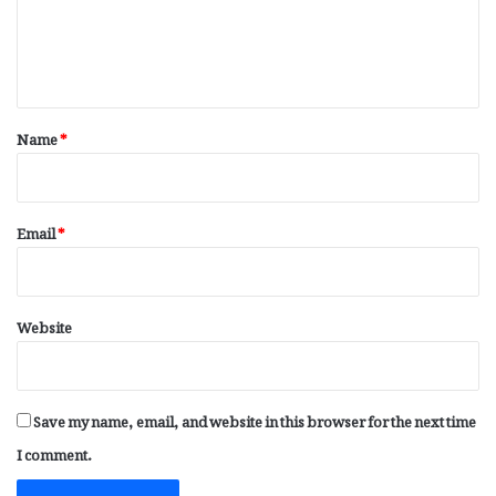
e
n
t
*
Name
*
Email
*
Website
Save my name, email, and website in this browser for the next time
I comment.