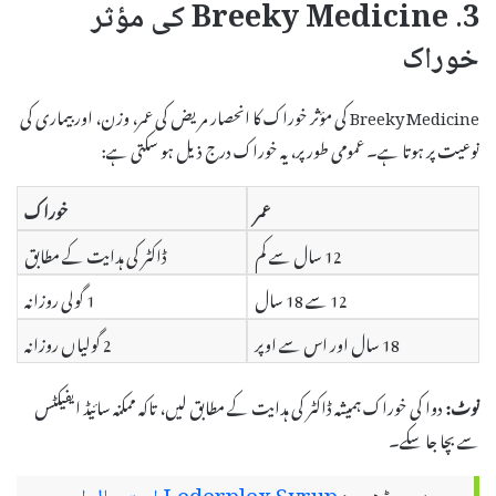
3. Breeky Medicine کی مؤثر
خوراک
Breeky Medicine کی مؤثر خوراک کا انحصار مریض کی عمر، وزن، اور بیماری کی
نوعیت پر ہوتا ہے۔ عمومی طور پر، یہ خوراک درج ذیل ہو سکتی ہے:
عمر
خوراک
12 سال سے کم
ڈاکٹر کی ہدایت کے مطابق
12 سے 18 سال
1 گولی روزانہ
18 سال اور اس سے اوپر
2 گولیاں روزانہ
نوٹ:
دوا کی خوراک ہمیشہ ڈاکٹر کی ہدایت کے مطابق لیں، تاکہ ممکنہ سائیڈ ایفیکٹس
سے بچا جا سکے۔