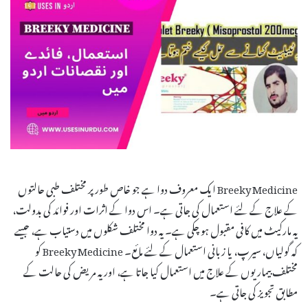
Breeky Medicine ایک معروف دوا ہے جو خاص طور پر مختلف طبی حالتوں
کے علاج کے لئے استعمال کی جاتی ہے۔ اس دوا کے اثرات اور فوائد کی بدولت،
یہ مارکیٹ میں کافی مقبول ہو چکی ہے۔ یہ دوا مختلف شکلوں میں دستیاب ہے، جیسے
کہ گولیاں، سیرپ، یا زبانی استعمال کے لئے مائع۔ Breeky Medicine کو
مختلف بیماریوں کے علاج میں استعمال کیا جاتا ہے، اور یہ مریض کی حالت کے
مطابق تجویز کی جاتی ہے۔