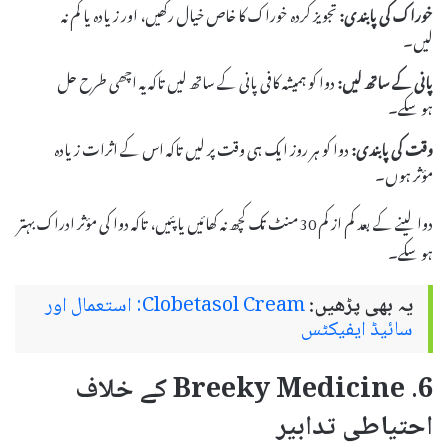
خوراک کی پابندی:
تجویز کردہ خوراک کا خاص خیال رکھیں، اور زیادہ یا کم نہ
لیں۔
پانی کے ساتھ لیں:
دوا کو ہمیشہ کافی پانی کے ساتھ لیں تاکہ یہ اچھی طرح حل
ہو سکے۔
وقت کی پابندی:
دوا کو ہر روز ایک ہی وقت پر لیں تاکہ اس کے اثرات زیادہ
مؤثر ہوں۔
دوا لینے کے بعد کم از کم 30 منٹ تک کچھ نہ کھائیں یا پئیں، تاکہ دوا کی مؤثر ادراک بہتر
ہو سکے۔
یہ بھی پڑھیں:
Clobetasol Cream: استعمال اور
سائیڈ ایفیکٹس
6. Breeky Medicine کے خلاف
احتیاطی تدابیر