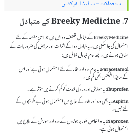
استعمالات – سائیڈ ایفیکٹس
7. Breeky Medicine کے متبادل
Breeky Medicine کے متبادل مختلف دوائیں ہیں جو اسی مقصد کے لئے
استعمال کی جا سکتی ہیں۔ یہ متبادل دوا کے اثرات اور مریض کی ضروریات کے
مطابق ہوتے ہیں۔ کچھ عام متبادل شامل ہیں:
Paracetamol:
یہ عام درد اور بخار کے لئے استعمال ہوتی ہے اور اس
کے سائیڈ ایفیکٹس بھی کم ہیں۔
Ibuprofen:
یہ سوزش اور درد کی شدت کو کم کرنے میں مؤثر ہے۔
Aspirin:
یہ بھی درد اور بخار کے علاج میں استعمال ہوتی ہے مگر بچوں کے
لئے نہیں۔
Naproxen:
یہ دوا خاص طور پر جوڑوں کے درد اور سوزش کے علاج میں
استعمال ہوتی ہے۔