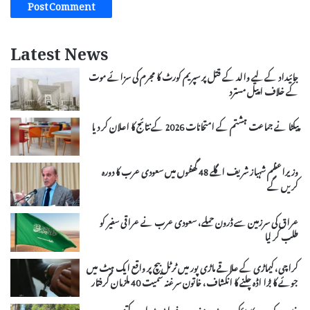
Latest News
جائیداد کے لیے والد کے قتل پر سپریم کورٹ کا مجرم کی سزائے موت
کے خلاف اپیل مسترد
پیکٹا نے جماعت ہشتم کے امتحانات 2026 کے نتائج کا اعلان کر دیا
وزیراعظم شہباز شریف اگلے 48 گھنٹوں میں سعودی عرب کا دورہ
کریں گے
عراق کی سرزمین سے ڈرون حملے، سعودی عرب نے عراقی سفیر کو
طلب کر لیا
کراچی، کیماڑی کے علاقے ماڑی پور میں ٹرٹل بیچ پر واقع ایک ہٹ میں
جوئے کا بڑا اڈہ چلنے کا انکشاف، خاتون سرغنہ سمیت 40 ملزمان گرفتار