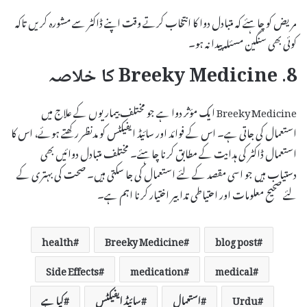
مریض کو چاہئے کہ متبادل دوا کا انتخاب کرتے وقت اپنے ڈاکٹر سے مشورہ کریں تاکہ
کوئی بھی سنگین مسئلہ پیدا نہ ہو۔
8. Breeky Medicine کا خلاصہ
Breeky Medicine ایک مؤثر دوا ہے جو مختلف بیماریوں کے علاج میں
استعمال کی جاتی ہے۔ اس کے فوائد اور سائیڈ ایفیکٹس کو مدنظر رکھتے ہوئے، اس کا
استعمال ڈاکٹر کی ہدایت کے مطابق کرنا چاہئے۔ مختلف متبادل دوائیں بھی
دستیاب ہیں جو اسی مقصد کے لئے استعمال کی جا سکتی ہیں۔ صحت کی بہتری کے
لئے صحیح معلومات اور احتیاطی تدابیر اختیار کرنا اہم ہے۔
health
Breeky Medicine
blog post
Side Effects
medication
medical
Urdu
استعمال
سائیڈ ایفیکٹس
کیا ہے