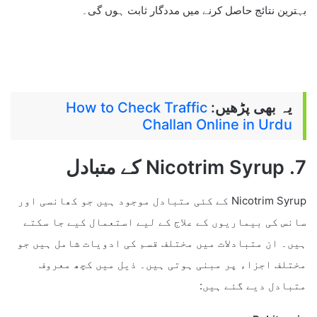
بہترین نتائج حاصل کرنے میں مددگار ثابت ہوں گی۔
یہ بھی پڑھیں:
How to Check Traffic
Challan Online in Urdu
7. Nicotrim Syrup کے متبادل
Nicotrim Syrup کے کئی متبادل موجود ہیں جو کھانسی اور
سانس کی بیماریوں کے علاج کے لیے استعمال کیے جا سکتے
ہیں۔ ان متبادلات میں مختلف قسم کی ادویات شامل ہیں جو
مختلف اجزاء پر مبنی ہوتی ہیں۔ ذیل میں کچھ معروف
متبادل دیے گئے ہیں: