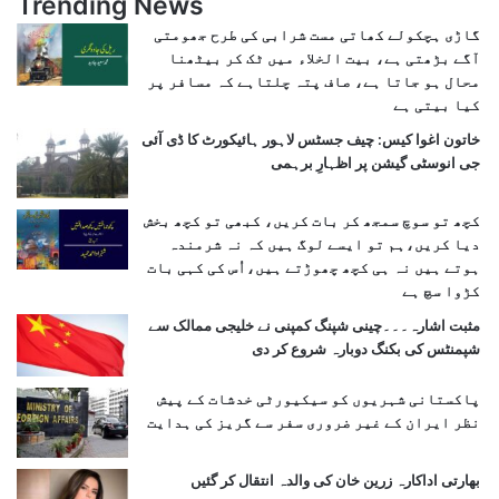
Trending News
گاڑی ہچکولے کھاتی مست شرابی کی طرح جھومتی
آگے بڑھتی ہے، بیت الخلاء میں ٹک کر بیٹھنا
محال ہو جاتا ہے، صاف پتہ چلتاہے کہ مسافر پر
کیا بیتی ہے
خاتون اغوا کیس: چیف جسٹس لاہور ہائیکورٹ کا ڈی آئی
جی انوسٹی گیشن پر اظہارِ برہمی
کچھ تو سوچ سمجھ کر بات کریں، کبھی تو کچھ بخش
دیا کریں،ہم تو ایسے لوگ ہیں کہ نہ شرمندہ
ہوتے ہیں نہ ہی کچھ چھوڑتے ہیں،اُس کی کہی بات
کڑوا سچ ہے
مثبت اشارہ۔۔۔چینی شپنگ کمپنی نے خلیجی ممالک سے
شپمنٹس کی بکنگ دوبارہ شروع کر دی
پاکستانی شہریوں کو سیکیورٹی خدشات کے پیش
نظر ایران کے غیر ضروری سفر سے گریز کی ہدایت
بھارتی اداکارہ زرین خان کی والدہ انتقال کر گئیں