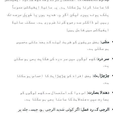
کا سامنا کرنا پڑ سکتا ہے۔ یہ سائیڈ ایفیکٹس عموماً
ہلکے ہوتے ہیں، لیکن اگر وہ شدید ہوں یا طویل عرصے تک
رہیں تو ڈاکٹر سے رجوع کرنا ضروری ہے۔ ممکنہ سائیڈ
ایفیکٹس میں شامل ہیں:
متلی:
بعض مریضوں کو شربت لینے کے بعد متلی محسوس
ہو سکتی ہے۔
سر درد:
کچھ لوگوں میں سر درد کی شکایت بھی ہو سکتی
ہے۔
چڑچڑاہٹ:
بعض افراد کو چڑچڑاہٹ کا احساس ہو سکتا
ہے۔
دھندلا بصارت:
اس دوا کے استعمال سے کچھ لوگوں کو
بصارت میں دھندلاہٹ کا سامنا بھی ہو سکتا ہے۔
الرجی کے رد عمل:
اگر کوئی شدید الرجی ہو، جیسے جلد پر