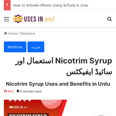
How to Activate iPhone Using 3uTools in Urdu
Menu
Se
Home
/
Medicine
شربت
Medicine
Nicotrim Syrup استعمال اور
سائیڈ ایفیکٹس
Nicotrim Syrup Uses and Benefits in Urdu
940
4 minutes read