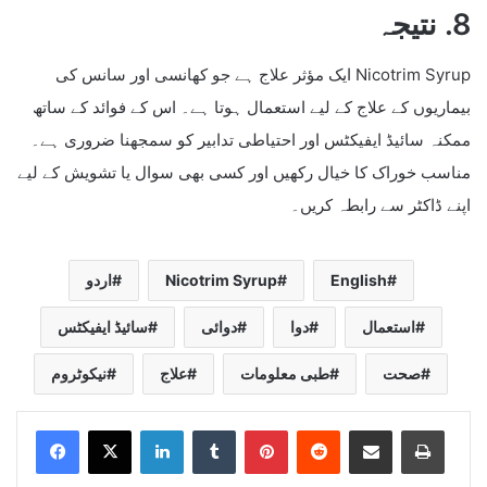
8. نتیجہ
Nicotrim Syrup ایک مؤثر علاج ہے جو کھانسی اور سانس کی
بیماریوں کے علاج کے لیے استعمال ہوتا ہے۔ اس کے فوائد کے ساتھ
ممکنہ سائیڈ ایفیکٹس اور احتیاطی تدابیر کو سمجھنا ضروری ہے۔
مناسب خوراک کا خیال رکھیں اور کسی بھی سوال یا تشویش کے لیے
اپنے ڈاکٹر سے رابطہ کریں۔
English
Nicotrim Syrup
اردو
استعمال
دوا
دوائی
سائیڈ ایفیکٹس
صحت
طبی معلومات
علاج
نیکوٹروم
LinkedIn
Tumblr
Pinterest
Reddit
Share via Email
Print