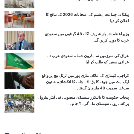
پیکٹا نے جماعت ہشتم کے امتحانات 2026 کے نتائج کا
اعلان کر دیا
وزیراعظم شہباز شریف اگلے 48 گھنٹوں میں سعودی
عرب کا دورہ کریں گے
عراق کی سرزمین سے ڈرون حملے، سعودی عرب نے
عراقی سفیر کو طلب کر لیا
کراچی، کیماڑی کے علاقے ماڑی پور میں ٹرٹل بیچ پر واقع
ایک ہٹ میں جوئے کا بڑا اڈہ چلنے کا انکشاف، خاتون
سرغنہ سمیت 40 ملزمان گرفتار
پنجاب حکومت کا بائیکرز سبسڈی منصوبہ، فی لیٹر پیٹرول
پر کتنے روپے سبسڈی ملے گی۔؟ جانیے۔