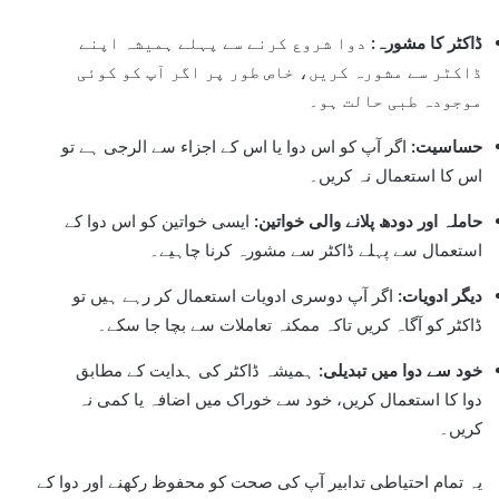
ڈاکٹر کا مشورہ:
دوا شروع کرنے سے پہلے ہمیشہ اپنے
ڈاکٹر سے مشورہ کریں، خاص طور پر اگر آپ کو کوئی
موجودہ طبی حالت ہو۔
حساسیت:
اگر آپ کو اس دوا یا اس کے اجزاء سے الرجی ہے تو
اس کا استعمال نہ کریں۔
حاملہ اور دودھ پلانے والی خواتین:
ایسی خواتین کو اس دوا کے
استعمال سے پہلے ڈاکٹر سے مشورہ کرنا چاہیے۔
دیگر ادویات:
اگر آپ دوسری ادویات استعمال کر رہے ہیں تو
ڈاکٹر کو آگاہ کریں تاکہ ممکنہ تعاملات سے بچا جا سکے۔
خود سے دوا میں تبدیلی:
ہمیشہ ڈاکٹر کی ہدایت کے مطابق
دوا کا استعمال کریں، خود سے خوراک میں اضافہ یا کمی نہ
کریں۔
یہ تمام احتیاطی تدابیر آپ کی صحت کو محفوظ رکھنے اور دوا کے