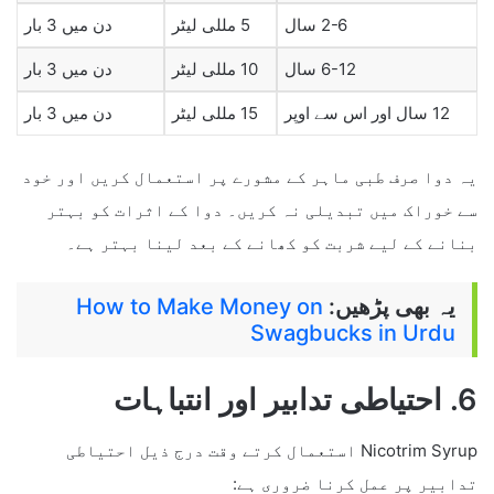
2-6 سال
5 مللی لیٹر
دن میں 3 بار
6-12 سال
10 مللی لیٹر
دن میں 3 بار
12 سال اور اس سے اوپر
15 مللی لیٹر
دن میں 3 بار
یہ دوا صرف طبی ماہر کے مشورے پر استعمال کریں اور خود
سے خوراک میں تبدیلی نہ کریں۔ دوا کے اثرات کو بہتر
بنانے کے لیے شربت کو کھانے کے بعد لینا بہتر ہے۔
یہ بھی پڑھیں:
How to Make Money on
Swagbucks in Urdu
6. احتیاطی تدابیر اور انتباہات
Nicotrim Syrup استعمال کرتے وقت درج ذیل احتیاطی
تدابیر پر عمل کرنا ضروری ہے: