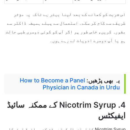
اس شربت کو کھانے کے بعد لینا بہتر ہے تاکہ یہ مؤثر
طریقے سے کام کر سکے۔ استعمال سے پہلے ہمیشہ ڈاکٹر سے
مشورہ کریں، خاص طور پر اگر آپ کو کوئی دوسری طبی حالت
ہو یا آپ دوسرے ادویات لے رہے ہوں۔
یہ بھی پڑھیں:
How to Become a Panel
Physician in Canada in Urdu
4. Nicotrim Syrup کے ممکنہ سائیڈ
ایفیکٹس
Nicotrim Syrup کا استعمال کرتے وقت کچھ سائیڈ ایفیکٹس