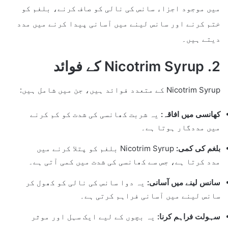
میں موجود اجزاء سانس کی نالی کو صاف کرنے، بلغم کو
ختم کرنے اور سانس لینے میں آسانی پیدا کرنے میں مدد
دیتے ہیں۔
2. Nicotrim Syrup کے فوائد
Nicotrim Syrup کے متعدد فوائد ہیں، جن میں شامل ہیں:
کھانسی میں افاقہ:
یہ شربت کھانسی کی شدت کو کم کرنے
میں مددگار ہوتا ہے۔
بلغم کی کمی:
Nicotrim Syrup بلغم کو پتلا کرنے میں
مدد کرتا ہے، جس سے کھانسی کی شدت میں کمی آتی ہے۔
سانس لینے میں آسانی:
یہ دوا سانس کی نالی کو کھول کر
سانس لینے میں آسانی فراہم کرتی ہے۔
سہولت فراہم کرنا:
یہ بچوں کے لیے ایک سہل اور موثر