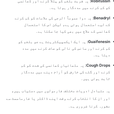
Robitussin:
یہ شربت بلغم کو پتلا کرنے اور کھانسی
کو کم کرنے میں مددگار ہوتا ہے۔
Benadryl:
یہ دوا عموماً الرجی کی علامات کو کم کرنے
کے لیے استعمال ہوتی ہے، لیکن اس کا استعمال
کھانسی کے علاج میں بھی کیا جا سکتا ہے۔
Guaifenesin:
یہ ایک ایکسپیکٹرینٹ ہے جو بلغم کو
کم کرنے اور سانس کی نالی کو صاف کرنے میں مدد
دیتا ہے۔
Cough Drops:
یہ مٹھائیاں کھانسی کی شدت کو کم
کرنے اور گلے کی خارش کو آرام دینے میں مددگار
ثابت ہوتی ہیں۔
یہ متبادل ادویات مختلف فارمولوں میں دستیاب ہیں،
اور ان کا انتخاب کرتے وقت اپنے ڈاکٹر یا فارماسسٹ سے
مشورہ کرنا ضروری ہے۔