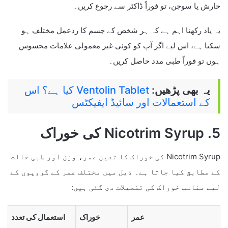
خارش یا سوجن، تو فوراً ڈاکٹر سے رجوع کریں۔
یہ یاد رکھنا اہم ہے کہ ہر شخص کے جسم کا ردعمل مختلف ہو
سکتا ہے، اس لیے اگر آپ کو کوئی غیر معمولی علامات محسوس
ہوں تو فوراً طبی مدد حاصل کریں۔
یہ بھی پڑھیں:
Ventolin Tablet کیا ہے؟ اس
کے استعمالات اور سائیڈ ایفیکٹس
5. Nicotrim Syrup کی خوراک
Nicotrim Syrup کی خوراک کا تعین عمر، وزن اور طبی حالت
کے مطابق کیا جاتا ہے۔ ذیل میں مختلف عمر کے گروپوں کے
لیے مناسب خوراک کی تفصیلات دی گئی ہیں:
عمر
خوراک
استعمال کی تعدد