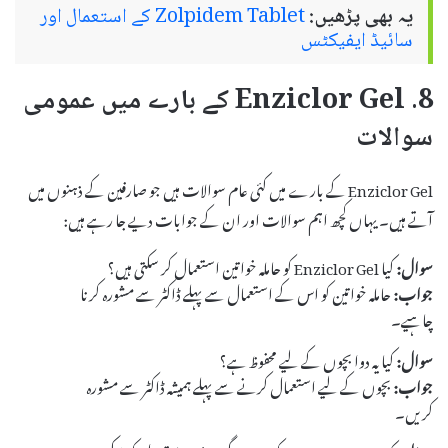
یہ بھی پڑھیں:
Zolpidem Tablet کے استعمال اور
سائیڈ ایفیکٹس
8. Enziclor Gel کے بارے میں عمومی
سوالات
Enziclor Gel کے بارے میں کئی عام سوالات ہیں جو صارفین کے ذہنوں میں
آتے ہیں۔ یہاں کچھ اہم سوالات اور ان کے جوابات دیے جا رہے ہیں:
سوال:
کیا Enziclor Gel کو حاملہ خواتین استعمال کر سکتی ہیں؟
جواب:
حاملہ خواتین کو اس کے استعمال سے پہلے ڈاکٹر سے مشورہ کرنا
چاہیے۔
سوال:
کیا یہ دوا بچوں کے لیے محفوظ ہے؟
جواب:
بچوں کے لیے استعمال کرنے سے پہلے ہمیشہ ڈاکٹر سے مشورہ
کریں۔