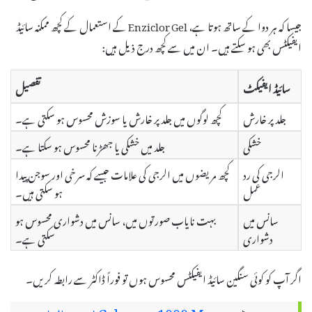
جیسا کہ ہر دوا کے ساتھ ہوتا ہے، Enziclor Gel کے استعمال کے کچھ ممکنہ سائیڈ
ایفیکٹس بھی ہو سکتے ہیں۔ ان میں سے کچھ درج ذیل ہیں:
سائیڈ ایفیکٹ
تفصیل
جلد پر خارش
کچھ لوگوں میں جلد پر خارش یا سوزش محسوس ہو سکتی ہے۔
خشکی
جلد میں خشکی یا جھڑنا محسوس ہو سکتا ہے۔
الرجی کی رد
کچھ مریضوں میں الرجی کی علامات جیسے کہ سرخی اور سوجن پیدا
عمل
ہو سکتی ہیں۔
سانس میں
بہت نایاب صورتوں میں، سانس میں دشواری محسوس ہو
دشواری
سکتی ہے۔
اگر آپ کو کوئی سنگین سائیڈ ایفیکٹس محسوس ہوں تو فوراً ڈاکٹر سے رابطہ کریں۔