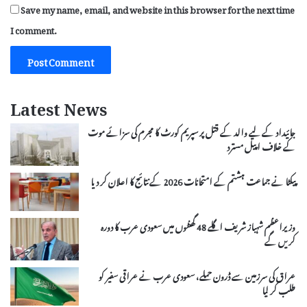
Save my name, email, and website in this browser for the next time
I comment.
Latest News
جائیداد کے لیے والد کے قتل پر سپریم کورٹ کا مجرم کی سزائے موت
کے خلاف اپیل مسترد
پیکٹا نے جماعت ہشتم کے امتحانات 2026 کے نتائج کا اعلان کر دیا
وزیراعظم شہباز شریف اگلے 48 گھنٹوں میں سعودی عرب کا دورہ
کریں گے
عراق کی سرزمین سے ڈرون حملے، سعودی عرب نے عراقی سفیر کو
طلب کر لیا