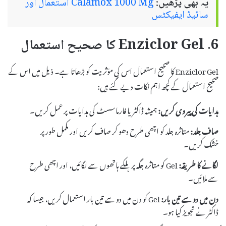
یہ بھی پڑھیں:
Calamox 1000 Mg استعمال اور
سائیڈ ایفیکٹس
6. Enziclor Gel کا صحیح استعمال
Enziclor Gel کا صحیح استعمال اس کی مؤثریت کو بڑھاتا ہے۔ ذیل میں اس کے
صحیح استعمال کے کچھ اہم نکات دیے گئے ہیں:
ہدایات کی پیروی کریں:
ہمیشہ ڈاکٹر یا فارماسسٹ کی ہدایات پر عمل کریں۔
صاف جلد:
متاثرہ جلد کو اچھی طرح دھو کر صاف کریں اور مکمل طور پر
خشک کریں۔
لگانے کا طریقہ:
Gel کو متاثرہ جگہ پر ہلکے ہاتھوں سے لگائیں، اور اچھی طرح
سے ملائیں۔
دن میں دو سے تین بار:
Gel کو دن میں دو سے تین بار استعمال کریں، جیسا کہ
ڈاکٹر نے تجویز کیا ہو۔