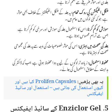
جلدی اور مؤثر طریقے سے ختم کرتا ہے۔
فنگل انفیکشن کی روک تھام:
یہ جلد کے فنگل انفیکشنز کے خلاف بھی مؤثر
ہے، جو کہ کئی لوگوں میں عام ہیں۔
سوزش کو کم کرنا:
اس کا استعمال جلد کی سوزش اور سرخی کو کم کرتا ہے،
جس سے آرام محسوس ہوتا ہے۔
جلد کی صحت میں بہتری:
اس کی مؤثر خصوصیات کی وجہ سے یہ جلد کی مجموعی
صحت کو بہتر بناتا ہے۔
محفوظ استعمال:
زیادہ تر لوگوں کے لیے یہ دوا محفوظ ہوتی ہے، جب کہ ڈاکٹر کی
ہدایت کے مطابق استعمال کی جائے۔
یہ بھی پڑھیں:
Prolifen Capsules کیا ہیں اور
کیوں استعمال کی جاتی ہیں – استعمال اور سائیڈ
ایفیکٹس
5. Enziclor Gel کے سائیڈ ایفیکٹس