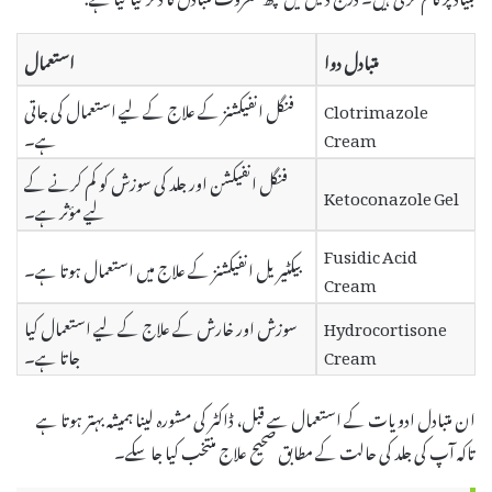
متبادل دوا
استعمال
Clotrimazole
فنگل انفیکشنز کے علاج کے لیے استعمال کی جاتی
Cream
ہے۔
فنگل انفیکشن اور جلد کی سوزش کو کم کرنے کے
Ketoconazole Gel
لیے مؤثر ہے۔
Fusidic Acid
بیکٹیریل انفیکشنز کے علاج میں استعمال ہوتا ہے۔
Cream
Hydrocortisone
سوزش اور خارش کے علاج کے لیے استعمال کیا
Cream
جاتا ہے۔
ان متبادل ادویات کے استعمال سے قبل، ڈاکٹر کی مشورہ لینا ہمیشہ بہتر ہوتا ہے
تاکہ آپ کی جلد کی حالت کے مطابق صحیح علاج منتخب کیا جا سکے۔