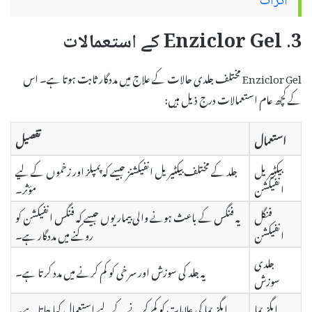
اثرات
3. Enziclor Gel کے استعمالات
Enziclor Gel مختلف جلدی حالات کے علاج میں مددگار ثابت ہوتا ہے۔ اس
کے کچھ عام استعمالات درج ذیل ہیں:
استعمال
تفصیل
بیکٹیریل
جلد کے مختلف بیکٹیریل انفیکشنز جیسے کہ پمپلز اور زخموں کے لیے
انفیکشن
مؤثر۔
فنگل
یہ فنگس کے باعث ہونے والی بیماریوں جیسے کہ فنگس انفیکشن کو
انفیکشن
روکنے میں مددگار ہے۔
جلدی
یہ جلد کی سوزش اور سرخی کو کم کرنے میں مدد کرتا ہے۔
سوزش
ایگزیما
ایگزیما کی علامات کو کم کرنے کے لیے استعمال کیا جاتا ہے۔