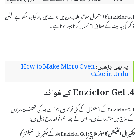
Enziclor Gel کا استعمال متاثرہ جلد پر دن میں دو سے تین بار کیا جا سکتا ہے، لیکن
ڈاکٹر کی ہدایت کے مطابق استعمال کرنا بہتر ہوتا ہے۔
یہ بھی پڑھیں:
How to Make Micro Oven
Cake in Urdu
4. Enziclor Gel کے فوائد
Enziclor Gel کے استعمال کے کئی فوائد ہیں جو اسے جلد کی مختلف بیماریوں
کے علاج میں مؤثر بناتے ہیں۔ اس کے کچھ اہم فوائد درج ذیل ہیں:
بیکٹیریل انفیکشن کا مؤثر علاج:
Enziclor Gel جلد کے بیکٹیریل انفیکشنز کو