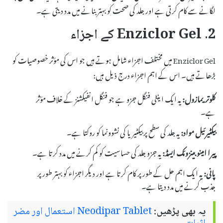
لگانے سے کام کرتی ہے اور جلد کی صحت کو بہتر بنانے میں مدد دیتی ہے۔
2. Enziclor Gel کے اجزاء
Enziclor Gel میں مختلف اجزاء شامل ہوتے ہیں جو اس کی مؤثر خصوصیات کو
بڑھاتے ہیں۔ اس کے اہم اجزاء درج ذیل ہیں:
کلوتریمازول:
یہ ایک اینٹی فنگل جزو ہے جو فنگل انفیکشنز کے خلاف مؤثر
ہے۔
بیکٹیرئیل مواد:
یہ جلد کی سطح پر بیکٹیریا کی نشوونما کو روکتا ہے۔
پیرا امینو بینزوئک ایسڈ:
یہ جزو جلد کی حساسیت کو کم کرنے میں مدد کرتا ہے۔
پانی:
یہ ایک اہم حل کے طور پر کام کرتا ہے اور دیگر اجزاء کو بہتر طور پر
جذب کرنے میں مدد دیتا ہے۔
یہ بھی پڑھیں:
Neodipar Tablet استعمال اور مضر