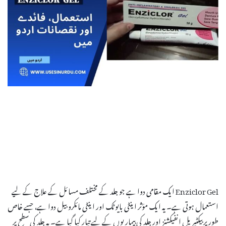
Enziclor Gel ایک مقامی دوا ہے جو جلد کے مختلف مسائل کے علاج کے لیے
استعمال ہوتی ہے۔ یہ ایک مؤثر اینٹی بایوٹک اور اینٹی مائکروبیل دوا ہے، جسے خاص
طور پر بیکٹیریل انفیکشنز اور جلد کی بیماریوں کے لیے تیار کیا گیا ہے۔ یہ جلد کی سطح پر