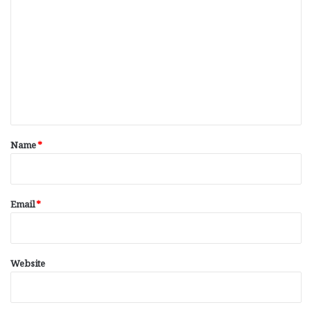
o
m
m
e
n
t
*
Name
*
Email
*
Website