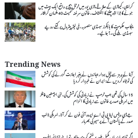
کراچی، کیماڑی کے علاقے ماڑی پور میں ٹرٹل بیچ پر واقع ایک ہٹ میں
جوئے کا بڑا اڈہ چلنے کا انکشاف، خاتون سرغنہ سمیت 40 ملزمان گرفتار
پنجاب حکومت کا بائیکرز سبسڈی منصوبہ، فی لیٹر پیٹرول پر کتنے روپے
سبسڈی ملے گی۔؟ جانیے۔
Trending News
آبنائے ہرمز سے تیل بردار جہازوں نے بغیر اجازت گزرنے کی کوشش
کی تو تباہ کر دیں گے: ایران نے خبردار کر دیا
15 سال کی تھی جب ٹرمپ نے زیادتی کی کوشش کی، نئی ایپسٹین فائلز
میں امریکی صدر پر خاتون سے زیادتی کا الزام
جے ڈی وینس اپنا پی ٹی اے اپروو آئی فون لے کر آنا، امریکی نائب
صدر کے پاکستان آنے پر میمز کی بھرمار
اگر تمام پابندیاں مکمل طور پر ختم کر دی جائیں تو اپنے انتہائی افزودہ