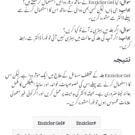
سوال:
کیا Enziclor Gel کے ساتھ دیگر دوائیں استعمال کر سکتے ہیں؟
جواب:
جی ہاں، لیکن کسی بھی دوائی کے ساتھ اس کا استعمال کرنے سے
پہلے ڈاکٹر سے مشورہ کریں۔
سوال:
اگر جلد میں بہتری نہ آئے تو کیا کریں؟
جواب:
اگر آپ کی جلد کی حالت میں بہتری نہیں آتی تو فوراً ڈاکٹر سے رابطہ
کریں۔
نتیجہ
Enziclor Gel جلد کے مختلف مسائل کے علاج میں ایک مؤثر دوا ہے، لیکن اس
کا استعمال کرنے سے پہلے اس کی خصوصیات، فوائد، اور سائیڈ ایفیکٹس کا مکمل
جائزہ لینا ضروری ہے۔ ہمیشہ ڈاکٹر کی ہدایت پر عمل کریں اور اگر کوئی غیر معمولی
علامات محسوس ہوں تو فوراً مشورہ کریں۔
Enziclor Gel
Enziclor
Enziclor Gel uses
Enziclor Gel side effects