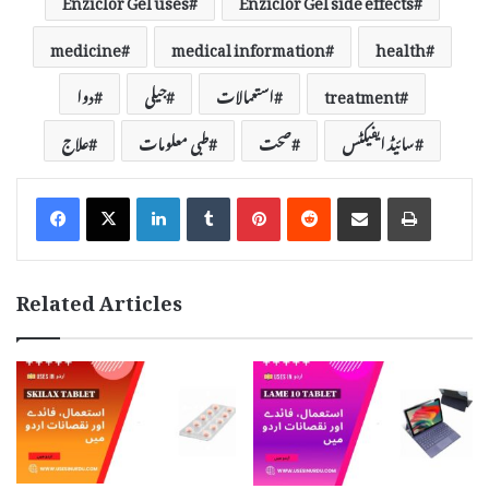
medicine
medical information
health
treatment
استعمالات
جیلی
دوا
سائیڈ ایفیکٹس
صحت
طبی معلومات
علاج
LinkedIn
Tumblr
Pinterest
Reddit
Share via Email
Print
Related Articles