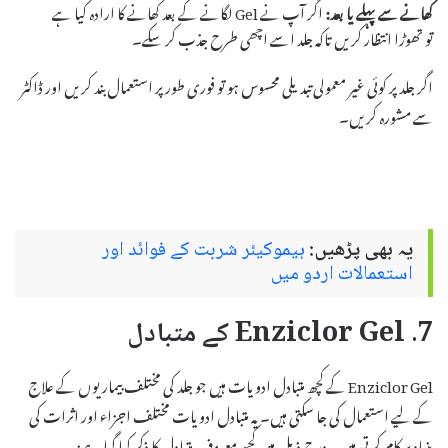
کھانے سے پہلے یا بعد:
اگر آپ نے Gel لگانے کے بعد کھانے کا ارادہ کیا ہے
تو تھوڑا انتظار کریں تاکہ جلد اسے اچھی طرح جذب کر سکے۔
اگر جلد پر کوئی غیر معمولی تبدیلی محسوس ہو تو فوری طور پر استعمال بند کریں اور ڈاکٹر
سے مشورہ کریں۔
یہ بھی پڑھیں:
ہیموکیئر شربت کے فوائد اور
استعمالات اردو میں
7. Enziclor Gel کے متبادل
Enziclor Gel کے کچھ متبادل ادویات ہیں جو جلد کی مختلف بیماریوں کے علاج
کے لیے استعمال کی جا سکتی ہیں۔ یہ متبادل ادویات مختلف اجزاء اور اثرات کی
بنیاد پر کام کرتی ہیں۔ درج ذیل میں کچھ معروف متبادل کا ذکر کیا گیا ہے: