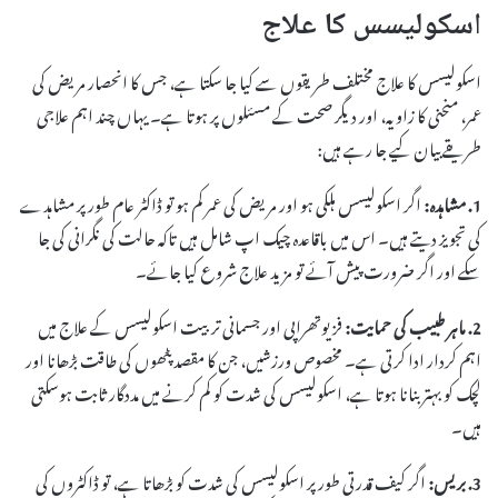
اسکولیسس کا علاج
اسکولیسس کا علاج مختلف طریقوں سے کیا جا سکتا ہے، جس کا انحصار مریض کی
عمر، منحنی کا زاویہ، اور دیگر صحت کے مسئلوں پر ہوتا ہے۔ یہاں چند اہم علاجی
طریقے بیان کیے جا رہے ہیں:
1. مشاہدہ:
اگر اسکولیسس ہلکی ہو اور مریض کی عمر کم ہو تو ڈاکٹر عام طور پر مشاہدے
کی تجویز دیتے ہیں۔ اس میں باقاعدہ چیک اپ شامل ہیں تاکہ حالت کی نگرانی کی جا
سکے اور اگر ضرورت پیش آئے تو مزید علاج شروع کیا جائے۔
2. ماہر طبیب کی حمایت:
فزیوتھراپی اور جسمانی تربیت اسکولیسس کے علاج میں
اہم کردار ادا کرتی ہے۔ مخصوص ورزشیں، جن کا مقصد پٹھوں کی طاقت بڑھانا اور
لچک کو بہتر بنانا ہوتا ہے، اسکولیسس کی شدت کو کم کرنے میں مددگار ثابت ہوسکتی
ہیں۔
3. بریس:
اگر کیف قدرتی طور پر اسکولیسس کی شدت کو بڑھاتا ہے، تو ڈاکٹروں کی