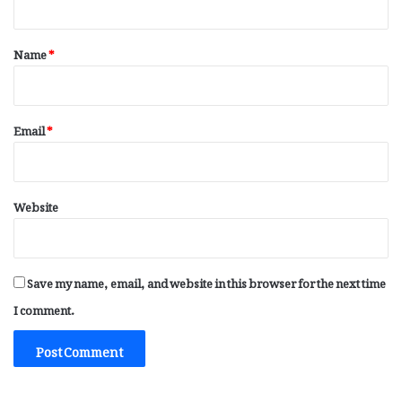
t
*
Name
*
Email
*
Website
Save my name, email, and website in this browser for the next time
I comment.