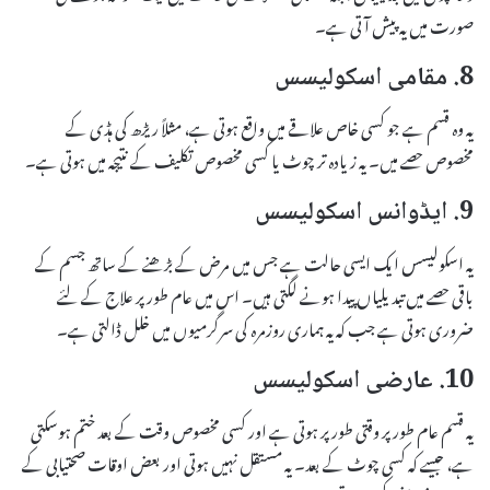
صورت میں یہ پیش آتی ہے۔
8. مقامی اسکولیسس
یہ وہ قسم ہے جو کسی خاص علاقے میں واقع ہوتی ہے، مثلاً ریڑھ کی ہڈی کے
مخصوص حصے میں۔ یہ زیادہ تر چوٹ یا کسی مخصوص تکلیف کے نتیجہ میں ہوتی ہے۔
9. ایڈوانس اسکولیسس
یہ اسکولیسس ایک ایسی حالت ہے جس میں مرض کے بڑھنے کے ساتھ جسم کے
باقی حصے میں تبدیلیاں پیدا ہونے لگتی ہیں۔ اس میں عام طور پر علاج کے لئے
ضروری ہوتی ہے جب کہ یہ ہماری روزمرہ کی سرگرمیوں میں خلل ڈالتی ہے۔
10. عارضی اسکولیسس
یہ قسم عام طور پر وقتی طور پر ہوتی ہے اور کسی مخصوص وقت کے بعد ختم ہوسکتی
ہے، جیسے کہ کسی چوٹ کے بعد۔ یہ مستقل نہیں ہوتی اور بعض اوقات صحتیابی کے