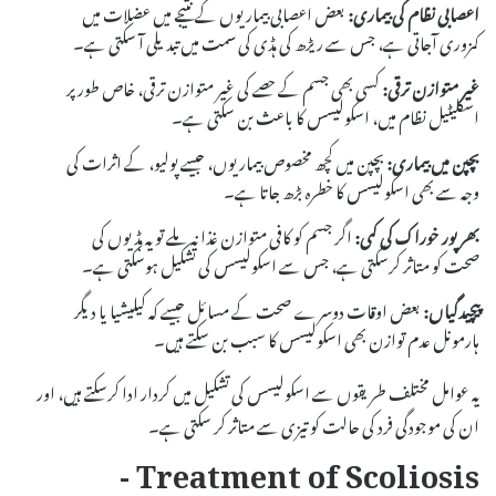
اعصابی نظام کی بیماری:
بعض اعصابی بیماریوں کے نتیجے میں عضلات میں
کمزوری آجاتی ہے، جس سے ریڑھ کی ہڈی کی سمت میں تبدیلی آ سکتی ہے۔
غیر متوازن ترقی:
کسی بھی جسم کے حصے کی غیر متوازن ترقی، خاص طور پر
اسکلیٹیل نظام میں، اسکولیسس کا باعث بن سکتی ہے۔
بچپن میں بیماری:
بچپن میں کچھ مخصوص بیماریوں، جیسے پولیو، کے اثرات کی
وجہ سے بھی اسکولیسس کا خطرہ بڑھ جاتا ہے۔
بھرپور خوراک کی کمی:
اگر جسم کو کافی متوازن غذا نہ ملے تو یہ ہڈیوں کی
صحت کو متاثر کرسکتی ہے، جس سے اسکولیسس کی تشکیل ہوسکتی ہے۔
پیچیدگیاں:
بعض اوقات دوسرے صحت کے مسائل جیسے کہ کیلیشیا یا دیگر
ہارمونل عدم توازن بھی اسکولیسس کا سبب بن سکتے ہیں۔
یہ عوامل مختلف طریقوں سے اسکولیسس کی تشکیل میں کردار ادا کرسکتے ہیں، اور
ان کی موجودگی فرد کی حالت کو تیزی سے متاثر کر سکتی ہے۔
Treatment of Scoliosis -