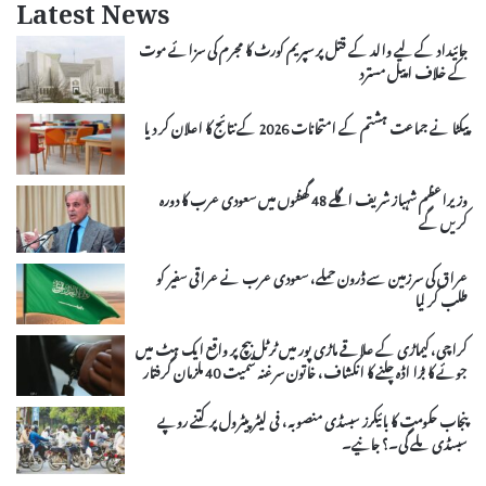
Latest News
جائیداد کے لیے والد کے قتل پر سپریم کورٹ کا مجرم کی سزائے موت
کے خلاف اپیل مسترد
پیکٹا نے جماعت ہشتم کے امتحانات 2026 کے نتائج کا اعلان کر دیا
وزیراعظم شہباز شریف اگلے 48 گھنٹوں میں سعودی عرب کا دورہ
کریں گے
عراق کی سرزمین سے ڈرون حملے، سعودی عرب نے عراقی سفیر کو
طلب کر لیا
کراچی، کیماڑی کے علاقے ماڑی پور میں ٹرٹل بیچ پر واقع ایک ہٹ میں
جوئے کا بڑا اڈہ چلنے کا انکشاف، خاتون سرغنہ سمیت 40 ملزمان گرفتار
پنجاب حکومت کا بائیکرز سبسڈی منصوبہ، فی لیٹر پیٹرول پر کتنے روپے
سبسڈی ملے گی۔؟ جانیے۔