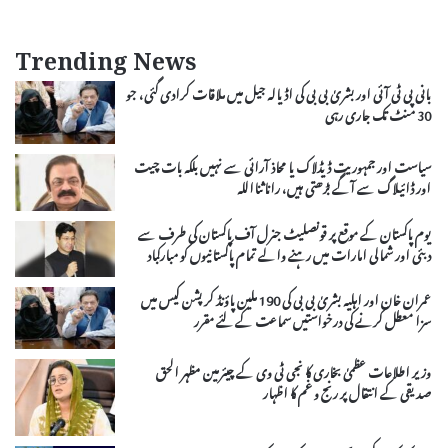
Trending News
بانی پی ٹی آئی اور بشریٰ بی بی کی اڈیالہ جیل میں ملاقات کرادی گئی، جو
30 منٹ تک جاری رہی
سیاست اور جمہوریت ڈیڈلاک یا محاذ آرائی سے نہیں بلکہ بات چیت
اور ڈائیلاگ سے آگے بڑھتی ہیں، راناثنااللہ
یوم پاکستان کے موقع پر قونصلیٹ جنرل آف پاکستان کی طرف سے
دبئی اور شمالی امارات میں رہنے والے تمام پاکستانیوں کو مبارکباد
عمران خان اور اہلیہ بشریٰ بی بی کی 190 ملین پاؤنڈ کرپشن کیس میں
سزا معطل کرنے کی درخواستیں سماعت کے لئے مقرر
وزیر اطلاعات عظمیٰ بخاری کا نجی ٹی وی کے چیئرمین مظہر الحق
صدیقی کے انتقال پر رنج و غم کا اظہار