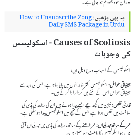
دوران خود بخود کم ہو جاتی ہے۔
یہ بھی پڑھیں:
How to Unsubscribe Zong
Daily SMS Package in Urdu
Causes of Scoliosis - اسکولیسس
کی وجوہات
اسکولیسس کے اسباب درج ذیل ہیں:
جینیاتی عوامل:
اسکولیسس اکثر خاندانوں میں پایا جاتا ہے، جس کی وجہ سے
جینیاتی عوامل اس کے بننے میں کردار ادا کرتے ہیں۔
قدرتی نقص:
بچپن میں کچھ بچے ایسے پیدا ہوتے ہیں جن کی ریڑھ کی ہڈی کی
ساخت میں نقص ہوتا ہے، جس کے نتیجے میں اسکولیسس پیدا ہوسکتی ہے۔
عمر کے ساتھ تبدیلیاں:
عمر بڑھنے کے ساتھ، ریڑھ کی ہڈی میں تبدیلیاں آتی
ہیں، جو اسکولیسس کا باعث بن سکتی ہیں۔