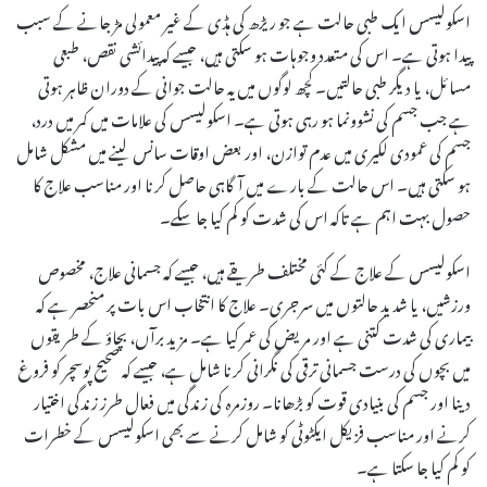
اسکولیسس ایک طبی حالت ہے جو ریڑھ کی ہڈی کے غیر معمولی مڑ جانے کے سبب
پیدا ہوتی ہے۔ اس کی متعدد وجوہات ہو سکتی ہیں، جیسے کہ پیدائشی نقص، طبعی
مسائل، یا دیگر طبی حالتیں۔ کچھ لوگوں میں یہ حالت جوانی کے دوران ظاہر ہوتی
ہے جب جسم کی نشوونما ہو رہی ہوتی ہے۔ اسکولیسس کی علامات میں کمر میں درد،
جسم کی عمودی لکیری میں عدم توازن، اور بعض اوقات سانس لینے میں مشکل شامل
ہو سکتی ہیں۔ اس حالت کے بارے میں آگاہی حاصل کرنا اور مناسب علاج کا
حصول بہت اہم ہے تاکہ اس کی شدت کو کم کیا جا سکے۔
اسکولیسس کے علاج کے کئی مختلف طریقے ہیں، جیسے کہ جسمانی علاج، مخصوص
ورزشیں، یا شدید حالتوں میں سرجری۔ علاج کا انتخاب اس بات پر منحصر ہے کہ
بیماری کی شدت کتنی ہے اور مریض کی عمر کیا ہے۔ مزید برآں، بچاؤ کے طریقوں
میں بچوں کی درست جسمانی ترقی کی نگرانی کرنا شامل ہے، جیسے کہ صحیح پوسچر کو فروغ
دینا اور جسم کی بنیادی قوت کو بڑھانا۔ روزمرہ کی زندگی میں فعال طرز زندگی اختیار
کرنے اور مناسب فزیکل ایکٹوٹی کو شامل کرنے سے بھی اسکولیسس کے خطرات
کو کم کیا جا سکتا ہے۔