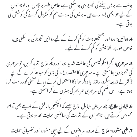
جانب سے بریس پہننے کی تجویز دی جا سکتی ہے، خاص طور پر بچوں اور نوجوانوں
کے لیے جو ابھی بڑھ رہے ہیں۔ بریس کی مدد سے خم کو کنٹرول کرنے کی کوشش کی
جاتی ہے۔
4. دوائیں:
درد اور جھنجھناہٹ کو کم کرنے کے لیے دوائیں تجویز کی جا سکتی ہیں،
خاص طور پر انفلامیشن کو کم کرنے کے لیے۔
5. سرجری:
اگر اسکولیسس کی حالت شدید ہو، اور دیگر علاج اثر نہ کریں، تو سرجری
کی تجویز دی جا سکتی ہے۔ سرجری کا مقصد ریڑھ کی ہڈی کو سیدھا کرنے کے لیے
ڈاکٹر کے ذریعہ سکرو، راڈز، یا دیگر مواد کا استعمال کرتے ہوئے منحنی کو درست کرنا
ہوتا ہے۔ اس قسم کی سرجری عمر بھر کی بہتری لے کر آ سکتی ہے۔
6. متبادل علاج:
کچھ مریض متبادل علاج جیسے کہ اکپنکچر یا مالش کے ذریعے بھی آرام
محسوس کرتے ہیں، تاہم ان کے اثرات کی سائنسی حمایت محدود ہوتی ہے۔
7. طبی مشورہ:
علاج کے علاوہ، مریضوں کے لیے طبی مشورہ اور نفسیاتی حمایت