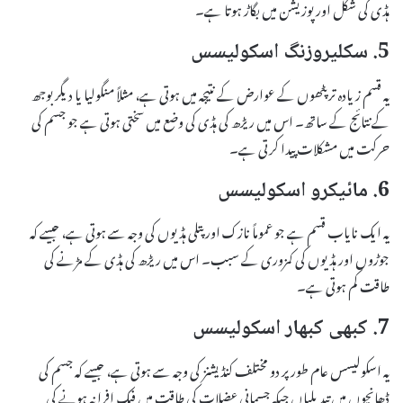
ہڈی کی شکل اور پوزیشن میں بگاڑ ہوتا ہے۔
5. سکلیروزنگ اسکولیسس
یہ قسم زیادہ تر پٹھوں کے عوارض کے نتیجہ میں ہوتی ہے، مثلاً منگولیا یا دیگر بوجھ
کے نتائج کے ساتھ۔ اس میں ریڑھ کی ہڈی کی وضع میں سختی ہوتی ہے جو جسم کی
حرکت میں مشکلات پیدا کرتی ہے۔
6. مائیکرو اسکولیسس
یہ ایک نایاب قسم ہے جو عموماً نازک اور پتلی ہڈیوں کی وجہ سے ہوتی ہے، جیسے کہ
جوڑوں اور ہڈیوں کی کمزوری کے سبب۔ اس میں ریڑھ کی ہڈی کے مڑنے کی
طاقت کم ہوتی ہے۔
7. کبھی کبھار اسکولیسس
یہ اسکولیسس عام طور پر دو مختلف کنڈیشنز کی وجہ سے ہوتی ہے، جیسے کہ جسم کی
ڈھانچوں میں تبدیلیاں جبکہ جسمانی عضلات کی طاقت میں فیک افرا نہ ہونے کی