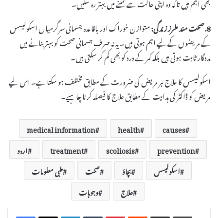
بھی اہم ہیں تاکہ وہ اپنی حالت سے نمٹنے میں بہتر رہ سکیں۔
8. صحت مند طرز زندگی:
متوازن خوراک اور باقاعدہ جسمانی سرگرمیاں اسکولیسس
کے مریضوں کے لیے اہم ہوتی ہیں۔ یہ نہ صرف جسمانی صحت کو بہتر بنانے میں
مددگار ثابت ہوتی ہیں بلکہ کمر کے درد کو بھی کم کر سکتی ہیں۔
اسکولیسس کا علاج ہر مریض کی ضرورت کے مطابق مختلف ہو سکتا ہے۔ اس لیے
مریض کو ڈاکٹر کی ہدایت کے مطابق علاج کا فیصلہ کرنا چاہیے۔
medical information
health
causes
prevention
scoliosis
treatment
اردو
اسکولیسس
بچاؤ
صحت
طبی معلومات
علاج
وجوہات
LinkedIn
Tumblr
Pinterest
Reddit
Share via Email
Print