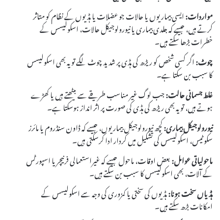
مواردات:
ایسی بیماریوں یا حالات جو عضلات یا ہڈیوں کے نظام کو متاثر
کرتے ہیں، جیسے کہ جلدی بیماری یا نیورولوجیکل حالات، اسکولیسس کے
خطرات بڑھا سکتے ہیں۔
چوٹ:
اگر کسی شخص کو ریڑھ کی ہڈی پر شدید چوٹ لگے تو یہ بھی اسکولیسس
کا سبب بن سکتا ہے۔
غلط جسمانی حالت:
جب لوگ غیر مناسب طریقے سے بیٹھتے ہیں یا کھڑے
ہوتے ہیں، تو یہ بھی ریڑھ کی ہڈی کی صورت پر اثر انداز ہوسکتا ہے۔
نیورولوجیکل بیماری:
کچھ نیورولوجیکل بیماریوں، جیسے کہ ڈاون سنڈروم یا مائرز
سکوٹیس، اسکولیسس کی تشکیل میں کردار ادا کرسکتی ہیں۔
ماحولیاتی عوامل:
بعض اوقات، ماحول جیسے کہ غیراستعمالی فرنیچر یا اسپورٹس
کے آلات، بھی اسکولیسس کا سبب بن سکتے ہیں۔
ہڈیاں سخت ہونا:
ہڈیوں کی سختی یا کمزوری کی وجہ سے اسکولیسس کے
امکانات بڑھ سکتے ہیں۔