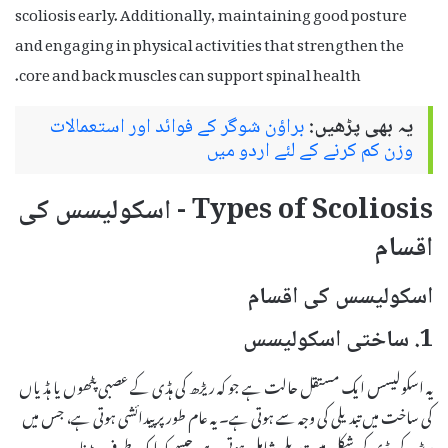
scoliosis early. Additionally, maintaining good posture
and engaging in physical activities that strengthen the
core and back muscles can support spinal health.
یہ بھی پڑھیں:
براؤن شوگر کے فوائد اور استعمالات
وزن کم کرنے کے لئے اردو میں
Types of Scoliosis - اسکولیسس کی
اقسام
اسکولیسس کی اقسام
1. ساختی اسکولیسس
یہ اسکولیسس ایک مستقل حالت ہے جو کہ ریڑھ کی ہڈی کے عصبی پٹھوں یا ہڈیاں
کی ساخت میں تبدیلی کی وجہ سے ہوتی ہے۔ یہ عام طور پر پیدائشی ہوتی ہے، جس میں
ریڑھ کی ہڈی کی شکل میں تبدیلی شامل ہوتی ہے، جیسے کہ ایک طرف مڑنا۔