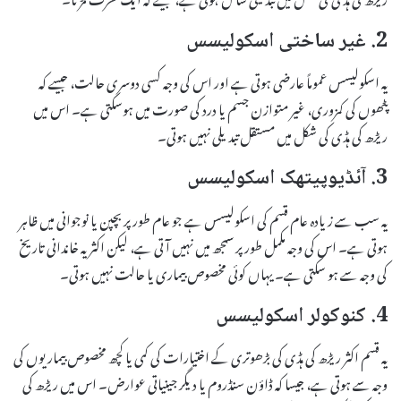
2. غیر ساختی اسکولیسس
یہ اسکولیسس عموماً عارضی ہوتی ہے اور اس کی وجہ کسی دوسری حالت، جیسے کہ
پٹھوں کی کمزوری، غیر متوازن جسم یا درد کی صورت میں ہوسکتی ہے۔ اس میں
ریڑھ کی ہڈی کی شکل میں مستقل تبدیلی نہیں ہوتی۔
3. آئڈیوپیتھک اسکولیسس
یہ سب سے زیادہ عام قسم کی اسکولیسس ہے جو عام طور پر بچپن یا نوجوانی میں ظاہر
ہوتی ہے۔ اس کی وجہ مکمل طور پر سمجھ میں نہیں آتی ہے، لیکن اکثر یہ خاندانی تاریخ
کی وجہ سے ہو سکتی ہے۔ یہاں کوئی مخصوص بیماری یا حالت نہیں ہوتی۔
4. کنوکولر اسکولیسس
یہ قسم اکثر ریڑھ کی ہڈی کی بڑھوتری کے اختیارات کی کمی یا کچھ مخصوص بیماریوں کی
وجہ سے ہوتی ہے، جیسا کہ ڈاؤن سنڈروم یا دیگر جینیاتی عوارض۔ اس میں ریڑھ کی