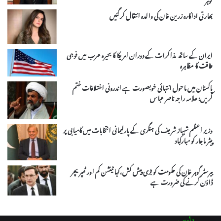
بھارتی اداکارہ زرین خان کی والدہ انتقال کر گئیں
ایران کے ساتھ مذاکرات کے دوران امریکا کا بحیرہ عرب میں فوجی
طاقت کا مظاہرہ
پاکستان میں ماحول انتہائی خوبصورت ہے اندرونی اختلافات ختم
کریں: علامہ راجہ ناصر عباس
وزیر اعظم شہباز شریف کی ہنگری کے پارلیمانی انتخابات میں کامیابی پر
پیٹر ماجار کو مبارکباد
بیرسٹر گوہر خان کی حکومت کو بڑی پیش کش،کہا ٹینشن کم اور ٹمپریچر
ڈاؤن کرنے کی ضرورت ہے