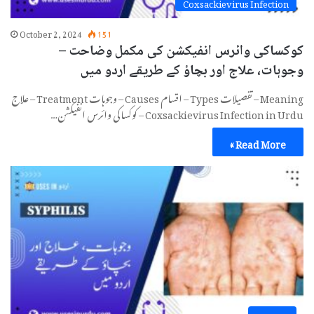
Coxsackievirus Infection
October 2, 2024
151
کوکساکی وائرس انفیکشن کی مکمل وضاحت –
وجوہات، علاج اور بچاؤ کے طریقے اردو میں
Meaning – تفصیلات Types – اقسام Causes – وجوہات Treatment – علاج
Coxsackievirus Infection in Urdu – کوکساکی وائرس انفیکشن…
Read More »