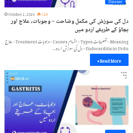
Disease
October 2, 2024
120
دل کی سوزش کی مکمل وضاحت – وجوہات، علاج اور
بچاؤ کے طریقے اردو میں
Meaning – تفصیلات Types – اقسام Causes – وجوہات Treatment – علاج
Endocarditis in Urdu – دل کی سوزش اردو…
Read More »