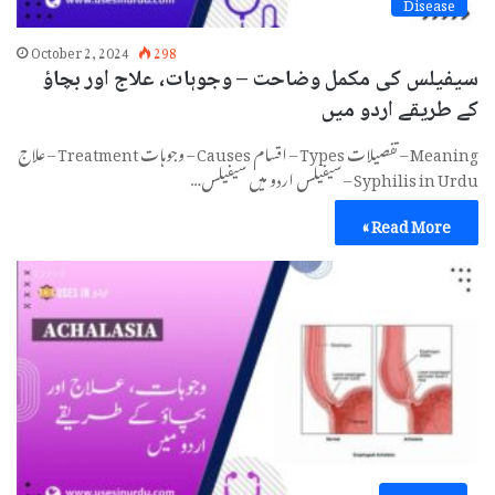
Disease
October 2, 2024
298
سیفیلس کی مکمل وضاحت – وجوہات، علاج اور بچاؤ
کے طریقے اردو میں
Meaning – تفصیلات Types – اقسام Causes – وجوہات Treatment – علاج
Syphilis in Urdu – سیفیلس اردو میں سیفیلس…
Read More »