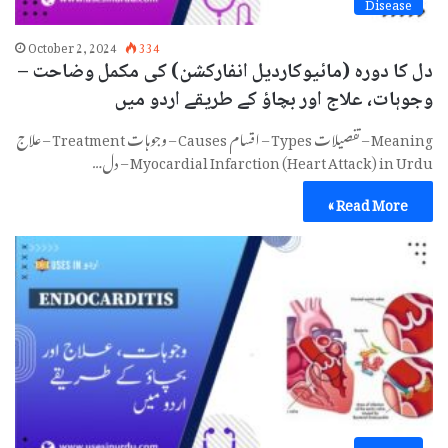
Disease
October 2, 2024
334
دل کا دورہ (مائیوکاردیل انفارکشن) کی مکمل وضاحت –
وجوہات، علاج اور بچاؤ کے طریقے اردو میں
Meaning – تفصیلات Types – اقسام Causes – وجوہات Treatment – علاج
Myocardial Infarction (Heart Attack) in Urdu – دل…
Read More »