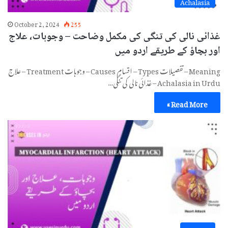
Achalasia
October 2, 2024
255
غذائی نالی کی تنگی کی مکمل وضاحت – وجوہات، علاج
اور بچاؤ کے طریقے اردو میں
Meaning – تفصیلات Types – اقسام Causes – وجوہات Treatment – علاج
Achalasia in Urdu – غذائی نالی کی تنگی…
Read More »