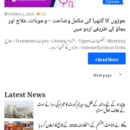
Disease
October 2, 2024
132
جوڑوں کا گٹھیا کی مکمل وضاحت – وجوہات، علاج اور
بچاؤ کے طریقے اردو میں
Meaning – تفصیلات Types – اقسام Causes – وجوہات Treatment – علاج
Osteoarthritis in Urdu – جوڑوں کا گٹھیا اردو…
Read More »
Next page
Latest News
جائیداد کے لیے والد کے قتل پر سپریم کورٹ کا مجرم کی سزائے موت
کے خلاف اپیل مسترد
پیکٹا نے جماعت ہشتم کے امتحانات 2026 کے نتائج کا اعلان کر دیا