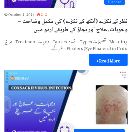
Disease
October 2, 2024
212
نظر کے ٹکڑے (آنکھ کے ٹکڑے) کی مکمل وضاحت –
وجوہات، علاج اور بچاؤ کے طریقے اردو میں
Meaning – تفصیلات Types – اقسام Causes – وجوہات Treatment – علاج
Floaters (Eye Floaters) in Urdu – نظر کے…
Read More »