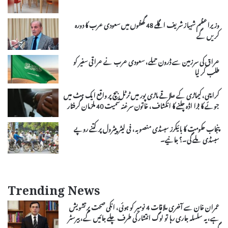
وزیراعظم شہباز شریف اگلے 48 گھنٹوں میں سعودی عرب کا دورہ
کریں گے
عراق کی سرزمین سے ڈرون حملے، سعودی عرب نے عراقی سفیر کو
طلب کر لیا
کراچی، کیماڑی کے علاقے ماڑی پور میں ٹرٹل بیچ پر واقع ایک ہٹ میں
جوئے کا بڑا اڈہ چلنے کا انکشاف، خاتون سرغنہ سمیت 40 ملزمان گرفتار
پنجاب حکومت کا بائیکرز سبسڈی منصوبہ، فی لیٹر پیٹرول پر کتنے روپے
سبسڈی ملے گی۔؟ جانیے۔
Trending News
عمران خان سے آخری ملاقات 4 نومبر کو ہوئی، انکی صحت پر تشویش
ہے، یہ سلسلہ جاری رہا تو لوگ انتشار کی طرف چلے جائیں گے، بیرسٹر
گوہر