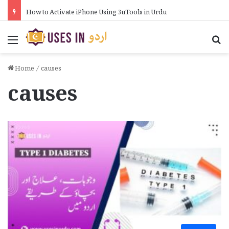
How to Activate iPhone Using 3uTools in Urdu
Menu
Se
Home
/
causes
causes