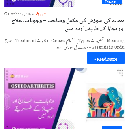
Disease
October 2, 2024
227
معدے کی سوزش کی مکمل وضاحت – وجوہات، علاج
اور بچاؤ کے طریقے اردو میں
Meaning – تفصیلات Types – اقسام Causes – وجوہات Treatment – علاج
Gastritis in Urdu – معدے کی سوزش اردو…
Read More »