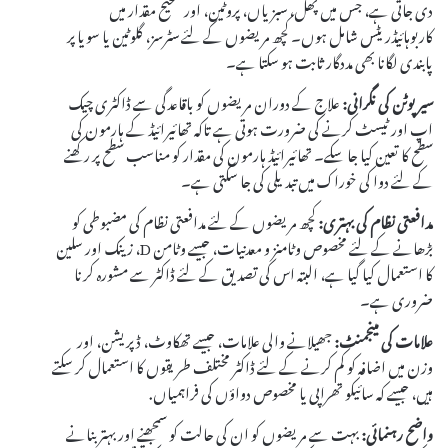
دی جاتی ہے، جس میں پھل، سبزیاں، پروٹین، اور صحیح مقدار میں
کاربوہائیڈریٹس شامل ہوں۔ کچھ مریضوں کے لئے سٹرسز، گلوٹین یا سویا پر
پابندی لگانا بھی مددگار ثابت ہو سکتا ہے۔
سیرپوٹن کی نگرانی:
علاج کے دوران مریضوں کو باقاعدگی سے ڈاکٹری چیک
اپ اور ٹیسٹ کرنے کی ضرورت ہوتی ہے تاکہ تھائیرائیڈ کے ہارمون کی
سطح کا تعین کیا جا سکے۔ تھائیرائیڈ ہارمون کی مقدار کو مناسب سطح پر رکھنے
کے لئے دوا کی خوراک میں تبدیلی کی جا سکتی ہے۔
مدافعتی نظام کی بہتری:
کچھ مریضوں کے لئے مدافعتی نظام کی مضبوطی کو
بڑھانے کے لئے مخصوص وٹامنز و معدنیات، جیسے وٹامن D، زینک اور سلین
کا استعمال کیا گیا ہے، البتہ اس کی تصدیق کے لئے ڈاکٹر سے مشورہ کرنا
ضروری ہے۔
علامات کی مینجمنٹ:
جھیلانے والی علامات، جیسے تھکاوٹ، ڈپریشن، اور
وزن میں اضافہ کو کم کرنے کے لئے ڈاکٹر مختلف طریقوں کا استعمال کر سکتے
ہیں، جیسے کہ سائیکو تھراپی یا مخصوص دواؤں کی فراہمیاں.
واضح رہنمائی:
بہت سے مریضوں کو ان کی حالت کو سمجھنے اور بہتر بنانے