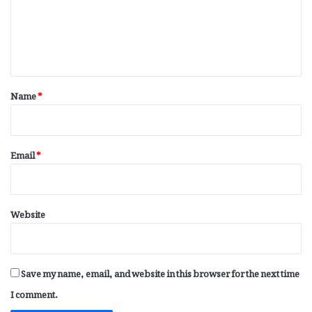
m
e
n
t
*
Name
*
Email
*
Website
Save my name, email, and website in this browser for the next time
I comment.