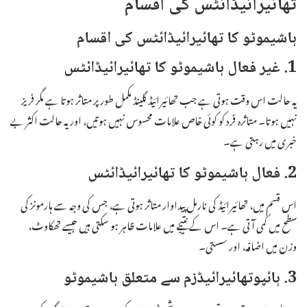
تھائیرائیڈائٹس کی اقسام
ہاشیموٹو کا تھائیرائیڈائٹس کی اقسام
1. غیر فعال ہاشیموٹو کا تھائیرائیڈائٹس
یہ حالت اس وقت ہوتی ہے جب تھائیرائیڈ گلینڈ مکمل طور پر متاثر ہوتا ہے مگر فریز
نہیں ہوتا۔ متاثرہ فرد کو کوئی خاص علامات محسوس نہیں ہوتیں، اور یہ حالت اکثر بے
خبری میں رہتی ہے۔
2. فعال ہاشیموٹو کا تھائیرائیڈائٹس
اس قسم میں، تھائیرائیڈ کی نارمل پیداوار متاثر ہوتی ہے، جس کی وجہ سے ہارمونز کی
سطح میں کمی آتی ہے۔ اس کے نتیجے میں علامات ظاہر ہو سکتی ہیں جیسے تھکاوٹ،
وزن میں اضافہ، اور سستی۔
3. ہائپوتھائیرائیڈزم سے متعلق ہاشیموٹو