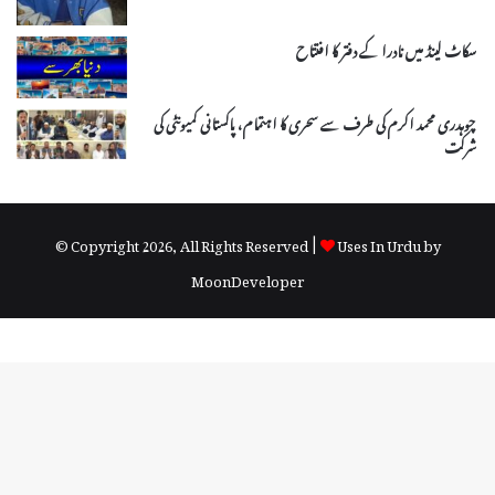
سکاٹ لینڈ میں نادرا کے دفتر کا افتتاح
چوہدری محمد اکرم کی طرف سے سحری کا اہتمام، پاکستانی کمیونٹی کی
شرکت
© Copyright 2026, All Rights Reserved |
Uses In Urdu by
MoonDeveloper