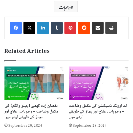
وجوہات
LinkedIn
Tumblr
Pinterest
Reddit
Share via Email
Print
Related Articles
اے اورٹک ڈسیکشن کی مکمل وضاحت
نقصان زدہ گھٹنے (جینو والگم) کی
– وجوہات، علاج اور بچاؤ کے طریقے
مکمل وضاحت – وجوہات، علاج اور
اردو میں
بچاؤ کے طریقے اردو میں
September 29, 2024
September 28, 2024