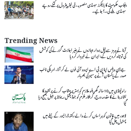
پنجاب حکومت کا بائیکرز سبسڈی منصوبہ، فی لیٹر پیٹرول پر کتنے روپے
سبسڈی ملے گی۔؟ جانیے۔
Trending News
آبنائے ہرمز سے تیل بردار جہازوں نے بغیر اجازت گزرنے کی کوشش
کی تو تباہ کر دیں گے: ایران نے خبردار کر دیا
جے ڈی وینس اپنا پی ٹی اے اپروو آئی فون لے کر آنا، امریکی نائب
صدر کے پاکستان آنے پر میمز کی بھرمار
راولپنڈی میں 10سالہ گھریلو ملازم کو بستر پر پیشاب کرنے پر تشدد کا
نشانہ بنانے کا مقدمہ درج، گرفتار ملزم کو جوڈیشل ریمانڈ پر جیل بھیج دیا
گیا
لاہور میں خاتون کو ہراساں کرنے والے رکشہ ڈرائیور کے نیفے میں
پستول چل گیا