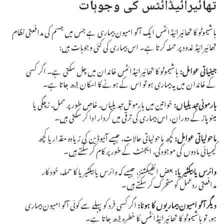
تھائیرائیڈائٹس کی وجوہات
ہاشیموٹو کا تھائیرائیڈائٹس ایک آٹو امیون بیماری ہے جس میں جسم کی مدافعتی نظام
تھائیرائیڈ غدود پر حملہ کرتا ہے۔ اس بیماری کی کئی وجوہات ہیں:
جینیاتی عوامل:
ہاشیموٹو کا تھائیرائیڈائٹس خاندان میں چل سکتی ہے۔ اگر کسی
کے خاندان میں یہ بیماری ہو تو اس کے ہونے کا امکان بڑھ جاتا ہے۔
ہارمونی تبدیلیاں:
خواتین میں ہارمونل تبدیلیاں، خاص طور پر حمل، زچگی یا
مینوپاز کے دوران، اس بیماری کی ترقی میں کردار ادا کر سکتی ہیں۔
ماحولیاتی عوامل:
کچھ ماحولیاتی حالات، جیسے آئیوڈین کی زیادہ مقدار یا کچھ
کیمیائی مادوں کی موجودگی، ایجنٹ کے طور پر کام کر سکتے ہیں۔
وائرس یا بیکٹیریا:
بعض انفییکشنز، جیسے کہ وائرس یا بیکٹیریا کا حملہ، خود کار
مدافعتی ردعمل کو متحرک کر سکتے ہیں۔
دیگر آٹو امیون بیماریوں کا ہونا:
اگر کسی فرد کو پہلے سے کوئی آٹو امیون بیماری
ہو، تو ہاشیموٹو کا تھائیرائیڈائٹس کا خطرہ بڑھ جاتا ہے۔