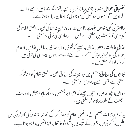
نفسیاتی عوامل:
شدید ذہنی دباؤ، ٹراما یا لمبے وقت تک تناؤ میں رہنے والے
افراد میں آٹو امیون ردعمل کی موجودگی کا امکان زیادہ ہوتا ہے۔
وٹامنز کی کمی:
خاص طور پر وٹامن D اور وٹامن B12 کی کمی، مدافعتی نظام کی
کمزوری کا باعث بن سکتی ہے جس سے بیماری کی ترقی ہوسکتی ہے۔
غذائی عادات:
بعض غذائیں، جیسے کہ گلوٹن والی غذائیں، یا ان غذاؤں کا عدم
موجودگی جو تھائیرائیڈ کی صحت کے لئے فائدہ مند ہوں، بیماری کی ترقی میں
کردار ادا کر سکتی ہیں۔
تیزابوں کی زیادتی:
جسم میں تیزابیت کی زیادتی بھی مدافعتی نظام کو متاثر کر
سکتی ہے، جس سے یہ بیماری ہو سکتی ہے۔
دوائیں:
کچھ خاص دوائیں، جیسے کہ انٹی ڈپریسنٹس یا دیگر بایولوجیکل ادویات،
ایجنٹ کے طور پر کام کر سکتی ہیں۔
یہ تمام وجوہات جسم کے مدافعتی نظام کو متاثر کر کے تھائیرائڈ غدود کی کارکردگی میں
خلل پیدا کرتی ہیں، جس کے نتیجہ میں ہاشیموٹو کا تھائیرائیڈائٹس پیدا ہو جاتا ہے۔