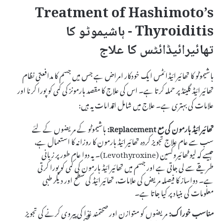
Treatment of Hashimoto’s
Thyroiditis - ہاشیموٹو کا
تھائیرائیڈائٹس کا علاج
ہاشیموٹو کا تھائیرائیڈائٹس ایک خودکار امراض ہے جس میں جسم کا مدافعتی نظام
تھائیرائیڈ گلینڈ پر حملہ کرتا ہے۔ اس کی علاج کا مقصد ہارمونز کی کمی کو پورا کرنا اور
علامات کی بہتری ہے۔ علاج میں شامل اقدامات یہ ہیں:
تھائیرائیڈ ہارمون کی مع Replacement:
ہاشیموٹو کے مریضوں کے لئے
سب سے عام علاج تجویز کردہ تھائیرائیڈ ہارمون کا روزانہ کا استعمال ہے،
جیسے کہ لیوٹھائیروکسین (Levothyroxine)۔ یہ دوا عام طور پر زبانی
طریقے سے لی جاتی ہے اور جسم میں تھائیرائیڈ ہارمون کی کمی کو پورا کرتی
ہے۔ دواساز کا فیصلہ مریض کی علامات، تھائیرائیڈ کی سطح اور دیگر طبی
معلومات کی بنیاد پر کیا جاتا ہے۔
مناسب خوراک:
مریضوں کو متوازن اور صحتمند غذا کی پیروی کرنے کی تجویز