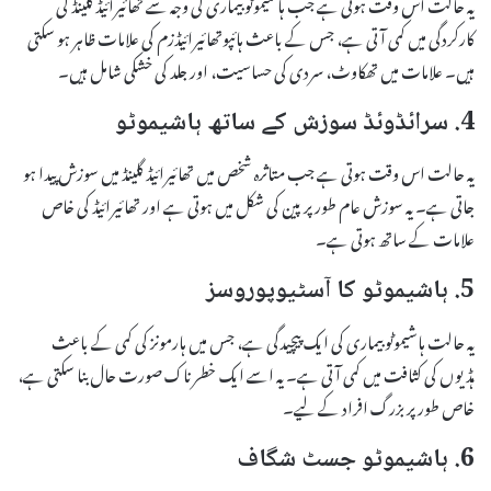
یہ حالت اس وقت ہوتی ہے جب ہاشیموٹو بیماری کی وجہ سے تھائیرائیڈ گلینڈ کی
کارکردگی میں کمی آتی ہے، جس کے باعث ہائپوتھائیرائیڈزم کی علامات ظاہر ہو سکتی
ہیں۔ علامات میں تھکاوٹ، سردی کی حساسیت، اور جلد کی خشکی شامل ہیں۔
4. سرائڈوئڈ سوزش کے ساتھ ہاشیموٹو
یہ حالت اس وقت ہوتی ہے جب متاثرہ شخص میں تھائیرائیڈ گلینڈ میں سوزش پیدا ہو
جاتی ہے۔ یہ سوزش عام طور پر پین کی شکل میں ہوتی ہے اور تھائیرائیڈ کی خاص
علامات کے ساتھ ہوتی ہے۔
5. ہاشیموٹو کا آسٹیوپوروسز
یہ حالت ہاشیموٹو بیماری کی ایک پیچیدگی ہے، جس میں ہارمونز کی کمی کے باعث
ہڈیوں کی کثافت میں کمی آتی ہے۔ یہ اسے ایک خطرناک صورت حال بنا سکتی ہے،
خاص طور پر بزرگ افراد کے لیے۔
6. ہاشیموٹو جسٹ شگاف