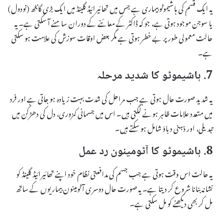
یہ ایک قسم کی ہاشیموٹو بیماری ہے جس میں تھائیرائیڈ گلینڈ میں ایک بڑی گانٹھ (نودول)
یا سوجن موجود ہوتی ہے، جو کہ ڈاکٹر کے معائنے کے دوران سامنے آ سکتی ہے۔ یہ
حالت معمولی طور پر بے خطر ہوتی ہے مگر بعض اوقات سوزش کی علامت ہو سکتی
ہے۔
7. ہاشیموٹو کا شدید مرحلہ
یہ شدید صورت حال ہوتی ہے جب مراحل کی شدت بہت زیادہ ہو جاتی ہے اور فرد
میں متعدد علامات ظاہر ہونے لگتی ہیں۔ اس میں جسمانی کمزوری، دل کی دھڑکن میں
تبدیلی، اور ذہنی دباؤ شامل ہو سکتے ہیں۔
8. ہاشیموٹو کا آٹومینون رد عمل
یہ حالت اس وقت ہوتی ہے جب جسم کی مدافعتی نظام خود اپنے تھائیرائیڈ گلینڈ کو
نشانہ بنانا شروع کر دیتا ہے۔ یہ صورت حال دوسری آٹومینون بیماریوں کے ساتھ
مل کر بھی دیکھنے کو مل سکتی ہے۔