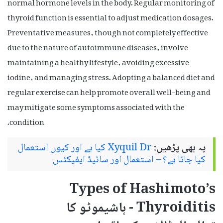
normal hormone levels in the body. Regular monitoring of
thyroid function is essential to adjust medication dosages.
Preventative measures, though not completely effective
due to the nature of autoimmune diseases, involve
maintaining a healthy lifestyle, avoiding excessive
iodine, and managing stress. Adopting a balanced diet and
regular exercise can help promote overall well-being and
may mitigate some symptoms associated with the
condition.
یہ بھی پڑھیں:
Xyquil Dr کیا ہے اور کیوں استعمال
کیا جاتا ہے؟ – استعمال اور سائیڈ ایفیکٹس
Types of Hashimoto’s
Thyroiditis - ہاشیموٹو کا