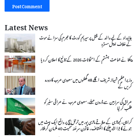
Latest News
جائیداد کے لیے والد کے قتل پر سپریم کورٹ کا مجرم کی سزائے موت
کے خلاف اپیل مسترد
پیکٹا نے جماعت ہشتم کے امتحانات 2026 کے نتائج کا اعلان کر دیا
وزیراعظم شہباز شریف اگلے 48 گھنٹوں میں سعودی عرب کا دورہ
کریں گے
عراق کی سرزمین سے ڈرون حملے، سعودی عرب نے عراقی سفیر کو
طلب کر لیا
کراچی، کیماڑی کے علاقے ماڑی پور میں ٹرٹل بیچ پر واقع ایک ہٹ میں
جوئے کا بڑا اڈہ چلنے کا انکشاف، خاتون سرغنہ سمیت 40 ملزمان گرفتار