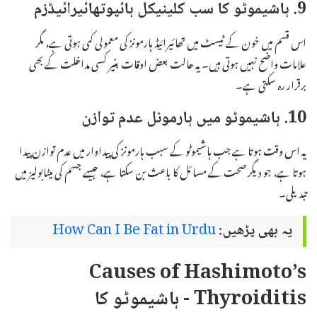
9. ہاشیموٹو کا سب کلینیکل ہائپوتھائیرائیڈزم
اس قسم میں خون کے ٹیسٹ میں تھائیرائیڈ ہارمونز کی معمولی کمی ہوتی ہے، مگر
علامات واضح نہیں ہوتی ہیں۔ یہ حالت بعض اوقات بغیر کسی مداخلت کے بھی
برقرار رہ سکتی ہے۔
10. ہاشیموٹو میں ہارمونل عدم توازن
یہ اس وقت ہوتا ہے جب ہاشیموٹو کے سبب ہارمونز کی پیداوار میں عدم توازن پیدا
ہوتا ہے، جو دیگر صحت کے مسائل کا باعث بن سکتا ہے، جیسے جسم کی میٹابولیز میں
تبدیلی۔
یہ بھی پڑھیں:
How Can I Be Fat in Urdu
Causes of Hashimoto’s
Thyroiditis - ہاشیموٹو کا