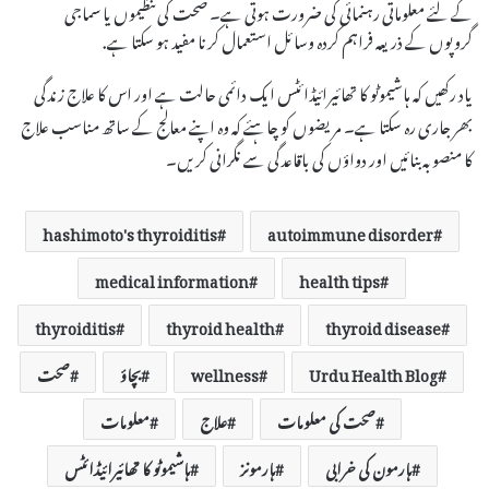
کے لئے معلوماتی رہنمائی کی ضرورت ہوتی ہے۔ صحت کی تنظیموں یا سماجی
گروپوں کے ذریعہ فراہم کردہ وسائل استعمال کرنا مفید ہو سکتا ہے.
یاد رکھیں کہ ہاشیموٹو کا تھائیرائیڈائٹس ایک دائمی حالت ہے اور اس کا علاج زندگی
بھر جاری رہ سکتا ہے۔ مریضوں کو چاہئے کہ وہ اپنے معالج کے ساتھ مناسب علاج
کا منصوبہ بنائیں اور دواؤں کی باقاعدگی سے نگرانی کریں۔
hashimoto's thyroiditis
autoimmune disorder
medical information
health tips
thyroiditis
thyroid health
thyroid disease
Urdu Health Blog
wellness
بچاؤ
صحت
صحت کی معلومات
علاج
معلومات
ہارمون کی خرابی
ہارمونز
ہاشیموٹو کا تھائیرائیڈائٹس