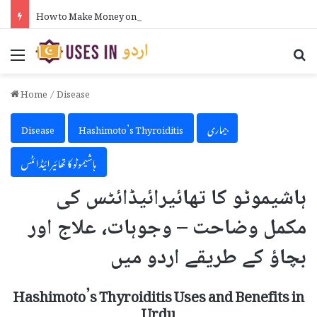
How to Make Money on Telegram in Urdu
Menu
Se
Home
/
Disease
بیماری
Hashimoto’s Thyroiditis
Disease
ہاشیموٹو کا تھائیرائیڈائٹس
ہاشیموٹو کا تھائیرائیڈائٹس کی
مکمل وضاحت – وجوہات، علاج اور
بچاؤ کے طریقے اردو میں
Hashimoto’s Thyroiditis Uses and Benefits in
Urdu