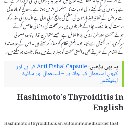
لیے ہارمون کی جگہ لینے والی ادویات کا استعمال شامل ہوتا ہے۔ معالج کو باقاعدگی
سے مریض کے تھائیرائیڈ ہارمون کی سطح کی جانچ کرنی ہوتی ہے تاکہ دوا کی مقدار کو
درست کیا جا سکے۔ بچاؤ کے طریقوں میں ماہر صحت کی رہنمائی حاصل کرتے
ہوئے صحت مند طرز زندگی اپنانا شامل ہے، جیسے متوازن غذا، باقاعدہ جسمانی
سرگرمی، اور کیمیکل سے بچنا جو مدافعتی نظام کو متاثر کر سکتے ہیں۔ اس کے علاوہ، تناؤ
کے انتظام کے طریقے بھی مدافعتی صحت کو بہتر بنانے میں مددگار ثابت ہو سکتے ہیں۔
یہ بھی پڑھیں:
Arti Fishal Capsule کیا ہے اور
کیوں استعمال کیا جاتا ہے – استعمال اور سائیڈ
ایفیکٹس
Hashimoto’s Thyroiditis in
English
Hashimoto's thyroiditis is an autoimmune disorder that