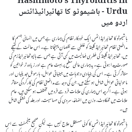
Hashimoto’s Thyroiditis in
Urdu - ہاشیموٹو کا تھائیرائیڈائٹس
اردو میں
ہاشیموٹو کا تھائیرائیڈائٹس ایک خودکار نظام کی بیماری ہے جس میں انسانی جسم کا
مدافعتی نظام تھائیرائیڈ گلینڈ کو غلطی سے نقصان پہنچاتا ہے۔ اس حالت کے نتیجے
میں، تھائیرائیڈ گلینڈ کی فطری فعالیت میں کمی آتی ہے جس سے ہائپوتھائیرائیڈزم کی
صورت پیدا ہوتی ہے۔ یہ بیماری عالمی سطح پر بہت عام ہے اور زیادہ تر خواتین کو
متاثر کرتی ہے۔ اس کی بنیادی وجوہات میں جینیاتی عوامل، ہارمونل تبدیلیاں اور
ماحولیاتی عوامل شامل ہو سکتے ہیں، جن کی وجہ سے مدافعتی نظام کی کارکردگی متاثر
ہوتی ہے۔ اگرچہ اس بیماری کی علامات فرد سے فرد میں مختلف ہو سکتی ہیں، عام
علامات میں تھکاوٹ، وزن میں اضافہ، سردی کی حساسیت، اور جلد کی خشکی شامل
ہیں۔
ہاشیموٹو کا تھائیرائیڈائٹس کا کوئی مستقل علاج نہیں ہے، لیکن صحیح مینجمنٹ سے اس
کے اثرات کو کم کیا جا سکتا ہے۔ علاج میں تھائیرائیڈ ہارمون کی کمی کو پورا کرنے کے