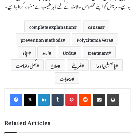
چاہیے۔ مریض کو اپنے مخصوص حالات کے لئے ماہر طبیب سے مشورہ کرنا چاہیے۔
complete explanation
causes
prevention methods
Polycitemia Vera
treatment
Urdu
اردو
بچاؤ
پالیسیٹیمیا ویرا
طریقے
علاج
مکمل وضاحت
وجوہات
LinkedIn
Tumblr
Pinterest
Reddit
Share via Email
Print
Related Articles