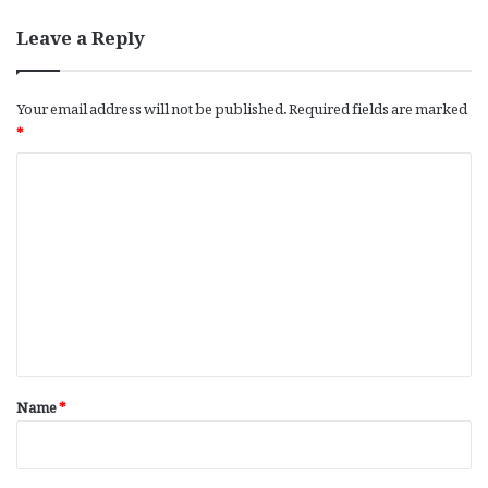
Leave a Reply
Your email address will not be published.
Required fields are marked
*
C
o
m
m
e
n
t
*
Name
*