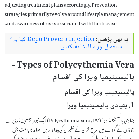
adjusting treatment plans accordingly. Prevention
strategies primarily revolve around lifestyle management
and awareness of risks associated with the disease.
یہ بھی پڑھیں:
Depo Provera Injection کیا ہے؟
– استعمال اور سائیڈ ایفیکٹس
Types of Polycythemia Vera -
پالیسیٹیمیا ویرا کی اقسام
پالیسیٹیمیا ویرا کی اقسام
1. بنیادی پالیسیٹیمیا ویرا
بنیادی پالیسیٹیمیا ویرا (Polycythemia Vera, PV) ایک ٹیومر جیسی بیماری ہے
جو ہڈی کے گودے میں سرخ خون کے خلیوں کی پیداوار میں اضافہ کا باعث بنتی
ہے۔ یہ ایک جینیاتی تبدیلی کی وجہ سے ہوتی ہے، خاص طور پر JAK2 ویرینٹ کی