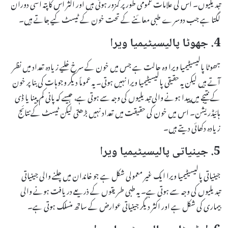
تبدیلیوں۔ اس کی علامات عمومی طور پر کمزور ہوتی ہیں اور اکثر اس کا پتہ اسی دوران
لگتا ہے جب دوسرے طبی معائنے کے تحت خون کے ٹیسٹ کیے جاتے ہیں۔
4. جھوٹا پالیسیٹیمیا ویرا
جھوٹا پالیسیٹیمیا ویرا وہ حالت ہے جس میں خون کے سرخ خلیے زیادہ تعداد میں نظر
آتے ہیں لیکن یہ حقیقی پالیسیٹیمیا ویرا نہیں ہوتی۔ یہ عموماً دیگر وجوہات کی بنا پر خون
کے نتیجے میں پیدا ہونے والی تبدیلیوں کی وجہ سے ہوتی ہے، جیسے کہ پانی کم پینا یا ڈی
ہائیڈریشن۔ اس میں خون کی حقیقت میں تعداد نہیں بڑھتی لیکن ٹیسٹ کے نتائج
زیادہ دکھائی دیتے ہیں۔
5. جینیاتی پالیسیٹیمیا ویرا
جینیاتی پالیسیٹیمیا ویرا ایک غیر معمولی شکل ہے جو خاندان میں چلنے والی جینیاتی
تبدیلیوں کی وجہ سے ہوتی ہے۔ یہ طبی طریقوں کے ذریعے دریافت ہونے والی
بیماری کی شکل ہے اور اکثر دیگر جینیاتی عوارض کے ساتھ منسلک ہوتی ہے۔