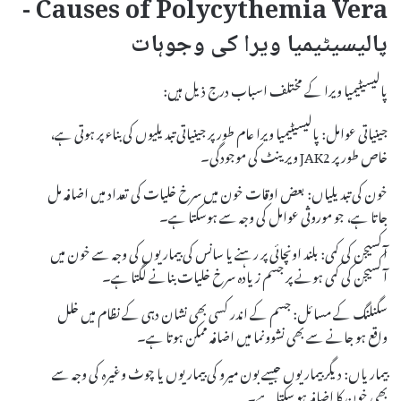
Causes of Polycythemia Vera -
پالیسیٹیمیا ویرا کی وجوہات
پالیسیٹیمیا ویرا کے مختلف اسباب درج ذیل ہیں:
جینیاتی عوامل: پالیسیٹیمیا ویرا عام طور پر جینیاتی تبدیلیوں کی بناء پر ہوتی ہے،
خاص طور پر JAK2 ویرینٹ کی موجودگی۔
خون کی تبدیلیاں: بعض اوقات خون میں سرخ خلیات کی تعداد میں اضافہ مل
جاتا ہے، جو موروثی عوامل کی وجہ سے ہوسکتا ہے۔
آکسیجن کی کمی: بلند اونچائی پر رہنے یا سانس کی بیماریوں کی وجہ سے خون میں
آکسیجن کی کمی ہونے پر جسم زیادہ سرخ خلیات بنانے لگتا ہے۔
سگنلنگ کے مسائل: جسم کے اندر کسی بھی نشان دہی کے نظام میں خلل
واقع ہو جانے سے بھی نشوونما میں اضافہ ممکن ہوتا ہے۔
بیماریاں: دیگر بیماریوں جیسے بون میرو کی بیماریوں یا چوٹ وغیرہ کی وجہ سے
بھی خون کا اضافہ ہو سکتا ہے۔