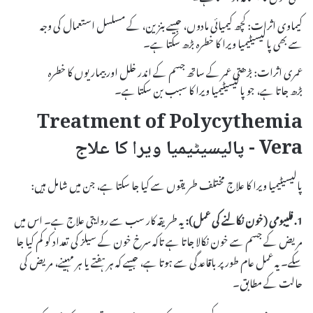
کیماوی اثرات: کچھ کیمیائی مادوں، جیسے بنزین، کے مسلسل استعمال کی وجہ
سے بھی پالیسیٹیمیا ویرا کا خطرہ بڑھ سکتا ہے۔
عمری اثرات: بڑھتی عمر کے ساتھ جسم کے اندر خلل اور بیماریوں کا خطرہ
بڑھ جاتا ہے، جو پالیسیٹیمیا ویرا کا سبب بن سکتا ہے۔
Treatment of Polycythemia
Vera - پالیسیٹیمیا ویرا کا علاج
پالیسیٹیمیا ویرا کا علاج مختلف طریقوں سے کیا جا سکتا ہے، جن میں شامل ہیں:
1. فلیبومی (خون نکالنے کی عمل):
یہ طریقہ کار سب سے روایتی علاج ہے۔ اس میں
مریض کے جسم سے خون نکالا جاتا ہے تاکہ سرخ خون کے سیلز کی تعداد کو کم کیا جا
سکے۔ یہ عمل عام طور پر باقاعدگی سے ہوتا ہے، جیسے کہ ہر ہفتے یا ہر مہینے، مریض کی
حالت کے مطابق۔