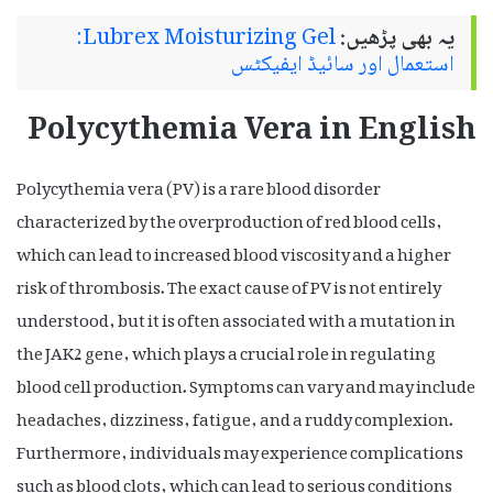
یہ بھی پڑھیں:
Lubrex Moisturizing Gel:
استعمال اور سائیڈ ایفیکٹس
Polycythemia Vera in English
Polycythemia vera (PV) is a rare blood disorder
characterized by the overproduction of red blood cells,
which can lead to increased blood viscosity and a higher
risk of thrombosis. The exact cause of PV is not entirely
understood, but it is often associated with a mutation in
the JAK2 gene, which plays a crucial role in regulating
blood cell production. Symptoms can vary and may include
headaches, dizziness, fatigue, and a ruddy complexion.
Furthermore, individuals may experience complications
such as blood clots, which can lead to serious conditions