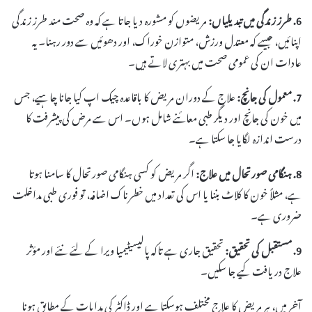
6. طرز زندگی میں تبدیلیاں:
مریضوں کو مشورہ دیا جاتا ہے کہ وہ صحت مند طرز زندگی
اپنائیں، جیسے کہ معتدل ورزش، متوازن خوراک، اور دھوئیں سے دور رہنا۔ یہ
عادات ان کی عمومی صحت میں بہتری لاتے ہیں۔
7. معمول کی جانچ:
علاج کے دوران مریض کا باقاعدہ چیک اپ کیا جانا چاہیے، جس
میں خون کی جانچ اور دیگر طبی معائنے شامل ہوں۔ اس سے مرض کی پیشرفت کا
درست اندازہ لگایا جا سکتا ہے۔
8. ہنگامی صورتحال میں علاج:
اگر مریض کو کسی ہنگامی صورتحال کا سامنا ہوتا
ہے، مثلاً خون کا کلاٹ بننا یا اس کی تعداد میں خطرناک اضافہ، تو فوری طبی مداخلت
ضروری ہے۔
9. مستقبل کی تحقیق:
تحقیق جاری ہے تاکہ پالیسیٹیمیا ویرا کے لئے نئے اور مؤثر
علاج دریافت کیے جا سکیں۔
آخر میں، ہر مریض کا علاج مختلف ہوسکتا ہے اور ڈاکٹر کی ہدایات کے مطابق ہونا