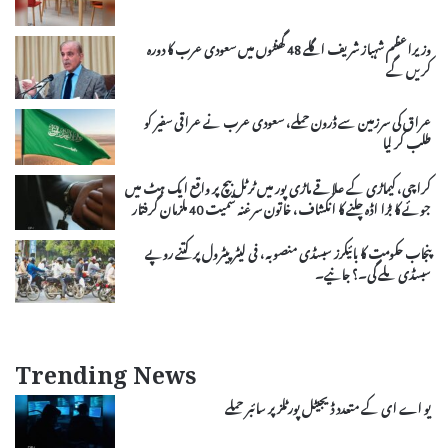
وزیراعظم شہباز شریف اگلے 48 گھنٹوں میں سعودی عرب کا دورہ
کریں گے
عراق کی سرزمین سے ڈرون حملے، سعودی عرب نے عراقی سفیر کو
طلب کر لیا
کراچی، کیماڑی کے علاقے ماڑی پور میں ٹرٹل بیچ پر واقع ایک ہٹ میں
جوئے کا بڑا اڈہ چلنے کا انکشاف، خاتون سرغنہ سمیت 40 ملزمان گرفتار
پنجاب حکومت کا بائیکرز سبسڈی منصوبہ، فی لیٹر پیٹرول پر کتنے روپے
سبسڈی ملے گی۔؟ جانیے۔
Trending News
یو اے ای کے متعدد ڈیجیٹل پورٹلز پر سائبر حملے