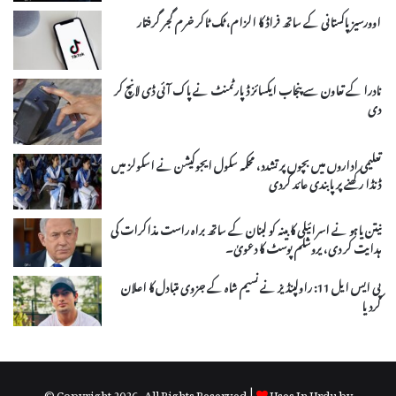
اوورسیز پاکستانی کے ساتھ فراڈ کا الزام، ٹک ٹاکر خرم گجر گرفتار
نادرا کے تعاون سے پنجاب ایکسائز ڈپارٹمنٹ نے پاک آئی ڈی لانچ کر
دی
تعلیمی اداروں میں بچوں پر تشدد، محکمہ سکول ایجوکیشن نے اسکولز میں
ڈنڈا رکھنے پر پابندی عائد کردی
نیتن یاہو نے اسرائیلی کابینہ کو لبنان کے ساتھ براہ راست مذاکرات کی
ہدایت کر دی، یروشلم پوسٹ کا دعویٰ۔
پی ایس ایل 11: راولپنڈیز نے نسیم شاہ کے جزوی متبادل کا اعلان
کردیا
© Copyright 2026, All Rights Reserved |
Uses In Urdu by