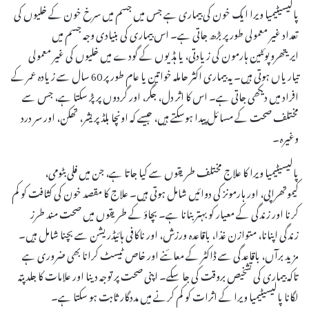
پالیسیٹیمیا ویرا ایک خون کی بیماری ہے جس میں جسم میں سرخ خون کے خلیوں کی
تعداد غیر معمولی طور پر بڑھ جاتی ہے۔ اس بیماری کی بنیادی وجہ جسم میں
ایریتھروپوئٹین ہارمون کی زیادتی، یا ہڈیوں کے گودے میں خلیوں کی غیر معمولی
تیاریاں ہوتی ہیں۔ یہ بیماری اکثر حاملہ خواتین یا عام طور پر 60 سال سے زیادہ عمر کے
افراد میں دیکھی جاتی ہے۔ اس کا اثر دل، جگر، اور گردوں پر پڑ سکتا ہے، جس سے
مختلف صحت کے مسائل پیدا ہوسکتے ہیں، جیسے کہ اونچا بلڈ پریشر، تھکن، اور سر درد
وغیرہ۔
پالیسیٹیمیا ویرا کا علاج مختلف طریقوں سے کیا جاتا ہے، جن میں فلی بٹومی،
کیموتھراپی، اور ہارمونز کی دوائیں شامل ہوتی ہیں۔ علاج کا مقصد خون کی کثافت کو کم
کرنا اور زندگی کے معیار کو بہتر بنانا ہے۔ بچاؤ کے طریقوں میں صحت مند طرز
زندگی اپنانا، متوازن غذا، باقاعدہ ورزش، اور ناکافی ہائیڈریشن سے بچنا شامل ہیں۔
مزید برآں، باقاعدگی سے ڈاکٹر کے معائنے اور خاص ٹیسٹ کرانا بھی ضروری ہے
تاکہ بیماری کی تشخیص بروقت کی جا سکے۔ اپنی صحت پر توجہ دینا اور علامات کا جلد پتہ
لگانا پالیسیٹیمیا ویرا کے اثرات کو کم کرنے میں مددگار ثابت ہو سکتا ہے۔