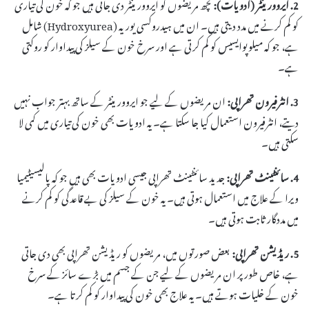
2. ایروورینٹر (ادویات):
کچھ مریضوں کو ایروورینٹر دی جاتی ہیں جو کہ خون کی تیاری
کو کم کرنے میں مدد دیتی ہیں۔ ان میں ہیدروکسی یوریہ (Hydroxyurea) شامل
ہے، جو کہ میلوپوایسیس کو کم کرتی ہے اور سرخ خون کے سیلز کی پیداوار کو روکتی
ہے۔
3. انٹرفیرون تھراپی:
ان مریضوں کے لیے جو ایروورینٹر کے ساتھ بہتر جواب نہیں
دیتے، انٹرفیرون استعمال کیا جا سکتا ہے۔ یہ ادویات بھی خون کی تیاری میں کمی لا
سکتی ہیں۔
4. سائنٹینٹ تھراپی:
جدید سائنٹینٹ تھراپی جیسی ادویات بھی ہیں جو کہ پالیسیٹیمیا
ویرا کے علاج میں استعمال ہوتی ہیں۔ یہ خون کے سیلز کی بے قاعدگی کو کم کرنے
میں مددگار ثابت ہوتی ہیں۔
5. ریڈیشن تھراپی:
بعض صورتوں میں، مریضوں کو ریڈیشن تھراپی بھی دی جاتی
ہے، خاص طور پر ان مریضوں کے لیے جن کے جسم میں بڑے سائز کے سرخ
خون کے خلیات ہوتے ہیں۔ یہ علاج بھی خون کی پیداوار کو کم کرتا ہے۔