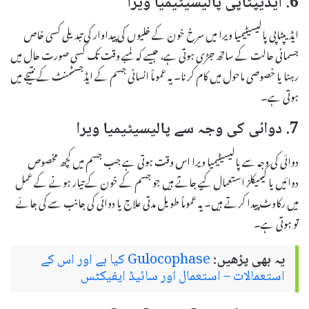
6. ایڈیپٹاپی پالیسیٹیمیا ویرا
ایڈیپٹاپی پالیسیٹیمیا ویرا میں سرخ خون کے خلیوں کی پیداوار کی تبدیلی کسی خاص
جسمانی حالت کے ساتھ جڑی ہوتی ہے، جیسے کہ لمبے وقت تک کسی صورت حال میں
رہنا یا خصوصی ماحول میں کام کرنا۔ یہ عموماً انسانی جسم کے ایڈجسٹمنٹ کے نتیجے میں
ہوتی ہے۔
7. دوائی کی وجہ سے پالیسیٹیمیا ویرا
دوائی کی وجہ سے پالیسیٹیمیا ویرا اس وقت ہوتی ہے جب جسم میں کچھ مخصوص
دوائیں یا کیمیکلز استعمال کیے جاتے ہیں جو جسم کے خون کے تیار ہونے کے عمل
میں رکاوٹ پیدا کرتے ہیں۔ یہ عموماً طویل مدتی علاج یا دوائی کی جانب سے کی جائے
تو ہوتی ہے۔
یہ بھی پڑھیں:
Gulocophase کیا ہے اور اس کے
استعمالات – استعمال اور سائیڈ ایفیکٹس