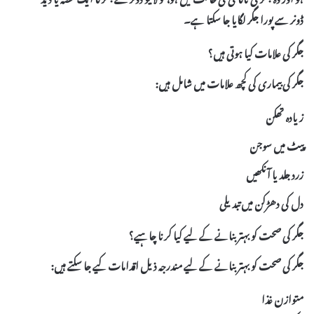
ڈونر
سے پورا جگر لگایا جا سکتا ہے۔
جگر کی علامات کیا ہوتی ہیں؟
جگر کی بیماری کی کچھ علامات میں شامل ہیں:
زیادہ تھکن
پیٹ میں سوجن
زرد جلد یا آنکھیں
دل کی دھڑکن میں تبدیلی
جگر کی صحت کو بہتر بنانے کے لیے کیا کرنا چاہیے؟
جگر کی صحت کو بہتر بنانے کے لیے مندرجہ ذیل اقدامات کیے جا سکتے ہیں:
متوازن غذا