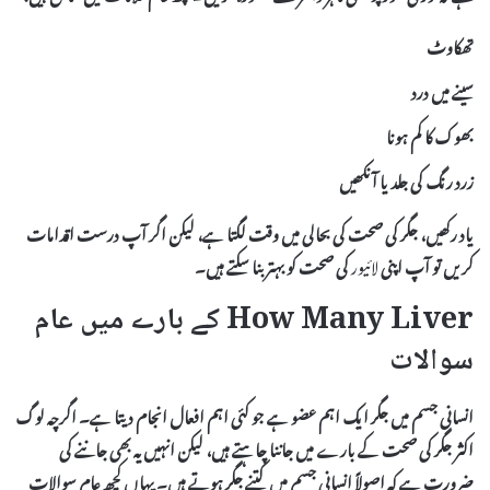
تھکاوٹ
سینے میں درد
بھوک کا کم ہونا
زرد رنگ کی جلد یا آنکھیں
یاد رکھیں، جگر کی صحت کی بحالی میں وقت لگتا ہے، لیکن اگر آپ درست اقدامات
کریں تو آپ اپنی
لائیور
کی صحت کو بہتر بنا سکتے ہیں۔
How Many Liver کے بارے میں عام
سوالات
انسانی جسم میں
جگر
ایک اہم عضو ہے جو کئی اہم افعال انجام دیتا ہے۔ اگرچہ لوگ
اکثر جگر کی صحت کے بارے میں جاننا چاہتے ہیں، لیکن انہیں یہ بھی جاننے کی
ضرورت ہے کہ اصولاً انسانی جسم میں کتنے جگر ہوتے ہیں۔ یہاں کچھ عام سوالات