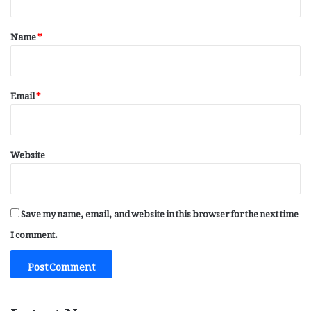
t
*
Name
*
Email
*
Website
Save my name, email, and website in this browser for the next time
I comment.