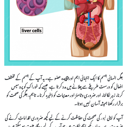
جگر، انسانی جسم کا ایک انتہائی اہم اور پیچیدہ عضو ہے۔ یہ آپ کے جسم کے مختلف
افعال کو درست طریقے سے چلانے میں مدد کرتا ہے، جیسے کہ خوراک کو پروسیس
کرنا، زہر نکالنا، اور ضروری وٹامنز اور معدنیات کو ذخیرہ کرنا۔ تاہم، جگر کی صحت کو
برقرار رکھنا ہمیشہ آسان نہیں ہوتا۔
آپ کو اپنی
لیور
کی صحت کی حفاظت کرنے کے لیے کچھ ضروری اقدامات کرنے کی
ضرورت ہے۔ یہاں کچھ اہم نکات ہیں جو آپ کے لیے مددگار ثابت ہو سکتے ہیں: