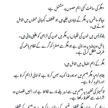
*
جگر کی ساخت
کئی اہم حصوں پر مشتمل ہے:
ہپاتوسائٹس:
یہ جگر کے بنیادی خلیے ہیں جو مختلف کیمیائی عملوں میں شامل
ہوتے ہیں۔
پلوٹونیس میں خون کی نلکیاں:
یہ جگر میں خون کی فراہمی کو یقینی بناتی ہیں۔
بائل دوپٹ:
یہ وہ نالی ہے جو جگر سے صفرا کو گرے کے نظام ہاضمہ کی
طرف منتقل کرتی ہے۔
جگر کے اہم افعال
میں شامل ہیں:
میٹابولزم:
جگر جسم میں موجود غذا کو پروسیس کرتا ہے، توانائی فراہم کرتا ہے،
اور ذخیرہ کرتا ہے۔
ٹاکسینز کی تطہیر:
یہ جسم میں سے زہریلے مادے نکالتا ہے اور انہیں نقصان دہ
اثرات سے محفوظ رکھتا ہے۔
پروٹین کی پیداوار:
جگر مختلف قسم کے پروٹینز پیدا کرتا ہے جو جسم کے مختلف