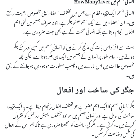
انسانی جسم میں How Many Liver
انسانی جسم ایک پیچیدہ نظام ہے جس میں مختلف اعضاء اپنی مخصوص اہمیت رکھتے
ہیں۔ ان اعضاء میں سے ایک اہم عضو جگر ہے، جو نہ صرف جسم میں کئی اہم
افعال انجام دیتا ہے بلکہ انسانی صحت کے لیے بھی بہت ضروری ہے۔
بہت سے افراد اس بات کی جانچ کرتے ہیں کہ انسانی جسم میں کیسے اور کتنے جگر
ہوتے ہیں۔ عام طور پر انسان کے جسم میں ایک ہی جگر ہوتا ہے، لیکن کچھ
مخصوص حالات میں اس بارے میں دلچسپ معلومات موجود ہیں جو جاننے کے لائق
ہیں۔
جگر کی ساخت اور افعال
جگر انسانی جسم کا ایک اہم عضو ہے جو مختلف افعال انجام دیتا ہے۔ یہ ایک پیچیدہ
ساخت کی حامل ہے اور انسانی جسم میں موجود مختلف کیمیکل ردعمل کو کنٹرول
کرنے میں مدد کرتی ہے۔ جگر کی ساخت کو سمجھنا ضروری ہے تاکہ ہم اس کے افعال
کی مکمل وضاحت کر سکیں۔