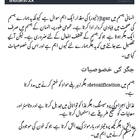
انسانی جسم میں
Jigar
(لیور) کی مقدار ایک اہم سوال ہے، کیونکہ یہ ہمارے جسم
کی صحت میں بنیادی کردار ادا کرتا ہے۔ عمومی طور پر، انسان کے جسم میں صرف
ایک جگر
ہوتا ہے، جو کہ جسم کے مختلف افعال کے لئے ضروری ہے۔ لیکن آئیے
تفصیل سے جانتے ہیں کہ یہ جگر ہمارے لئے کیوں اہم ہے اور اس کی خصوصیات
کیا ہیں۔
جگر کی خصوصیات
جسم میں detoxification:
جگر زہریلے مواد کو ختم کرنے میں مدد کرتا
ہے۔
غذائی اجزاء کی پروسیسنگ:
جگر غذا کو توانائی میں تبدیل کرتا ہے اور وٹامنز اور
معدنیات کو صحیح طریقے سے استعمال کرتا ہے۔
پیدائش:
جگر کچھ پروٹینز اور ہارمونز کی پیدائش کرتا ہے، جو کہ خون کی موجودگی
کو منظم کرنے میں اہم ہیں۔