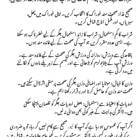
صحیح غذا:
صحت مند خوراک کا انتخاب کریں۔ اپنی خوراک میں پھل،
سبزیاں، اور مکمل اناج شامل کریں۔
شراب کا کم استعمال:
شراب کا زائد استعمال جگر کے لیے خطرناک ہو سکتا
ہے۔ ایسی حدود مقرر کریں جو آپ کی صحت کے لیے فائدہ مند ہوں۔
باقاعدگی سے ورزش:
روزانہ کی ورزش جگر کی صحت کے لیے فائدہ مند ہے۔
ورزش آپ کے میٹابولزم کو بڑھاتی ہے اور جسم کے زہریلے مادوں کو نکالنے
میں مدد کرتی ہے۔
وزن کا خیال:
موٹاپا اور اضافی وزن جگر کی صحت پر منفی اثر ڈال سکتے ہیں۔
صحت مند وزن کو حاصل کرنا اور برقرار رکھنا اہم ہے۔
ادویات کا احتیاط سے استعمال:
بعض ادویات جگر کو نقصان پہنچا سکتی
ہیں۔ ڈاکٹر کی ہدایت کے بغیر کوئی بھی دوائی نہ لیں۔
اگر آپ کو محسوس ہو رہا ہے کہ آپ کا
لیور
صحیح سے کام نہیں کر رہا، تو یہ ضروری
ہے کہ فوری طور پر کسی ماہر ڈاکٹر سے مشورہ کریں۔ کچھ عام علامات میں شامل ہیں: