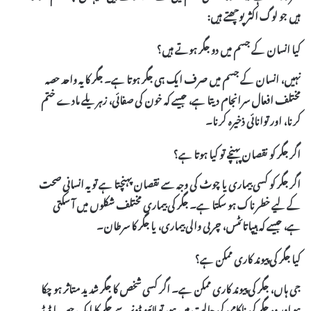
ہیں جو لوگ اکثر پوچھتے ہیں:
کیا انسان کے جسم میں دو جگر ہوتے ہیں؟
نہیں، انسان کے جسم میں صرف ایک ہی جگر ہوتا ہے۔ جگر کا یہ واحد حصہ
مختلف افعال سرانجام دیتا ہے، جیسے کہ خون کی صفائی، زہریلے مادے ختم
کرنا، اور توانائی ذخیرہ کرنا۔
اگر جگر کو نقصان پہنچے تو کیا ہوتا ہے؟
اگر جگر کو کسی بیماری یا چوٹ کی وجہ سے نقصان پہنچتا ہے تو یہ انسانی صحت
کے لیے خطرناک ہو سکتا ہے۔
جگر کی بیماری
مختلف شکلوں میں آ سکتی
ہے، جیسے کہ ہیپاتائٹس، چربی والی بیماری، یا جگر کا سرطان۔
کیا جگر کی پیوند کاری ممکن ہے؟
جی ہاں، جگر کی پیوند کاری ممکن ہے۔ اگر کسی شخص کا جگر شدید متاثر ہو چکا
ہو اور وہ جگر کی ناکامی کی حالت میں ہو، تو
لائیو ڈونر
سے جگر کا ایک حصہ یا
ڈیڈ