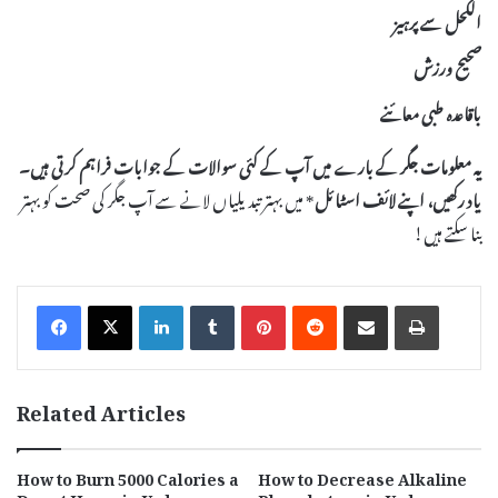
الکحل سے پرہیز
صحیح ورزش
باقاعدہ طبی معائنے
یہ معلومات
جگر
کے بارے میں آپ کے کئی سوالات کے جوابات فراہم کرتی ہیں۔
یاد رکھیں، اپنے
لائف اسٹائل
* میں بہتر تبدیلیاں لانے سے آپ جگر کی صحت کو بہتر
بنا سکتے ہیں!
LinkedIn
Tumblr
Pinterest
Reddit
Share via Email
Print
Related Articles
How to Burn 5000 Calories a
How to Decrease Alkaline