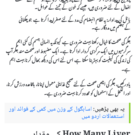
افعال کے لئے ضروری ہیں، جیسے کہ خون کے جمنے کے عوامل۔
بائل کی پیداوار:
یہ نظام انہضام کی مدد کے لئے صفرا پیدا کرتا ہے، جو چکنائی
کے ہضم میں مددگار ہے۔
جگر کی صحت کا خیال رکھنا بہت ضروری ہے، کیونکہ یہ انسانی جسم کی کئی اہم
سرگرمیوں میں ایک مرکزی کردار ادا کرتا ہے۔ ایک مضبوط اور صحت مند جگر آپ
کی زندگی کی کیفیت کو بہتر بنا سکتا ہے، اس لئے اس کی دیکھ بھال کرنا بہت اہم
ہے۔
یاد رکھیں، جگر کی اچھی صحت کے لئے صحیح غذایئی معمول اپنانا، باقاعدہ ورزش کرنا،
اور الکحل کے استعمال کو محدود کرنا بہت ضروری ہے۔
یہ بھی پڑھیں:
اسابگول کے وزن میں کمی کے فوائد اور
استعمالات اردو میں
How Many Liver کی مقدار