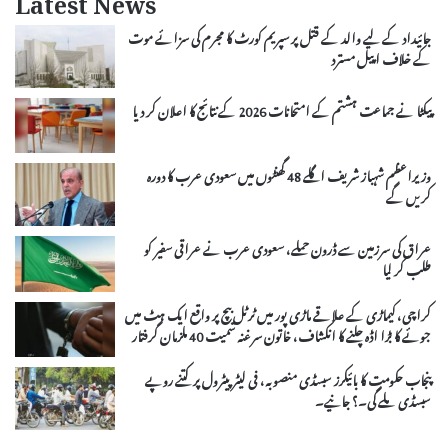
Latest News
جائیداد کے لیے والد کے قتل پر سپریم کورٹ کا مجرم کی سزائے موت
کے خلاف اپیل مسترد
پیکٹا نے جماعت ہشتم کے امتحانات 2026 کے نتائج کا اعلان کر دیا
وزیراعظم شہباز شریف اگلے 48 گھنٹوں میں سعودی عرب کا دورہ
کریں گے
عراق کی سرزمین سے ڈرون حملے، سعودی عرب نے عراقی سفیر کو
طلب کر لیا
کراچی، کیماڑی کے علاقے ماڑی پور میں ٹرٹل بیچ پر واقع ایک ہٹ میں
جوئے کا بڑا اڈہ چلنے کا انکشاف، خاتون سرغنہ سمیت 40 ملزمان گرفتار
پنجاب حکومت کا بائیکرز سبسڈی منصوبہ، فی لیٹر پیٹرول پر کتنے روپے
سبسڈی ملے گی۔؟ جانیے۔