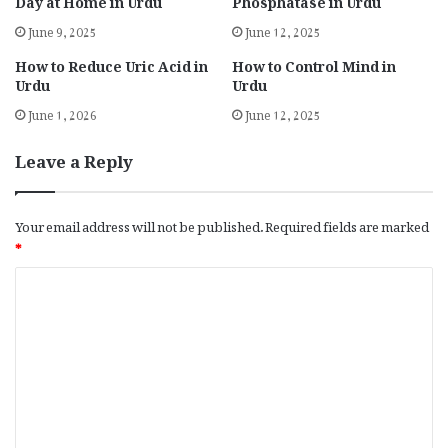
Day at Home in Urdu
Phosphatase in Urdu
June 9, 2025
June 12, 2025
How to Reduce Uric Acid in
How to Control Mind in
Urdu
Urdu
June 1, 2026
June 12, 2025
Leave a Reply
Your email address will not be published.
Required fields are marked
*
C
o
m
m
e
n