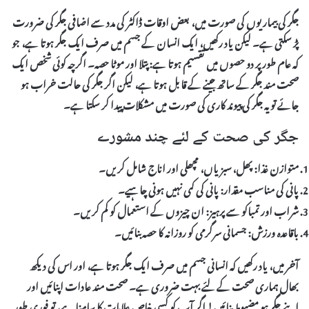
جگر کی بیماریوں کی صورت میں، بعض اوقات ڈاکٹر کی مدد سے اضافی
جگر
کی ضرورت
پڑ سکتی ہے۔ لیکن یاد رکھیں، ایک انسان کے جسم میں
صرف ایک جگر
ہوتا ہے، جو
کہ عام طور پر دو حصوں میں تقسیم ہوتا ہے:
پتلا
اور
موٹا
حصہ۔ اگرچہ کوئی شخص ایک
صحت مند جگر کے ساتھ جینے کے قابل ہوتا ہے، لیکن اگر جگر کی حالت خراب ہو
جائے تو یہ
جگر کی پیوند کاری
کی صورت میں مشکلات پیدا کر سکتا ہے۔
جگر کی صحت کے لئے چند مشورے
متوازن غذا:
پھل، سبزیاں، مچھلی اور اناج شامل کریں۔
پانی کی مناسب مقدار:
پانی کی کمی نہیں ہونی چاہیے۔
شراب اور تمباکو سے پرہیز:
ان چیزوں کے استعمال کو کم کریں۔
باقاعدہ ورزش:
جسمانی سرگرمی کو روزانہ کا حصہ بنائیں۔
آخر میں، یاد رکھیں کہ انسانی جسم میں صرف
ایک جگر
ہوتا ہے، اور اس کی دیکھ
بھال ہماری صحت کے لئے بہت ضروری ہے۔ صحت مند عادات اپنائیں اور
اپنے جگر ہو مضبوط بنائیں! اگر آپ کو کسی خاص علامات کا سامنا ہے، تو فوری طور