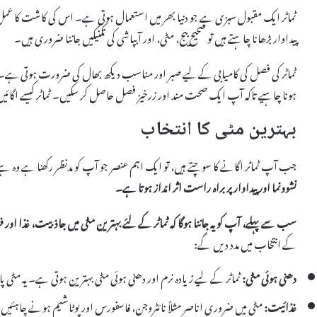
ٹماٹر ایک مقبول سبزی ہے جو دنیا بھر میں استعمال ہوتی ہے۔ اس کی کاشت کا عمل
پیداوار بڑھانا چاہتے ہیں تو صحیح بیج، مٹی، اور آبپاشی کی تکنیکیں جاننا ضروری ہیں۔
ٹماٹر کی فصل کی کامیابی کے لیے صبر اور مناسب دیکھ بھال کی ضرورت ہوتی ہے۔ 
ہونا چاہیے تاکہ آپ ایک صحت مند اور زرخیز فصل حاصل کر سکیں۔ ٹماٹر کیسے اگا
بہترین مٹی کا انتخاب
جب آپ ٹماٹر اگانے کا سوچتے ہیں، تو ایک اہم عنصر جو آپ کو مدنظر رکھنا ہے وہ ہے
نشوونما اور پیداوار پر براہ راست اثر انداز ہوتا ہے۔
سب سے پہلے، آپ کو یہ جاننا ہوگا کہ ٹماٹر کے لئے بہترین مٹی میں
جاذبیت
،
غذا
اور
ف
کے انتخاب میں مدد دیں گے:
دھنی ہوئی مٹی:
ٹماٹر کے لیے زیادہ نرم اور دھنی ہوئی مٹی بہترین ہوتی ہے۔ یہ مٹ
غذائیت:
مٹی میں ضروری اناصر مثلاً نائٹروجن، فاسفورس اور پوٹاشیم ہونے چاہئیں