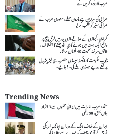
عرب کا دورہ کریں گے
عراق کی سرزمین سے ڈرون حملے، سعودی عرب نے
عراقی سفیر کو طلب کر لیا
کراچی، کیماڑی کے علاقے ماڑی پور میں ٹرٹل بیچ پر
واقع ایک ہٹ میں جوئے کا بڑا اڈہ چلنے کا انکشاف،
خاتون سرغنہ سمیت 40 ملزمان گرفتار
پنجاب حکومت کا بائیکرز سبسڈی منصوبہ، فی لیٹر پیٹرول
پر کتنے روپے سبسڈی ملے گی۔؟ جانیے۔
Trending News
متحدہ عرب امارات میں ایرانی حملوں سے 3 افراد
جاں بحق، 58 زخمی
ایران کے خلاف جنگ کے دوران اچانک امریکی
فوج کے آرمی چیف کو عہدے سے ہٹا دیا گیا