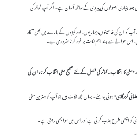
 چند بنیادی اصولوں کی پیروی کے ساتھ آسان ہے۔ اگر آپ ٹماٹر کی
آپ کو ان کی خاصیتوں، بیماریوں، اور کیڑوں کے بارے میں بھی آگاہ
ئیں، اس حوالے سے چند اہم نکات پر غور کرنا ضروری ہے۔
 *
مٹی
کا انتخاب۔ ٹماٹر کی فصل کے لئے صحیح مٹی انتخاب کرنا، ان کی
ضائی گزرگاہی
* ہونی چاہئے۔ یہاں کچھ نکات ہیں جو آپ کو بہترین مٹی
ی پانی کو اچھی طرح جذب کرتی ہے اور اس میں ہوا بھی رہتی ہے۔
۔