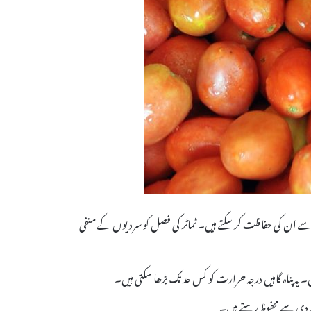
سے ان کی حفاظت کر سکتے ہیں۔ ٹماٹر کی فصل کو سردیوں کے منفی
 یہ پناہ گاہیں درجہ حرارت کو کس حد تک بڑھا سکتی ہیں۔
 سردی سے محفوظ رہتے ہیں۔