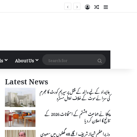
Log In
Random Article
Sidebar
Search
ls
About Us
for
Latest News
جائیداد کے لیے والد کے قتل پر سپریم کورٹ کا مجرم
کی سزائے موت کے خلاف اپیل مسترد
پیکٹا نے جماعت ہشتم کے امتحانات 2026 کے
نتائج کا اعلان کر دیا
وزیراعظم شہباز شریف اگلے 48 گھنٹوں میں سعودی