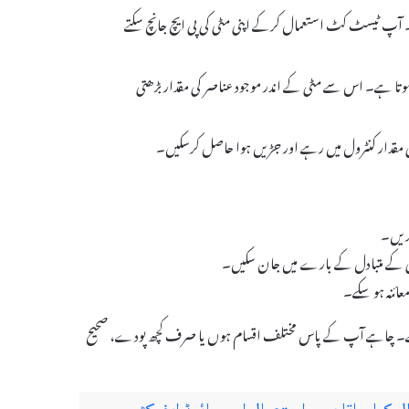
6 سے 7 کے درمیان ہونی چاہئے۔ آپ ٹیسٹ کٹ استعمال کرکے اپنی مٹی کی پی ایچ جانچ سکتے
تا ہے۔ اس سے مٹی کے اندر موجود عناصر کی مقدار بڑھتی
ی کی مقدار کنٹرول میں رہے اور جڑیں ہوا حاصل کرسکیں۔
کریں۔
ٹی کے متبادل کے بارے میں جان سکیں۔
عائنہ ہو سکے۔
ھتا ہے۔ چاہے آپ کے پاس مختلف اقسام ہوں یا صرف کچھ پودے، صحیح