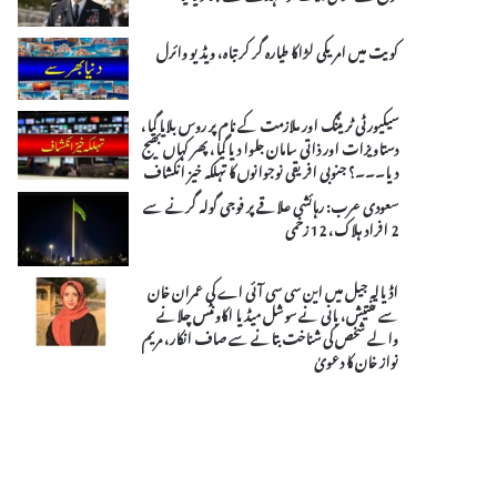
کویت میں امریکی لڑاکا طیارہ گر کر تباہ، ویڈیو وائرل
سیکیورٹی ٹریننگ اور ملازمت کے نام پر روس بلایا گیا،
دستاویزات اور ذاتی سامان جلوا دیا گیا، پھر کہاں بھیج
دیا۔۔۔؟ جنوبی افریقی نوجوانوں کا تہلکہ خیز انکشاف
سعودی عرب: رہائشی علاقے پر فوجی گولہ گرنے سے
2 افراد ہلاک، 12 زخمی
اڈیالہ جیل میں این سی سی آئی اے کی عمران خان
سے تفتیش، بانی نے سوشل میڈیا اکاونٹس چلانے
والے شخص کی شناخت بتانے سے صاف انکار، مریم
نواز خان کا دعویٰ