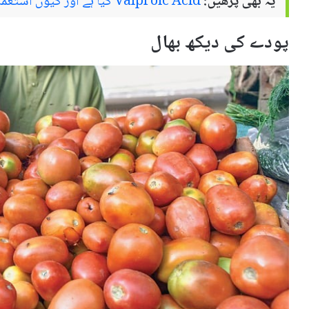
یہ بھی پڑھیں:
Valproic Acid کیا ہے اور کیوں استعمال کیا جاتا ہے – استعمال اور سائیڈ ایفیکٹس
پودے کی دیکھ بھال