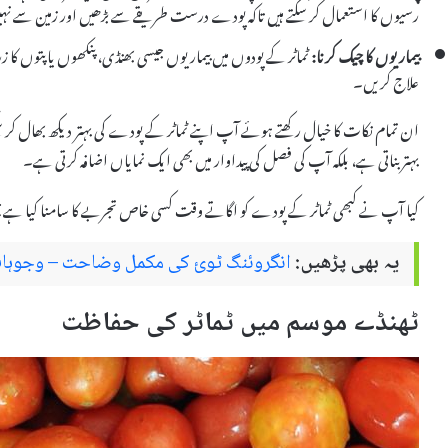
رسیوں کا استعمال کر سکتے ہیں تاکہ پودے درست طریقے سے بڑھیں اور زمین سے ن
بیماریوں کا چیک کرنا:
ٹماٹر کے پودوں میں بیماریوں جیسی بھنڈی، پنکھوں یا پتوں کا زر
علاج کریں۔
ان تمام نکات کا خیال رکھتے ہوئے آپ اپنے ٹماٹر کے پودے کی بہتر دیکھ بھال ک
بہتر بناتی ہے، بلکہ آپ کی فصل کی پیداوار میں بھی ایک نمایاں اضافہ کرتی ہے۔
کیا آپ نے کبھی ٹماٹر کے پودے کو اگاتے وقت کسی خاص تجربے کا سامنا کیا ہے؟
یہ بھی پڑھیں:
انگروئنگ ٹوئ کی مکمل وضاحت – وجوہات،
ٹھنڈے موسم میں ٹماٹر کی حفاظت