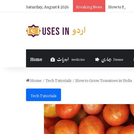
Saturday, August 8 2026
How to Make 
Breaking News
بیماری
ادویات
Home
medicine
Disease
Home
/
Tech Tutorials
/
How to Grow Tomatoes in Urdu
Tech Tutorials