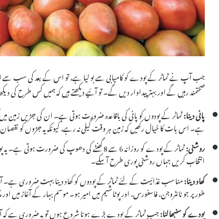
جب آپ نے ٹماٹر کے پودے کو کامیابی سے بو لیا ہے، تو اس کے بعد کی سب س
صحتمند رہیں گے اور بہتر پیداوار دیں گے۔ تو آئیے دیکھتے ہیں کہ ہمیں کس طرح کی 
پانی دینا:
ہے۔ اس بات کا خیال رکھیں کہ زمین ہر وقت گیلی نہ رہے، کیونکہ یہ جڑوں کو نقصان 
روشنی:
ٹماٹر کے پودے کو روزانہ 6 سے 8 گھنٹے کی دھوپ کی ضر
انتخاب کریں جہاں روشنی پوری طرح آسکے۔
کھاد دینا:
مناسب غذائیت کے لئے ٹماٹر کے پودوں کو کھاد دینا بہت ضروری ہے۔ آپ ک
طور پر جو نائٹروجن، فاسفورس، اور پوٹاشیم میں امیر ہو۔ موسم بہار کے آغاز میں او
پودے کو سنبھالنا:
جب ٹماٹر کے پودے بڑے ہونا شروع ہوں تو یہ ضروری ہے کہ آ