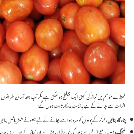
ٹھنڈے موسم میں ٹماٹر کی کھیتی ایک چیلنج ہو سکتی ہے، مگر آپ چند آسان طریقوں 
اثرات سے بچانے کے لیے یہ نکات مددگار ثابت ہوں گے:
پناہ گاہ بنائیں:
ٹماٹر کے پودوں کو سرد ہوا سے بچانے کے لیے چھوٹے شلٹر یا ٹنل بنائیں۔
ملچنگ:
زمین پر ملچ ڈالنے سے زمین کی نمی برقرار رہتی ہے اور ٹماٹر کے پودے زیادہ