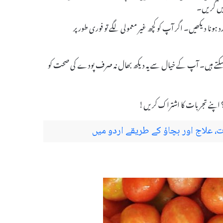
ہیں گریں۔
د ہونا دیکھیں۔ اگر آپ کو کچھ غیر معمولی لگے تو فوری طور پر
ر سکتے ہیں۔ آپ کے خیال سے یہ دیکھ بھال نہ صرف پودے کی صحت کو
 اپنے تجربات کا اشتراک کریں!
 علاج اور بچاؤ کے طریقے اردو میں