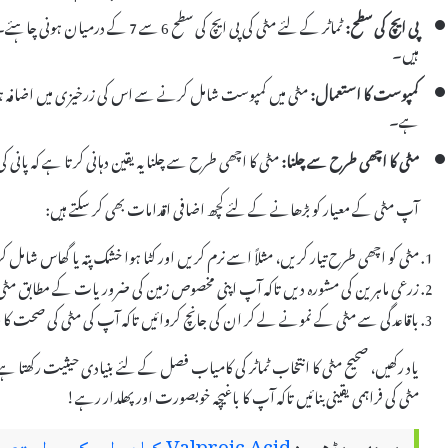
پی ایچ کی سطح:
ٹماٹر کے لئے مٹی کی پی ایچ کی سطح 
ہیں۔
کمپوست کا استعمال:
مٹی میں کمپوست شامل کرنے سے اس کی زرخیزی میں اضافہ ہو
ہے۔
مٹی کا اچھی طرح سے چلنا:
مٹی کا اچھی طرح سے چلنا یہ یقین دہانی کرتا ہے کہ پان
آپ مٹی کے معیار کو بڑھانے کے لئے کچھ اضافی اقدامات بھی کر سکتے ہیں:
مٹی کو اچھی طرح تیار کریں، مثلاً اسے نرم کریں اور کٹا ہوا خشک پتہ یا گھاس شامل 
زرعی ماہرین کی مشورہ دیں تاکہ آپ اپنی مخصوص زمین کی ضروریات کے مطابق م
باقاعدگی سے مٹی کے نمونے لے کر ان کی جانچ کروائیں تاکہ آپ کی مٹی کی صحت کا م
یاد رکھیں، صحیح مٹی کا انتخاب ٹماٹر کی کامیاب فصل کے لئے بنیادی حیثیت رک
مٹی کی فراہمی یقینی بنائیں تاکہ آپ کا باغیچہ خوبصورت اور پھلدار رہے!