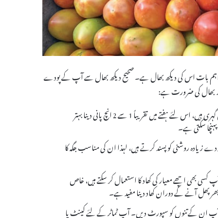
ے اہم بات اس کی دیکھ بھال ہے۔ صحیح دیکھ بھال سے آپ کے پودے
دیکھ بھال کی ضرورت ہے:
ٹماٹر کے پودوں کو پانی کی باقاعدہ ضرورت ہوتی ہے۔ ان کی جڑیں زمین میں گہری ہیں، اس لئے ہفتے میں تقریباً 1 سے 2 انچ پانی دینا بہتر
پہنچا سکتی ہے۔
ورت ہوتی ہے۔ یہ پودے زیادہ روشنی کو پسند کرتے ہیں، لہذا ان کی مناسب جگہ کا
سی بھی اچھے معیار کی کھاد کا استعمال کر سکتے ہیں، خاص
ر پھر پھل آنے کے دوران کھاد دینا مفید ہے۔
پ ان کے تنوں کو سپورٹ دیں۔ آپ ٹماٹر کے لئے کینٹ یا