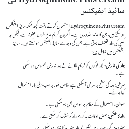
Hydroquinone Plus Cream کی
سائیڈ ایفیکٹس
Hydroquinone Plus Cream استعمال کرتے وقت کچھ ممکنہ سائیڈ ایفیکٹس
ہو سکتے ہیں، جن کا جاننا ضروری ہے۔ اگرچہ یہ کریم عام طور پر محفوظ ہے، لیکن ہر
کسی کی جلد مختلف ہوتی ہے، جس کی وجہ سے سائیڈ ایفیکٹس ہو سکتے ہیں۔ سائیڈ
ایفیکٹس میں شامل ہیں:
جلد کی خارش:
کچھ لوگوں کو کریم لگانے کے بعد خارش محسوس ہو سکتی
ہے۔
سرخی:
جلد کی سطح پر سرخی آ سکتی ہے، خاص طور پر جب پہلی بار استعمال
کیا جائے۔
سوجن:
استعمال کے مقام پر سوجن بھی ہو سکتی ہے۔
جلد کا خشکی:
بعض اوقات یہ کریم جلد کو خشک کر سکتی ہے۔
سنبرن:
اگر دھوپ میں نکلیں تو جلد سنبرن کا شکار ہو سکتی ہے۔