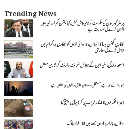
Trending News
بیرسٹر گوہر خان کی حکومت کو بڑی پیش کش،کہا ٹینشن کم اور ٹمپریچر
ڈاؤن کرنے کی ضرورت ہے
نجکاری کمیشن بورڈ کا اجلاس، 3 ہوائی اڈوں کو نجکاری پروگرام میں
شامل کرنے کی سفارش
اسلحہ برآمدگی: علی امین کے ناقابل ضمانت وارنٹ گرفتاری معطل
جو ردائے نور ہے مستقل۔۔یہی طاق راتوں کی شان ہے
لاہور؛ محکمہ جیل کا اہلکار شراب پی کر ڈیوٹی پر پہنچ گیا
سوڈان، بازار پر ڈرون حملے میں 28 افراد ہلاک