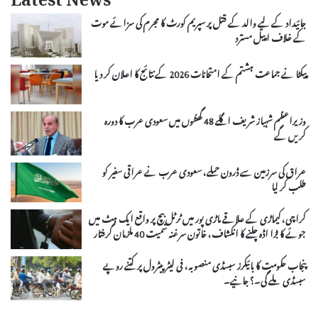
Latest News
جائیداد کے لیے والد کے قتل پر سپریم کورٹ کا مجرم کی سزائے موت
کے خلاف اپیل مسترد
پیکٹا نے جماعت ہشتم کے امتحانات 2026 کے نتائج کا اعلان کر دیا
وزیراعظم شہباز شریف اگلے 48 گھنٹوں میں سعودی عرب کا دورہ
کریں گے
عراق کی سرزمین سے ڈرون حملے، سعودی عرب نے عراقی سفیر کو
طلب کر لیا
کراچی، کیماڑی کے علاقے ماڑی پور میں ٹرٹل بیچ پر واقع ایک ہٹ میں
جوئے کا بڑا اڈہ چلنے کا انکشاف، خاتون سرغنہ سمیت 40 ملزمان گرفتار
پنجاب حکومت کا بائیکرز سبسڈی منصوبہ، فی لیٹر پیٹرول پر کتنے روپے
سبسڈی ملے گی۔؟ جانیے۔