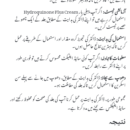
آزمائشی ٹیسٹ:
اگر آپ پہلی بار Hydroquinone Plus Cream
استعمال کر رہے ہیں تو اپنے ڈاکٹر کی ہدایت کے مطابق جلد کے ایک چھوٹے
حصے پر ٹیسٹ کریں۔
استعمال کی ہدایت:
ڈاکٹر کی تجویز کردہ مقدار اور استعمال کے طریقے پر عمل
کریں تاکہ بہترین نتائج حاصل ہوں۔
معلومات کا تبادلہ:
اگر آپ کوئی سائیڈ ایفیکٹ محسوس کرتے ہیں تو فوری طور
پر اپنے ڈاکٹر سے رابطہ کریں۔
دھوپ سے بچاؤ:
ڈاکٹر کی ہدایت کے مطابق، دھوپ میں جانے سے پہلے سن
اسکرین کا استعمال کریں تاکہ جلد کی حفاظت ہو۔
مجموعی طور پر، ڈاکٹر کی ہدایت پر عمل کرنا آپ کی جلد کی صحت کو محفوظ رکھنے اور
سائیڈ ایفیکٹس سے بچنے میں مدد کرتا ہے۔
نتیجہ