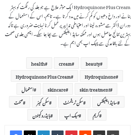
Hydroquinone Plus Cream ایک مؤثر علاج ہے جو جلد کی رنگت کو بہتر
بنانے اور داغ دھبوں کو کم کرنے میں مدد کرتا ہے۔ تاہم، اس کے استعمال کے
دوران ڈاکٹر سے مشورہ لینا اور احتیاطی تدابیر پر عمل کرنا نہایت ضروری ہے تاکہ
بہترین نتائج حاصل ہوں اور ممکنہ سائیڈ ایفیکٹس سے بچا جا سکے۔ اچھی جلدی صحت
کے لئے باقاعدگی سے چیک اپ بھی اہم ہے۔
health
cream
beauty
Hydroquinone Plus Cream
Hydroquinone
skin treatment
skincare
استعمال
سائیڈ ایفیکٹس
سکن ٹریٹمنٹ
سکن کیئر
صحت
کریم
میک اپ
ہائیڈروکینون
LinkedIn
Tumblr
Pinterest
Reddit
Share via Email
Print