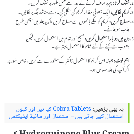
خشک کرنا:
چہرہ صاف کرنے کے بعد اسے مکمل طور پر خشک کریں۔
کریم لگائیں:
ایک چھوٹی مقدار کریم کی انگلی کی مدد سے متاثرہ جگہ پر لگائیں۔
مساج کریں:
کریم کو ہلکے ہاتھوں سے مساج کریں تاکہ یہ جلد میں اچھی طرح
جذب ہو جائے۔
دن میں دو بار استعمال کریں:
صبح اور شام میں استعمال کریں، لیکن
دھوپ سے بچنے کے لئے شام کا استعمال بہتر ہے۔
اہم نوٹ:
ہمیشہ اس کریم کا استعمال ڈاکٹر کے مشورے سے کریں، خاص طور پر
اگر آپ کی جلد حساس ہو۔
یہ بھی پڑھیں:
Cobra Tablets کیا ہیں اور کیوں
استعمال کیے جاتے ہیں – استعمال اور سائیڈ ایفیکٹس