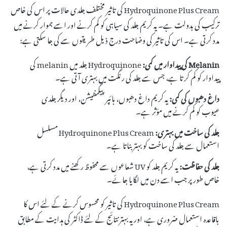
Hydroquinone Plus Cream کی تاثیر مختلف جلدی حالات پر اس کی خاص
ترکیب کی بدولت ہے۔ یہ کریم جلد کی سیاہی کو کم کرنے اور اسے ہموار کرنے میں
مدد کرتی ہے۔ اس کی تاثیر کی وضاحت درج ذیل طریقوں سے کی جا سکتی ہے:
Melanin کی پیداوار میں کمی:
Hydroquinone جلد میں melanin کی
پیداوار کو کم کرتا ہے، جس سے جلد کی رنگت میں بہتری آتی ہے۔
داغ دھبوں کی کمی:
یہ کریم داغ دھبوں، ہائپرپیگمنٹیشن، اور دیگر جلدی
عیوب کو کم کرنے میں مؤثر ہے۔
جلد کی ساخت میں بہتری:
Hydroquinone Plus Cream مسلسل
استعمال سے جلد کی ساخت کو بہتر بناتا ہے۔
جلد کی حفاظت:
یہ کریم جلد کو UV شعاعوں سے محفوظ رکھنے میں مدد کرتی ہے،
خاص طور پر جب اسے دن میں لگایا جائے۔
Hydroquinone Plus Cream کی تاثیر کو محسوس کرنے کے لئے اس کا
باقاعدہ استعمال ضروری ہے، اور یہ بہتر نتائج کے لئے ڈاکٹر کی ہدایت کے مطابق