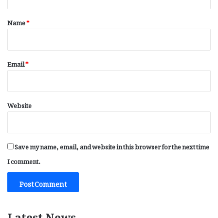
t
*
Name
*
Email
*
Website
Save my name, email, and website in this browser for the next time
I comment.