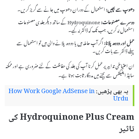
دھوپ سے بچیں:
استعمال کے دوران دھوپ میں جانے سے گریز کریں۔
دوسرے مصنوعات:
Hydroquinone کے ساتھ دیگر جلدی مصنوعات
استعمال نہ کریں، جب تک کہ ڈاکٹر نہ کہے۔
حمل اور دودھ پلانا:
اگر آپ حاملہ ہیں یا دودھ پلانے والی ہیں تو استعمال سے
پہلے ڈاکٹر سے بات کریں۔
ان احتیاطی تدابیر پر عمل کرنا آپ کی جلد کی حفاظت کے لئے ضروری ہے اور ممکنہ
سائیڈ ایفیکٹس سے بچنے میں مددگار ثابت ہوتا ہے۔
یہ بھی پڑھیں:
How Work Google AdSense in
Urdu
Hydroquinone Plus Cream کی
تاثیر