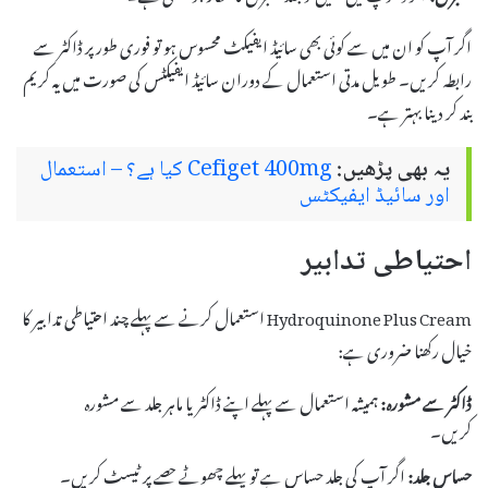
اگر آپ کو ان میں سے کوئی بھی سائیڈ ایفیکٹ محسوس ہو تو فوری طور پر ڈاکٹر سے
رابطہ کریں۔ طویل مدتی استعمال کے دوران سائیڈ ایفیکٹس کی صورت میں یہ کریم
بند کر دینا بہتر ہے۔
یہ بھی پڑھیں:
Cefiget 400mg کیا ہے؟ – استعمال
اور سائیڈ ایفیکٹس
احتیاطی تدابیر
Hydroquinone Plus Cream استعمال کرنے سے پہلے چند احتیاطی تدابیر کا
خیال رکھنا ضروری ہے:
ڈاکٹر سے مشورہ:
ہمیشہ استعمال سے پہلے اپنے ڈاکٹر یا ماہر جلد سے مشورہ
کریں۔
حساس جلد:
اگر آپ کی جلد حساس ہے تو پہلے چھوٹے حصے پر ٹیسٹ کریں۔