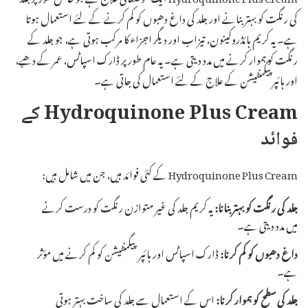
کی رنگت کو بہتر بنانے اور جلد کی داغ دھبوں کو کم کرنے کے لئے استعمال ہوتا
ہے۔ یہ کریم ہائڈروکینون، تیزاب اور دیگر اجزاء کا مرکب ہوتی ہے، جو جلد کے
رنگت کو ہموار کرنے میں مدد دیتی ہے۔ یہ عام طور پر ڈارک اسپاٹس، عمر کے دھبے،
اور ہائپر پیگمنٹیشن کے علاج کے لئے استعمال کی جاتی ہے۔
Hydroquinone Plus Cream کے
فوائد
Hydroquinone Plus Cream کے کئی فوائد ہیں، جن میں شامل ہیں:
جلد کی رنگت کو بہتر بنانا:
یہ کریم جلد کی غیر متوازن رنگت کو درست کرنے
میں مدد دیتی ہے۔
داغ دھبوں کو کم کرنا:
ڈارک اسپاٹس اور ہائپرپیگمنٹیشن کو کم کرنے میں مؤثر
ہے۔
جلد کی سطح کو ہموار کرنا:
اس کے استعمال سے جلد کی ساخت بہتر ہوتی