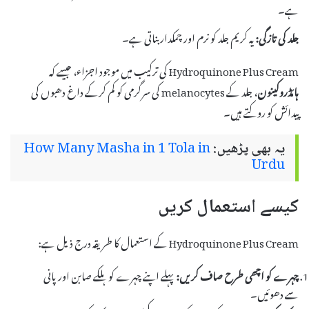
ہے۔
جلد کی تازگی:
یہ کریم جلد کو نرم اور چمکدار بناتی ہے۔
Hydroquinone Plus Cream کی ترکیب میں موجود اجزاء، جیسے کہ
ہائڈروکینون
، جلد کے melanocytes کی سرگرمی کو کم کرکے داغ دھبوں کی
پیدائش کو روکتے ہیں۔
یہ بھی پڑھیں:
How Many Masha in 1 Tola in
Urdu
کیسے استعمال کریں
Hydroquinone Plus Cream کے استعمال کا طریقہ درج ذیل ہے:
چہرے کو اچھی طرح صاف کریں:
پہلے اپنے چہرے کو ہلکے صابن اور پانی
سے دھوئیں۔