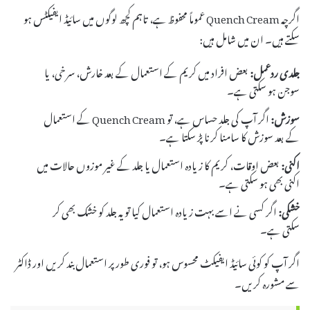
اگرچہ Quench Cream عموماً محفوظ ہے، تاہم کچھ لوگوں میں سائیڈ ایفیکٹس ہو
سکتے ہیں۔ ان میں شامل ہیں:
جلدی ردعمل:
بعض افراد میں کریم کے استعمال کے بعد خارش، سرخی، یا
سوجن ہو سکتی ہے۔
سوزش:
اگر آپ کی جلد حساس ہے، تو Quench Cream کے استعمال
کے بعد سوزش کا سامنا کرنا پڑ سکتا ہے۔
اکنی:
بعض اوقات، کریم کا زیادہ استعمال یا جلد کے غیر موزوں حالات میں
اکنی بھی ہو سکتی ہے۔
خشکی:
اگر کسی نے اسے بہت زیادہ استعمال کیا تو یہ جلد کو خشک بھی کر
سکتی ہے۔
اگر آپ کو کوئی سائیڈ ایفیکٹ محسوس ہو، تو فوری طور پر استعمال بند کریں اور ڈاکٹر
سے مشورہ کریں۔