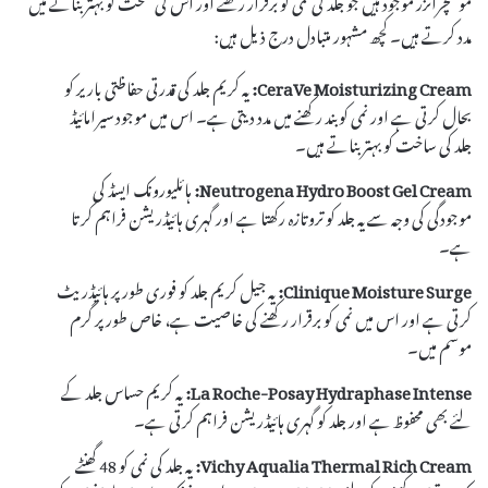
موئسچرائزر موجود ہیں جو جلد کی نمی کو برقرار رکھنے اور اس کی صحت کو بہتر بنانے میں
مدد کرتے ہیں۔ کچھ مشہور متبادل درج ذیل ہیں:
CeraVe Moisturizing Cream:
یہ کریم جلد کی قدرتی حفاظتی باریر کو
بحال کرتی ہے اور نمی کو بند رکھنے میں مدد دیتی ہے۔ اس میں موجود سیرامائیڈ
جلد کی ساخت کو بہتر بناتے ہیں۔
Neutrogena Hydro Boost Gel Cream:
ہائلیورونک ایسڈ کی
موجودگی کی وجہ سے یہ جلد کو تروتازہ رکھتا ہے اور گہری ہائیڈریشن فراہم کرتا
ہے۔
Clinique Moisture Surge:
یہ جیل کریم جلد کو فوری طور پر ہائیڈریٹ
کرتی ہے اور اس میں نمی کو برقرار رکھنے کی خاصیت ہے، خاص طور پر گرم
موسم میں۔
La Roche-Posay Hydraphase Intense:
یہ کریم حساس جلد کے
لئے بھی محفوظ ہے اور جلد کو گہری ہائیڈریشن فراہم کرتی ہے۔
Vichy Aqualia Thermal Rich Cream:
یہ جلد کی نمی کو 48 گھنٹے