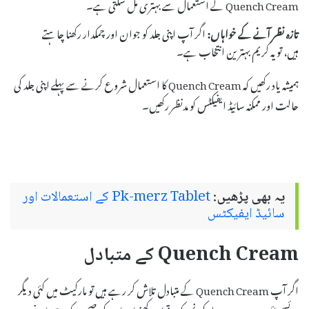
Quench Cream کے استعمال سے بہتری مل سکتی ہے۔
تازہ نظر آنے کے خواہاں:
اگر آپ اپنی جلد کو جوان اور چمکدار رکھنا چاہتے
ہیں، تو یہ کریم بہترین انتخاب ہے۔
ہمیشہ یاد رکھیں کہ Quench Cream کا استعمال شروع کرنے سے پہلے اپنی جلد کی
حالت اور ممکنہ سائیڈ ایفیکٹس کو مدنظر رکھیں۔
یہ بھی پڑھیں:
Pk-merz Tablet کے استعمالات اور
سائیڈ ایفیکٹس
Quench Cream کے متبادل
اگر آپ Quench Cream کے متبادل تلاش کر رہے ہیں تو مارکیٹ میں کئی دیگر