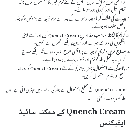
کو اچھی طرح صاف کریں۔ اس کے لئے نرم کلینزر کا استعمال کریں تاکہ
تمام میل اور آلودگی دور ہو جائے۔
چہرے کی خشک کرنا:
چہرہ دھونے کے بعد اسے نرم تولیہ سے دھوئیں تاکہ جلد
بالکل خشک ہو جائے۔
کریم کا لگانا:
مناسب مقدار میں Quench Cream لیں اور اسے اپنی
انگلیوں کی مدد سے چہرے اور گردن پر ہلکے ہاتھوں سے لگائیں۔
مساج کریں:
کریم کو چہرے پر اچھی طرح جذب ہونے تک ہلکے مساج
کریں۔ یہ عمل جلد کو نرم اور ہموار بنانے میں مدد دیتا ہے۔
باقاعدگی سے استعمال:
بہترین نتائج کے لئے Quench Cream کو روزانہ
صبح اور شام استعمال کریں۔
Quench Cream کے صحیح استعمال سے جلد کی حالت میں بہتری آتی ہے اور یہ
جلد کو مرطوب رکھتی ہے۔
Quench Cream کے ممکنہ سائیڈ
ایفیکٹس