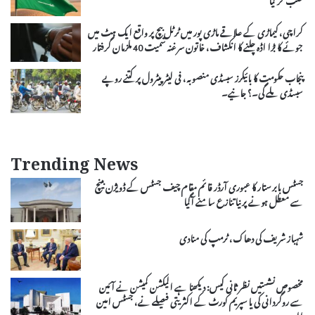
کراچی، کیماڑی کے علاقے ماڑی پور میں ٹرٹل بیچ پر واقع ایک ہٹ میں
جوئے کا بڑا اڈہ چلنے کا انکشاف، خاتون سرغنہ سمیت 40 ملزمان گرفتار
پنجاب حکومت کا بائیکرز سبسڈی منصوبہ، فی لیٹر پیٹرول پر کتنے روپے
سبسڈی ملے گی۔؟ جانیے۔
Trending News
جسٹس بابر ستار کا عبوری آرڈر قائم مقام چیف جسٹس کے ڈویژن بینچ
سے معطل ہونے پر نیا تنازع سامنے آگیا
شہباز شریف کی دھاک، ٹرمپ کی منادی
مخصوص نشستیں نظر ثانی کیس: دیکھنا ہے الیکشن کمیشن نے آئین
سے روگردانی کی یا سپریم کورٹ کے اکثریتی فیصلے نے، جسٹس امین
الدین