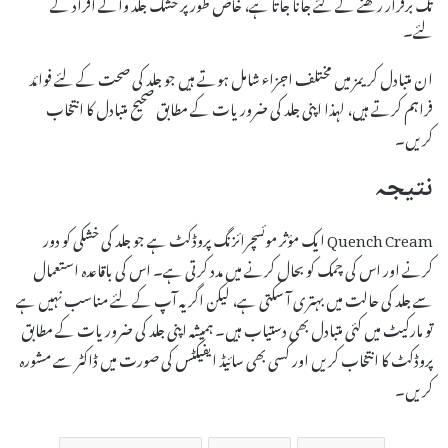
تک برقرار رکھنے کے لئے جانا جاتا ہے، خاص طور پر خشک جلد والے افراد کے
لئے۔
ان متبادل کریمز میں مختلف اجزاء شامل ہوتے ہیں جو جلد کی صحت کے لئے فوائد
فراہم کرتے ہیں، لہذا اپنی جلد کی ضروریات کے مطابق صحیح متبادل کا انتخاب
کریں۔
نتیجہ
Quench Cream ایک مؤثر موئسچرائزنگ پروڈکٹ ہے جو جلد کی خشکی کو دور
کرنے اور اس کی چمک کو بحال کرنے میں مدد کرتی ہے۔ اس کی باقاعدہ استعمال
سے جلد کی حالت میں بہتری آ سکتی ہے، لیکن اگر یہ آپ کے لئے مناسب نہیں ہے
تو مارکیٹ میں کئی متبادل بھی دستیاب ہیں۔ ہمیشہ اپنی جلد کی ضروریات کے مطابق
پروڈکٹ کا انتخاب کریں اور کسی بھی سائیڈ ایفیکٹس کی صورت میں ڈاکٹر سے مشورہ
کریں۔