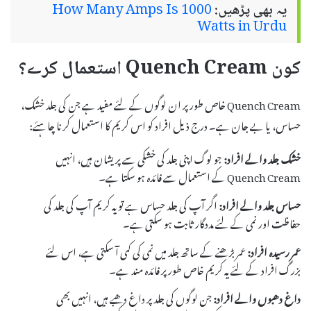
یہ بھی پڑھیں:
How Many Amps Is 1000
Watts in Urdu
کون Quench Cream استعمال کرے؟
Quench Cream خاص طور پر ان لوگوں کے لئے مفید ہے جن کی جلد خشک،
حساس، یا بے جان ہے۔ درج ذیل افراد کو اس کریم کا استعمال کرنا چاہئے:
خشک جلد والے افراد:
جو لوگ اپنی جلد کی خشکی سے پریشان ہیں، انہیں
Quench Cream کے استعمال سے فائدہ ہو سکتا ہے۔
حساس جلد والے افراد:
اگر آپ کی جلد حساس ہے تو یہ کریم آپ کی جلد کی
حفاظت اور نمی کے لئے مددگار ثابت ہو سکتی ہے۔
عمر رسیدہ افراد:
عمر بڑھنے کے ساتھ جلد میں نمی کی کمی آ سکتی ہے، اس لئے
بزرگ افراد کے لئے یہ کریم خاص طور پر فائدہ مند ہے۔
داغ دھبوں والے افراد:
جن لوگوں کی جلد پر داغ دھبے ہیں، انہیں بھی