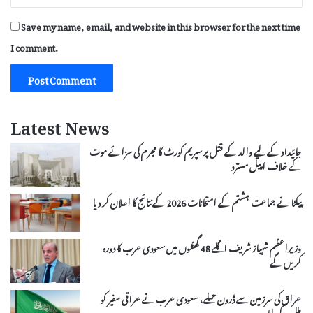
Save my name, email, and website in this browser for the next time
I comment.
Latest News
جائیداد کے لیے والد کے قتل پر سپریم کورٹ کا مجرم کی سزائے موت
کے خلاف اپیل مسترد
پیکٹا نے جماعت ہشتم کے امتحانات 2026 کے نتائج کا اعلان کر دیا
وزیراعظم شہباز شریف اگلے 48 گھنٹوں میں سعودی عرب کا دورہ
کریں گے
عراق کی سرزمین سے ڈرون حملے، سعودی عرب نے عراقی سفیر کو
طلب کر لیا