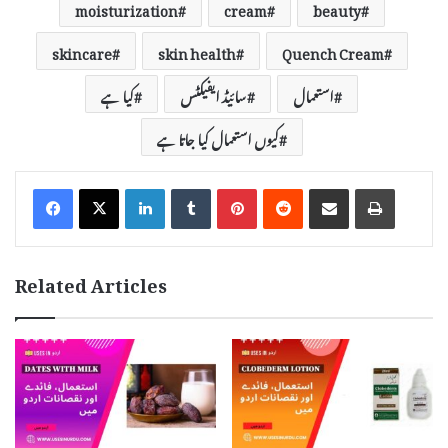
moisturization
cream
beauty
skincare
skin health
Quench Cream
استعمال
سائیڈ ایفیکٹس
کیا ہے
کیوں استعمال کیا جاتا ہے
LinkedIn
Tumblr
Pinterest
Reddit
Share via Email
Print
Related Articles