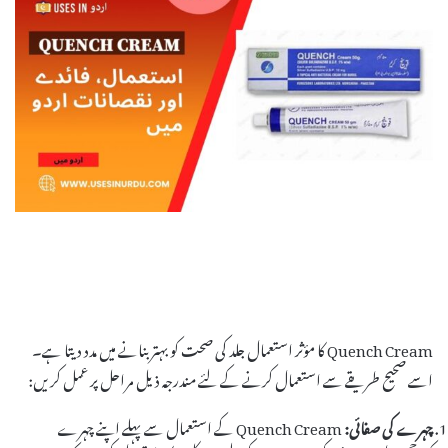
Quench Cream کا مؤثر استعمال جلد کی صحت کو بہتر بنانے میں مدد دیتا ہے۔
اسے صحیح طریقے سے استعمال کرنے کے لئے مندرجہ ذیل مراحل پر عمل کریں:
چہرے کی صفائی:
Quench Cream کے استعمال سے پہلے اپنے چہرے