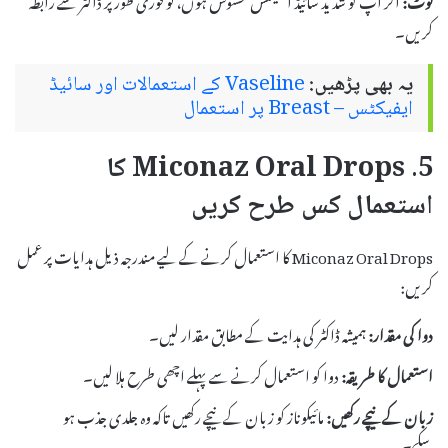
کریں۔
یہ بھی پڑھیں:
Vaseline کے استعمالات اور سائیڈ
ایفیکٹس – Breast پر استعمال
5. Miconaz Oral Drops کا
استعمال کس طرح کریں
Miconaz Oral Drops کا استعمال کرنے کے لیے مندرجہ ذیل ہدایات پر عمل
کریں:
دوا کی مقدار:
ہمیشہ ڈاکٹر کی ہدایت کے مطابق مقدار لیں۔
استعمال کا طریقہ:
دوا کو استعمال کرنے سے پہلے اچھی طرح ہلا لیں۔
زبان کے نیچے رکھیں:
مائیکوناز کو زبان کے نیچے رکھیں تاکہ وہ جلدی جذب ہو
سکے۔