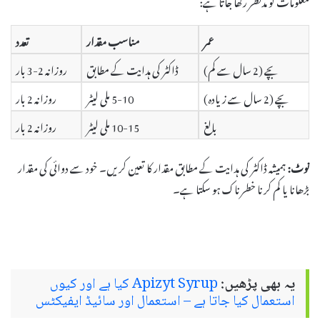
عمر
مناسب مقدار
تعدد
بچے (2 سال سے کم)
ڈاکٹر کی ہدایت کے مطابق
روزانہ 2-3 بار
بچے (2 سال سے زیادہ)
5-10 ملی لیٹر
روزانہ 2 بار
بالغ
10-15 ملی لیٹر
روزانہ 2 بار
نوٹ:
ہمیشہ ڈاکٹر کی ہدایت کے مطابق مقدار کا تعین کریں۔ خود سے دوائی کی مقدار
بڑھانا یا کم کرنا خطرناک ہو سکتا ہے۔
یہ بھی پڑھیں:
Apizyt Syrup کیا ہے اور کیوں
استعمال کیا جاتا ہے – استعمال اور سائیڈ ایفیکٹس