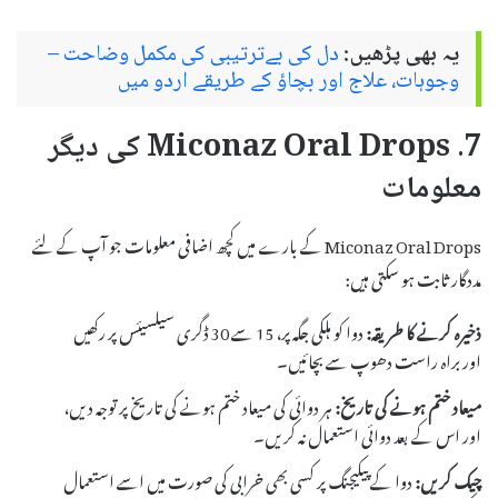
یہ بھی پڑھیں:
دل کی بےترتیبی کی مکمل وضاحت –
وجوہات، علاج اور بچاؤ کے طریقے اردو میں
7. Miconaz Oral Drops کی دیگر
معلومات
Miconaz Oral Drops کے بارے میں کچھ اضافی معلومات جو آپ کے لئے
مددگار ثابت ہو سکتی ہیں:
ذخیرہ کرنے کا طریقہ:
دوا کو ہلکی جگہ پر، 15 سے 30 ڈگری سیلسیئس پر رکھیں
اور براہ راست دھوپ سے بچائیں۔
میعاد ختم ہونے کی تاریخ:
ہر دوائی کی میعاد ختم ہونے کی تاریخ پر توجہ دیں،
اور اس کے بعد دوائی استعمال نہ کریں۔
چیک کریں:
دوا کے پیکیجنگ پر کسی بھی خرابی کی صورت میں اسے استعمال