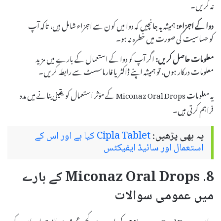
نہ کریں۔
دوا کے اجزاء:
ہمیشہ یہ جانچیں کہ دوا میں کون سے اجزاء شامل ہیں، تاکہ آپ
کو حساسیت کی صورت میں خطرہ نہ ہو۔
معلومات حاصل کریں:
اگر آپ کو دوا کے استعمال کے بارے میں مزید
معلومات درکار ہوں، تو ہمیشہ اپنے ڈاکٹر یا فارماسسٹ سے رابطہ کریں۔
یہ معلومات Miconaz Oral Drops کے مؤثر استعمال کو یقینی بنانے میں مدد
فراہم کرتی ہیں۔
یہ بھی پڑھیں:
Cipla Tablet کیا ہے اور اس کے
استعمال اور سائیڈ ایفیکٹس
8. Miconaz Oral Drops کے بارے
میں عمومی سوالات
یہاں Miconaz Oral Drops کے بارے میں کچھ عمومی سوالات اور ان کے