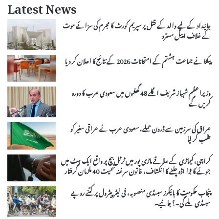
Latest News
جائیداد کے لیے والد کے قتل پر سپریم کورٹ کا مجرم کی سزائے موت
کے خلاف اپیل مسترد
پیکٹا نے جماعت ہشتم کے امتحانات 2026 کے نتائج کا اعلان کر دیا
وزیراعظم شہباز شریف اگلے 48 گھنٹوں میں سعودی عرب کا دورہ
کریں گے
عراق کی سرزمین سے ڈرون حملے، سعودی عرب نے عراقی سفیر کو
طلب کر لیا
کراچی، کیماڑی کے علاقے ماڑی پور میں ٹرٹل بیچ پر واقع ایک ہٹ میں
جوئے کا بڑا اڈہ چلنے کا انکشاف، خاتون سرغنہ سمیت 40 ملزمان گرفتار
پنجاب حکومت کا بائیکرز سبسڈی منصوبہ، فی لیٹر پیٹرول پر کتنے روپے
سبسڈی ملے گی۔؟ جانیے۔