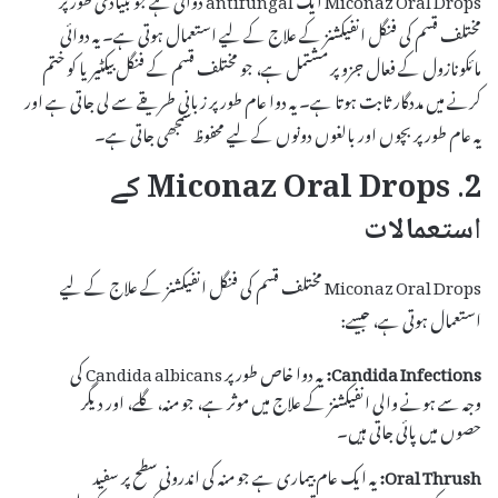
مختلف قسم کی فنگل انفیکشنز کے علاج کے لیے استعمال ہوتی ہے۔ یہ دوائی
مائکونازول کے فعال جزو پر مشتمل ہے، جو مختلف قسم کے فنگل بیکٹیریا کو ختم
کرنے میں مددگار ثابت ہوتا ہے۔ یہ دوا عام طور پر زبانی طریقے سے لی جاتی ہے اور
یہ عام طور پر بچوں اور بالغوں دونوں کے لیے محفوظ سمجھی جاتی ہے۔
2. Miconaz Oral Drops کے
استعمالات
Miconaz Oral Drops مختلف قسم کی فنگل انفیکشنز کے علاج کے لیے
استعمال ہوتی ہے، جیسے:
Candida Infections:
یہ دوا خاص طور پر Candida albicans کی
وجہ سے ہونے والی انفیکشنز کے علاج میں موثر ہے، جو منہ، گلے، اور دیگر
حصوں میں پائی جاتی ہیں۔
Oral Thrush:
یہ ایک عام بیماری ہے جو منہ کی اندرونی سطح پر سفید