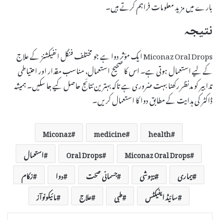
بارے میں مزید معلومات فراہم کرتے ہیں۔
نتیجہ
Miconaz Oral Drops ایک مؤثر دوا ہے جو مختلف فنگل انفیکشنز کے علاج
کے لیے استعمال ہوتی ہے۔ اس کا صحیح استعمال، مناسب مقدار اور احتیاطی
تدابیر کو مدنظر رکھنا بہت ضروری ہے تاکہ بہترین نتائج حاصل کیے جا سکیں۔ ہمیشہ
ڈاکٹر کی ہدایت کے مطابق دوا کا استعمال کریں۔
Miconaz
medicine
health
Miconaz Oral Drops
Oral Drops
استعمال
بیماری
بیہوشی
جسمانی صحت
دوا
زکام
سائیڈ ایفیکٹس
طبی
علاج
مائیکونوآز