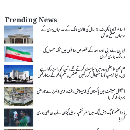
Trending News
اسلام آباد ہائیکورٹ؛ 3 سال کی قانونی جنگ کے بعد میاں بیوی کے
درمیان صلح ہو گئی
ایران نے دبئی اور دوحہ کے مخصوص علاقوں میں ممکنہ حملوں کی
وارننگ جاری کردی
ہم بھی طالبعلمی دور میں سیاست کرتے تھے، آپ کو راستہ دکھا رہے
ہیں، اپنا ٹرمپ کارڈ سنبھال کر رکھیں، جسٹس ہاشم کاکڑ کے ریمارکس
ڈیجیٹل معیشت میں پاکستان کی بڑی پیش رفت، فری لانسرز نے تاریخی
زرمبادلہ کما لیا
بابراعظم کا بگ بیش لیگ میں سفر ختم، سابق کپتان نے بیان بھی جاری
کردیا