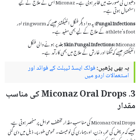
دھبوں کی صورت میں ظاہر ہوتی ہے۔ Miconaz اس کے علاج کے لیے
استعمال ہوتی ہے۔
Fungal Infections:
یہ دوا دیگر فنگل انفیکشنز جیسے کہ ringworm اور
athlete’s foot کے علاج کے لیے بھی مفید ہے۔
Skin Fungal Infections:
Miconaz جلد پر ہونے والی فنگل
انفیکشنز جیسے کہ تنگنا اور خارش کے علاج میں بھی کارآمد ہے۔
یہ بھی پڑھیں:
فولک ایسڈ ٹیبلٹ کے فوائد اور
استعمالات اردو میں
3. Miconaz Oral Drops کی مناسب
مقدار
Miconaz Oral Drops کی مناسب مقدار مختلف عوامل پر منحصر ہوتی ہے،
جیسے کہ مریض کی عمر، وزن، اور بیماری کی نوعیت۔ عمومی طور پر، ذیل میں دی گئی
معلومات کو مدنظر رکھا جاتا ہے: