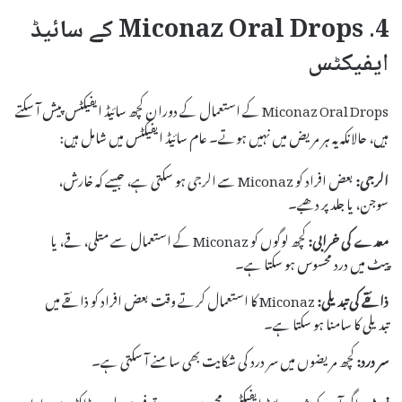
4. Miconaz Oral Drops کے سائیڈ
ایفیکٹس
Miconaz Oral Drops کے استعمال کے دوران کچھ سائیڈ ایفیکٹس پیش آ سکتے
ہیں، حالانکہ یہ ہر مریض میں نہیں ہوتے۔ عام سائیڈ ایفیکٹس میں شامل ہیں:
الرجی:
بعض افراد کو Miconaz سے الرجی ہو سکتی ہے، جیسے کہ خارش،
سوجن، یا جلد پر دھبے۔
معدے کی خرابی:
کچھ لوگوں کو Miconaz کے استعمال سے متلی، قے، یا
پیٹ میں درد محسوس ہو سکتا ہے۔
ذائقے کی تبدیلی:
Miconaz کا استعمال کرتے وقت بعض افراد کو ذائقے میں
تبدیلی کا سامنا ہو سکتا ہے۔
سر درد:
کچھ مریضوں میں سر درد کی شکایت بھی سامنے آ سکتی ہے۔
نوٹ:
اگر آپ کو شدید سائیڈ ایفیکٹس محسوس ہوں، تو فوری طور پر ڈاکٹر سے رابطہ