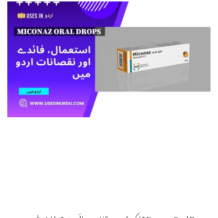
Miconaz Oral Drops ایک antifungal دوائی ہے جو بنیادی طور پر