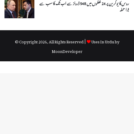
روس کا یوکرین پر 24 گھنٹوں میں 948 ڈرونز سے اب تک کا سب سے
بڑا حملہ
© Copyright 2026, All Rights Reserved |
Uses In Urdu by
MoonDeveloper