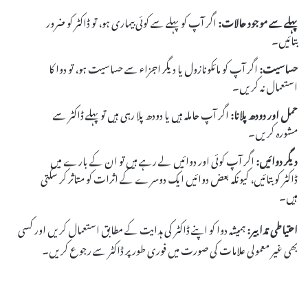
پہلے سے موجود حالات:
اگر آپ کو پہلے سے کوئی بیماری ہو، تو ڈاکٹر کو ضرور
بتائیں۔
حساسیت:
اگر آپ کو مائکونازول یا دیگر اجزاء سے حساسیت ہو، تو دوا کا
استعمال نہ کریں۔
حمل اور دودھ پلانا:
اگر آپ حاملہ ہیں یا دودھ پلا رہی ہیں تو پہلے ڈاکٹر سے
مشورہ کریں۔
دیگر دوائیں:
اگر آپ کوئی اور دوائیں لے رہے ہیں تو ان کے بارے میں
ڈاکٹر کو بتائیں، کیونکہ بعض دوائیں ایک دوسرے کے اثرات کو متاثر کر سکتی
ہیں۔
احتیاطی تدابیر:
ہمیشہ دوا کو اپنے ڈاکٹر کی ہدایت کے مطابق استعمال کریں اور کسی
بھی غیر معمولی علامات کی صورت میں فوری طور پر ڈاکٹر سے رجوع کریں۔