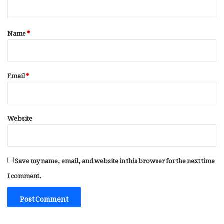
t
*
Name
*
Email
*
Website
Save my name, email, and website in this browser for the next time
I comment.