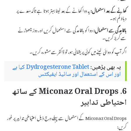
کھانے کے بعد استعمال:
یہ دوا کھانے کے بعد لینا بہتر ہوتا ہے تاکہ معدے پر
دباؤ کم ہو۔
باقاعدگی سے استعمال:
دوا کو باقاعدگی سے استعمال کریں اور دوز چھوڑنے
سے گریز کریں۔
اگر آپ کو دوائی لینے میں کوئی پریشانی ہو، تو ڈاکٹر سے مشورہ کریں۔
یہ بھی پڑھیں:
Dydrogesterone Tablet کیا ہے
اور اس کے استعمال اور سائیڈ ایفیکٹس
6. Miconaz Oral Drops کے ساتھ
احتیاطی تدابیر
Miconaz Oral Drops کے استعمال سے پہلے درج ذیل احتیاطی تدابیر پر غور
کریں: