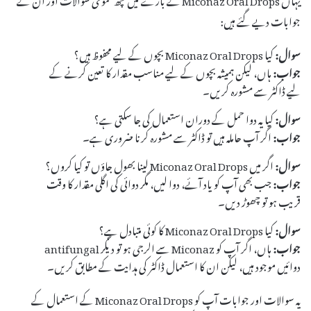
جوابات دیے گئے ہیں:
سوال:
کیا Miconaz Oral Drops بچوں کے لیے محفوظ ہیں؟
جواب:
ہاں، لیکن ہمیشہ بچوں کے لیے مناسب مقدار کا تعین کرنے کے
لیے ڈاکٹر سے مشورہ کریں۔
سوال:
کیا یہ دوا حمل کے دوران استعمال کی جا سکتی ہے؟
جواب:
اگر آپ حاملہ ہیں تو ڈاکٹر سے مشورہ کرنا ضروری ہے۔
سوال:
اگر میں Miconaz Oral Drops لینا بھول جاؤں تو کیا کروں؟
جواب:
جب بھی آپ کو یاد آئے، دوا لیں، مگر دوائی کی اگلی مقدار کا وقت
قریب ہو تو چھوڑ دیں۔
سوال:
کیا Miconaz Oral Drops کا کوئی متبادل ہے؟
جواب:
ہاں، اگر آپ کو Miconaz سے الرجی ہو تو دیگر antifungal
دوائیں موجود ہیں، لیکن ان کا استعمال ڈاکٹر کی ہدایت کے مطابق کریں۔
یہ سوالات اور جوابات آپ کو Miconaz Oral Drops کے استعمال کے