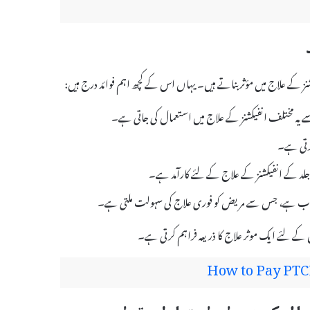
ہ سے یہ مختلف انفیکشنز کے علاج میں استعمال کی جاتی ہے۔
کرتی ہے۔
 جلد کے انفیکشنز کے علاج کے لئے کارآمد ہے۔
 کے لئے ایک موثر علاج کا ذریعہ فراہم کرتی ہے۔
How to Pay PTCL