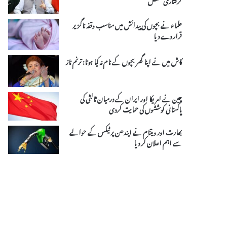
علماء نے بچوں کی پیدائش میں مناسب وقفہ ناگزیر
قرار دے دیا
کاش میں نے اپنا گھر بچوں کے نام نہ کیا ہوتا: ترنم ناز
چین نے امریکا اور ایران کے درمیان ثالثی کی
پاکستانی کوششوں کی حمایت کردی
بھارت اور ویتنام نے ایندھن پر ٹیکس کے حوالے
سے اہم اعلان کر دیا