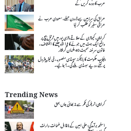
عرب کا دورہ کریں گے
عراق کی سرزمین سے ڈرون حملے، سعودی عرب نے
عراقی سفیر کو طلب کر لیا
کراچی، کیماڑی کے علاقے ماڑی پور میں ٹرٹل بیچ پر
واقع ایک ہٹ میں جوئے کا بڑا اڈہ چلنے کا انکشاف،
خاتون سرغنہ سمیت 40 ملزمان گرفتار
پنجاب حکومت کا بائیکرز سبسڈی منصوبہ، فی لیٹر پیٹرول
پر کتنے روپے سبسڈی ملے گی۔؟ جانیے۔
Trending News
کراچی: ٹریلر کی ٹکر سے 2 بھائی جاں بحق
اسلحہ برآمدگی: علی امین کے ناقابل ضمانت وارنٹ
گرفتاری معطل