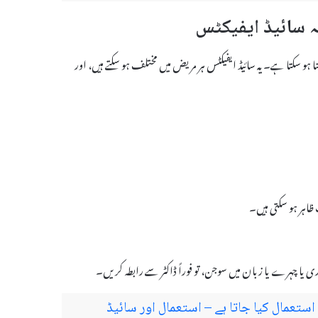
س کا سامنا ہو سکتا ہے۔ یہ سائیڈ ایفیکٹس ہر مریض میں مختلف ہو سکتے ہیں، اور
 ظاہر ہو سکتی ہیں۔
ری یا چہرے یا زبان میں سوجن، تو فوراً ڈاکٹر سے رابطہ کریں۔
یا ہے اور کیوں استعمال کیا جاتا ہے – استعمال اور سائیڈ