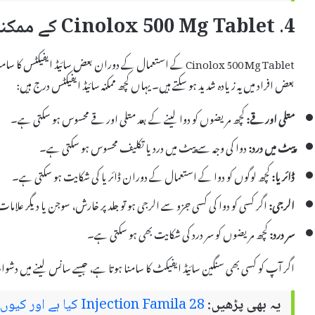
4. Cinolox 500 Mg Tablet کے ممکنہ سائیڈ ایفیکٹس
Cinolox 500 Mg Tablet کے استعمال کے دوران بعض سائیڈ ایفیکٹ
بعض افراد میں یہ زیادہ شدید ہو سکتے ہیں۔ یہاں کچھ ممکنہ سائیڈ ایفیکٹس درج ہیں:
متلی اور قے:
کچھ مریضوں کو دوا لینے کے بعد متلی اور قے محسوس ہو سکتی ہے۔
پیٹ میں درد:
دوا کی وجہ سے پیٹ میں درد یا تکلیف محسوس ہو سکتی ہے۔
ڈائریا:
کچھ لوگوں کو دوا کے استعمال کے دوران ڈائریا کی شکایت ہو سکتی ہے۔
الرجی:
اگر کسی کو دوا کی کسی جزو سے الرجی ہو تو جلد پر خارش، سوجن یا دیگر علامات
سر درد:
کچھ مریضوں کو سر درد کی شکایت بھی ہو سکتی ہے۔
اگر آپ کو کسی بھی سنگین سائیڈ ایفیکٹ کا سامنا ہوتا ہے، جیسے سانس لینے میں دشوا
یہ بھی پڑھیں:
Injection Famila 28 ک