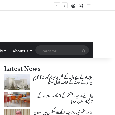
Log In
Random Article
Sidebar
Search
ls
About Us
for
Latest News
جائیداد کے لیے والد کے قتل پر سپریم کورٹ کا مجرم
کی سزائے موت کے خلاف اپیل مسترد
پیکٹا نے جماعت ہشتم کے امتحانات 2026 کے
نتائج کا اعلان کر دیا
وزیراعظم شہباز شریف اگلے 48 گھنٹوں میں سعودی