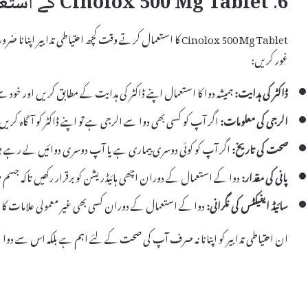
6. Cinolox 500 Mg Tablet کے استعمال کے دوران احتیاطی تدابیر
Cinolox 500 Mg Tablet کا استعمال کرتے وقت کچھ احتیاطی تداب
غور کریں:
ڈاکٹر کی ہدایت:
ہمیشہ دوا کا استعمال اپنے ڈاکٹر کی ہدایت کے مطابق کریں اور خود س
الرجی کی معلومات:
اگر آپ کو کسی بھی دوا سے الرجی ہے تو اپنے ڈاکٹر کو آگاہ کری
صحت کی تاریخ:
اگر آپ کو کوئی دوسری بیماری ہے یا آپ دوسری دوائیں لے رہے ہیں ت
پانی کی مقدار:
دوا کے استعمال کے دوران اچھی ہائیڈریشن کو برقرار رکھیں تاکہ جسم میں
سائیڈ ایفیکٹس کی نگرانی:
دوا کے استعمال کے دوران کسی بھی غیر معمولی علامات کا مش
ان احتیاطی تدابیر کو اپنانا نہ صرف آپ کی صحت کے لئے اہم ہے بلکہ اس سے دوا 