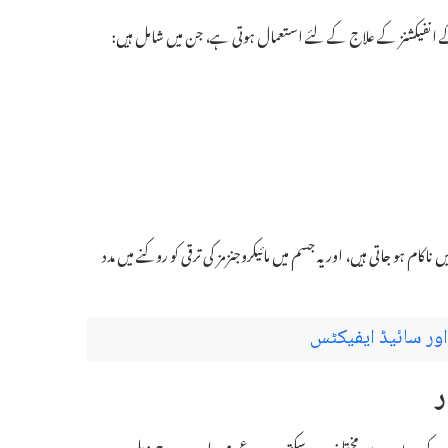
 ہو جاتی ہیں، اور یہ جسم میں مائیکروجنزمز کی ترقی کو روکنے میں مدد
انفیکشن کی شدت کے حساب سے مختلف ہو سکتی ہے۔ عمومی طور پر، درج ذیل