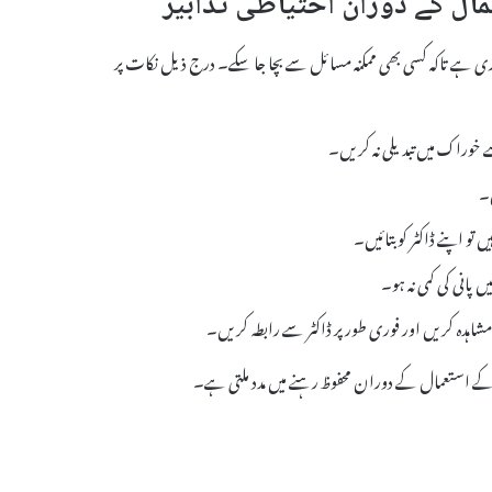
یر اپنانا ضروری ہے تاکہ کسی بھی ممکنہ مسائل سے بچا جا سکے۔ درج ذیل نکات پر
ے خوراک میں تبدیلی نہ کریں۔
ں۔
و اپنے ڈاکٹر کو بتائیں۔
 پانی کی کمی نہ ہو۔
اہدہ کریں اور فوری طور پر ڈاکٹر سے رابطہ کریں۔
کے استعمال کے دوران محفوظ رہنے میں مدد ملتی ہے۔