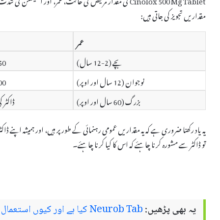
مقداریں تجویز کی جاتی ہیں:
عمر
بچے (2-12 سال)
250 Mg روز
نوجوان (12 سال اور اوپر)
500 Mg روز
بزرگ (60 سال اور اوپر)
ڈاکٹر 
یہ یاد رکھنا ضروری ہے کہ یہ مقداریں عمومی رہنمائی کے طور پر ہیں، اور ہمیشہ اپن
تو ڈاکٹر سے مشورہ کرنا چاہئے کہ اس کا کیا کرنا چاہئے۔
یہ بھی پڑھیں:
Neurob Tab کیا ہے اور کیوں استعمال کیا جاتا ہے – استعمال اور سائیڈ ایفیکٹس