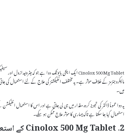
Cinolox 500 Mg Tablet ایک اینٹی بایوٹک دوا ہے جو کہ میٹرونیداز
مائیکروجنزمز کے خلاف مؤثر ہے۔ یہ مختلف انفیکشنز کی علاج کے لئے استعمال کی
ہیں۔
یہ دوا عموماً ڈاکٹر کی تجویز کردہ مقدار میں ہی لی جاتی ہے اور اس کا استعمال انفیک
استعمال کیا جا سکتا ہے تاکہ بیماری کا مؤثر علاج ممکن ہو سکے۔
2. Cinolox 500 Mg Tablet کے استعمالات