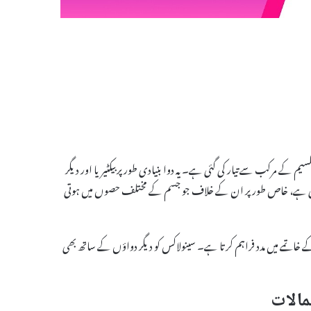
ول اور سیفیکسیم کے مرکب سے تیار کی گئی ہے۔ یہ دوا بنیادی طور پر بیکٹیریا اور دیگر
 جاتی ہے، خاص طور پر ان کے خلاف جو جسم کے مختلف حصوں میں ہوتی
شن کے خاتمے میں مدد فراہم کرتا ہے۔ سینولاکس کو دیگر دواؤں کے ساتھ بھی