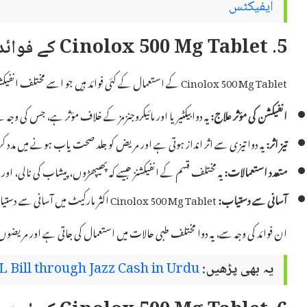
ایفیکٹس
5. Cinolox 500 Mg Tablet کے فوائد
Cinolox 500 Mg Tablet کے استعمال کے کئی فوائد ہیں جو اسے مختلف انفیکشنز کے علاج میں مؤثر بناتے ہیں۔ یہاں اس کے کچھ اہم فوائد درج ہیں:
انفیکشن کی مؤثر علاج:
یہ دوا بیکٹیریا اور مائیکروجنزمز کے خلاف مؤثر ہے، جس کی وج
تیز اثر:
یہ دوا تیزی سے اثر انداز ہوتی ہے اور مریض کو جلد صحت یاب ہونے میں مدد 
متعدد استعمالات:
یہ مختلف قسم کے انفیکشنز جیسے کہ پھیپھڑوں، پیشاب کی نالی، اور
آسانی سے دستیاب:
Cinolox 500 Mg Tablet اکثر مارکیٹ میں آسانی سے دستیاب ہے، جس سے مریض کو فوری علاج کی سہولت ملتی ہے۔
ان فوائد کی وجہ سے، یہ دوا مختلف طبی حالات میں استعمال کی جاتی ہے اور مریضوں
یہ بھی پڑھیں:
 Bill through Jazz Cash in Urdu