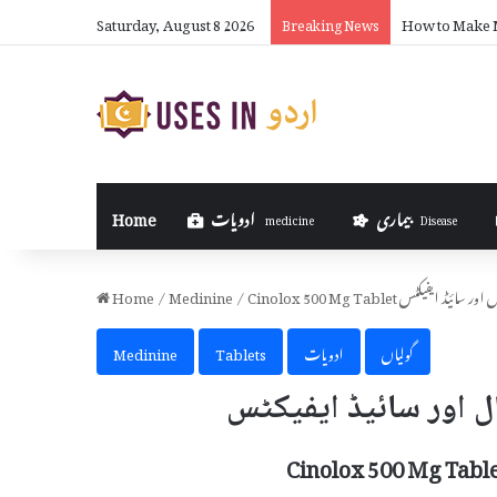
Saturday, August 8 2026
How to Make 
Breaking News
بیماری
ادویات
Home
medicine
Disease
Cinolox 5 استعمال اور سائیڈ ایفیکٹس
/
Medinine
/
Home
گولیاں
ادویات
Tablets
Medinine
Cinolox 500 Mg Table