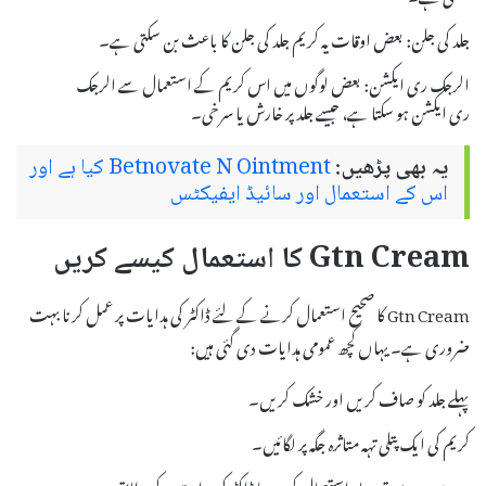
جلد کی جلن: بعض اوقات یہ کریم جلد کی جلن کا باعث بن سکتی ہے۔
الرجک ری ایکشن: بعض لوگوں میں اس کریم کے استعمال سے الرجک
ری ایکشن ہو سکتا ہے، جیسے جلد پر خارش یا سرخی۔
یہ بھی پڑھیں:
Betnovate N Ointment کیا ہے اور
اس کے استعمال اور سائیڈ ایفیکٹس
Gtn Cream کا استعمال کیسے کریں
Gtn Cream کا صحیح استعمال کرنے کے لئے ڈاکٹر کی ہدایات پر عمل کرنا بہت
ضروری ہے۔ یہاں کچھ عمومی ہدایات دی گئی ہیں:
پہلے جلد کو صاف کریں اور خشک کریں۔
کریم کی ایک پتلی تہہ متاثرہ جگہ پر لگائیں۔
دن میں دو سے تین بار استعمال کریں یا ڈاکٹر کی ہدایت کے مطابق۔