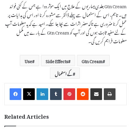
Gtn Cream جلدی بیماریوں کے علاج میں ایک مؤثر دوا ہے جس کے کئی فوائد
ہیں۔ تاہم، اس کے استعمال سے پہلے ڈاکٹر سے مشورہ کرنا اور اس کی ہدایات پر
عمل کرنا ضروری ہے تاکہ مضر اثرات سے بچا جا سکے۔ امید ہے کہ یہ معلومات آپ
کے لئے مفید ثابت ہوں گی اور آپ کو Gtn Cream کے بارے میں مکمل
معلومات فراہم کریں گی۔
Use
Side Effects
Gtn Cream
کے استعمال
LinkedIn
Tumblr
Pinterest
Reddit
Share via Email
Print
Related Articles