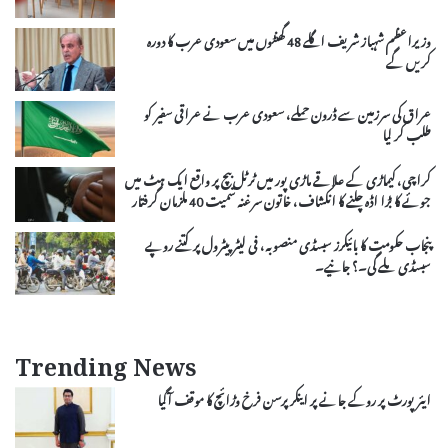
وزیراعظم شہباز شریف اگلے 48 گھنٹوں میں سعودی عرب کا دورہ
کریں گے
عراق کی سرزمین سے ڈرون حملے، سعودی عرب نے عراقی سفیر کو
طلب کر لیا
کراچی، کیماڑی کے علاقے ماڑی پور میں ٹرٹل بیچ پر واقع ایک ہٹ میں
جوئے کا بڑا اڈہ چلنے کا انکشاف، خاتون سرغنہ سمیت 40 ملزمان گرفتار
پنجاب حکومت کا بائیکرز سبسڈی منصوبہ، فی لیٹر پیٹرول پر کتنے روپے
سبسڈی ملے گی۔؟ جانیے۔
Trending News
ایئر پورٹ پر روکے جانے پر اینکر پرسن فرخ وڑائچ کا موقف آگیا