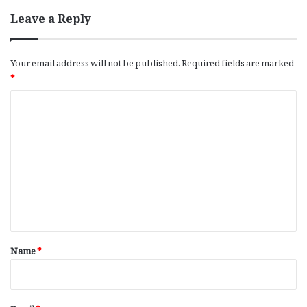
Leave a Reply
Your email address will not be published.
Required fields are marked
*
C
o
m
m
e
n
t
*
Name
*
Email
*