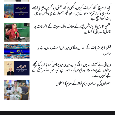
کچھ تو سوچ سمجھ کر بات کریں، کبھی تو کچھ بخش دیا کریں،ہم تو ایسے
لوگ ہیں کہ نہ شرمندہ ہوتے ہیں نہ ہی کچھ چھوڑتے ہیں،اُس کی کہی
بات کڑوا سچ ہے
عظمیٰ بخاری کا اپوزیشن لیڈر کے خلاف ہتک عزت کے الزامات پر
قانونی کارروائی کا اعلان
قطر: لائیو نشریات کے دوران ہنگامی میزائل الرٹ جاری، ویڈیو
وائرل
دیہاتی نے سستے دور میں 1 لاکھ روپیہ میری میز پر ڈھیر کر دیا اور کہا مجھے
وکیلوں نے بہت لوٹا اور مایوس کیا، امید ہے آپ میرا مقدمہ جیتنے کے
لیے لڑیں گے۔
اصولوں کی پاسداری مریم نواز کے عزم کا امتحان