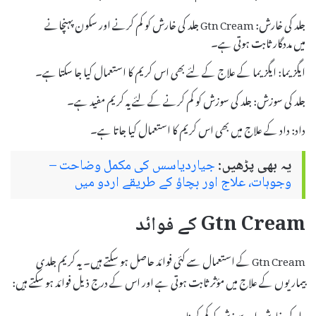
جلد کی خارش: Gtn Cream جلد کی خارش کو کم کرنے اور سکون پہنچانے
میں مددگار ثابت ہوتی ہے۔
ایگزیما: ایگزیما کے علاج کے لئے بھی اس کریم کا استعمال کیا جا سکتا ہے۔
جلد کی سوزش: جلد کی سوزش کو کم کرنے کے لئے یہ کریم مفید ہے۔
داد: داد کے علاج میں بھی اس کریم کا استعمال کیا جاتا ہے۔
یہ بھی پڑھیں:
جیاردیاسس کی مکمل وضاحت –
وجوہات، علاج اور بچاؤ کے طریقے اردو میں
Gtn Cream کے فوائد
Gtn Cream کے استعمال سے کئی فوائد حاصل ہو سکتے ہیں۔ یہ کریم جلدی
بیماریوں کے علاج میں مؤثر ثابت ہوتی ہے اور اس کے درج ذیل فوائد ہو سکتے ہیں:
جلد کی خارش اور سوزش کو کم کرنا