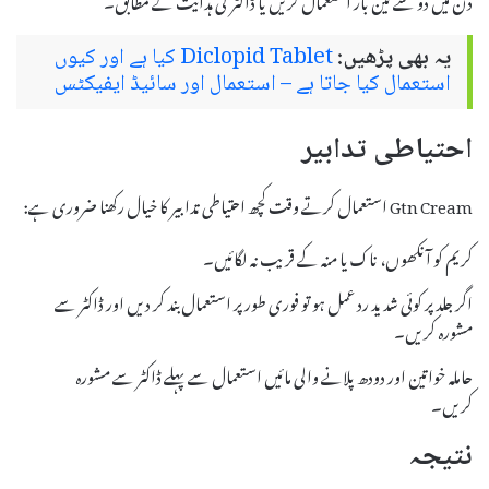
یہ بھی پڑھیں:
Diclopid Tablet کیا ہے اور کیوں
استعمال کیا جاتا ہے – استعمال اور سائیڈ ایفیکٹس
احتیاطی تدابیر
Gtn Cream استعمال کرتے وقت کچھ احتیاطی تدابیر کا خیال رکھنا ضروری ہے:
کریم کو آنکھوں، ناک یا منہ کے قریب نہ لگائیں۔
اگر جلد پر کوئی شدید رد عمل ہو تو فوری طور پر استعمال بند کر دیں اور ڈاکٹر سے
مشورہ کریں۔
حاملہ خواتین اور دودھ پلانے والی مائیں استعمال سے پہلے ڈاکٹر سے مشورہ
کریں۔
نتیجہ