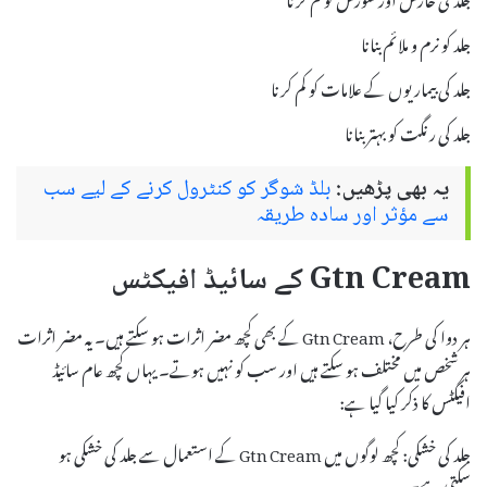
جلد کو نرم و ملائم بنانا
جلد کی بیماریوں کے علامات کو کم کرنا
جلد کی رنگت کو بہتر بنانا
یہ بھی پڑھیں:
بلڈ شوگر کو کنٹرول کرنے کے لیے سب
سے مؤثر اور سادہ طریقہ
Gtn Cream کے سائیڈ افیکٹس
ہر دوا کی طرح، Gtn Cream کے بھی کچھ مضر اثرات ہو سکتے ہیں۔ یہ مضر اثرات
ہر شخص میں مختلف ہو سکتے ہیں اور سب کو نہیں ہوتے۔ یہاں کچھ عام سائیڈ
افیکٹس کا ذکر کیا گیا ہے:
جلد کی خشکی: کچھ لوگوں میں Gtn Cream کے استعمال سے جلد کی خشکی ہو
سکتی ہے۔