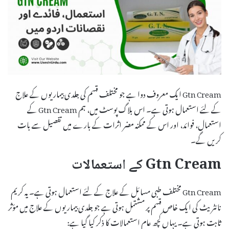
Gtn Cream ایک معروف دوا ہے جو مختلف قسم کی جلدی بیماریوں کے علاج
کے لئے استعمال ہوتی ہے۔ اس بلاگ پوسٹ میں، ہم Gtn Cream کے
استعمال، فوائد، اور اس کے ممکنہ مضر اثرات کے بارے میں تفصیل سے بات
کریں گے۔
Gtn Cream کے استعمالات
Gtn Cream مختلف طبی مسائل کے علاج کے لئے استعمال ہوتی ہے۔ یہ کریم
نائٹریٹ کی ایک خاص قسم پر مشتمل ہوتی ہے جو جلدی بیماریوں کے علاج میں مؤثر
ثابت ہوتی ہے۔ یہاں کچھ عام استعمالات کا ذکر کیا گیا ہے: