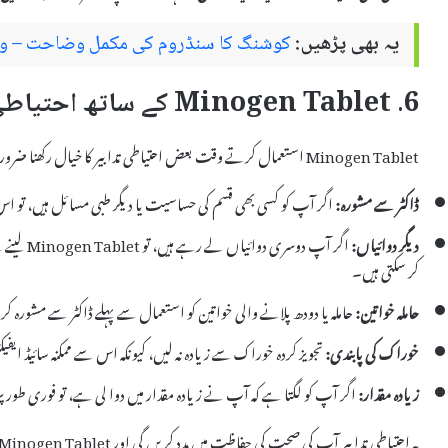
یہ بھی پڑھیں:
کوشنگ کا سنڈروم کی مکمل وضاحت – وجوہ
6. Minogen Tablet کے ساتھ احتیاطی تدابیر
Minogen Tablet استعمال کرتے وقت بعض احتیاطی تدابیر کا خیال رکھنا ضروری ہے تاکہ ممکنہ خطرات سے بچا جا سکے:
ڈاکٹر سے مشورہ:
اگر آپ کو کسی بھی قسم کی حساسیت یا دیگر طبی مسائل ہیں، تو اس
دیگر دوائیاں:
اگر آپ دوس
کر سکتی ہیں۔
حاملہ خواتین:
حاملہ یا دودھ پلانے والی خواتین کو استعمال سے پہلے ڈاکٹر سے مشورہ
خوراک کی پابندی:
تجویز کردہ خوراک سے زیادہ نہ لیں، کیونکہ اس سے ممکنہ سائیڈ ایفی
زیادہ مقدار:
اگر آپ کو لگتا ہے کہ آپ نے زیادہ مقدار میں دوا لی ہے، تو فوری طور 
یہ احتیاطی تدابیر آپ کی صحت کی حفاظت میں مدد کریں گی اور Minogen Tablet کے استعمال کے دوران ممکنہ خطرات کو کم کریں گی۔