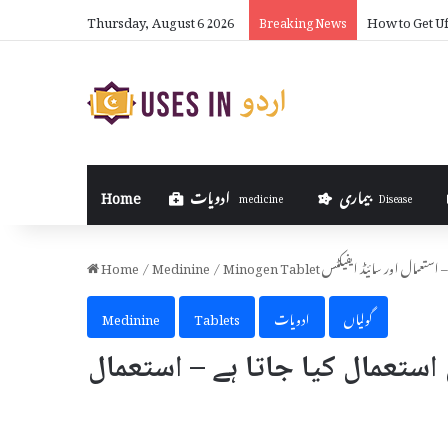
Thursday, August 6 2026
How to Get Uf
Breaking News
بیماری
ادویات
Home
medicine
Disease
اتا ہے – استعمال اور سائیڈ ایفیکٹس
/
Medinine
/
Home
گولیاں
ادویات
Tablets
Medinine
ے اور کیوں استعمال کیا جاتا ہے – استعمال