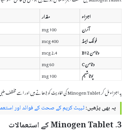
اجزاء
مقدار
آئرن
100 mg
فولک ایسڈ
400 mcg
وٹامن B12
2.4 mcg
وٹامن C
60 mg
پوٹاشیم
100 mg
یہ اجزاء مل کر Minogen Tablet کی افادیت کو بڑھاتے ہیں اور اسے مختلف طبی حالتوں کے علاج کے لیے ایک مؤثر دوا بناتے ہیں۔
یہ بھی پڑھیں:
ٹیبٹ کریم کے صحت کے فوائد اور استعمال
3. Minogen Tablet کے استعمالات