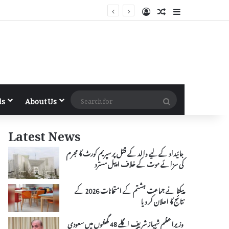
Log In
Random Article
Sidebar
Search
ls
About Us
for
Latest News
جائیداد کے لیے والد کے قتل پر سپریم کورٹ کا مجرم
کی سزائے موت کے خلاف اپیل مسترد
پیکٹا نے جماعت ہشتم کے امتحانات 2026 کے
نتائج کا اعلان کر دیا
وزیراعظم شہباز شریف اگلے 48 گھنٹوں میں سعودی