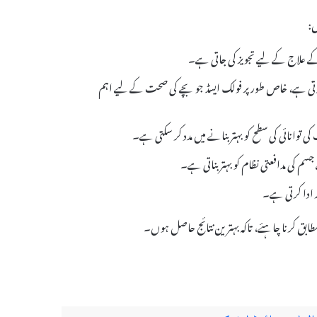
کرتی ہے، خاص طور پر فولک ایسڈ جو بچے کی صحت کے لیے اہم
ر ادا کرتی ہے۔