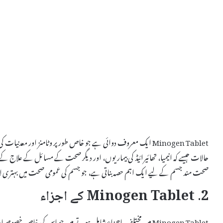
Minogen Tablet ایک معروف دوائی ہے جو خاص طور پر وٹامنز اور معدن
صحت مند جسم کے لیے ایک اہم حصہ بناتی ہے، جو جسم کی عمومی صحت میں بہتری لا
2. Minogen Tablet کے اجزاء
Minogen Tablet میں مختلف اجزاء شامل ہوتے ہیں جو اس کی خاص خصوصیات اور فوائد کو متعین کرتے ہیں۔ ان اجزاء کی تفصیل درج ذیل ہے: