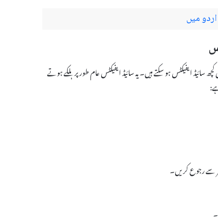
اردو میں
ے ساتھ ممکنہ سائیڈ ایفیکٹس ہوتے ہیں، Minogen Tablet کے بھی کچھ سائیڈ ایفیکٹس ہو سکتے ہیں۔ یہ سائیڈ ایفیکٹس عام طور پر ہلکے ہوتے
ہے:
کٹر سے رجوع کریں۔
۔