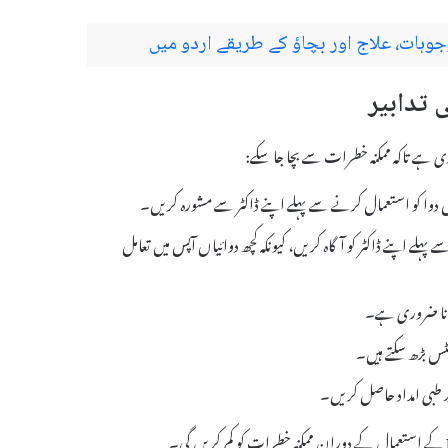
ات، علاج اور بچاؤ کے طریقے اردو میں
 دوا کو استعمال کرنے سے پہلے اپنے ڈاکٹر سے مشورہ کریں۔
ری دوائیاں لے رہے ہیں، تو Minogen Tablet لینے سے پہلے اپنے ڈاکٹر کو آگاہ کریں، کیونکہ کچھ دوائیاں آپس میں تعامل
 کرنا ضروری ہے۔
کٹس بڑھ سکتے ہیں۔
پر طبی امداد حاصل کریں۔