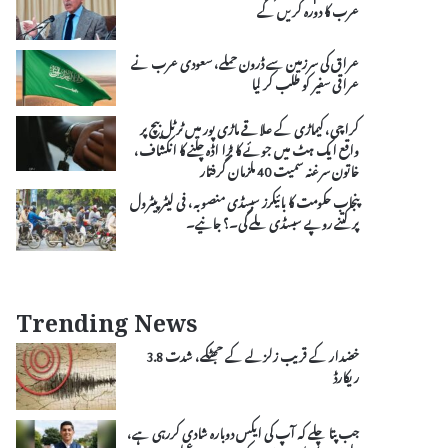
عرب کا دورہ کریں گے
عراق کی سرزمین سے ڈرون حملے، سعودی عرب نے
عراقی سفیر کو طلب کر لیا
کراچی، کیماڑی کے علاقے ماڑی پور میں ٹرٹل بیچ پر
واقع ایک ہٹ میں جوئے کا بڑا اڈہ چلنے کا انکشاف،
خاتون سرغنہ سمیت 40 ملزمان گرفتار
پنجاب حکومت کا بائیکرز سبسڈی منصوبہ، فی لیٹر پیٹرول
پر کتنے روپے سبسڈی ملے گی۔؟ جانیے۔
Trending News
خضدار کے قریب زلزلے کے جھٹکے، شدت 3.8
ریکارڈ
جب پتا چلے کہ آپ کی ایکس دوبارہ شادی کررہی ہے،