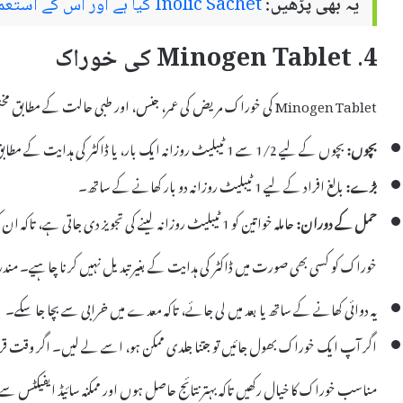
یہ بھی پڑھیں:
Inolic Sachet کیا ہے اور اس کے استعمال اور سائیڈ ایفیکٹس
4. Minogen Tablet کی خوراک
Minogen Tablet کی خوراک مریض کی عمر، جنس، اور طبی حالت کے مطابق مختلف ہو سکتی ہے۔ عام طور پر، یہ تجویز کی جاتی ہے کہ:
بچوں:
بچوں کے لیے 1/2 سے 1 ٹیبلیٹ روزانہ ایک بار، یا ڈاکٹر کی ہدایت کے مطابق۔
بڑے:
بالغ افراد کے لیے 1 ٹیبلیٹ روزانہ دو بار کھانے کے ساتھ۔
حمل کے دوران:
حاملہ خواتین کو 1 ٹیبلیٹ روزانہ لینے کی تجویز دی جاتی ہے، تاکہ ان کی اور بچے کی صحت کے لیے ضروری وٹامنز حاصل ہو سکیں۔
خوراک کو کسی بھی صورت میں ڈاکٹر کی ہدایت کے بغیر تبدیل نہیں کرنا چاہیے۔ مند
یہ دوائی کھانے کے ساتھ یا بعد میں لی جائے، تاکہ معدے میں خرابی سے بچا جا سکے۔
اگر آپ ایک خوراک بھول جائیں تو جتنا جلدی ممکن ہو، اسے لے لیں۔ اگر وقت قر
مناسب خوراک کا خیال رکھیں تاکہ بہتر نتائج حاصل ہوں اور ممکنہ سائیڈ ایفیکٹس سے 