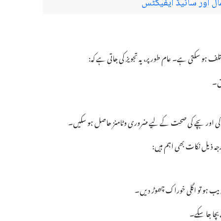
رجہ ذیل نکات بھی اہم ہیں:
یب ہو تو اگلی خوراک چھوڑ دیں۔
بچا جا سکے۔