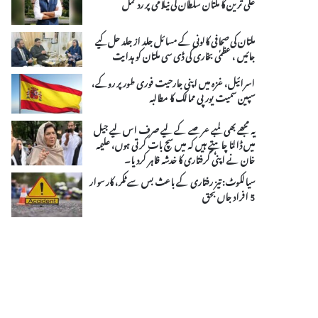
علی ترین کا ملتان سلطان کی نیلامی پر ردعمل
ملتان کی صحافی کالونی کے مسائل جلد از جلد حل کیے
جائیں ، عظمٰی بخاری کی ڈی سی ملتان کو ہدایت
اسرائیل، غزہ میں اپنی جارحیت فوری طور پر روکے،
سپین سمیت یورپی ممالک کا مطالبہ
یہ مجھے بھی لمبے عرصے کے لیے صرف اس لیے جیل
میں ڈالنا چاہتے ہیں کہ میں سچ بات کرتی ہوں، علیمہ
خان نے اپنی گرفتاری کا خدشہ ظاہر کردیا۔
سیالکوٹ: تیز رفتاری کے باعث بس سے ٹکر، کار سوار
5 افراد جاں بحق