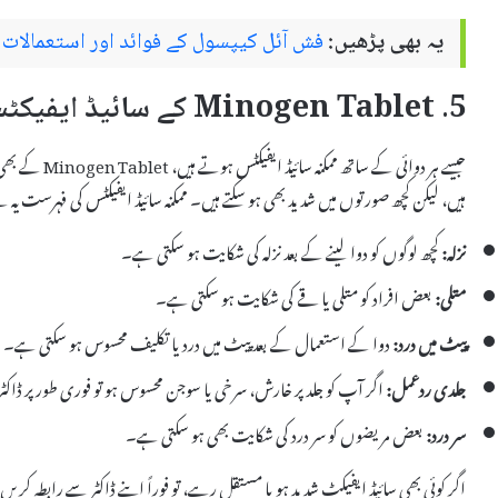
یہ بھی پڑھیں:
فش آئل کیپسول کے فوائد اور استعمالات 
5. Minogen Tablet کے سائیڈ ایفیکٹس
جیسے ہر دوائی ک
ہیں، لیکن کچھ صورتوں میں شدید بھی ہو سکتے ہیں۔ ممکنہ سائیڈ ایفیکٹس کی فہرست یہ 
نزلہ:
کچھ لوگوں کو دوا لینے کے بعد نزلہ کی شکایت ہو سکتی ہے۔
متلی:
بعض افراد کو متلی یا قے کی شکایت ہو سکتی ہے۔
پیٹ میں درد:
دوا کے استعمال کے بعد پیٹ میں درد یا تکلیف محسوس ہو سکتی ہے۔
جلدی ردعمل:
اگر آپ کو جلد پر خارش، سرخی یا سوجن محسوس ہو تو فوری طور پر ڈا
سر درد:
بعض مریضوں کو سر درد کی شکایت بھی ہو سکتی ہے۔
اگر کوئی بھی سائیڈ ایفیکٹ شدید ہو یا مستقل رہے، تو فوراً اپنے ڈاکٹر سے رابطہ کریں