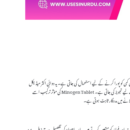
یات کی کمی کو پورا کرنے کے لیے استعمال کی جاتی ہے۔ یہ دوائی اکثر میڈیکل
حالات جیسے کہ انیمیا، تھائیرائیڈ کی بیماریوں، اور دیگر صحت کے مسائل کے علاج کے لیے تجویز کی جاتی ہے۔ Minogen Tablet کی مؤثر ترکیب اسے
نے میں مددگار ثابت ہوتی ہے۔