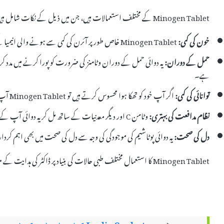
Minogen Tablet کے مختلف استعمالات ہیں، جن میں ذیل کے نکات شامل ہیں:
خون کی کمی:
Minogen Tablet خاص طور پر آئرن کی کمی سے ہونے والی انیمیا کے علاج کے لیے تجویز کی جاتی ہے۔
حمل کے دوران:
یہ دوائی حمل کے دوران وٹامنز کی ضرورت کو پورا کرنے میں مدد 
ہے۔
توانائی کی کمی:
اگر آپ خود کو تھکا ہوا محسوس کرتے ہیں تو Minogen Tablet آپ کی توانائی کی سطح کو بہتر بنانے میں مدد کر سکتی ہے۔
نظام مدافعت کی بہتری:
وٹامن C اور دیگر معدنیات کے ساتھ مل کر یہ دوائی آپ کے جسم کی مدافعتی نظام کو بہتر بناتی ہے۔
دل کی صحت:
یہ دوائی پوٹاشیم کی موجودگی کی وجہ سے دل کی صحت میں بھی اہم کردا
Minogen Tablet کا استعمال مختلف طبی حالات کی بنیاد پر ڈاکٹر کی ہدایت کے مطابق کرنا چاہئے، تاکہ بہترین نتائج حاصل ہوں۔