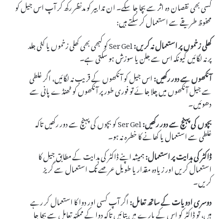
کسی بھی نقصان دہ اثر سے بچا جا سکے۔ ان تدابیر کو مدنظر رکھ کر آپ اس جیل کو
محفوظ طریقے سے استعمال کر سکتے ہیں:
کھلی زخموں پر استعمال نہ کریں:
Ser Gel کو کبھی بھی کھلی زخموں یا کٹی جلد
پر نہ لگائیں کیونکہ اس سے جلن یا سوزش ہو سکتی ہے۔
آنکھوں سے دور رکھیں:
اس جیل کو آنکھوں کے قریب نہ لگائیں، اگر غلطی
سے جیل آنکھوں میں چلا جائے تو فوری طور پر آنکھوں کو ٹھنڈے پانی سے
دھوئیں۔
بچوں کی پہنچ سے دور رکھیں:
Ser Gel کو بچوں کی پہنچ سے دور رکھیں تاکہ
غلطی سے استعمال یا کھانے کا خطرہ نہ ہو۔
ڈاکٹر کی ہدایت پر استعمال:
ہمیشہ اپنے ڈاکٹر کی ہدایت کے مطابق جیل کا
استعمال کریں اور زیادہ مقدار یا طویل عرصے تک استعمال سے گریز
کریں۔
دوسری ادویات کے ساتھ تعامل:
اگر آپ کسی اور دوا کا استعمال کر رہے
ہیں، تو ڈاکٹر کو اس کے بارے میں بتائیں تاکہ دوا کے ممکنہ تعامل سے بچا جا