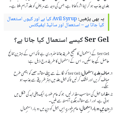
جلدی جذب ہو کر اپنا اثر دکھاتا ہے، جس کی وجہ سے مریض کو جلد آرام ملتا ہے۔
یہ بھی پڑھیں:
Avil Syrup کیا ہے اور کیوں استعمال
کیا جاتا ہے – استعمال اور سائیڈ ایفیکٹس
Ser Gel کیسے استعمال کیا جاتا ہے؟
Ser Gel کے استعمال کا صحیح طریقہ جاننا ضروری ہے تاکہ اس کے بہترین نتائج
حاصل کیے جا سکیں۔ اس کے استعمال کا طریقہ درج ذیل ہے:
صاف جلد پر استعمال:
Ser Gel کو لگانے سے پہلے متاثرہ حصے کو اچھی طرح
صاف کریں اور خشک کر لیں تاکہ جیل جلد میں بہتر طریقے سے جذب ہو
سکے۔
مقدار:
جیل کی مناسب مقدار لیں، جو کہ عام طور پر ایک پتلی تہہ کی شکل میں
ہوتی ہے، اور اسے متاثرہ جگہ پر آہستہ سے ملیں۔
دن میں دو بار استعمال:
عام طور پر اس جیل کو دن میں دو بار استعمال