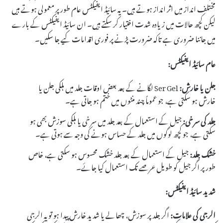
مختلف انداز میں اثر انداز ہوتے ہیں۔ یہ سائیڈ ایفیکٹس عام طور پر معمولی ہوتے ہیں
لیکن کچھ حالات میں زیادہ شدت اختیار کر سکتے ہیں۔ ان سائیڈ ایفیکٹس کے بارے
میں جاننا ضروری ہے تاکہ ضرورت پڑنے پر فوری اقدامات کیے جا سکیں۔
عام سائیڈ ایفیکٹس:
جلن یا خارش:
Ser Gel لگانے کے بعد بعض اوقات جلد میں ہلکی جلن یا
خارش ہو سکتی ہے، جو عموماً چند منٹوں میں ختم ہو جاتی ہے۔
جلد کی سرخی:
جیل کے استعمال کے بعد جلد میں سرخی یا ہلکی سوزش بھی ہو
سکتی ہے، جو کچھ لوگوں میں جلد کے حساس ہونے کی وجہ سے ہوتی ہے۔
خشک جلد:
جیل کے استعمال کے بعد جلد خشک محسوس ہو سکتی ہے، خاص
طور پر اگر جیل کو طویل عرصے تک استعمال کیا جائے۔
شدید سائیڈ ایفیکٹس:
الرجی کی علامات:
اگر جلد پر سوزش، چھالے یا شدید خارش پیدا ہو تو یہ الرجی