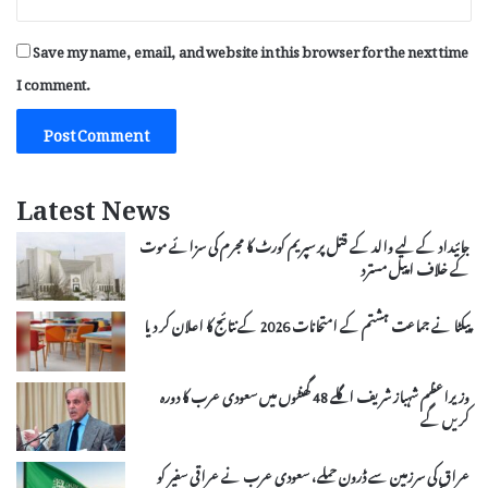
Save my name, email, and website in this browser for the next time
I comment.
Latest News
جائیداد کے لیے والد کے قتل پر سپریم کورٹ کا مجرم کی سزائے موت
کے خلاف اپیل مسترد
پیکٹا نے جماعت ہشتم کے امتحانات 2026 کے نتائج کا اعلان کر دیا
وزیراعظم شہباز شریف اگلے 48 گھنٹوں میں سعودی عرب کا دورہ
کریں گے
عراق کی سرزمین سے ڈرون حملے، سعودی عرب نے عراقی سفیر کو