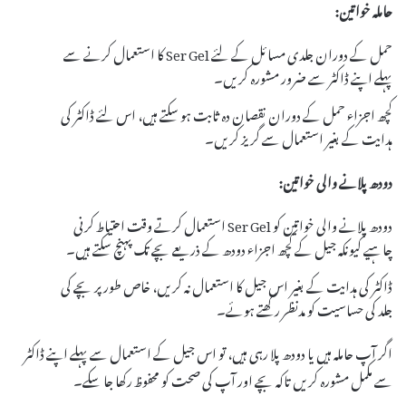
حاملہ خواتین:
حمل کے دوران جلدی مسائل کے لئے Ser Gel کا استعمال کرنے سے
پہلے اپنے ڈاکٹر سے ضرور مشورہ کریں۔
کچھ اجزاء حمل کے دوران نقصان دہ ثابت ہو سکتے ہیں، اس لئے ڈاکٹر کی
ہدایت کے بغیر استعمال سے گریز کریں۔
دودھ پلانے والی خواتین:
دودھ پلانے والی خواتین کو Ser Gel استعمال کرتے وقت احتیاط کرنی
چاہیے کیونکہ جیل کے کچھ اجزاء دودھ کے ذریعے بچے تک پہنچ سکتے ہیں۔
ڈاکٹر کی ہدایت کے بغیر اس جیل کا استعمال نہ کریں، خاص طور پر بچے کی
جلد کی حساسیت کو مدنظر رکھتے ہوئے۔
اگر آپ حاملہ ہیں یا دودھ پلا رہی ہیں، تو اس جیل کے استعمال سے پہلے اپنے ڈاکٹر
سے مکمل مشورہ کریں تاکہ بچے اور آپ کی صحت کو محفوظ رکھا جا سکے۔