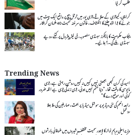
طلب کر لیا
کراچی، کیماڑی کے علاقے ماڑی پور میں ٹرٹل بیچ پر واقع ایک ہٹ میں
جوئے کا بڑا اڈہ چلنے کا انکشاف، خاتون سرغنہ سمیت 40 ملزمان گرفتار
پنجاب حکومت کا بائیکرز سبسڈی منصوبہ، فی لیٹر پیٹرول پر کتنے روپے
سبسڈی ملے گی۔؟ جانیے۔
Trending News
امید کی کرن کبھی بجھتی نہیں کہیں نہ کہیں روشن رہتی ہے، بڑی
مایوسی کا وقت تھا، ”دنیا ختم نہیں ہوئی، بڑی زندگی پڑی ہے اللہ ضرور
کوئی اور موقع دے گا“
رابعہ انعم کی نئی ویڈیو پر سوشل میڈیا پر بحث، صارفین کی ملا جلا
ردعمل
وزیراعلی مریم نواز کا لاہور سمیت مختلف شہروں میں طوفانی بارشوں