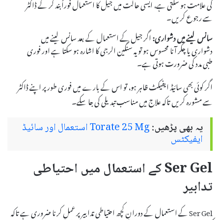
کی علامت ہو سکتی ہے، ایسی حالت میں جیل کا استعمال فوراً بند کر کے ڈاکٹر
سے رجوع کریں۔
سانس لینے میں دشواری:
اگر جیل کے استعمال کے بعد سانس لینے میں
دشواری یا چکر آنا محسوس ہو تو یہ سنگین الرجی کا اشارہ ہو سکتا ہے اور فوری
طبی مدد کی ضرورت ہوتی ہے۔
اگر کوئی بھی سائیڈ ایفیکٹ ظاہر ہو، تو اس کے بارے میں فوری طور پر اپنے ڈاکٹر
سے مشورہ کریں تاکہ علاج میں مناسب تبدیلی کی جا سکے۔
یہ بھی پڑھیں:
Torate 25 Mg استعمال اور سائیڈ
ایفیکٹس
Ser Gel کے استعمال میں احتیاطی
تدابیر
Ser Gel کے استعمال کے دوران کچھ احتیاطی تدابیر پر عمل کرنا ضروری ہے تاکہ