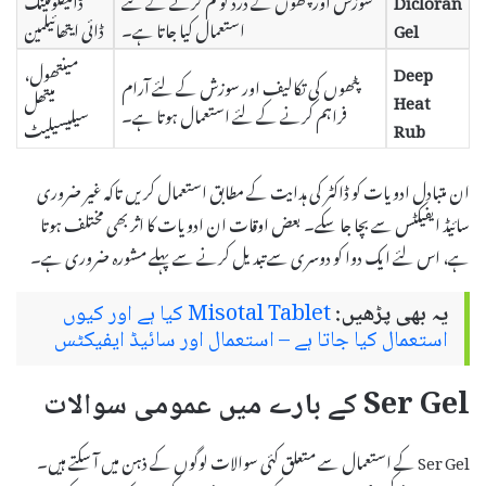
Gel
استعمال کیا جاتا ہے۔
ڈائی ایتھائیلمین
Deep
مینتھول،
پٹھوں کی تکالیف اور سوزش کے لئے آرام
Heat
میتھل
فراہم کرنے کے لئے استعمال ہوتا ہے۔
Rub
سیلیسیلیٹ
ان متبادل ادویات کو ڈاکٹر کی ہدایت کے مطابق استعمال کریں تاکہ غیر ضروری
سائیڈ ایفیکٹس سے بچا جا سکے۔ بعض اوقات ان ادویات کا اثر بھی مختلف ہوتا
ہے، اس لئے ایک دوا کو دوسری سے تبدیل کرنے سے پہلے مشورہ ضروری ہے۔
یہ بھی پڑھیں:
Misotal Tablet کیا ہے اور کیوں
استعمال کیا جاتا ہے – استعمال اور سائیڈ ایفیکٹس
Ser Gel کے بارے میں عمومی سوالات
Ser Gel کے استعمال سے متعلق کئی سوالات لوگوں کے ذہن میں آ سکتے ہیں۔