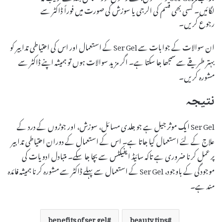
لگائیں۔ کسی بھی قسم کی الرجی یا سوزش کی صورت میں فوراً ڈاکٹر سے
رجوع کریں۔
ان سوالات کے جوابات سے Ser Gel کے استعمال اور اس کی احتیاطی تدابیر کو
بہتر طریقے سے سمجھا جا سکتا ہے۔ اگر مزید سوالات ہوں تو ہمیشہ اپنے ڈاکٹر سے
مشورہ کریں۔
نتیجہ
Ser Gel ایک موثر جیل ہے جو جلدی مسائل، سوزش، اور جوڑوں کے درد کے
علاج کے لئے استعمال کیا جاتا ہے۔ اس کے استعمال کے دوران احتیاطی تدابیر
پر عمل کرنا ضروری ہے تاکہ سائیڈ ایفیکٹس سے بچا جا سکے۔ متبادل ادویات کی
موجودگی کے باوجود، Ser Gel کے استعمال سے پہلے ڈاکٹر سے مشورہ کرنا ہمیشہ فائدہ
مند ہے۔
benefits of ser gel
beauty tips