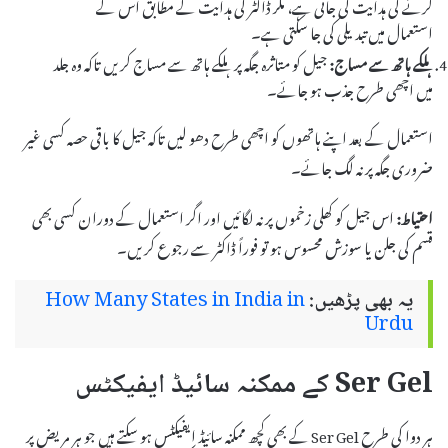
کرنے کی ہدایت کی جاتی ہے، مگر ڈاکٹر کی ہدایت کے مطابق اس کے
استعمال میں تبدیلی کی جا سکتی ہے۔
ہلکے ہاتھ سے مساج:
جیل کو متاثرہ جگہ پر ہلکے ہاتھ سے مساج کریں تاکہ وہ جلد
میں اچھی طرح جذب ہو جائے۔
استعمال کے بعد اپنے ہاتھوں کو اچھی طرح دھو لیں تاکہ جیل کا باقی حصہ کسی غیر
ضروری جگہ پر نہ لگ جائے۔
احتیاط:
اس جیل کو کھلی زخموں پر نہ لگائیں اور اگر استعمال کے دوران کسی بھی
قسم کی جلن یا سوزش محسوس ہو تو فوراً ڈاکٹر سے رجوع کریں۔
یہ بھی پڑھیں:
How Many States in India in
Urdu
Ser Gel کے ممکنہ سائیڈ ایفیکٹس
ہر دوا کی طرح Ser Gel کے بھی کچھ ممکنہ سائیڈ ایفیکٹس ہو سکتے ہیں جو ہر مریض پر