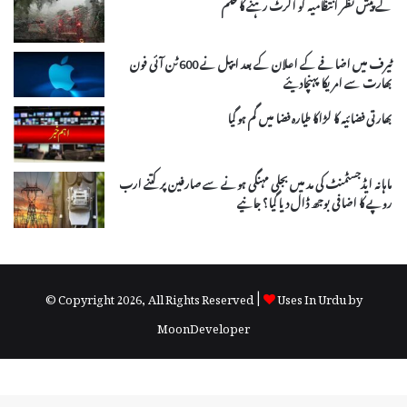
کے پیش نظر انتظامیہ کو الرٹ رہنے کا حکم
ٹیرف میں اضافے کے اعلان کے بعد ایپل نے 600 ٹن آئی فون
بھارت سے امریکا پہنچادیئے
بھارتی فضائیہ کا لڑاکا طیارہ فضا میں گم ہو گیا
ماہانہ ایڈجسٹمنٹ کی مد میں بجلی مہنگی ہونے سے صارفین پر کتنے ارب
روپے کا اضافی بوجھ ڈال دیا گیا؟ جانیے
© Copyright 2026, All Rights Reserved |
Uses In Urdu by
MoonDeveloper