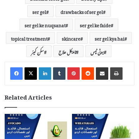
ser gel
drawbacks of ser gel
ser gel ke nuqsanat
ser gel ke faide
topical treatment
skincare
ser gel kya hai
بیوٹی ٹپس
ٹاپیکل علاج
سکن کیئر
LinkedIn
Tumblr
Pinterest
Reddit
Share via Email
Print
Related Articles