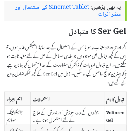
یہ بھی پڑھیں:
Sinemet Tablet کے استعمال اور
مضر اثرات
Ser Gel کا متبادل
اگر Ser Gel دستیاب نہ ہو یا اس کے استعمال کے بعد سائیڈ ایفیکٹس ظاہر ہوں، تو
اس کے کچھ متبادل بھی موجود ہیں جو جلدی مسائل کے حل کے لئے مفید ثابت ہو
سکتے ہیں۔ ان متبادل ادویات کو ڈاکٹر کی مشاورت کے بعد استعمال کیا جانا چاہیے
تاکہ بہترین نتائج حاصل کیے جا سکیں۔ ذیل میں Ser Gel کے کچھ ممکنہ متبادل بیان
کیے گئے ہیں:
متبادل کا نام
استعمالات
اہم اجزاء
Voltaren
جوڑوں کے درد، سوزش اور خارش کے علاج
ڈائیکلوفینک
Gel
کے لئے استعمال ہوتا ہے۔
سوڈیم
Dicloran
سوزش اور پٹھوں کے درد کو کم کرنے کے لئے
ڈائیکلوفینک