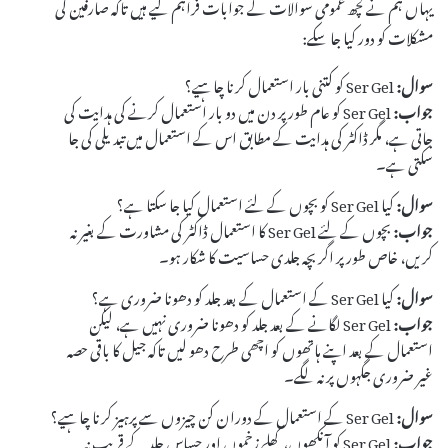
یہاں ہم نے کچھ عمومی سوالات کے جوابات فراہم کیے ہیں تاکہ صارفین کی
مشکلات کو دور کیا جا سکے:
سوال:
Ser Gel کو کتنی بار استعمال کرنا چاہیے؟
جواب:
Ser Gel کو عام طور پر دن میں دو بار استعمال کرنے کی ہدایت کی
جاتی ہے، مگر ڈاکٹر کی ہدایت کے مطابق اس کے استعمال میں تبدیلی کی جا
سکتی ہے۔
سوال:
کیا Ser Gel کو بچوں کے لئے استعمال کیا جا سکتا ہے؟
جواب:
بچوں کے لئے Ser Gel کا استعمال ڈاکٹر کی مشاورت کے بغیر نہ
کریں، خاص طور پر اگر بچہ جلدی حساسیت کا شکار ہو۔
سوال:
کیا Ser Gel کے استعمال کے بعد جلد کو دھونا ضروری ہے؟
جواب:
Ser Gel لگانے کے بعد جلد کو دھونا ضروری نہیں ہے، لیکن
استعمال کے بعد اپنے ہاتھوں کو اچھی طرح دھو لیں تاکہ جیل کا باقی حصہ
غیر ضروری جگہوں پر نہ لگے۔
سوال:
Ser Gel کے استعمال کے دوران کن چیزوں سے پرہیز کرنا چاہیے؟
جواب:
Ser Gel کو آنکھوں، کھلے زخموں اور حساس جلد کے قریب نہ