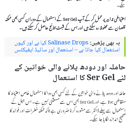
سکے۔
احتیاطی تدابیر پر عمل کر کے آپ Ser Gel کے استعمال کے دوران کسی بھی ممکنہ
نقصان سے محفوظ رہ سکتے ہیں اور اس کے مثبت نتائج حاصل کر سکتے ہیں۔
یہ بھی پڑھیں:
Salinase Drops کیا ہے اور کیوں
استعمال کیا جاتا ہے – استعمال اور سائیڈ ایفیکٹس
حاملہ اور دودھ پلانے والی خواتین کے
لئے Ser Gel کا استعمال
حاملہ اور دودھ پلانے والی خواتین کے لئے کسی بھی دوا کا استعمال خاص احتیاط کا
متقاضی ہوتا ہے، اور Ser Gel بھی اس سے مستثنیٰ نہیں ہے۔ اس جیل کے
استعمال سے پہلے ڈاکٹر سے مشورہ کرنا ضروری ہے تاکہ ممکنہ خطرات اور فوائد کا
صحیح اندازہ لگایا جا سکے۔