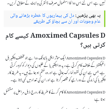
نہیں ہے، اس لئے اس دوا کا استعمال صرف ڈاکٹر کی ہدایت کے مطابق کریں۔
یہ بھی پڑھیں:
دل کی بیماریوں کا خطرہ بڑھانے والی
عام وجوہات اور ان سے بچاؤ کے طریقے
Amoximed Capsules D کیسے کام
کرتی ہیں؟
Amoximed Capsules D ایک مؤثر اینٹی بائیوٹک دوا ہے جو مختلف بیکٹیریل
انفیکشنز کے خلاف کام کرتی ہے۔ یہ دوا بیکٹیریا کے خلیوں کی دیوار کو کمزور کرتی
ہے، جس سے ان کی نشوونما رک جاتی ہے اور وہ ختم ہو جاتے ہیں۔ یہ طریقہ کار
بیکٹیریا کی زندگی کے دورانیے کو مختصر کرتا ہے اور ان کی تعداد میں کمی لاتا ہے۔
Amoximed Capsules D کا کام کرنے کا طریقہ کار درج ذیل مراحل پر مشتمل
ہوتا ہے: