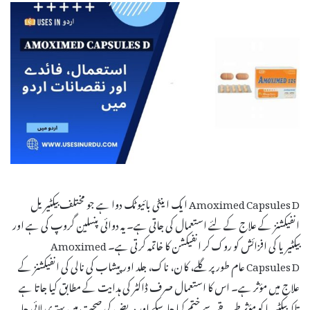
Amoximed Capsules D ایک اینٹی بائیوٹک دوا ہے جو مختلف بیکٹیریل
انفیکشنز کے علاج کے لئے استعمال کی جاتی ہے۔ یہ دوائی پنسلین گروپ کی ہے اور
بیکٹیریا کی افزائش کو روک کر انفیکشن کا خاتمہ کرتی ہے۔ Amoximed
Capsules D عام طور پر گلے، کان، ناک، جلد اور پیشاب کی نالی کی انفیکشنز کے
علاج میں مؤثر ہے۔ اس کا استعمال صرف ڈاکٹر کی ہدایت کے مطابق کیا جاتا ہے
تاکہ بیکٹیریا کو مؤثر طریقے سے ختم کیا جا سکے اور مریض کی صحت میں بہتری لائی جا