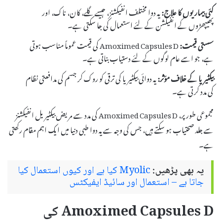
کئی بیماریوں کا علاج:
یہ دوا مختلف انفیکشنز، جیسے گلے، کان، ناک، اور
پھیپھڑوں کے انفیکشن کے لئے استعمال کی جا سکتی ہے۔
سستی قیمت:
Amoximed Capsules D کی قیمت عموماً مناسب ہوتی
ہے، جو اسے عام لوگوں کے لئے دستیاب بناتی ہے۔
بیکٹیریا کے خلاف مؤثر:
یہ دوائی بیکٹیریا کی ترقی کو روک کر جسم کی مدافعتی نظام
کی مدد کرتی ہے۔
مجموعی طور پر، Amoximed Capsules D کی مدد سے مریض بیکٹیریل انفیکشنز
سے جلد صحتیاب ہو سکتے ہیں، جس کی وجہ سے یہ دوا طبی دنیا میں ایک اہم مقام رکھتی
ہے۔
یہ بھی پڑھیں:
Myolic کیا ہے اور کیوں استعمال کیا
جاتا ہے – استعمال اور سائیڈ ایفیکٹس
Amoximed Capsules D کی