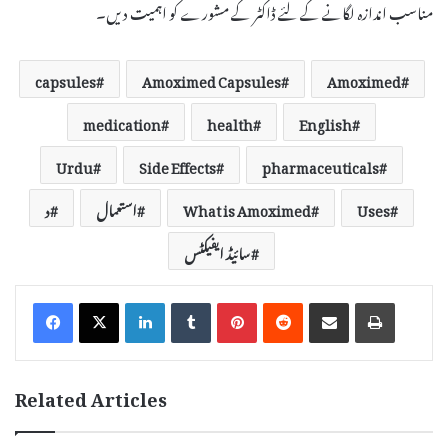
مناسب اندازہ لگانے کے لئے ڈاکٹر کے مشورے کو اہمیت دیں۔
capsules
Amoximed Capsules
Amoximed
medication
health
English
Urdu
Side Effects
pharmaceuticals
Uses
What is Amoximed
استعمال
د
سائیڈ ایفیکٹس
LinkedIn
Tumblr
Pinterest
Reddit
Share via Email
Print
Related Articles