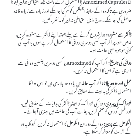
Amoximed Capsules D کا استعمال کرتے وقت کچھ احتیاطی تدابیر اپنانا
ضروری ہے تاکہ دوا کے سائیڈ ایفیکٹس کو کم کیا جا سکے اور زیادہ سے زیادہ فائدہ
حاصل کیا جا سکے۔ درج ذیل احتیاطی تدابیر کو مدنظر رکھیں:
ڈاکٹر سے مشورہ:
دوا شروع کرنے سے پہلے ہمیشہ اپنے ڈاکٹر سے مشورہ کریں،
خاص طور پر اگر آپ کسی دوسری دوائی کا استعمال کر رہے ہوں یا آپ کی
کوئی موجودہ طبی حالت ہو۔
دوائی کی تاریخ:
اگر آپ کو Amoximed یا کسی دوسری پنسلین دوائی سے
الرجی ہے تو اس کا استعمال نہ کریں۔
حمل اور دودھ پلانا:
اگر آپ حاملہ ہیں یا دودھ پلا رہی ہیں تو اس دوا کا
استعمال ڈاکٹر کی ہدایت کے مطابق کریں۔
خوراک کی پیروی:
دوا کی خوراک کو ہمیشہ ڈاکٹر کی ہدایات کے مطابق لیں،
اور مکمل کورس کو ختم کریں، چاہے آپ کی حالت میں بہتری آ جائے۔
الکوحل سے پرہیز:
دوا کے دوران الکوحل کا استعمال نہ کریں، کیونکہ یہ دوا
کے اثرات کو متاثر کر سکتا ہے۔