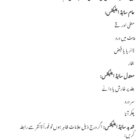
عام سائیڈ ایفیکٹس:
متلی اور قے
پیٹ میں درد
ڈائریا یا قبض
بخار
معتدل سائیڈ ایفیکٹس:
جلد پر خارش یا دانے
سر درد
چکر آنا
شدید سائیڈ ایفیکٹس:
اگر درج ذیل علامات ظاہر ہوں تو فوراً ڈاکٹر سے رابطہ
کریں: