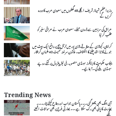
وزیراعظم شہباز شریف اگلے 48 گھنٹوں میں سعودی عرب کا دورہ
کریں گے
عراق کی سرزمین سے ڈرون حملے، سعودی عرب نے عراقی سفیر کو
طلب کر لیا
کراچی، کیماڑی کے علاقے ماڑی پور میں ٹرٹل بیچ پر واقع ایک ہٹ میں
جوئے کا بڑا اڈہ چلنے کا انکشاف، خاتون سرغنہ سمیت 40 ملزمان گرفتار
پنجاب حکومت کا بائیکرز سبسڈی منصوبہ، فی لیٹر پیٹرول پر کتنے روپے
سبسڈی ملے گی۔؟ جانیے۔
Trending News
آبی جنگ بھی چھڑ گئی۔۔۔پاکستان جواب اور دفاع کیلئے تیار۔۔۔
بھارت کا پانی بھی رک سکتا ہے ۔۔ بھارتی فوج پر بھی سوالات اٹھنے
لگے