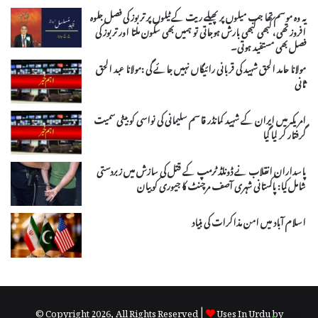
یہ وہ موسم تھا جب میلوں پر پھیلے ریت کے ٹیلوں پر تربوز کی فصل جلوہ
افروز تھی، کبھی کبھی بارش ہوجاتی تو ہمیں بھی سکون ملتا اور تربوز کی
فصل بھی مستفید ہوتی۔
مولانا حامد الحق شہید کی قربانی رائیگاں نہیں جائے گی :مولانا عبد الحق
ثانی
امریکہ میں ایران کے شہید کمانڈر قاسم سلیمانی کی نواسی کو بیٹی سمیت
گرفتار کر لیا گیا
پاسداران انقلاب نے ڈونلڈ ٹرمپ کے قتل کی سازش میں زبردستی
شامل کیا: پاکستانی شہری آصف مرچنٹ کا جیوری کو بیان
اسلام آباد میں امن مذاکرات کی بنیاد
© Copyright 2026, All Rights Reserved |
Uses In Urdu by