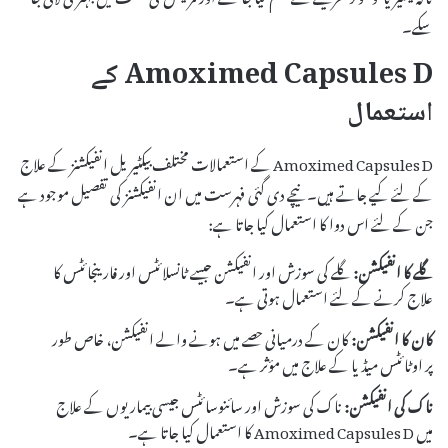
سکے۔
Amoximed Capsules D کے
استعمال
Amoximed Capsules D کے استعمالات مختلف بیکٹیریل انفیکشنز کے علاج
کے لئے کیے جاتے ہیں۔ نیچے دی گئی فہرست میں ان انفیکشنز کی تفصیل موجود ہے
جن کے لئے اس دوا کا استعمال کیا جاتا ہے:
گلے کا انفیکشن:
گلے کی سوزش اور انفیکشن جیسے ٹانسلائٹس اور فارینجائٹس کا
علاج کرنے کے لئے استعمال ہوتی ہے۔
کان کا انفیکشن:
کان کے درمیانی حصے میں ہونے والے انفیکشن، خاص طور
پر اوٹائٹس میڈیا کے علاج میں مؤثر ہے۔
ناک کی انفیکشن:
ناک کی سوزش اور سائنوسائٹس جیسی بیماریوں کے علاج
میں Amoximed Capsules D کا استعمال کیا جاتا ہے۔