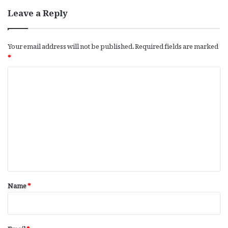
Leave a Reply
Your email address will not be published.
Required fields are marked
*
C
o
m
m
e
n
t
*
Name
*
Email
*