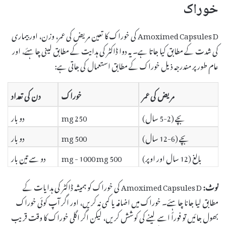
خوراک
Amoximed Capsules D کی خوراک کا تعین مریض کی عمر، وزن، اور بیماری
کی شدت کے مطابق کیا جاتا ہے۔ یہ دوا ڈاکٹر کی ہدایت کے مطابق لینی چاہئے، اور
عام طور پر مندرجہ ذیل خوراک کے مطابق استعمال کی جاتی ہے:
مریض کی عمر
خوراک
دن کی تعداد
بچے (2-5 سال)
250 mg
دو بار
بچے (6-12 سال)
500 mg
دو بار
بالغ (12 سال اور اوپر)
500 mg - 1000 mg
دو سے تین بار
نوٹ:
Amoximed Capsules D کی خوراک کو ہمیشہ ڈاکٹر کی ہدایات کے
مطابق لیا جانا چاہئے۔ خوراک میں اضافہ یا کمی نہ کریں، اور اگر آپ کوئی خوراک
بھول جائیں تو فوراً اسے لینے کی کوشش کریں، لیکن اگر اگلی خوراک کا وقت قریب