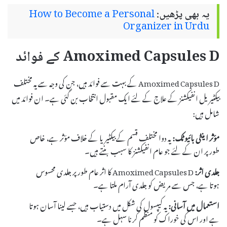
یہ بھی پڑھیں:
How to Become a Personal
Organizer in Urdu
Amoximed Capsules D کے فوائد
Amoximed Capsules D کے بہت سے فوائد ہیں، جن کی وجہ سے یہ مختلف
بیکٹیریل انفیکشنز کے علاج کے لئے ایک مقبول انتخاب بن گئی ہے۔ ان فوائد میں
شامل ہیں:
مؤثر اینٹی بائیوٹک:
یہ دوا مختلف قسم کے بیکٹیریا کے خلاف مؤثر ہے، خاص
طور پر ان کے لئے جو عام انفیکشنز کا سبب بنتے ہیں۔
جلدی اثر:
Amoximed Capsules D کا اثر عام طور پر جلدی محسوس
ہوتا ہے، جس سے مریض کو جلدی آرام ملتا ہے۔
استعمال میں آسانی:
یہ کیپسول کی شکل میں دستیاب ہیں، جسے لینا آسان ہوتا
ہے اور اس کی خوراک کو منظم کرنا سہل ہے۔