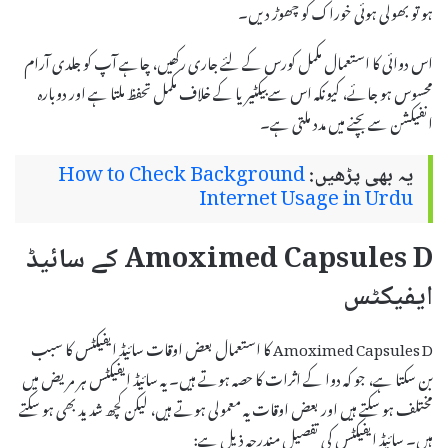
ہو تو بھولی ہوئی خوراک کو چھوڑ دیں۔
اس دوائی کا استعمال مکمل کورس کے لئے جاری رکھیں، چاہے آپ کو جلدی آرام
محسوس ہو جائے، کیونکہ اس سے بیکٹیریا کے خلاف مکمل تحفظ ملتا ہے اور دوبارہ
انفیکشن سے بچنے میں مدد ملتی ہے۔
یہ بھی پڑھیں:
How to Check Background
Internet Usage in Urdu
Amoximed Capsules D کے سائیڈ
ایفیکٹس
Amoximed Capsules D کا استعمال بعض اوقات سائیڈ ایفیکٹس کا سبب
بن سکتا ہے، جو کہ دوا کے اثرات کا حصہ ہوتے ہیں۔ یہ سائیڈ ایفیکٹس ہر مریض میں
مختلف ہو سکتے ہیں اور بعض اوقات یہ معمولی ہوتے ہیں، لیکن کچھ شدید بھی ہو سکتے
ہیں۔ سائیڈ ایفیکٹس کی تفصیل مندرجہ ذیل ہے: