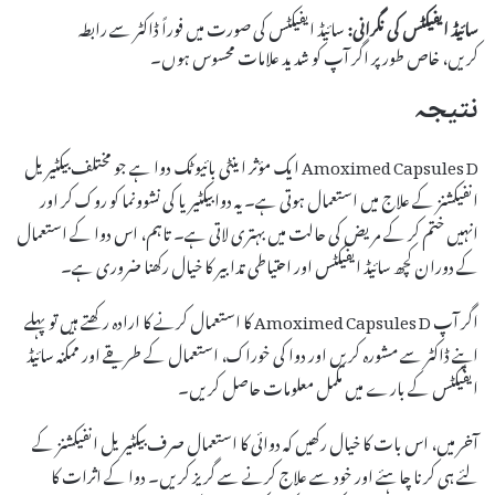
سائیڈ ایفیکٹس کی نگرانی:
سائیڈ ایفیکٹس کی صورت میں فوراً ڈاکٹر سے رابطہ
کریں، خاص طور پر اگر آپ کو شدید علامات محسوس ہوں۔
نتیجہ
Amoximed Capsules D ایک مؤثر اینٹی بائیوٹک دوا ہے جو مختلف بیکٹیریل
انفیکشنز کے علاج میں استعمال ہوتی ہے۔ یہ دوا بیکٹیریا کی نشوونما کو روک کر اور
انہیں ختم کر کے مریض کی حالت میں بہتری لاتی ہے۔ تاہم، اس دوا کے استعمال
کے دوران کچھ سائیڈ ایفیکٹس اور احتیاطی تدابیر کا خیال رکھنا ضروری ہے۔
اگر آپ Amoximed Capsules D کا استعمال کرنے کا ارادہ رکھتے ہیں تو پہلے
اپنے ڈاکٹر سے مشورہ کریں اور دوا کی خوراک، استعمال کے طریقے اور ممکنہ سائیڈ
ایفیکٹس کے بارے میں مکمل معلومات حاصل کریں۔
آخر میں، اس بات کا خیال رکھیں کہ دوائی کا استعمال صرف بیکٹیریل انفیکشنز کے
لئے ہی کرنا چاہئے اور خود سے علاج کرنے سے گریز کریں۔ دوا کے اثرات کا