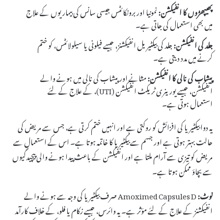
پھیپھڑوں کا انفیکشن:
نمونیا اور برونکائٹس جیسی سانس کی بیماریوں کے علاج
میں بھی استعمال کی جاتی ہے۔
جلد کی انفیکشن:
جلد کی بیکٹیریل انفیکشنز، جیسے فیلونی یا سیلولائٹس، کو ختم
کرنے میں مدد دیتی ہے۔
پیشاب کی نالی کا انفیکشن:
مثانے اور پیشاب کی نالی میں ہونے والے
انفیکشن، جیسے یورینری ٹریکٹ انفیکشن (UTI)، کے علاج کے لئے
استعمال ہوتی ہے۔
یہ دوا بیکٹیریا کی افزائش کو روکتی ہے اور انہیں ختم کرتی ہے، جس سے مریض کی
حالت بہتر ہوتی ہے اور جسم سے بیکٹیریا کا خاتمہ ہوتا ہے۔ اس کے استعمال سے
مریض کو تیزی سے آرام ملتا ہے اور انفیکشن کے باعث پیدا ہونے والی پیچیدگیوں
سے بچاؤ ممکن ہوتا ہے۔
نوٹ:
Amoximed Capsules D صرف بیکٹیریا کی وجہ سے ہونے والے
انفیکشنز کے علاج کے لئے مؤثر ہے۔ یہ وائرس، جیسے زکام یا فلو، کے خلاف کارآمد