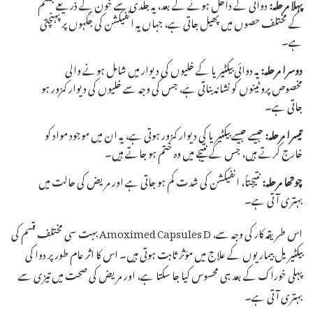
پہلا مرحلہ:
دوائی کے داخل ہونے کے بعد، یہ جلدی سے خون کے ذریعے جسم
کے مختلف حصوں میں پھیل جاتی ہے، جہاں یہ انفیکشن کی جگہوں پر پہنچتی
ہے۔
دوسرا مرحلہ:
یہ دوائی بیکٹیریا کے خلیوں کی دیوار میں شامل ہونے والی
مخصوص پروٹینوں کو نشانہ بناتی ہے، جس کی وجہ سے خلیوں کی دیوار کمزور ہو
جاتی ہے۔
تیسرا مرحلہ:
جیسے جیسے بیکٹیریا کی دیوار کمزور ہوتی ہے، یہ ان میں موجود مواد کو
خارج کرتے ہیں، جس کے نتیجے میں وہ ختم ہو جاتے ہیں۔
چوتھا مرحلہ:
نتیجتاً، انفیکشن کی شدت کم ہو جاتی ہے اور مریض کی حالت میں
بہتری آتی ہے۔
اس طریقہ کار کی وجہ سے، Amoximed Capsules D بہت سی مختلف قسم کی
بیکٹیریل بیماریوں کے علاج میں مؤثر ثابت ہوتی ہیں۔ اس کا اثر عام طور پر دوا کی
پہلی خوراک کے بعد ہی محسوس کیا جا سکتا ہے، اور مریض کی صحت میں تیزی سے
بہتری آتی ہے۔