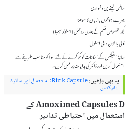
سانس لینے میں دشواری
چہرے، ہونٹوں یا زبان کا سوجنا
کچھ مخصوص قسم کے جلدی ردعمل (اسٹونوسیمیا)
کالی یا خون والی اسٹول
سائیڈ ایفیکٹس کے امکانات کو کم کرنے کے لئے، دوا کو مناسب طریقے سے
استعمال کریں اور ڈاکٹر کی ہدایات پر عمل کریں۔
یہ بھی پڑھیں:
Rizik Capsule: استعمال اور سائیڈ
ایفیکٹس
Amoximed Capsules D کے
استعمال میں احتیاطی تدابیر