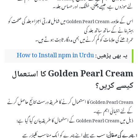
لئے موزوں ہے، جیسے چکنی، خشک، اور حساس جلد۔
اس کے علاوہ، Golden Pearl Cream میں شامل قدرتی اجزاء جلد کی صحت کو
بہتر بنانے کے ساتھ ساتھ جلد کی
عمر بڑھنے کی علامات کو کم کرنے میں بھی مددگار ثابت ہوتے ہیں۔
یہ بھی پڑھیں:
How to Install npm in Urdu
Golden Pearl Cream کا استعمال
کیسے کریں؟
Golden Pearl Cream کا استعمال کرنے کا طریقہ درست نتائج حاصل کرنے
کے لئے انتہائی اہم ہے۔
ذیل میں Golden Pearl Cream کے استعمال کا طریقہ بیان کیا گیا ہے:
چہرے کی صفائی:
سب سے پہلے اپنے چہرے کو ایک مناسب کلینزر سے