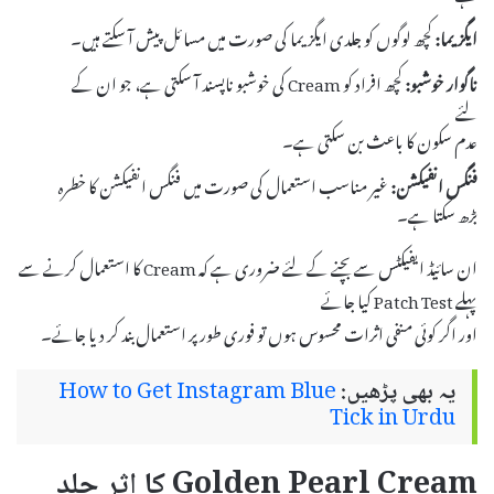
ایگزیما:
کچھ لوگوں کو جلدی ایگزیما کی صورت میں مسائل پیش آ سکتے ہیں۔
ناگوار خوشبو:
کچھ افراد کو Cream کی خوشبو ناپسند آ سکتی ہے، جو ان کے
لئے
عدم سکون کا باعث بن سکتی ہے۔
فنگس انفیکشن:
غیر مناسب استعمال کی صورت میں فنگس انفیکشن کا خطرہ
بڑھ سکتا ہے۔
ان سائیڈ ایفیکٹس سے بچنے کے لئے ضروری ہے کہ Cream کا استعمال کرنے سے
پہلے Patch Test کیا جائے
اور اگر کوئی منفی اثرات محسوس ہوں تو فوری طور پر استعمال بند کر دیا جائے۔
یہ بھی پڑھیں:
How to Get Instagram Blue
Tick in Urdu
Golden Pearl Cream کا اثر جلد