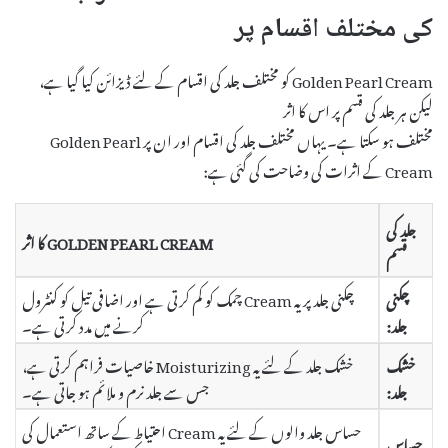
کی مختلف اقسام پر
Golden Pearl Cream کو مختلف جلد کی اقسام کے لئے ڈیزائن کیا گیا ہے،
لیکن ہر جلد کی قسم پر اس کا اثر
مختلف ہو سکتا ہے۔ یہاں مختلف جلد کی اقسام اور ان پر Golden Pearl
Cream کے اثرات کی وضاحت کی گئی ہے:
جلد کی
GOLDEN PEARL CREAM کا اثر
قسم
چکنی
چکنی جلد پر یہ Cream چمک کو کم کرتی ہے اور اضافی تیل کو کنٹرول
جلد:
کرنے میں مدد کرتی ہے۔
خشک
خشک جلد کے لئے یہ Moisturizing خاصیات فراہم کرتی ہے،
جلد:
جس سے جلد نرم و ملائم ہو جاتی ہے۔
حساس جلد والوں کے لئے یہ Cream احتیاط کے ساتھ استعمال کی
حساس