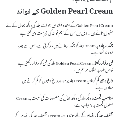
Golden Pearl Cream کے فوائد
Golden Pearl Cream کے متعدد فوائد ہیں جو اسے جلد کی دیکھ بھال کے لئے
مقبول بناتے ہیں۔ ذیل میں اس کے اہم فوائد کی فہرست دی گئی ہے:
چمکدار جلد:
یہ Cream جلد کو چمکدار بنانے میں مدد کرتی ہے، جس سے چہرہ
تروتازہ لگتا ہے۔
نمی برقرار رکھنا:
Golden Pearl Cream جلد کی نمی کو برقرار رکھتی ہے،
خاص طور پر خشک موسم میں۔
داغ دھبے کم کرنا:
یہ Cream جلد پر موجود داغ دھبوں کو کم کرنے میں
معاون ہے۔
مناسب قیمت:
دیگر جلد کی دیکھ بھال کی مصنوعات کی نسبت یہ Cream
معقول قیمت پر دستیاب ہے۔
مختلف جلد کی اقسام کے لئے موزوں:
یہ Cream مختلف جلد کی اقسام کے