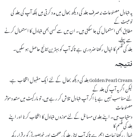
یہ متبادل مصنوعات نہ صرف جلد کی دیکھ بھال میں مدد کرتی ہیں بلکہ آپ کی جلد کی
نوعیت کے
مطابق بھی استعمال کی جا سکتی ہیں۔ ان میں سے کسی بھی متبادل کا استعمال کرنے
سے پہلے،
جلد کی قسم کا خیال رکھنا ضروری ہے تاکہ آپ کو بہترین نتائج حاصل ہو سکیں۔
نتیجہ
Golden Pearl Cream جلد کی دیکھ بھال کے لئے ایک مقبول انتخاب ہے،
لیکن اگر یہ آپ کی جلد کے
لئے مناسب نہیں ہے یا اگر آپ متبادل تلاش کر رہے ہیں، تو مارکیٹ میں متعدد مؤثر
مصنوعات
دستیاب ہیں۔ اپنے جلدی مسائل کے لئے موزوں متبادل کا انتخاب کرنا اور اپنے
جلد کی قسم کا
خیال رکھنا نہایت اہم ہے تاکہ آپ اپنی جلد کی صحت اور خوبصورتی کو برقرار رکھ