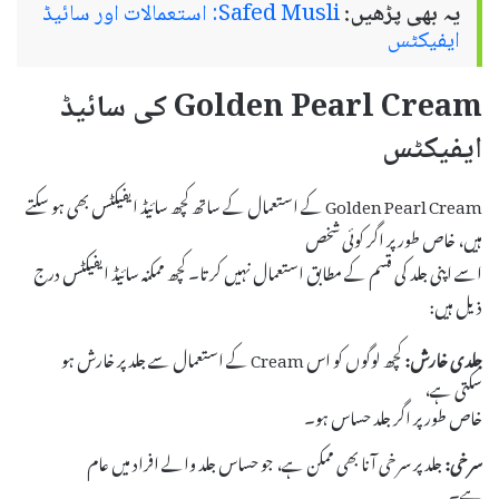
یہ بھی پڑھیں:
Safed Musli: استعمالات اور سائیڈ
ایفیکٹس
Golden Pearl Cream کی سائیڈ
ایفیکٹس
Golden Pearl Cream کے استعمال کے ساتھ کچھ سائیڈ ایفیکٹس بھی ہو سکتے
ہیں، خاص طور پر اگر کوئی شخص
اسے اپنی جلد کی قسم کے مطابق استعمال نہیں کرتا۔ کچھ ممکنہ سائیڈ ایفیکٹس درج
ذیل ہیں:
جلدی خارش:
کچھ لوگوں کو اس Cream کے استعمال سے جلد پر خارش ہو
سکتی ہے،
خاص طور پر اگر جلد حساس ہو۔
سرخی:
جلد پر سرخی آنا بھی ممکن ہے، جو حساس جلد والے افراد میں عام
ہے۔