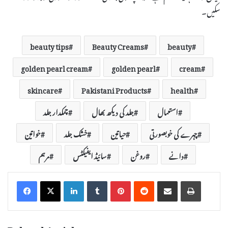
سکیں۔
beauty tips
Beauty Creams
beauty
golden pearl cream
golden pearl
cream
skincare
Pakistani Products
health
استعمال
جلد کی دیکھ بھال
چمکدار جلد
چہرے کی خوبصورتی
حیاتین
خشک جلد
خواتین
دانے
روغن
سائیڈ ایفیکٹس
مرہم
LinkedIn
Tumblr
Pinterest
Reddit
Share via Email
Print