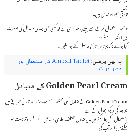
میں
قدرتی اجزاء شامل ہیں۔
تاہم، استعمال کرنے سے پہلے یہ ضروری ہے کہ کسی بھی جلدی مسائل کی صورت
میں ڈاکٹر سے مشورہ
کیا جائے تاکہ بہترین نتائج حاصل کئے جا سکیں۔
یہ بھی پڑھیں:
Amoxil Tablet کے استعمال اور
مضر اثرات
Golden Pearl Cream کے متبادل
Golden Pearl Cream کے متبادل کئی مختلف مصنوعات اور قدرتی طریقے ہیں
جو جلد کی دیکھ بھال کے لئے
استعمال کیے جا سکتے ہیں۔ یہ متبادل مختلف جلدی مسائل کے لئے موثر ثابت ہو
سکتے ہیں اور آپ کی