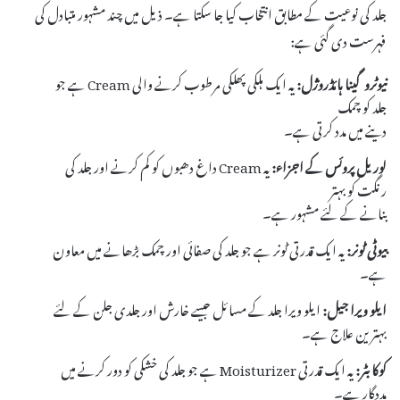
جلد کی نوعیت کے مطابق انتخاب کیا جا سکتا ہے۔ ذیل میں چند مشہور متبادل کی
فہرست دی گئی ہے:
نیوٹروگینا ہائڈروژل:
یہ ایک ہلکی پھلکی مرطوب کرنے والی Cream ہے جو
جلد کو چمک
دینے میں مدد کرتی ہے۔
لوریل پروئس کے اجزاء:
یہ Cream داغ دھبوں کو کم کرنے اور جلد کی
رنگت کو بہتر
بنانے کے لئے مشہور ہے۔
بیوٹی ٹونر:
یہ ایک قدرتی ٹونر ہے جو جلد کی صفائی اور چمک بڑھانے میں معاون
ہے۔
ایلو ویرا جیل:
ایلو ویرا جلد کے مسائل جیسے خارش اور جلدی جلن کے لئے
بہترین علاج ہے۔
کوکا بٹر:
یہ ایک قدرتی Moisturizer ہے جو جلد کی خشکی کو دور کرنے میں
مددگار ہے۔