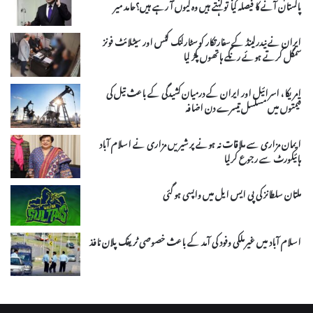
پاکستان آنے کا فیصلہ کیا توکہتے ہیں وہ کیوں آ رہے ہیں؟حامد میر
ایران نے نیدرلینڈ کے سفارتکار کو سٹارلنک کٹس اور سیٹلائٹ فونز
سمگل کرتے ہوئے رنگے ہاتھوں پکڑ لیا
امریکا، اسرائیل اور ایران کے درمیان کشیدگی کے باعث تیل کی
قیمتوں میں مسلسل تیسرے دن اضافہ
ایمان مزاری سے ملاقات نہ ہونے پر شیریں مزاری نے اسلام آباد
ہائیکورٹ سے رجوع کرلیا
ملتان سلطانز کی پی ایس ایل میں واپسی ہو گئی
اسلام آباد میں غیرملکی وفود کی آمد کے باعث خصوصی ٹریفک پلان نافذ