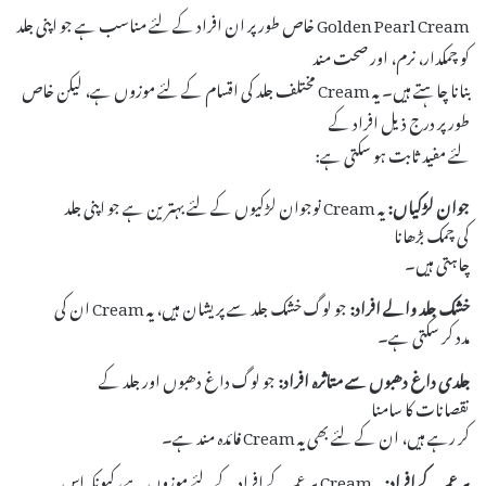
Golden Pearl Cream خاص طور پر ان افراد کے لئے مناسب ہے جو اپنی جلد
کو چمکدار، نرم، اور صحت مند
بنانا چاہتے ہیں۔ یہ Cream مختلف جلد کی اقسام کے لئے موزوں ہے، لیکن خاص
طور پر درج ذیل افراد کے
لئے مفید ثابت ہو سکتی ہے:
جوان لڑکیاں:
یہ Cream نوجوان لڑکیوں کے لئے بہترین ہے جو اپنی جلد
کی چمک بڑھانا
چاہتی ہیں۔
خشک جلد والے افراد:
جو لوگ خشک جلد سے پریشان ہیں، یہ Cream ان کی
مدد کر سکتی ہے۔
جلدی داغ دھبوں سے متاثرہ افراد:
جو لوگ داغ دھبوں اور جلد کے
نقصانات کا سامنا
کر رہے ہیں، ان کے لئے بھی یہ Cream فائدہ مند ہے۔
ہر عمر کے افراد:
یہ Cream ہر عمر کے افراد کے لئے موزوں ہے، کیونکہ اس