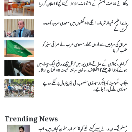
پیکٹا نے جماعت ہشتم کے امتحانات 2026 کے نتائج کا اعلان کر دیا
وزیراعظم شہباز شریف اگلے 48 گھنٹوں میں سعودی عرب کا دورہ
کریں گے
عراق کی سرزمین سے ڈرون حملے، سعودی عرب نے عراقی سفیر کو
طلب کر لیا
کراچی، کیماڑی کے علاقے ماڑی پور میں ٹرٹل بیچ پر واقع ایک ہٹ میں
جوئے کا بڑا اڈہ چلنے کا انکشاف، خاتون سرغنہ سمیت 40 ملزمان گرفتار
پنجاب حکومت کا بائیکرز سبسڈی منصوبہ، فی لیٹر پیٹرول پر کتنے روپے
سبسڈی ملے گی۔؟ جانیے۔
Trending News
مسلم لیگ ن والے پہلے کہتے تھے کہ قاسم اور سلمان کہاں ہیں، اب