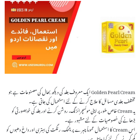
Golden Pearl Cream ایک معروف جلد کی دیکھ بھال کی مصنوعات ہے جو
مختلف جلدی مسائل کا علاج کرنے کے لئے استعمال کی جاتی ہے۔
یہ Cream خاص طور پر اپنی موئسچرائزنگ، روشن کرنے اور جلد کی خوبصورتی کو
بڑھانے کی خصوصیات کے لئے مشہور ہے۔
اس Cream کا استعمال عموماً چہرے پر چمک، رنگت کی بہتری اور داغ دھبوں کو
کم کرنے کے لئے کیا جاتا ہے۔