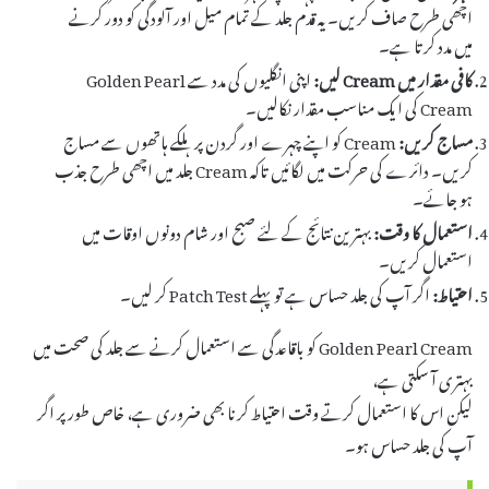
اچھی طرح صاف کریں۔ یہ قدم جلد کے تمام میل اور آلودگی کو دور کرنے
میں مدد کرتا ہے۔
کافی مقدار میں Cream لیں:
اپنی انگلیوں کی مدد سے Golden Pearl
Cream کی ایک مناسب مقدار نکالیں۔
مساج کریں:
Cream کو اپنے چہرے اور گردن پر ہلکے ہاتھوں سے مساج
کریں۔ دائرے کی حرکت میں لگائیں تاکہ Cream جلد میں اچھی طرح جذب
ہو جائے۔
استعمال کا وقت:
بہترین نتائج کے لئے صبح اور شام دونوں اوقات میں
استعمال کریں۔
احتیاط:
اگر آپ کی جلد حساس ہے تو پہلے Patch Test کر لیں۔
Golden Pearl Cream کو باقاعدگی سے استعمال کرنے سے جلد کی صحت میں
بہتری آ سکتی ہے،
لیکن اس کا استعمال کرتے وقت احتیاط کرنا بھی ضروری ہے، خاص طور پر اگر
آپ کی جلد حساس ہو۔