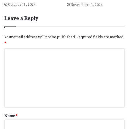
October 15, 2024
November 13, 2024
Leave a Reply
Your email address will not be published.
Required fields are marked
*
C
o
m
m
e
n
t
*
Name
*