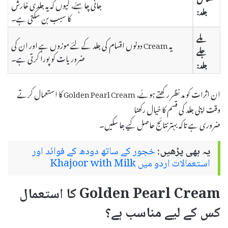
جانی چاہئے، کیوں کہ یہ جلدی خارش
جلد:
کا سبب بن سکتی ہے۔
ملے
یہ Cream دونوں اقسام کی جلد کے لئے موزوں ہے اور ان کی
جلے
ضروریات کو پورا کرتی ہے۔
جلد:
ان اثرات کو مد نظر رکھتے ہوئے، Golden Pearl Cream کا استعمال کرتے
وقت اپنی جلد کی قسم کا خیال رکھنا
ضروری ہے تاکہ بہتر نتائج حاصل کیے جا سکیں۔
یہ بھی پڑھیں:
خجور کے ساتھ دودھ کے فوائد اور
استعمالات اردو میں Khajoor with Milk
Golden Pearl Cream کا استعمال
کس کے لیے مناسب ہے؟