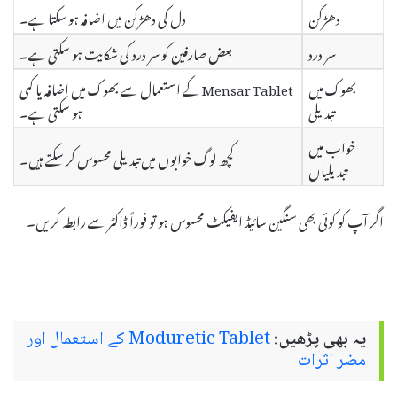
دھڑکن
دل کی دھڑکن میں اضافہ ہو سکتا ہے۔
سر درد
بعض صارفین کو سر درد کی شکایت ہو سکتی ہے۔
بھوک میں
Mensar Tablet کے استعمال سے بھوک میں اضافہ یا کمی
تبدیلی
ہو سکتی ہے۔
خواب میں
کچھ لوگ خوابوں میں تبدیلی محسوس کر سکتے ہیں۔
تبدیلیاں
اگر آپ کو کوئی بھی سنگین سائیڈ ایفیکٹ محسوس ہو تو فوراً ڈاکٹر سے رابطہ کریں۔
یہ بھی پڑھیں:
Moduretic Tablet کے استعمال اور
مضر اثرات