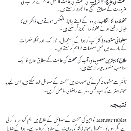
صحت کی جانچ:
ڈاکٹر آپ کی صحت کی حالت کا مکمل جائزہ لے کر آپ کی
ضرورت کے مطابق صحیح دوا تجویز کر سکتے ہیں۔
محفوظ دوا کا انتخاب:
ہر دوا کے اپنے سائیڈ ایفیکٹس ہوتے ہیں، ڈاکٹر ان کا
خیال رکھتے ہوئے محفوظ دوا تجویز کر سکتے ہیں۔
معلوماتی مشورہ:
ڈاکٹر آپ کو دوا کے استعمال، خوراک، اور ممکنہ خطرات
کے بارے میں مکمل معلومات فراہم کر سکتے ہیں۔
علاج کا بہترین منصوبہ:
وہ آپ کی صحت کی حالت کے مطابق علاج کا ایک
مناسب منصوبہ تیار کر سکتے ہیں۔
ڈاکٹر سے مشورہ نہ کرنے کی صورت میں صحت کے مسائل بڑھ سکتے ہیں، اس لیے یہ
ہمیشہ بہتر ہے کہ آپ کسی ماہر سے رہنمائی حاصل کریں۔
نتیجہ
Mensar Tablet خواتین کی صحت کے مسائل کے علاج میں اہم کردار ادا کرتی
ہے، مگر اس کا استعمال ہمیشہ ڈاکٹر کی ہدایت کے مطابق کرنا چاہئے۔ دوا کے متبادل