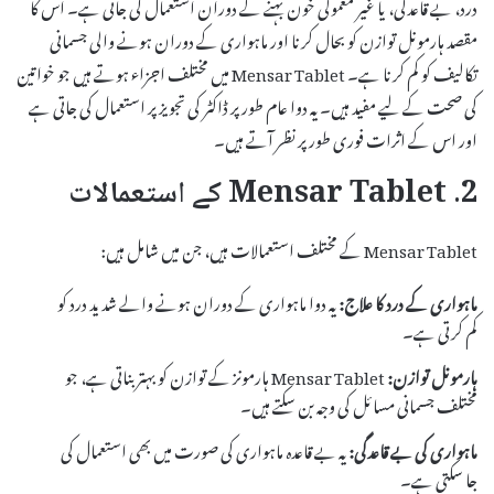
درد، بے قاعدگی، یا غیر معمولی خون بہنے کے دوران استعمال کی جاتی ہے۔ اس کا
مقصد ہارمونل توازن کو بحال کرنا اور ماہواری کے دوران ہونے والی جسمانی
تکالیف کو کم کرنا ہے۔ Mensar Tablet میں مختلف اجزاء ہوتے ہیں جو خواتین
کی صحت کے لیے مفید ہیں۔ یہ دوا عام طور پر ڈاکٹر کی تجویز پر استعمال کی جاتی ہے
اور اس کے اثرات فوری طور پر نظر آتے ہیں۔
2. Mensar Tablet کے استعمالات
Mensar Tablet کے مختلف استعمالات ہیں، جن میں شامل ہیں:
ماہواری کے درد کا علاج:
یہ دوا ماہواری کے دوران ہونے والے شدید درد کو
کم کرتی ہے۔
ہارمونل توازن:
Mensar Tablet ہارمونز کے توازن کو بہتر بناتی ہے، جو
مختلف جسمانی مسائل کی وجہ بن سکتے ہیں۔
ماہواری کی بے قاعدگی:
یہ بے قاعدہ ماہواری کی صورت میں بھی استعمال کی
جا سکتی ہے۔