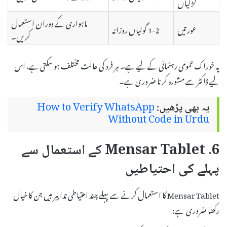
لڑکیاں
ماہواری کے دوران استعمال
عورتیں
1-2 گولیاں روزانہ
کریں۔
یہ خوراک عمومی رہنمائی کے لیے ہے۔ ہر فرد کی حالت مختلف ہو سکتی ہے، اس
لیے ڈاکٹر سے مشورہ کرنا ضروری ہے۔
یہ بھی پڑھیں:
How to Verify WhatsApp
Without Code in Urdu
6. Mensar Tablet کے استعمال سے
پہلے کی احتیاطیں
Mensar Tablet کا استعمال کرنے سے پہلے چند احتیاطی تدابیر ہیں جن کا خیال
رکھنا ضروری ہے: