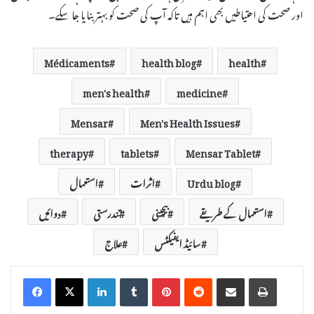
اور صحت کی احتیاطیں بھی اہم ہیں تاکہ آپ کی صحت کو بہتر بنایا جا سکے۔
Médicaments
health blog
health
men's health
medicine
Mensar
Men's Health Issues
therapy
tablets
Mensar Tablet
Urdu blog
اثرات
استعمال
استعمال کے طریقے
بیچینی
تندرستی
دوائیں
سائیڈ ایفیکٹس
علاج
LinkedIn
Tumblr
Pinterest
Reddit
Share via Email
Print