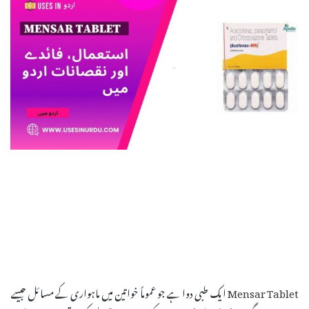
Mensar Tablet ایک طبی دوا ہے جو عموماً خواتین میں ماہواری کے مسائل جیسے