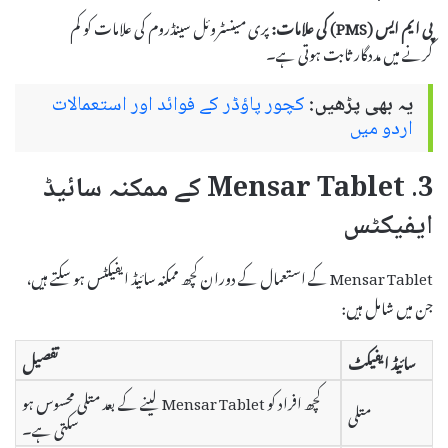
پی ایم ایس (PMS) کی علامات:
پری مینسٹروئل سینڈروم کی علامات کو کم
کرنے میں مددگار ثابت ہوتی ہے۔
یہ بھی پڑھیں:
کچور پاؤڈر کے فوائد اور استعمالات
اردو میں
3. Mensar Tablet کے ممکنہ سائیڈ
ایفیکٹس
Mensar Tablet کے استعمال کے دوران کچھ ممکنہ سائیڈ ایفیکٹس ہو سکتے ہیں،
جن میں شامل ہیں:
سائیڈ ایفیکٹ
تفصیل
کچھ افراد کو Mensar Tablet لینے کے بعد متلی محسوس ہو
متلی
سکتی ہے۔