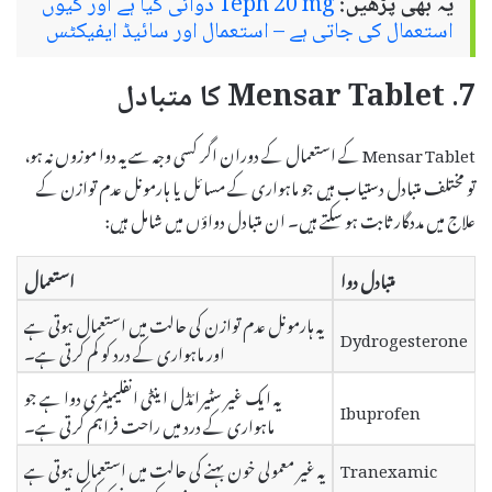
یہ بھی پڑھیں:
Teph 20 mg دوائی کیا ہے اور کیوں
استعمال کی جاتی ہے – استعمال اور سائیڈ ایفیکٹس
7. Mensar Tablet کا متبادل
Mensar Tablet کے استعمال کے دوران اگر کسی وجہ سے یہ دوا موزوں نہ ہو،
تو مختلف متبادل دستیاب ہیں جو ماہواری کے مسائل یا ہارمونل عدم توازن کے
علاج میں مددگار ثابت ہو سکتے ہیں۔ ان متبادل دواؤں میں شامل ہیں:
متبادل دوا
استعمال
یہ ہارمونل عدم توازن کی حالت میں استعمال ہوتی ہے
Dydrogesterone
اور ماہواری کے درد کو کم کرتی ہے۔
یہ ایک غیر سٹیرائڈل اینٹی انفلیمیٹری دوا ہے جو
Ibuprofen
ماہواری کے درد میں راحت فراہم کرتی ہے۔
Tranexamic
یہ غیر معمولی خون بہنے کی حالت میں استعمال ہوتی ہے