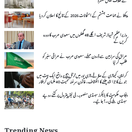
پیکٹا نے جماعت ہشتم کے امتحانات 2026 کے نتائج کا اعلان کر دیا
وزیراعظم شہباز شریف اگلے 48 گھنٹوں میں سعودی عرب کا دورہ
کریں گے
عراق کی سرزمین سے ڈرون حملے، سعودی عرب نے عراقی سفیر کو
طلب کر لیا
کراچی، کیماڑی کے علاقے ماڑی پور میں ٹرٹل بیچ پر واقع ایک ہٹ میں
جوئے کا بڑا اڈہ چلنے کا انکشاف، خاتون سرغنہ سمیت 40 ملزمان گرفتار
پنجاب حکومت کا بائیکرز سبسڈی منصوبہ، فی لیٹر پیٹرول پر کتنے روپے
سبسڈی ملے گی۔؟ جانیے۔
Trending News