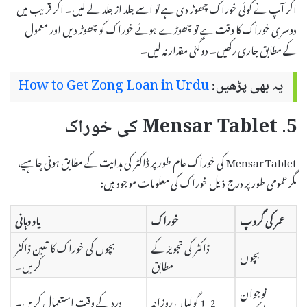
اگر آپ نے کوئی خوراک چھوڑ دی ہے تو اسے جلد از جلد لے لیں۔ اگر قریب میں
دوسری خوراک کا وقت ہے تو چھوڑے ہوئے خوراک کو چھوڑ دیں اور معمول
کے مطابق جاری رکھیں۔ دوگنی مقدار نہ لیں۔
یہ بھی پڑھیں:
How to Get Zong Loan in Urdu
5. Mensar Tablet کی خوراک
Mensar Tablet کی خوراک عام طور پر ڈاکٹر کی ہدایت کے مطابق ہونی چاہیے،
مگر عمومی طور پر درج ذیل خوراک کی معلومات موجود ہیں:
عمر کی گروپ
خوراک
یاد دہانی
ڈاکٹر کی تجویز کے
بچوں کی خوراک کا تعین ڈاکٹر
بچوں
مطابق
کریں۔
نوجوان
1-2 گولیاں روزانہ
درد کے وقت استعمال کریں۔