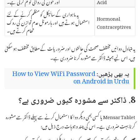
Acid
اور خون کی روانی کو کم کرتی ہے۔
یہ ماہواری کے سائیکل کو منظم کرنے کے لئے
Hormonal
استعمال ہوتے ہیں اور ہارمونل عدم توازن کی روک
Contraceptives
تھام کرتے ہیں۔
یہ متبادل دوائیں مختلف صحت کی حالتوں اور ضروریات کے مطابق مختلف ہو سکتی
ہیں، اس لیے ہمیشہ ڈاکٹر سے مشورہ کرنا ضروری ہے۔
یہ بھی پڑھیں:
How to View WiFi Password
on Android in Urdu
8. ڈاکٹر سے مشورہ کیوں ضروری ہے؟
Mensar Tablet یا کسی بھی دیگر دوا کا استعمال کرنے سے پہلے ڈاکٹر سے مشورہ
کرنا بہت ضروری ہے۔ اس کی چند وجوہات درج ذیل ہیں: