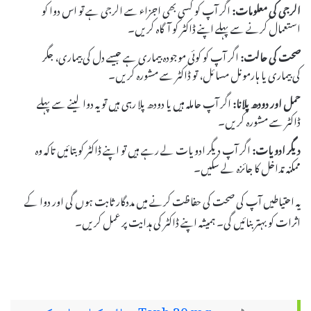
الرجی کی معلومات:
اگر آپ کو کسی بھی اجزاء سے الرجی ہے تو اس دوا کو
استعمال کرنے سے پہلے اپنے ڈاکٹر کو آگاہ کریں۔
صحت کی حالت:
اگر آپ کو کوئی موجودہ بیماری ہے جیسے دل کی بیماری، جگر
کی بیماری یا ہارمونل مسائل، تو ڈاکٹر سے مشورہ کریں۔
حمل اور دودھ پلانا:
اگر آپ حاملہ ہیں یا دودھ پلا رہی ہیں تو یہ دوا لینے سے پہلے
ڈاکٹر سے مشورہ کریں۔
دیگر ادویات:
اگر آپ دیگر ادویات لے رہے ہیں تو اپنے ڈاکٹر کو بتائیں تاکہ وہ
ممکنہ تداخل کا جائزہ لے سکیں۔
یہ احتیاطیں آپ کی صحت کی حفاظت کرنے میں مددگار ثابت ہوں گی اور دوا کے
اثرات کو بہتر بنائیں گی۔ ہمیشہ اپنے ڈاکٹر کی ہدایت پر عمل کریں۔