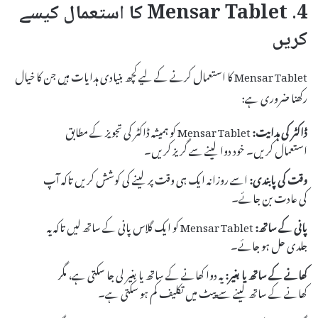
4. Mensar Tablet کا استعمال کیسے
کریں
Mensar Tablet کا استعمال کرنے کے لیے کچھ بنیادی ہدایات ہیں جن کا خیال
رکھنا ضروری ہے:
ڈاکٹر کی ہدایت:
Mensar Tablet کو ہمیشہ ڈاکٹر کی تجویز کے مطابق
استعمال کریں۔ خود دوا لینے سے گریز کریں۔
وقت کی پابندی:
اسے روزانہ ایک ہی وقت پر لینے کی کوشش کریں تاکہ آپ
کی عادت بن جائے۔
پانی کے ساتھ:
Mensar Tablet کو ایک گلاس پانی کے ساتھ لیں تاکہ یہ
جلدی حل ہو جائے۔
کھانے کے ساتھ یا بغیر:
یہ دوا کھانے کے ساتھ یا بغیر لی جا سکتی ہے، مگر
کھانے کے ساتھ لینے سے پیٹ میں تکلیف کم ہو سکتی ہے۔