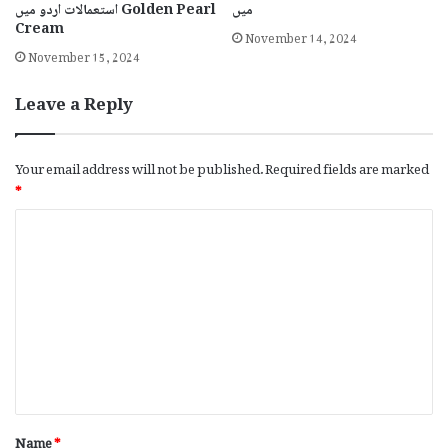
میں
استعمالات اردو میں Golden Pearl
Cream
November 14, 2024
November 15, 2024
Leave a Reply
Your email address will not be published.
Required fields are marked
*
C
o
m
m
e
n
t
*
Name
*