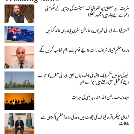
غربت سے متعلق ڈیٹا تشویشناک، معیشت کی بہتری کے حکومتی
دعوے بےبنیاد ہیں: تیمور جھگڑا
آسٹریلیا نے ایرانی شہریوں پر عارضی سفری پابندیاں عائد کردیں
وزیراعظم شہباز شریف رات 9 بجے قوم سے اہم خطاب کریں گے
ملبے کی زد میں آکر ایک ایشیائی باشندہ جاں بحق،ایرانی حملوں کا جواب
دینے کا مکمل حق رکھتے ہیں: یواے ای
سیّدہ زینب رضی اللہ عنہا، ہر بیٹی کی میراث
ایرانی سپیکر باقر غالیباف کی قیادت میں وفد کی وزیراعظم پاکستان سے
ملاقات