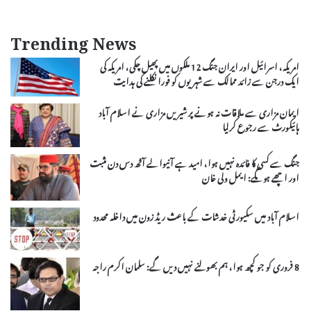
Trending News
امریکہ، اسرائیل اور ایران جنگ 12 ملکوں میں پھیل چکی، امریکہ کی
ایک درجن سے زائد ممالک سے شہریوں کو فورا نکلنے کی ہدایت
ایمان مزاری سے ملاقات نہ ہونے پر شیریں مزاری نے اسلام آباد
ہائیکورٹ سے رجوع کرلیا
جنگ سے کسی کا فائدہ نہیں ہوا، امید ہے آنیوالے آٹھ دس دن مثبت
اور اچھے ہوںگے: ایمل ولی خان
اسلام آباد میں سکیورٹی خدشات کے باعث ریڈ زون میں داخلہ محدود
8 فروری کو جو کچھ ہوا، ہم بھولنے نہیں دیں گے: سلمان اکرم راجہ