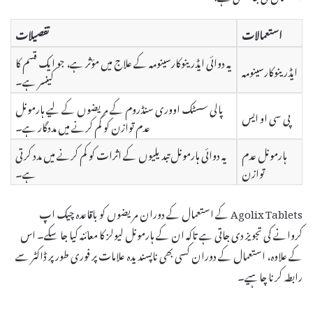
استعمالات
تفصیلات
یہ دوائی ایڈرینوکارسینومہ کے علاج میں مؤثر ہے، جو ایک قسم کا
ایڈرینوکارسینومہ
کینسر ہے۔
پالی سسٹک اووری سنڈروم کے مریضوں کے لیے ہارمونل
پی سی او ایس
عدم توازن کو کم کرنے میں مددگار ہے۔
ہارمونل عدم
یہ دوائی ہارمونل تبدیلیوں کے اثرات کو کم کرنے میں مدد کرتی
توازن
ہے۔
Agolix Tablets کے استعمال کے دوران مریضوں کو باقاعدہ چیک اپ
کروانے کی تجویز دی جاتی ہے تاکہ ان کے ہارمونل لیولز کا معائنہ کیا جا سکے۔ اس
کے علاوہ، استعمال کے دوران کسی بھی ناپسندیدہ علامات پر فوری طور پر ڈاکٹر سے
رابطہ کرنا چاہیے۔