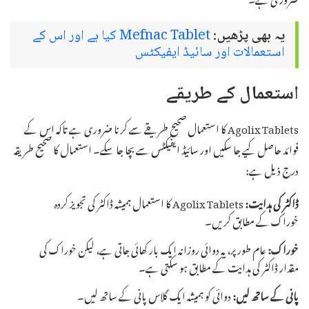
یہ بھی پڑھیں:
Mefnac Tablet کیا ہے اور اس کے
استعمالات اور سائیڈ ایفیکٹس
استعمال کے طریقے
Agolix Tablets کا استعمال صحیح طریقے سے کرنا ضروری ہے تاکہ اس کے
فوائد حاصل کیے جا سکیں اور سائیڈ ایفیکٹس سے بچا جا سکے۔ استعمال کا صحیح طریقہ
درج ذیل ہے:
ڈاکٹر کی ہدایت:
Agolix Tablets کا استعمال ہمیشہ ڈاکٹر کی تجویز کردہ
خوراک کے مطابق کریں۔
خوراک:
عام طور پر، یہ دوائی روزانہ ایک بار کھائی جاتی ہے، لیکن خوراک کی
مقدار ڈاکٹر کی ہدایت کے مطابق ہو سکتی ہے۔
پانی کے ساتھ لیں:
دوائی کو ہمیشہ ایک گلاس پانی کے ساتھ لیں۔