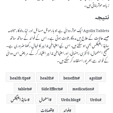
زیادہ مؤثر بناتی ہیں۔
نتیجہ
Agolix Tablets ایک مؤثر دوائی ہے جو ہارمونل مسائل اور ایڈرینوکارسینومہ
جیسے حالات کے علاج میں مددگار ثابت ہوتی ہے۔ اس کے فوائد کے ساتھ ساتھ
سائیڈ ایفیکٹس بھی ہو سکتے ہیں، اس لیے احتیاطی تدابیر کا خیال رکھنا ضروری ہے۔
صحیح استعمال، ڈاکٹری رہنمائی، اور احتیاطی تدابیر اختیار کر کے، مریض اس دوائی
کے فوائد سے بھرپور استفادہ کر سکتے ہیں۔
health tips
health
benefits
agolix
tablets
Side Effects
medication
Urdu
Urdu blog
استعمال
سائیڈ ایفیکٹس
فوائد
نقصانات