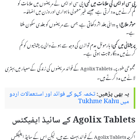
پی سی او ایس کی علامات میں کمی:
پی سی او ایس کے مریضوں میں علامات کو
کم کرنے میں مدد کرتی ہے، جیسے غیر معمولی ماہواری اور وزن میں اضافہ۔
موثر علاج:
یہ دوائی جلد اثر دکھاتی ہے، جس سے مریضوں کو جلدی سکون ملتا
ہے۔
پریشانی میں کمی:
ہارمونل عدم توازن کی وجہ سے ہونے والی پریشانیوں کو کم
کرنے میں مددگار ثابت ہوتی ہے۔
مجموعی طور پر، Agolix Tablets کے فوائد مریضوں کی زندگی کے معیار میں بہتری
لانے میں مدد کرتے ہیں۔
یہ بھی پڑھیں:
تخمہ کہو کے فوائد اور استعمالات اردو
میں Tukhme Kahu
Agolix Tablets کے سائیڈ ایفیکٹس
اگرچہ Agolix Tablets کے فوائد بہت سے ہیں، لیکن اس کے سائیڈ ایفیکٹس