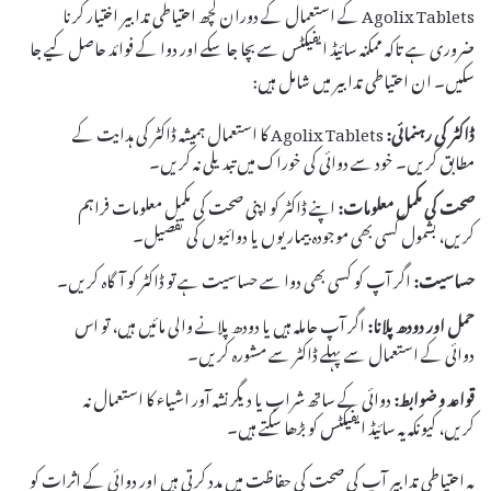
Agolix Tablets کے استعمال کے دوران کچھ احتیاطی تدابیر اختیار کرنا
ضروری ہے تاکہ ممکنہ سائیڈ ایفیکٹس سے بچا جا سکے اور دوا کے فوائد حاصل کیے جا
سکیں۔ ان احتیاطی تدابیر میں شامل ہیں:
ڈاکٹر کی رہنمائی:
Agolix Tablets کا استعمال ہمیشہ ڈاکٹر کی ہدایت کے
مطابق کریں۔ خود سے دوائی کی خوراک میں تبدیلی نہ کریں۔
صحت کی مکمل معلومات:
اپنے ڈاکٹر کو اپنی صحت کی مکمل معلومات فراہم
کریں، بشمول کسی بھی موجودہ بیماریوں یا دوائیوں کی تفصیل۔
حساسیت:
اگر آپ کو کسی بھی دوا سے حساسیت ہے تو ڈاکٹر کو آگاہ کریں۔
حمل اور دودھ پلانا:
اگر آپ حاملہ ہیں یا دودھ پلانے والی مائیں ہیں، تو اس
دوائی کے استعمال سے پہلے ڈاکٹر سے مشورہ کریں۔
قواعد و ضوابط:
دوائی کے ساتھ شراب یا دیگر نشہ آور اشیاء کا استعمال نہ
کریں، کیونکہ یہ سائیڈ ایفیکٹس کو بڑھا سکتے ہیں۔
یہ احتیاطی تدابیر آپ کی صحت کی حفاظت میں مدد کرتی ہیں اور دوائی کے اثرات کو