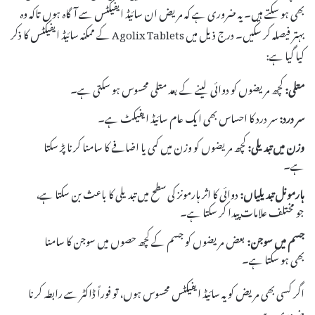
بھی ہو سکتے ہیں۔ یہ ضروری ہے کہ مریض ان سائیڈ ایفیکٹس سے آگاہ ہوں تاکہ وہ
بہتر فیصلہ کر سکیں۔ درج ذیل میں Agolix Tablets کے ممکنہ سائیڈ ایفیکٹس کا ذکر
کیا گیا ہے:
متلی:
کچھ مریضوں کو دوائی لینے کے بعد متلی محسوس ہو سکتی ہے۔
سر درد:
سر درد کا احساس بھی ایک عام سائیڈ ایفیکٹ ہے۔
وزن میں تبدیلی:
کچھ مریضوں کو وزن میں کمی یا اضافے کا سامنا کرنا پڑ سکتا
ہے۔
ہارمونل تبدیلیاں:
دوائی کا اثر ہارمونز کی سطح میں تبدیلی کا باعث بن سکتا ہے،
جو مختلف علامات پیدا کر سکتا ہے۔
جسم میں سوجن:
بعض مریضوں کو جسم کے کچھ حصوں میں سوجن کا سامنا
بھی ہو سکتا ہے۔
اگر کسی بھی مریض کو یہ سائیڈ ایفیکٹس محسوس ہوں، تو فوراً ڈاکٹر سے رابطہ کرنا
ضروری ہے۔