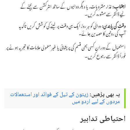
اجتناب:
غذا، مشروبات، یا دیگر دوائیوں کے ساتھ انٹرکشن سے بچنے کے
لیے ڈاکٹر سے مشورہ کریں۔
وقت کی پابندی:
دوائی کو ہر روز ایک ہی وقت پر لینے کی کوشش کریں تاکہ یہ
آپ کی روٹین کا حصہ بن جائے۔
استعمال کے دوران کسی بھی قسم کی پریشانی یا غیر معمولی علامات کا تجربہ ہونے پر
فوراً ڈاکٹر سے رجوع کریں۔
یہ بھی پڑھیں:
زیتون کے تیل کے فوائد اور استعمالات
مردوں کے لیے اردو میں
احتیاطی تدابیر