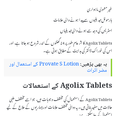
غیر معمولی ماہواری
ہارمونل تبدیلیوں سے پیدا ہونے والی علامات
اسٹریس کی وجہ سے ہونے والی تبدیلیاں
Agolix Tablets کا اثر عام طور پر 24 گھنٹوں کے اندر شروع ہو جاتا ہے، اور
اس کی خوراک ڈاکٹر کی ہدایت کے مطابق ہوتی ہے۔
یہ بھی پڑھیں:
Provate S Lotion کے استعمال اور
مضر اثرات
Agolix Tablets کے استعمالات
Agolix Tablets کے استعمال کی مختلف وجوہات ہیں، جو اسے مختلف طبی
حالات میں مفید بناتی ہیں۔ یہ دوائی مختلف علامات اور بیماریوں کے علاج کے لیے
استعمال کی جا سکتی ہے: