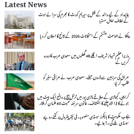
Latest News
جائیداد کے لیے والد کے قتل پر سپریم کورٹ کا مجرم کی سزائے موت
کے خلاف اپیل مسترد
پیکٹا نے جماعت ہشتم کے امتحانات 2026 کے نتائج کا اعلان کر دیا
وزیراعظم شہباز شریف اگلے 48 گھنٹوں میں سعودی عرب کا دورہ
کریں گے
عراق کی سرزمین سے ڈرون حملے، سعودی عرب نے عراقی سفیر کو
طلب کر لیا
کراچی، کیماڑی کے علاقے ماڑی پور میں ٹرٹل بیچ پر واقع ایک ہٹ میں
جوئے کا بڑا اڈہ چلنے کا انکشاف، خاتون سرغنہ سمیت 40 ملزمان گرفتار
پنجاب حکومت کا بائیکرز سبسڈی منصوبہ، فی لیٹر پیٹرول پر کتنے روپے
سبسڈی ملے گی۔؟ جانیے۔