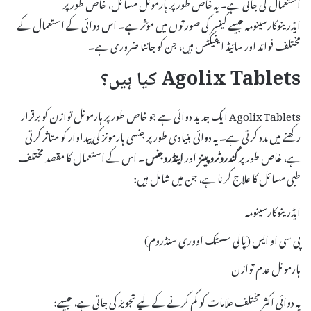
استعمال کی جاتی ہے۔ یہ خاص طور پر ہارمونل مسائل، خاص طور پر
ایڈرینوکارسینومہ جیسے کینسر کی صورتوں میں مؤثر ہے۔ اس دوائی کے استعمال کے
مختلف فوائد اور سائیڈ ایفیکٹس ہیں، جن کو جاننا ضروری ہے۔
Agolix Tablets کیا ہیں؟
Agolix Tablets ایک جدید دوائی ہے جو خاص طور پر ہارمونل توازن کو برقرار
رکھنے میں مدد کرتی ہے۔ یہ دوائی بنیادی طور پر جنسی ہارمونز کی پیداوار کو متاثر کرتی
ہے، خاص طور پر
گندروٹروپینز
اور
اینڈروجنس
۔ اس کے استعمال کا مقصد مختلف
طبی مسائل کا علاج کرنا ہے، جن میں شامل ہیں:
ایڈرینوکارسینومہ
پی سی او ایس (پالی سسٹک اووری سنڈروم)
ہارمونل عدم توازن
یہ دوائی اکثر مختلف علامات کو کم کرنے کے لیے تجویز کی جاتی ہے، جیسے: