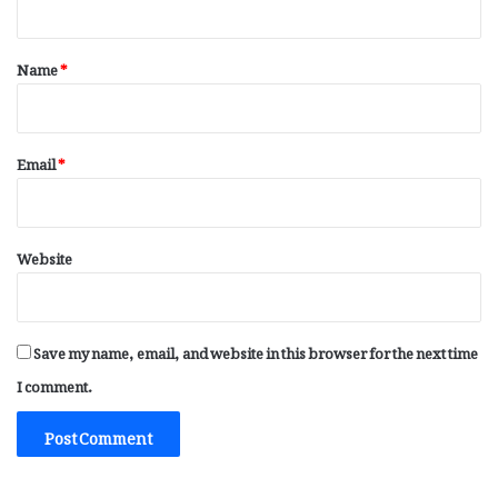
t
*
Name
*
Email
*
Website
Save my name, email, and website in this browser for the next time
I comment.