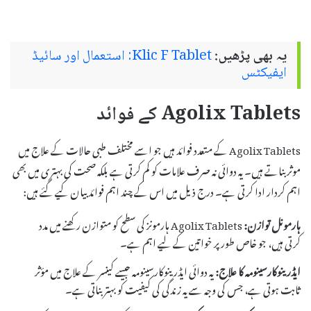
یہ بھی پڑھیں:
Klic F Tablet: استعمال اور سائیڈ
ایفیکٹس
Agolix Tablets کے فوائد
Agolix Tablets کے متعدد فوائد ہیں جو اسے مختلف طبی حالات کے علاج میں
موثر بناتے ہیں۔ یہ دوائی نہ صرف علامات کو کم کرتی ہے بلکہ صحت کی بہتری میں بھی
اہم کردار ادا کرتی ہے۔ درج ذیل میں اس کے چند اہم فوائد بیان کیے گئے ہیں:
ہارمونل توازن:
Agolix Tablets ہارمونز کی سطح کو متوازن رکھنے میں مدد
کرتی ہیں، جو خاص طور پر خواتین کے لیے اہم ہے۔
ایڈرینوکارسینومہ کا علاج:
یہ دوائی ایڈرینوکارسینومہ جیسے کینسر کے علاج میں مؤثر
ثابت ہوتی ہے، جس کی وجہ سے یہ زندگی کی کیفیت کو بہتر بناتی ہے۔