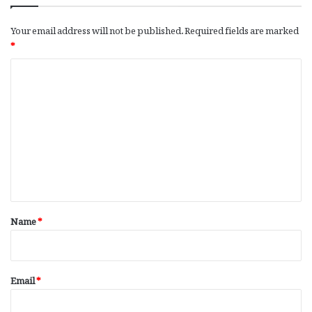
Your email address will not be published.
Required fields are marked
*
C
o
m
m
e
n
t
*
Name
*
Email
*