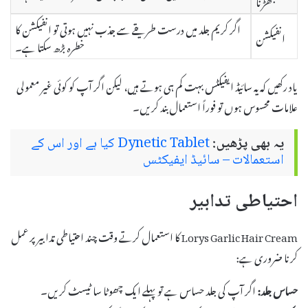
اگر کریم جلد میں درست طریقے سے جذب نہیں ہوتی تو انفیکشن کا
انفیکشن
خطرہ بڑھ سکتا ہے۔
یاد رکھیں کہ یہ سائیڈ ایفیکٹس بہت کم ہی ہوتے ہیں، لیکن اگر آپ کو کوئی غیر معمولی
علامات محسوس ہوں تو فوراً استعمال بند کریں۔
یہ بھی پڑھیں:
Dynetic Tablet کیا ہے اور اس کے
استعمالات – سائیڈ ایفیکٹس
احتیاطی تدابیر
Lorys Garlic Hair Cream کا استعمال کرتے وقت چند احتیاطی تدابیر پر عمل
کرنا ضروری ہے:
حساس جلد:
اگر آپ کی جلد حساس ہے تو پہلے ایک چھوٹا سا ٹیسٹ کریں۔