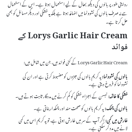
روایتی طور پر بالوں کی دیکھ بھال کے لیے استعمال ہوتا ہے۔ اس کے استعمال
سے نہ صرف بالوں کی نشوونما میں اضافہ ہوتا ہے بلکہ یہ خشکی اور دیگر مسائل کو بھی
حل کرتا ہے۔
Lorys Garlic Hair Cream کے
فوائد
Lorys Garlic Hair Cream کے کئی فوائد ہیں، جن میں شامل ہیں:
بالوں کی نشوونما:
یہ کریم بالوں کی جڑوں کو مضبوط کرتی ہے اور ان کی
نشوونما کو فروغ دیتی ہے۔
خشکی کا خاتمہ:
لہسن کے اجزاء خشکی کو کم کرنے میں مددگار ثابت ہوتے ہیں۔
بالوں کی چمک:
یہ کریم بالوں کو صحت مند اور چمکدار بناتی ہے۔
خارش میں کمی:
اگر آپ کے سر میں خارش ہوتی ہے، تو یہ کریم اس میں کمی
لانے میں مدد کر سکتی ہے۔