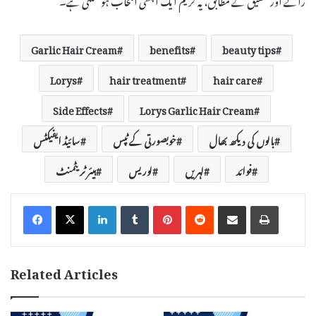
Garlic Hair Cream
benefits
beauty tips
Lorys
hair treatment
hair care
Side Effects
Lorys Garlic Hair Cream
بالوں کی دیکھ بھال
خوبصورتی کے ٹپس
سائیڈ ایفیکٹس
فوائد
لہریں
لوریس
ہیئر ٹریٹمنٹ
LinkedIn
Tumblr
Pinterest
Reddit
Share via Email
Print
Related Articles