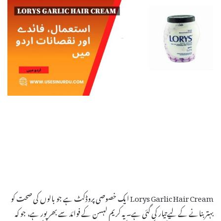
Lorys Garlic Hair Cream ایک خصوصی پروڈکٹ ہے جو بالوں کی صحت کو
بہتر بنانے کے لیے تیار کی گئی ہے۔ یہ کریم لہسن کے فوائد سے بھرپور ہے، جو کہ