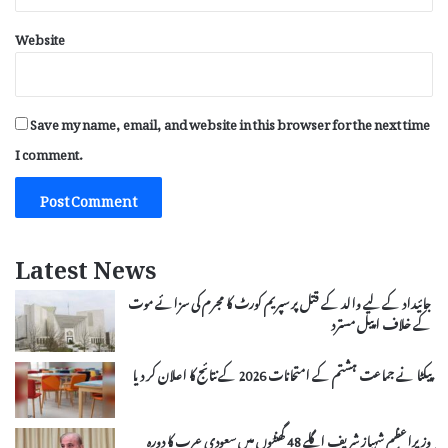
Website
Save my name, email, and website in this browser for the next time
I comment.
Latest News
جائیداد کے لیے والد کے قتل پر سپریم کورٹ کا مجرم کی سزائے موت
کے خلاف اپیل مسترد
پیکٹا نے جماعت ہشتم کے امتحانات 2026 کے نتائج کا اعلان کر دیا
وزیراعظم شہباز شریف اگلے 48 گھنٹوں میں سعودی عرب کا دورہ