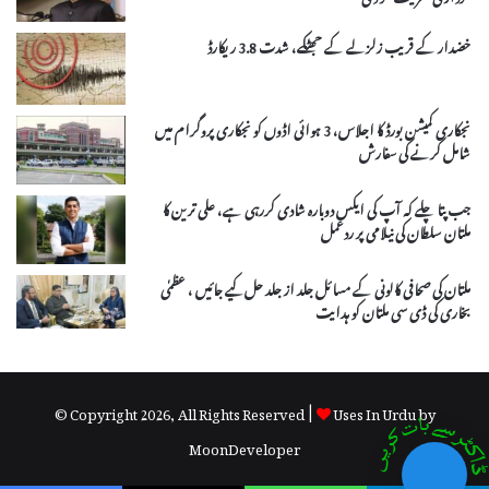
خضدار کے قریب زلزلے کے جھٹکے، شدت 3.8 ریکارڈ
نجکاری کمیشن بورڈ کا اجلاس، 3 ہوائی اڈوں کو نجکاری پروگرام میں
شامل کرنے کی سفارش
جب پتا چلے کہ آپ کی ایکس دوبارہ شادی کررہی ہے، علی ترین کا
ملتان سلطان کی نیلامی پر ردعمل
ملتان کی صحافی کالونی کے مسائل جلد از جلد حل کیے جائیں ، عظمٰی
بخاری کی ڈی سی ملتان کو ہدایت
© Copyright 2026, All Rights Reserved |
Uses In Urdu by
MoonDeveloper