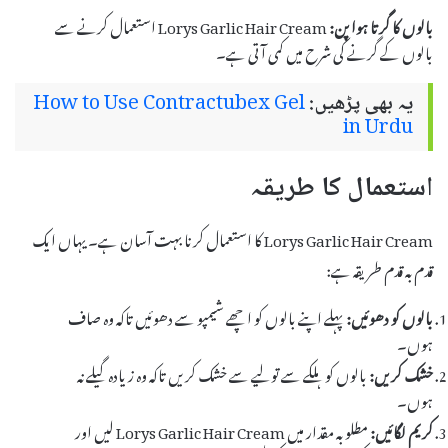
بالوں کا گرتا ہوا پن:
Lorys Garlic Hair Cream استعمال کرنے سے
بالوں کے گرنے کی شرح میں کمی آتی ہے۔
یہ بھی پڑھیں:
How to Use Contractubex Gel
in Urdu
استعمال کا طریقہ
Lorys Garlic Hair Cream کا استعمال کرنا بہت آسان ہے۔ یہاں ایک
قدم بہ قدم طریقہ ہے:
بالوں کو دھوئیں:
پہلے اپنے بالوں کو اچھے شیمپو سے دھوئیں تاکہ وہ صاف
ہوں۔
خشک کریں:
بالوں کو ہلکے سے تولیے سے خشک کریں تاکہ وہ زیادہ گیلے نہ
ہوں۔
کریم لگائیں:
مطلوبہ مقدار میں Lorys Garlic Hair Cream لیں اور