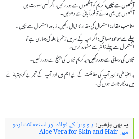
آنکھوں سے بچیں:
کریم کو آنکھوں سے دور رکھیں، اگر کسی صورت میں
آنکھوں میں چلی جائے تو فوراً پانی سے دھوئیں۔
مناسب مقدار:
استعمال کی مقدار کا خیال رکھیں، زیادہ استعمال سے بچیں۔
پہلے سے موجود مسائل:
اگر آپ کے سر میں زخم یا جلد کی بیماری ہے تو
استعمال سے پہلے ڈاکٹر سے مشورہ کریں۔
بچوں کی رسائی سے دور رکھیں:
یہ کریم بچوں کی پہنچ سے دور رکھیں۔
یہ احتیاطی تدابیر آپ کی حفاظت کے لیے اہم ہیں اور آپ کے تجربے کو بہتر بنانے
میں مددگار ثابت ہوں گی۔
یہ بھی پڑھیں:
ایلو ویرا کے فوائد اور استعمالات اردو
میں Aloe Vera for Skin and Hair