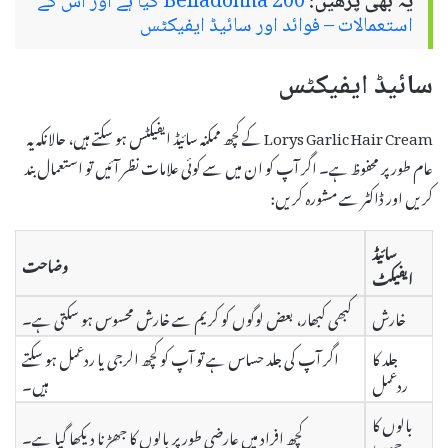
یہ بھی پڑھیں:
Belladonna 200 کیا ہے اور اس کے
استعمالات – فوائد اور سائیڈ ایفیکٹس
سائیڈ ایفیکٹس
Lorys Garlic Hair Cream کے کچھ ممکنہ سائیڈ ایفیکٹس ہو سکتے ہیں، حالانکہ یہ
عام طور پر محفوظ ہے۔ اگر آپ کو ان میں سے کوئی علامات نظر آئیں تو استعمال بند
کریں اور ڈاکٹر سے مشورہ کریں:
سائیڈ
وضاحت
ایفیکٹ
خارش
کبھی کبھار، بعض لوگوں کو کریم سے خارش محسوس ہو سکتی ہے۔
جلد کا
اگر آپ کی جلد حساس ہے تو آپ کو کچھ الرجی یا ردعمل ہو سکتے
ردعمل
ہیں۔
بالوں کا
کچھ افراد میں عارضی طور پر بالوں کا جھڑنا دیکھا گیا ہے۔
جھڑنا