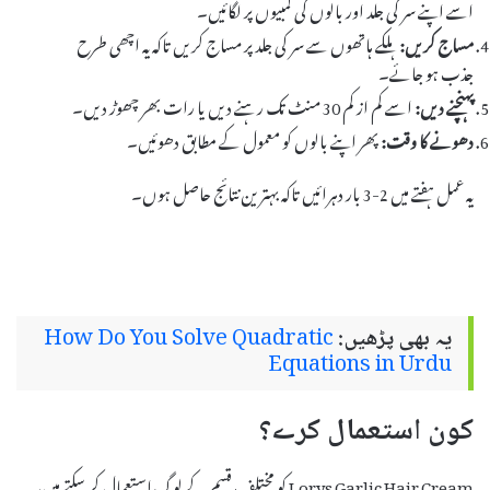
اسے اپنے سر کی جلد اور بالوں کی لمبیوں پر لگائیں۔
مساج کریں:
ہلکے ہاتھوں سے سر کی جلد پر مساج کریں تاکہ یہ اچھی طرح
جذب ہو جائے۔
پہنچنے دیں:
اسے کم از کم 30 منٹ تک رہنے دیں یا رات بھر چھوڑ دیں۔
دھونے کا وقت:
پھر اپنے بالوں کو معمول کے مطابق دھوئیں۔
یہ عمل ہفتے میں 2-3 بار دہرائیں تاکہ بہترین نتائج حاصل ہوں۔
یہ بھی پڑھیں:
How Do You Solve Quadratic
Equations in Urdu
کون استعمال کرے؟
Lorys Garlic Hair Cream کو مختلف قسم کے لوگ استعمال کر سکتے ہیں،