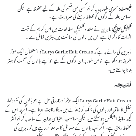
طبیعت:
عمومی طور پر، یہ کریم کسی بھی قسم کی جلد کے لیے محفوظ ہے، لیکن
حساس جلد کے لوگوں کو محتاط رہنے کی ضرورت ہے۔
کلینیکل نتائج:
ماہرین نے متعدد کلینیکل مطالعات میں اس کریم کے مثبت
اثرات کا ذکر کیا ہے، جن میں بالوں کی ساخت میں بہتری شامل ہے۔
ماہرین کی رائے یہ ہے کہ Lorys Garlic Hair Cream کا استعمال ایک موثر
طریقہ ہو سکتا ہے، خاص طور پر ان لوگوں کے لیے جو اپنے بالوں کی صحت کو بہتر
بنانا چاہتے ہیں۔
نتیجہ
Lorys Garlic Hair Cream ایک مؤثر اور قدرتی حل ہے جو بالوں کی نشوونما،
خشکی کا خاتمہ اور بالوں کی چمک کو بڑھانے میں مددگار ثابت ہوتا ہے۔ اگرچہ اس کے
کچھ سائیڈ ایفیکٹس ہو سکتے ہیں، لیکن مناسب احتیاطی تدابیر کے ساتھ یہ کریم اکثر
محفوظ رہتی ہے۔ اگر آپ بالوں کے مسائل کا سامنا کر رہے ہیں تو ماہرین کی
رائے اور تحقیق کے مطابق، یہ کریم ایک اچھی انتخاب ہو سکتی ہے۔