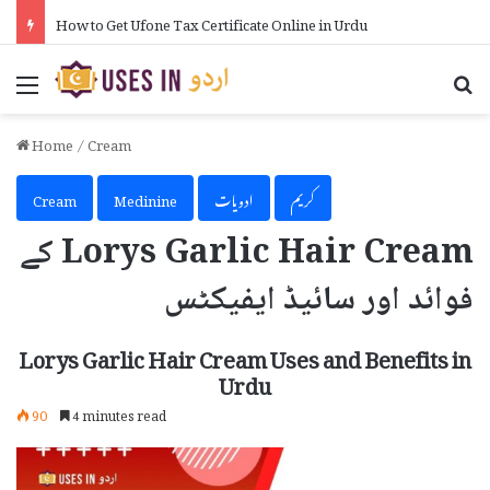
How to Get Ufone Tax Certificate Online in Urdu
Menu
Se
Home
/
Cream
کریم
ادویات
Medinine
Cream
Lorys Garlic Hair Cream کے
فوائد اور سائیڈ ایفیکٹس
Lorys Garlic Hair Cream Uses and Benefits in
Urdu
90
4 minutes read