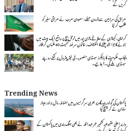
کریں گے
عراق کی سرزمین سے ڈرون حملے، سعودی عرب نے عراقی سفیر کو
طلب کر لیا
کراچی، کیماڑی کے علاقے ماڑی پور میں ٹرٹل بیچ پر واقع ایک ہٹ میں
جوئے کا بڑا اڈہ چلنے کا انکشاف، خاتون سرغنہ سمیت 40 ملزمان گرفتار
پنجاب حکومت کا بائیکرز سبسڈی منصوبہ، فی لیٹر پیٹرول پر کتنے روپے
سبسڈی ملے گی۔؟ جانیے۔
Trending News
پاکستان کی گوادر بندرگاہ پر بحری سرگرمیوں میں اضافہ، مال برادر جہاز
سامان لے کر پہنچ گیا
وزیر اعلیٰ مقبوضہ کشمیر عمر عبداللہ نے بھی جنگ بندی میں پاکستان کے
کردار کی تعریف کر دی