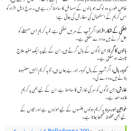
خاص طور پر وہ لوگ جو بالوں کے مسائل کا سامنا کر رہے ہیں۔ درج ذیل افراد کو
اس کریم کے استعمال کی سفارش کی جاتی ہے:
خشکی کے شکار افراد:
اگر آپ کے سر میں خشکی ہے، تو یہ کریم اس مسئلے کو
حل کرنے میں مدد دے سکتی ہے۔
بالوں کا گرنا:
جن لوگوں کے بال گرتے ہیں، ان کے لیے یہ ایک مفید علاج
ثابت ہو سکتی ہے۔
کمزور بال:
اگر آپ کے بال کمزور اور بے جان ہیں، تو یہ کریم انہیں مضبوط
بنانے میں مدد دے گی۔
خارش:
جن لوگوں کو سر کی خارش کا سامنا ہے، ان کے لیے بھی یہ کریم
فائدہ مند ہے۔
خواتین اور مرد:
یہ کریم دونوں جنسوں کے لیے موزوں ہے اور بچوں کے
لیے بھی محفوظ سمجھا جاتا ہے۔