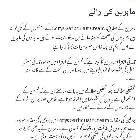
ماہرین کی رائے
ماہرین کے مطابق، Lorys Garlic Hair Cream کے استعمال کے کئی فوائد
ہیں جو بالوں کی صحت کو بہتر بنانے میں مددگار ثابت ہوتے ہیں۔ بالوں کی ماہرین
نے اس کریم کی کچھ خاص خصوصیات کا ذکر کیا ہے:
قدرتی اجزاء:
ماہرین کا کہنا ہے کہ لہسن کے اجزاء میں موجود قدرتی سلفر،
سیل کی نشوونما کو فروغ دیتے ہیں، جو بالوں کی صحت کے لیے فائدہ مند
ہے۔
تحقیقی مطالعہ:
کچھ تحقیقی مطالعے میں یہ بات سامنے آئی ہے کہ لہسن کے
استعمال سے بالوں کی نشوونما میں اضافہ ہوتا ہے، خاص طور پر ان افراد کے
لیے جو بالوں کے گرنے کے شکار ہیں۔
پروٹین کی مقدار:
Lorys Garlic Hair Cream میں پروٹین کی مقدار موجود
ہے، جو بالوں کی طاقت اور چمک کو بڑھاتی ہے۔ ماہرین نے یہ بھی تجویز کیا
ہے کہ یہ کریم بالوں کی خشکی کو کم کرنے میں مددگار ثابت ہوتی ہے۔