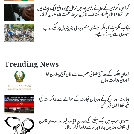
کراچی، کیماڑی کے علاقے ماڑی پور میں ٹرٹل بیچ پر واقع ایک ہٹ میں
جوئے کا بڑا اڈہ چلنے کا انکشاف، خاتون سرغنہ سمیت 40 ملزمان گرفتار
پنجاب حکومت کا بائیکرز سبسڈی منصوبہ، فی لیٹر پیٹرول پر کتنے روپے
سبسڈی ملے گی۔؟ جانیے۔
Trending News
ایران جنگ کے بعد آج فضائی خطرے سے خالی آج پہلا دن تھا،
اماراتی وزارت دفاع
بھارت اور امریکہ کے درمیان تجارت کے حوالے سے مذاکرات، کیا
نتیجہ نکلا؟ بڑی خبر آ گئی
سعودی عرب میں ایک ہفتے کے دوران اقامہ، لیبر اور سرحدی قانون
کی خلاف ورزیوں پر 18 ہزار سے زائد افراد گرفتار