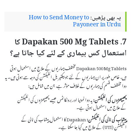
یہ بھی پڑھیں:
How to Send Money to
Payoneer in Urdu
7. Dapakan 500 Mg Tablets کا
استعمال کس بیماری کے لئے کیا جاتا ہے؟
Dapakan 500 Mg Tablets مختلف بیماریوں کے علاج میں استعمال ہوتی
ہیں، خاص طور پر ان بیماریوں کے لئے جو بیکٹیریل انفیکشن کی وجہ سے ہوتی ہیں۔ یہ
دوا مختلف قسم کی بیماریوں کے خلاف مؤثر ہے، جن میں شامل ہیں:
پھیپھڑوں کی انفیکشن:
یہ دوا نمونیا اور برونکائٹس جیسے پھیپھڑوں کی انفیکشن
کے علاج میں استعمال ہوتی ہے۔
پیشاب کی نالی کی انفیکشن:
Dapakan کا استعمال پیشاب کی نالی کے
انفیکشن (UTI) کے علاج میں کیا جا سکتا ہے۔