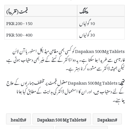
پیکنگ
قیمت (تقریباً)
10 گولیاں
150 - 200 PKR
30 گولیاں
400 - 500 PKR
Dapakan 500 Mg Tablets کو کسی بھی مقامی میڈیکل اسٹور یا آن لائن
فارمیسی سے خریدا جا سکتا ہے۔ یہ دوا ڈاکٹر کے نسخے کے بغیر بھی دستیاب ہوتی ہے،
لیکن ہمیشہ ڈاکٹر سے مشورہ کرنا بہتر ہے۔
نتیجہ:
Dapakan 500 Mg Tablets معقول قیمت پر مختلف بیماریوں کے علاج
کے لئے دستیاب ہیں، اور ان کا استعمال ڈاکٹر کی ہدایت کے مطابق کیا جانا
چاہئے۔
health
Dapakan 500 Mg Tablets
Dapakan