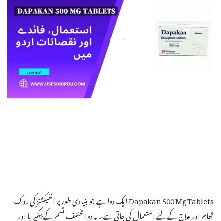
Dapakan 500 Mg Tablets ایک دوا ہے جو بنیادی طور پر انفیکشنز کی روک
تھام اور علاج کے لئے استعمال کی جاتی ہے۔ یہ دوا مختلف قسم کے بیکٹیریا اور