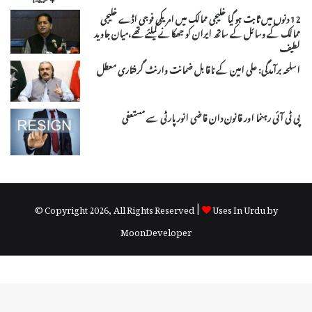
12 دنوں میں ثابت ہو گیا خلیجی ممالک میں امریکی فوجی اڈے خلیجی
ممالک کے وسائل کے ساتھ ایران کو جھکانے کیلئے تھے،میان جاوید
لطیف
اسلحہ برآمدگی: علی امین کے ناقابل ضمانت وارنٹ گرفتاری معطل
پی ٹی آئی رہنما اور قانون دان قاضی انور پارٹی سے مستعفی
© Copyright 2026, All Rights Reserved |
Uses In Urdu by
MoonDeveloper