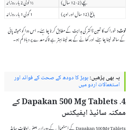
بچے (2-12 سال)
½ گولی 2 بار روزانہ
بالغ (12 سال اور اوپر)
1 گولی 1 بار روزانہ
نوٹ:
خوراک کا تعین ڈاکٹر کی ہدایت کے مطابق کرنا چاہئے۔ اس دوا کو ہمیشہ پانی
کے ساتھ لینا چاہئے، اور کھانے کے بعد لینا بہتر ہے تاکہ معدے پر دباؤ کم ہو۔
یہ بھی پڑھیں:
بوہڑ کا دودھ کے صحت کے فوائد اور
استعمالات اردو میں
4. Dapakan 500 Mg Tablets کے
ممکنہ سائیڈ ایفیکٹس
Dapakan 500 Mg Tablets کے استعمال کے دوران بعض اوقات سائیڈ