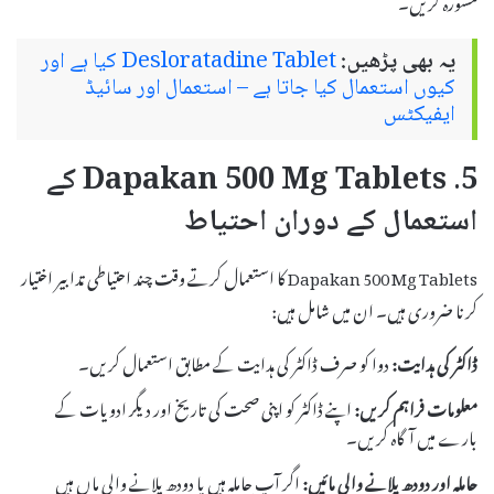
یہ بھی پڑھیں:
Desloratadine Tablet کیا ہے اور
کیوں استعمال کیا جاتا ہے – استعمال اور سائیڈ
ایفیکٹس
5. Dapakan 500 Mg Tablets کے
استعمال کے دوران احتیاط
Dapakan 500 Mg Tablets کا استعمال کرتے وقت چند احتیاطی تدابیر اختیار
کرنا ضروری ہیں۔ ان میں شامل ہیں:
ڈاکٹر کی ہدایت:
دوا کو صرف ڈاکٹر کی ہدایت کے مطابق استعمال کریں۔
معلومات فراہم کریں:
اپنے ڈاکٹر کو اپنی صحت کی تاریخ اور دیگر ادویات کے
بارے میں آگاہ کریں۔
حاملہ اور دودھ پلانے والی مائیں:
اگر آپ حاملہ ہیں یا دودھ پلانے والی ماں ہیں