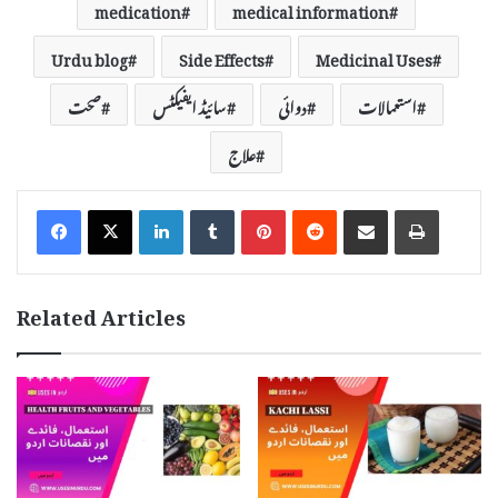
medication
medical information
Urdu blog
Side Effects
Medicinal Uses
استعمالات
دوائی
سائیڈ ایفیکٹس
صحت
علاج
LinkedIn
Tumblr
Pinterest
Reddit
Share via Email
Print
Related Articles