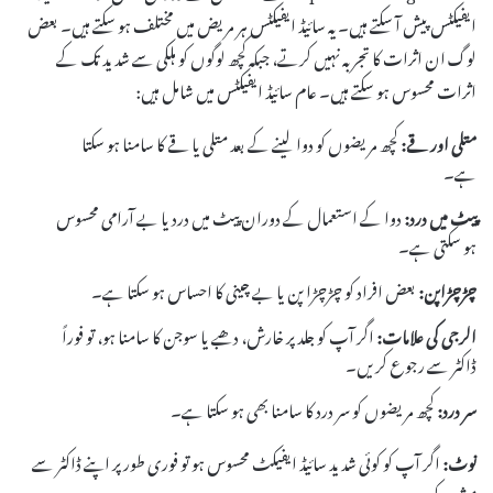
ایفیکٹس پیش آ سکتے ہیں۔ یہ سائیڈ ایفیکٹس ہر مریض میں مختلف ہو سکتے ہیں۔ بعض
لوگ ان اثرات کا تجربہ نہیں کرتے، جبکہ کچھ لوگوں کو ہلکی سے شدید تک کے
اثرات محسوس ہو سکتے ہیں۔ عام سائیڈ ایفیکٹس میں شامل ہیں:
متلی اور قے:
کچھ مریضوں کو دوا لینے کے بعد متلی یا قے کا سامنا ہو سکتا
ہے۔
پیٹ میں درد:
دوا کے استعمال کے دوران پیٹ میں درد یا بے آرامی محسوس
ہو سکتی ہے۔
چڑچڑاپن:
بعض افراد کو چڑچڑا پن یا بے چینی کا احساس ہو سکتا ہے۔
الرجی کی علامات:
اگر آپ کو جلد پر خارش، دھبے یا سوجن کا سامنا ہو، تو فوراً
ڈاکٹر سے رجوع کریں۔
سر درد:
کچھ مریضوں کو سر درد کا سامنا بھی ہو سکتا ہے۔
نوٹ:
اگر آپ کو کوئی شدید سائیڈ ایفیکٹ محسوس ہو تو فوری طور پر اپنے ڈاکٹر سے
مشورہ کریں۔