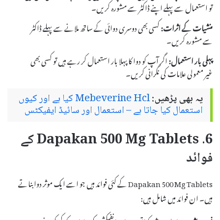
تو استعمال سے پہلے اپنے ڈاکٹر سے مشورہ کریں۔
منشیات کے اثرات:
کسی بھی دوسری دوائی کے ساتھ ملانے سے پہلے ڈاکٹر
سے مشورہ کریں۔
پہلی بار استعمال:
اگر آپ کو دوا کا پہلا بار استعمال کر رہے ہیں تو کسی بھی
غیر معمولی علامات کی نگرانی کریں۔
یہ بھی پڑھیں:
Mebeverine Hcl کیا ہے اور کیوں
استعمال کیا جاتا ہے – استعمال اور سائیڈ ایفیکٹس
6. Dapakan 500 Mg Tablets کے
فوائد
Dapakan 500 Mg Tablets کے کئی فوائد ہیں جو اسے ایک موثر دوا بناتے
ہیں۔ ان فوائد میں شامل ہیں: