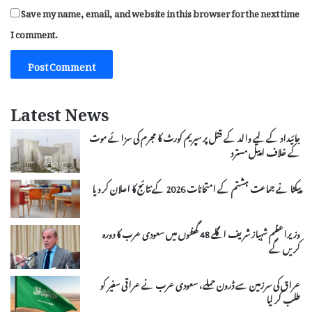
Save my name, email, and website in this browser for the next time
I comment.
Latest News
جائیداد کے لیے والد کے قتل پر سپریم کورٹ کا مجرم کی سزائے موت
کے خلاف اپیل مسترد
پیکٹا نے جماعت ہشتم کے امتحانات 2026 کے نتائج کا اعلان کر دیا
وزیراعظم شہباز شریف اگلے 48 گھنٹوں میں سعودی عرب کا دورہ
کریں گے
عراق کی سرزمین سے ڈرون حملے، سعودی عرب نے عراقی سفیر کو
طلب کر لیا