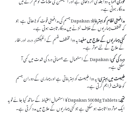
فوری اثر:
یہ دوا جلدی اثر دکھاتی ہے اور انفیکشن کی علامات کو کم کرنے میں
مددگار ہوتی ہے۔
مدافعتی نظام کو بہتر بنانا:
Dapakan جسم کی مدافعتی قوت کو بڑھاتی ہے، جو
کہ مختلف بیماریوں کے خلاف لڑنے میں مددگار ثابت ہوتی ہے۔
کئی بیماریوں کے علاج میں مفید:
یہ دوا مختلف قسم کے انفیکشنز، درد، اور بخار
کے علاج کے لئے موثر ہے۔
درد کی کمی:
Dapakan کے استعمال سے جسمانی درد کی شدت میں کمی آ
سکتی ہے۔
طبیعت میں بہتری:
یہ دوا طبیعت کو بہتر بناتی ہے اور بیماری کے دوران جسم
کو طاقت فراہم کرتی ہے۔
نتیجہ:
Dapakan 500 Mg Tablets کا استعمال احتیاط کے ساتھ کیا جائے تو یہ
ایک موثر دوا ثابت ہو سکتی ہے جو کئی بیماریوں کے علاج میں مدد کرتی ہے۔