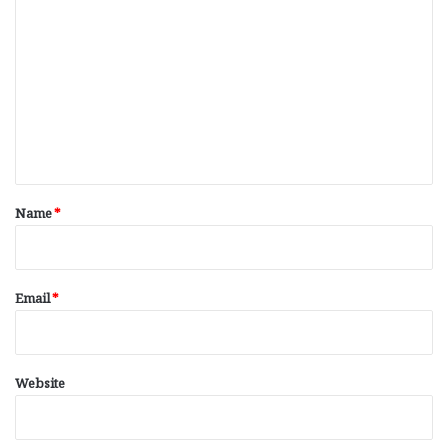
o
m
m
e
n
t
*
Name
*
Email
*
Website