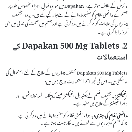
وائرس کے خلاف موثر ہے۔ Dapakan میں موجود فعال اجزاء مخصوص طور پر
جسم کے مدافعتی نظام کو مضبوط بنانے کے لئے تیار کیے گئے ہیں۔ یہ دوا مختلف
بیماریوں کی علامات کو کم کرنے میں مدد کرتی ہے اور جسم میں صحت کی بحالی میں بھی
کردار ادا کرتی ہے۔
2. Dapakan 500 Mg Tablets کے
استعمالات
Dapakan 500 Mg Tablets مختلف بیماریوں کے علاج کے لئے استعمال کی
جا سکتی ہیں۔ اس کی کچھ اہم استعمالات درج ذیل ہیں:
انفیکشنز:
یہ مختلف قسم کے بیکٹیریل انفیکشنز جیسے کہ پیپٹک السر، ٹنڈنائٹس، اور
دیگر انفیکشنز کے علاج میں مفید ہے۔
مدافعتی نظام کی بہتری:
یہ دوا مدافعتی نظام کو مضبوط بنانے میں مدد کرتی ہے،
جو کہ جسم کو بیماریوں سے لڑنے میں مددگار ثابت ہوتا ہے۔