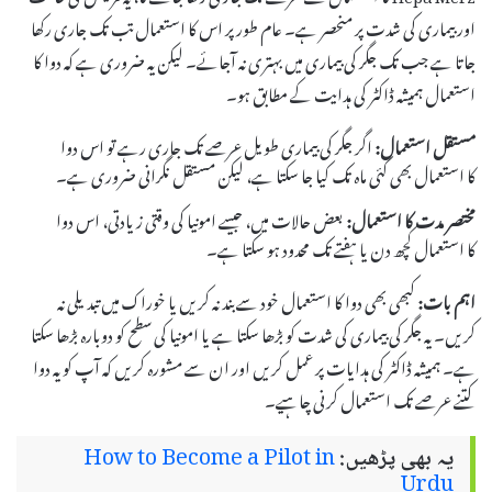
اور بیماری کی شدت پر منحصر ہے۔ عام طور پر اس کا استعمال تب تک جاری رکھا
جاتا ہے جب تک جگر کی بیماری میں بہتری نہ آجائے۔ لیکن یہ ضروری ہے کہ دوا کا
استعمال ہمیشہ ڈاکٹر کی ہدایت کے مطابق ہو۔
مستقل استعمال:
اگر جگر کی بیماری طویل عرصے تک جاری رہے تو اس دوا
کا استعمال بھی کئی ماہ تک کیا جا سکتا ہے، لیکن مستقل نگرانی ضروری ہے۔
مختصر مدت کا استعمال:
بعض حالات میں، جیسے امونیا کی وقتی زیادتی، اس دوا
کا استعمال کچھ دن یا ہفتے تک محدود ہو سکتا ہے۔
اہم بات:
کبھی بھی دوا کا استعمال خود سے بند نہ کریں یا خوراک میں تبدیلی نہ
کریں۔ یہ جگر کی بیماری کی شدت کو بڑھا سکتا ہے یا امونیا کی سطح کو دوبارہ بڑھا سکتا
ہے۔ ہمیشہ ڈاکٹر کی ہدایات پر عمل کریں اور ان سے مشورہ کریں کہ آپ کو یہ دوا
کتنے عرصے تک استعمال کرنی چاہیے۔
یہ بھی پڑھیں:
How to Become a Pilot in
Urdu