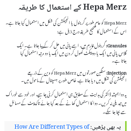
Hepa Merz کے استعمال کا طریقہ
Hepa Merz کو عام طور پر گرینول یا انجیکشن کی شکل میں استعمال کیا جاتا ہے۔
اس کے استعمال کا صحیح طریقہ درج ذیل ہے:
Granules:
گرینول فارم میں، اسے پانی میں حل کر کے پیا جاتا ہے۔ ایک
گلاس پانی میں ایک یا دو پیکٹ گھول کر دن میں ایک یا دو مرتبہ استعمال کیا
جاتا ہے۔
Injection:
سنگین صورتوں میں Hepa Merz کو وین کے ذریعے
انجیکشن کی شکل میں دیا جاتا ہے، خاص طور پر ہسپتال کے ماحول میں۔
یہ دوا ہمیشہ ڈاکٹر کی ہدایت کے مطابق ہی استعمال کرنی چاہیے، اور خود سے خوراک
میں تبدیلی نہ کریں۔ دوا کا استعمال کھانے کے بعد کیا جائے تاکہ پیٹ کے مسائل
سے بچا جا سکے۔
یہ بھی پڑھیں:
How Are Different Types of