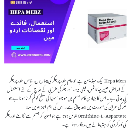
Hepa Merz ایک میڈیسن ہے جو عام طور پر جگر کی بیماریوں، خاص طور پر جگر
کے امراض جیسے ہیپاٹائٹس، فیٹی لیور، اور جگر کی خرابی کے علاج کے لئے استعمال
کی جاتی ہے۔ اس کا بنیادی کام جسم میں موجود امونیا کی سطح کو کم کرنا ہوتا ہے جو
جگر کی خرابی کی صورت میں بڑھ جاتی ہے۔ اس کی اہم اجزاء میں L-
Ornithine-L-Aspartate شامل ہوتا ہے جو امونیا کو جسم سے نکالنے اور جگر
کی کارکردگی کو بہتر بنانے میں مددگار ہوتا ہے۔