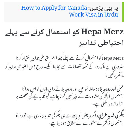
یہ بھی پڑھیں:
How to Apply for Canada
Work Visa in Urdu
Hepa Merz کو استعمال کرنے سے پہلے
احتیاطی تدابیر
Hepa Merz کو استعمال کرنے سے پہلے کچھ اہم احتیاطی تدابیر اختیار کرنا
ضروری ہے تاکہ دوا کے ممکنہ نقصانات سے بچا جا سکے۔ درج ذیل احتیاطی تدابیر کو
مدنظر رکھیں:
حمل اور دودھ پلانا:
حاملہ خواتین اور دودھ پلانے والی ماؤں کو اس دوا کا
استعمال ڈاکٹر کی مشاورت کے بغیر نہیں کرنا چاہیے کیونکہ یہ بچے کی صحت پر
اثرانداز ہو سکتی ہے۔
جگر کی شدید خرابی:
اگر مریض کو پہلے سے ہی جگر کی شدید بیماری ہے، تو دوا کا
استعمال ڈاکٹر کے مشورے کے مطابق ہونا چاہیے۔