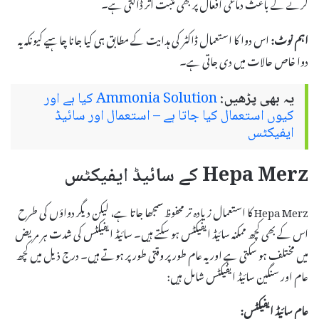
کرنے کے باعث دماغی افعال پر بھی مثبت اثر ڈالتی ہے۔
اہم نوٹ:
اس دوا کا استعمال ڈاکٹر کی ہدایت کے مطابق ہی کیا جانا چاہیے کیونکہ یہ
دوا خاص حالات میں دی جاتی ہے۔
یہ بھی پڑھیں:
Ammonia Solution کیا ہے اور
کیوں استعمال کیا جاتا ہے – استعمال اور سائیڈ
ایفیکٹس
Hepa Merz کے سائیڈ ایفیکٹس
Hepa Merz کا استعمال زیادہ تر محفوظ سمجھا جاتا ہے، لیکن دیگر دواؤں کی طرح
اس کے بھی کچھ ممکنہ سائیڈ ایفیکٹس ہو سکتے ہیں۔ سائیڈ ایفیکٹس کی شدت ہر مریض
میں مختلف ہو سکتی ہے اور یہ عام طور پر وقتی طور پر ہوتے ہیں۔ درج ذیل میں کچھ
عام اور سنگین سائیڈ ایفیکٹس شامل ہیں:
عام سائیڈ ایفیکٹس: