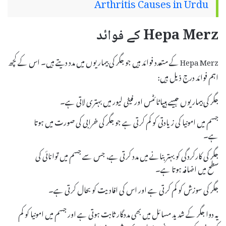
Arthritis Causes in Urdu
Hepa Merz کے فوائد
Hepa Merz کے متعدد فوائد ہیں جو جگر کی بیماریوں میں مدد دیتے ہیں۔ اس کے کچھ
اہم فوائد درج ذیل ہیں:
جگر کی بیماریوں جیسے ہیپاٹائٹس اور فیٹی لیور میں بہتری لاتی ہے۔
جسم میں امونیا کی زیادتی کو کم کرتی ہے جو جگر کی خرابی کی صورت میں ہوتا
ہے۔
جگر کی کارکردگی کو بہتر بنانے میں مدد کرتی ہے، جس سے جسم میں توانائی کی
سطح میں اضافہ ہوتا ہے۔
جگر کی سوزش کو کم کرتی ہے اور اس کی افادیت کو بحال کرتی ہے۔
یہ دوا جگر کے شدید مسائل میں بھی مددگار ثابت ہوتی ہے اور جسم میں امونیا کو کم