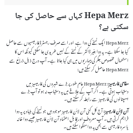
Hepa Merz کہاں سے حاصل کی جا
سکتی ہے؟
Hepa Merz ایک نسخے کی دوا ہے، اور اسے صرف رجسٹرڈ فارمیسیوں سے حاصل
کیا جا سکتا ہے۔ یہ دوا بغیر ڈاکٹر کے نسخے کے نہیں خریدی جا سکتی کیونکہ اس کا
استعمال مخصوص جگر کی بیماریوں میں ہی کیا جاتا ہے۔ آپ درج ذیل ذرائع سے
Hepa Merz حاصل کر سکتے ہیں:
مقامی فارمیسیز:
Hepa Merz عام طور پر بڑے شہروں کی فارمیسیز میں
دستیاب ہوتی ہے۔ اگر آپ کے علاقے میں یہ دستیاب نہ ہو تو آپ بڑے
ہسپتالوں کی فارمیسیز سے رابطہ کر سکتے ہیں۔
آن لائن فارمیسیز:
آج کل کئی آن لائن فارمیسیز موجود ہیں جو نسخے کی بنیاد پر یہ دوا
فراہم کرتی ہیں۔ آپ معروف اور قابل اعتماد آن لائن فارمیسیز جیسے دوا خانہ
یا سرو فارمیسی سے بھی یہ دوا منگوا سکتے ہیں۔