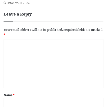
October 20, 2024
Leave a Reply
Your email address will not be published.
Required fields are marked
*
C
o
m
m
e
n
t
*
Name
*