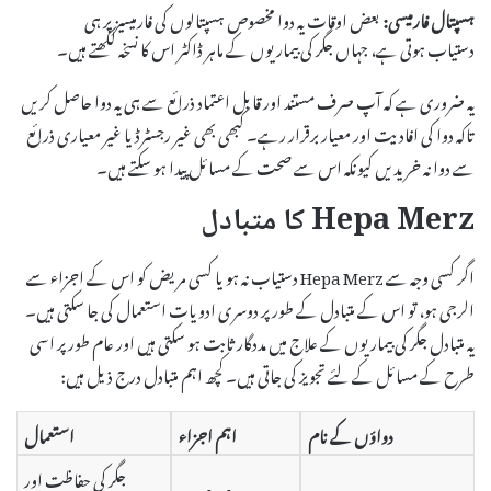
ہسپتال فارمیسی:
بعض اوقات یہ دوا مخصوص ہسپتالوں کی فارمیسیز پر ہی
دستیاب ہوتی ہے، جہاں جگر کی بیماریوں کے ماہر ڈاکٹر اس کا نسخہ لکھتے ہیں۔
یہ ضروری ہے کہ آپ صرف مستند اور قابل اعتماد ذرائع سے ہی یہ دوا حاصل کریں
تاکہ دوا کی افادیت اور معیار برقرار رہے۔ کبھی بھی غیر رجسٹرڈ یا غیر معیاری ذرائع
سے دوا نہ خریدیں کیونکہ اس سے صحت کے مسائل پیدا ہو سکتے ہیں۔
Hepa Merz کا متبادل
اگر کسی وجہ سے Hepa Merz دستیاب نہ ہو یا کسی مریض کو اس کے اجزاء سے
الرجی ہو، تو اس کے متبادل کے طور پر دوسری ادویات استعمال کی جا سکتی ہیں۔
یہ متبادل جگر کی بیماریوں کے علاج میں مددگار ثابت ہو سکتی ہیں اور عام طور پر اسی
طرح کے مسائل کے لئے تجویز کی جاتی ہیں۔ کچھ اہم متبادل درج ذیل ہیں:
دواؤں کے نام
اہم اجزاء
استعمال
جگر کی حفاظت اور