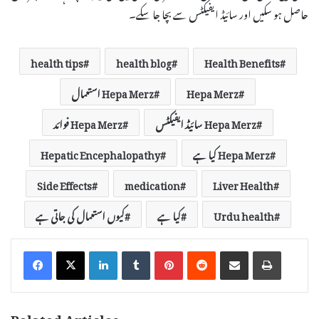
حاصل ہو سکیں اور سائیڈ ایفیکٹس سے بچا جا سکے۔
health tips
health blog
Health Benefits
Hepa Merz
Hepa Merz استعمال
Hepa Merz سائیڈ ایفیکٹس
Hepa Merz فوائد
Hepa Merz کیا ہے
Hepatic Encephalopathy
Side Effects
medication
Liver Health
Urdu health
کیا ہے
کیوں استعمال کی جاتی ہے
LinkedIn
Tumblr
Pinterest
Reddit
Share via Email
Print