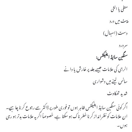
متلی یا الٹی
پیٹ میں درد
دست (اسہال)
سردرد
سنگین سائیڈ ایفیکٹس:
الرجی کی علامات جیسے جلد پر خارش یا دانے
سانس لینے میں دشواری
شدید تھکاوٹ
اگر کوئی سنگین سائیڈ ایفیکٹس ظاہر ہوں تو فوری طور پر ڈاکٹر سے رجوع کرنا چاہیے۔
ان علامات کو نظرانداز کرنا خطرناک ہو سکتا ہے، خصوصاً اگر یہ علامات بدتر ہو رہی
ہوں۔