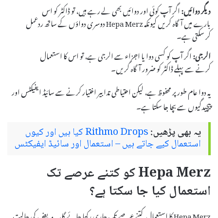
دیگر دوائیں:
اگر آپ کوئی اور دوائیں بھی لے رہے ہیں، تو ڈاکٹر کو اس
بارے میں آگاہ کریں کیونکہ Hepa Merz دوسری دواؤں کے ساتھ ردعمل
کر سکتی ہے۔
الرجی:
اگر آپ کو کسی دوا یا اجزاء سے الرجی ہے، تو اس کا استعمال
کرنے سے پہلے ڈاکٹر کو ضرور آگاہ کریں۔
یہ دوا عام طور پر محفوظ ہے، لیکن احتیاطی تدابیر اختیار کرنے سے سائیڈ ایفیکٹس اور
پیچیدگیوں سے بچا جا سکتا ہے۔
یہ بھی پڑھیں:
Rithmo Drops کیا ہیں اور کیوں
استعمال کیے جاتے ہیں – استعمال اور سائیڈ ایفیکٹس
Hepa Merz کو کتنے عرصے تک
استعمال کیا جا سکتا ہے؟
Hepa Merz کا استعمال کتنے عرصے تک جاری رکھا جائے گا، یہ مریض کی حالت