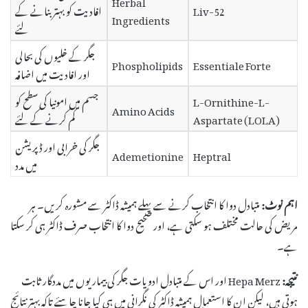
Herbal
Liv-52
افادیت کو بہتر بنانے کے
Ingredients
لئے
جگر کے خلیوں کی بحالی
Phospholipids
Essentiale Forte
اور افادیت میں اضافہ
L-Ornithine-L-
جسم میں امونیا کی سطح کو
Amino Acids
Aspartate (LOLA)
کم کرنے کے لئے
جگر کی خرابی اور ڈپریشن
Ademetionine
Heptral
میں مدد
اہم نوٹ:
متبادل دوا کا انتخاب کرنے سے پہلے ہمیشہ ڈاکٹر سے مشورہ کریں۔ ہر
مریض کی حالت مختلف ہو سکتی ہے، اور صحیح دوا کا انتخاب صرف ڈاکٹر ہی کر سکتا
ہے۔
نتیجہ:
Hepa Merz اور اس کے متبادل ادویات جگر کی بیماریوں میں مددگار ثابت
ہوتی ہیں، لیکن ان کا استعمال ہمیشہ ڈاکٹر کی نگرانی میں ہی کیا جانا چاہئے تاکہ بہتر نتائج