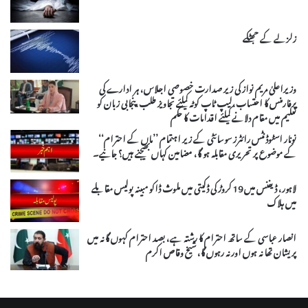
زلزلے کے جھٹکے
وزیراعلیٰ مریم نواز کی زیر صدارت خصوصی اجلاس، ہر ادارے کی
پرفارمنس کا احتساب،لیپ ٹاپ کوٹہ کیلئے تجاویز طلب،پنجابی زبان کو
تعلیم میں مقام دلانے کیلئے اقدامات کا حکم
نونار اسٹوڈنٹس رائٹرز سوسائٹی کے زیر اہتمام ’’ماں کے احترام‘‘
کے موضوع پر تحریری مقابلہ ہو گا، مضامین کہاں بھیجنے ہیں؟ جانیے۔
لاہور، ڈیفنس میں 19 کروڑ کی ڈکیتی میں ملوث ڈاکو مبینہ پولیس مقابلے
میں ہلاک
انصار عباسی کے ساتھ احترام کا رشتہ ہے، بصد احترام کہوں گا نہ میں
پریشان تھا نہ ہوں اور نہ رہوں گا، شیخ وقاص اکرم