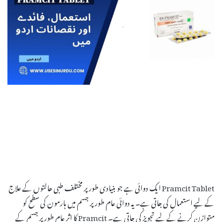
Pramcit Tablet ایک دوائی ہے جو بنیادی طور پر مختلف طبی حالتوں کے علاج
کے لیے استعمال کی جاتی ہے۔ یہ دوائی عام طور پر جسم میں ہارمون کی سطح کو
متوازن کرنے کے لیے تجویز کی جاتی ہے۔ Pramcit کا اثر عام طور پر جسم کے