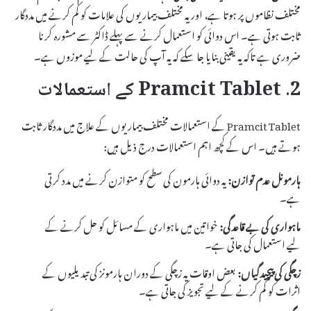
مختلف نظاموں پر ہوتا ہے، اور یہ مختلف بیماریوں کی علامات کو کم کرنے میں مددگار
ثابت ہوتی ہے۔ اس دوائی کو استعمال کرنے سے پہلے ڈاکٹر سے مشورہ کرنا
ضروری ہے تاکہ یہ یقینی بنایا جا سکے کہ یہ آپ کی حالت کے لیے موزوں ہے۔
2. Pramcit Tablet کے استعمالات
Pramcit Tablet کے استعمالات مختلف بیماریوں کے علاج میں مددگار ثابت
ہوتے ہیں۔ اس کے کچھ اہم استعمالات درج ذیل ہیں:
ہارمونل عدم توازن:
یہ دوائی ہارمون کی سطح کو متوازن کرنے میں مدد کرتی
ہے۔
ماہواری کی بے قاعدگی:
خواتین میں ماہواری کے مسائل کو حل کرنے کے
لیے استعمال کی جاتی ہے۔
زچگی کی پیچیدگیاں:
بعض اوقات یہ زچگی کے دوران ہارمونز کی تبدیلیوں کے
اثرات کو کم کرنے کے لیے تجویز کی جاتی ہے۔