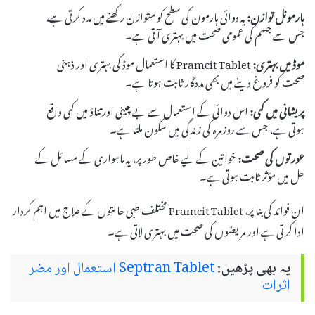
ہارمونل توازن:
یہ دوائی ہارمون کی سطح کو متوازن رکھنے میں مدد کرتی ہے،
جس سے جسم کی عمومی صحت میں بہتری آتی ہے۔
موڈ میں بہتری:
Pramcit Tablet کا استعمال موڈ کی بہتری اور ذہنی
صحت کو فروغ دینے میں بھی مددگار ثابت ہوتا ہے۔
پریشانی میں کمی:
اس دوائی کے استعمال سے بے چینی اور تناؤ میں کمی واقع
ہوتی ہے، جس سے روزمرہ کی زندگی میں سکون ملتا ہے۔
عورتوں کی صحت:
خواتین کے لیے خاص طور پر، یہ ماہواری کے مسائل کے
حل میں مؤثر ثابت ہوتی ہے۔
ان فوائد کی بنا پر، Pramcit Tablet مختلف طبی حالتوں کے علاج میں اہم کردار
ادا کرتی ہے اور مریضوں کی صحت میں بہتری لاتی ہے۔
یہ بھی پڑھیں:
Septran Tablet استعمال اور مضر
اثرات