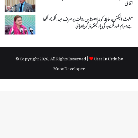
اتفاق
سینیٹ الیکشن، حافظ کو نہ ڈھونڈیں، بیلٹ پر صرف عبدالکریم لکھا
ہے: مریم اورنگزیب کی پارلیمنٹرینز کو یاددہانی
© Copyright 2026, All Rights Reserved |
Uses In Urdu by
MoonDeveloper