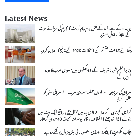
Latest News
جائیداد کے لیے والد کے قتل پر سپریم کورٹ کا مجرم کی سزائے موت
کے خلاف اپیل مسترد
پیکٹا نے جماعت ہشتم کے امتحانات 2026 کے نتائج کا اعلان کر دیا
وزیراعظم شہباز شریف اگلے 48 گھنٹوں میں سعودی عرب کا دورہ
کریں گے
عراق کی سرزمین سے ڈرون حملے، سعودی عرب نے عراقی سفیر کو
طلب کر لیا
کراچی، کیماڑی کے علاقے ماڑی پور میں ٹرٹل بیچ پر واقع ایک ہٹ میں
جوئے کا بڑا اڈہ چلنے کا انکشاف، خاتون سرغنہ سمیت 40 ملزمان گرفتار
پنجاب حکومت کا بائیکرز سبسڈی منصوبہ، فی لیٹر پیٹرول پر کتنے روپے