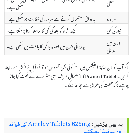
متلی
سکتی ہے۔
سر درد
یہ دوائی استعمال کرنے سے سر درد کی شکایت ہو سکتی ہے۔
نیند کی کمی
کچھ افراد کو نیند کی کمی کا سامنا کرنا پڑ سکتا ہے۔
وزن میں
یہ دوائی وزن میں اضافہ یا کمی کا باعث بن سکتی ہے۔
تبدیلی
اگر آپ کو ان سائیڈ ایفیکٹس میں سے کوئی بھی محسوس ہو تو فوراً اپنے ڈاکٹر سے رابطہ
کریں۔ Pramcit Tablet کا استعمال صرف طبی مشورے کے تحت کیا جانا
چاہیے تاکہ صحت کی خرابی سے بچا جا سکے۔
یہ بھی پڑھیں:
Amclav Tablets 625mg کے فوائد
اور سائیڈ ایفیکٹس