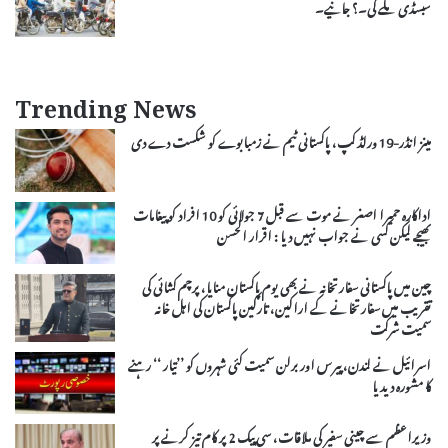
سبسڈی ملے گی۔؟ جانیے۔
Trending News
مینز انڈر-19 ورلڈ کپ، پاکستانی ٹیم نے زمبابوے کو شکست دے دی
اداکارہ حمیرا اصغر نے موت سے قبل 7 جولائی کو 10 افراد کو پیغامات
بھیجے لیکن کسی نے جواب نہیں دیا : اقرار الحسن
چین میں پاکستانی سفارتخانہ نے بھی یوم پاکستان منایا، پرچم کشائی کی
تقریب میں سفارتخانے کے اراکین، تارکین پاکستان کی اہل خانہ
سمیت شرکت
اسرائیل نے لندن، پیرس اور برلن سمیت کئی شہروں کو ’’تیار ‘‘ رہنے
کا مشورہ دیدیا
وزیراعظم سے چینی سفیر کی ملاقات، سی پیک 2 پر کام تیز کرنے پر