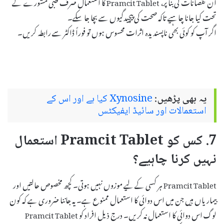
ان نقصانات کی بنا پر، Pramcit Tablet کا استعمال صرف طبی مشورے کے
تحت کیا جانا چاہیے تاکہ صحت کی پیچیدگیوں سے بچا جا سکے۔
اگر آپ کو کوئی بھی ناپسندیدہ اثرات محسوس ہوں تو فوراً ڈاکٹر سے رابطہ کریں۔
یہ بھی پڑھیں:
Xynosine کیا ہے اور اس کے
استعمالات اور سائیڈ ایفیکٹس
7. کس کو Pramcit Tablet استعمال
نہیں کرنا چاہیے؟
Pramcit Tablet ہر کسی کے لیے موزوں نہیں ہوتی۔ کچھ مخصوص حالتیں اور
بیماریاں ہیں جن میں اس دوائی کا استعمال ممنوع ہے۔ یہ جاننا ضروری ہے کہ کون
لوگ اس دوائی کا استعمال نہ کریں۔ درج ذیل افراد کو Pramcit Tablet