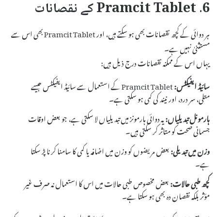
6. Pramcit Tablet کے نقصانات
ہر دوائی کے کچھ نقصانات بھی ہو سکتے ہیں، اور Pramcit Tablet بھی اس سے
مستثنیٰ نہیں ہے۔
یہاں اس کے ممکنہ نقصانات درج ذیل ہیں:
سائیڈ ایفیکٹس:
Pramcit Tablet کے استعمال سے سائیڈ ایفیکٹس جیسے
متلی، سر درد، اور نیند کی کمی ہو سکتی ہے۔
ہارمونل تبدیلیاں:
یہ دوائی ہارمونز میں تبدیلیاں لا سکتی ہے، جو بعض اوقات
جسمانی صحت کو متاثر کر سکتی ہیں۔
وزن میں تبدیلی:
بعض مریضوں کو وزن میں اضافہ یا کمی کا سامنا کرنا پڑ سکتا
ہے۔
کچھ طبی حالات:
بعض مخصوص طبی حالات میں اس کا استعمال نہ صرف غیر
مؤثر بلکہ نقصان دہ بھی ہو سکتا ہے۔