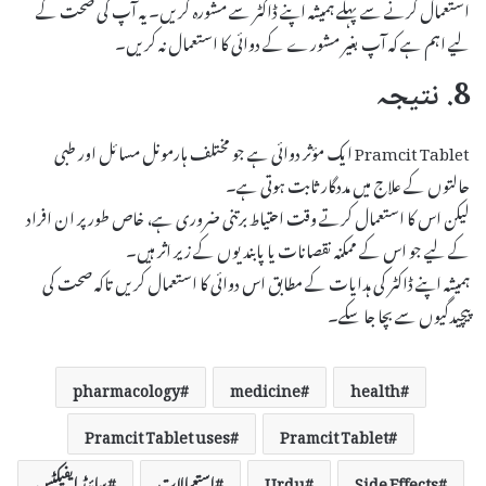
استعمال کرنے سے پہلے ہمیشہ اپنے ڈاکٹر سے مشورہ کریں۔ یہ آپ کی صحت کے
لیے اہم ہے کہ آپ بغیر مشورے کے دوائی کا استعمال نہ کریں۔
8. نتیجہ
Pramcit Tablet ایک مؤثر دوائی ہے جو مختلف ہارمونل مسائل اور طبی
حالتوں کے علاج میں مددگار ثابت ہوتی ہے۔
لیکن اس کا استعمال کرتے وقت احتیاط برتنی ضروری ہے، خاص طور پر ان افراد
کے لیے جو اس کے ممکنہ نقصانات یا پابندیوں کے زیر اثر ہیں۔
ہمیشہ اپنے ڈاکٹر کی ہدایات کے مطابق اس دوائی کا استعمال کریں تاکہ صحت کی
پیچیدگیوں سے بچا جا سکے۔
pharmacology
medicine
health
Pramcit Tablet uses
Pramcit Tablet
Side Effects
Urdu
استعمالات
سائیڈ ایفیکٹس