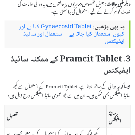
دیگر طبی حالات:
بعض مخصوص بیماریوں یا حالتوں میں، یہ دوائی علامات کی
شدت کو کم کرنے کے لیے استعمال کی جا سکتی ہے۔
یہ بھی پڑھیں:
Gynaecosid Tablet کیا ہے اور
کیوں استعمال کیا جاتا ہے – استعمال اور سائیڈ
ایفیکٹس
3. Pramcit Tablet کے ممکنہ سائیڈ
ایفیکٹس
جیسا کہ ہر دوائی کے ساتھ ہوتا ہے، Pramcit Tablet کے استعمال سے کچھ
سائیڈ ایفیکٹس بھی ممکن ہیں۔ ان میں سے کچھ عمومی سائیڈ ایفیکٹس درج ذیل ہیں:
سائیڈ
تفصیل
ایفیکٹس
کچھ لوگوں کو اس دوائی کے استعمال کے بعد متلی محسوس ہو