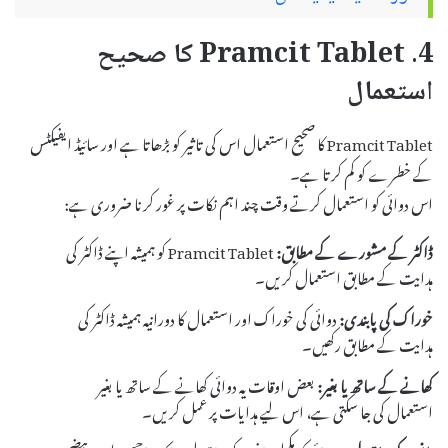
4. Pramcit Tablet کا صحیح
استعمال
Pramcit Tablet کا صحیح استعمال اس کی تاثیر کو بڑھاتا ہے اور سائیڈ ایفیکٹس
کے خطرے کو کم کرتا ہے۔
اس دوائی کو استعمال کرتے وقت چند اہم نکات پر غور کرنا ضروری ہے:
ڈاکٹر کے مشورے کے مطابق:
Pramcit Tablet کو ہمیشہ اپنے ڈاکٹر کی
ہدایت کے مطابق استعمال کریں۔
خوراک کی پابندی:
دوائی کی خوراک اور استعمال کا دورانیہ ہمیشہ ڈاکٹر کی
ہدایت کے مطابق رکھیں۔
کھانے کے ساتھ یا بغیر:
بعض اوقات یہ دوائی کھانے کے ساتھ یا بغیر
استعمال کی جا سکتی ہے، اس لیے ہدایات پر عمل کریں۔