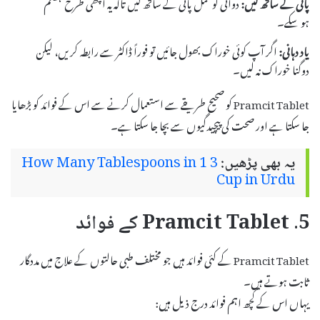
پانی کے ساتھ لیں:
دوائی کو مکمل پانی کے ساتھ لیں تاکہ یہ اچھی طرح ہضم
ہو سکے۔
یاد دہانی:
اگر آپ کوئی خوراک بھول جائیں تو فوراً ڈاکٹر سے رابطہ کریں، لیکن
دوگنا خوراک نہ لیں۔
Pramcit Tablet کو صحیح طریقے سے استعمال کرنے سے اس کے فوائد کو بڑھایا
جا سکتا ہے اور صحت کی پیچیدگیوں سے بچا جا سکتا ہے۔
یہ بھی پڑھیں:
How Many Tablespoons in 1 3
Cup in Urdu
5. Pramcit Tablet کے فوائد
Pramcit Tablet کے کئی فوائد ہیں جو مختلف طبی حالتوں کے علاج میں مددگار
ثابت ہوتے ہیں۔
یہاں اس کے کچھ اہم فوائد درج ذیل ہیں: