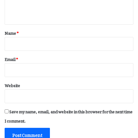
e
n
t
*
Name
*
Email
*
Website
Save my name, email, and website in this browser for the next time
I comment.