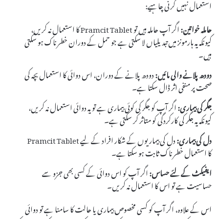
استعمال نہیں کرنی چاہیے:
حاملہ خواتین:
اگر آپ حاملہ ہیں تو Pramcit Tablet کا استعمال نہ کریں،
کیونکہ یہ ہارمونز میں تبدیلیاں لا سکتی ہے جو حمل کے دوران خطرناک ہو سکتی
ہیں۔
دودھ پلانے والی مائیں:
دودھ پلانے کے دوران، اس دوائی کا استعمال بچہ کی
صحت پر منفی اثر ڈال سکتا ہے۔
جگر کی بیماری:
اگر آپ کو جگر کی کوئی بیماری ہے تو یہ دوائی استعمال نہ کریں،
کیونکہ یہ جگر کی کارکردگی کو متاثر کر سکتی ہے۔
دل کی بیماری:
دل کی بیماریوں کے شکار افراد کے لیے Pramcit Tablet
کا استعمال خطرناک ثابت ہو سکتا ہے۔
ایفیکٹ کے لئے حساس:
اگر آپ کو اس دوائی کے کسی بھی جزو سے
حساسیت ہے تو اس کا استعمال نہ کریں۔
اس کے علاوہ، اگر آپ کو کسی مخصوص بیماری یا حالت کا سامنا ہے تو دوائی