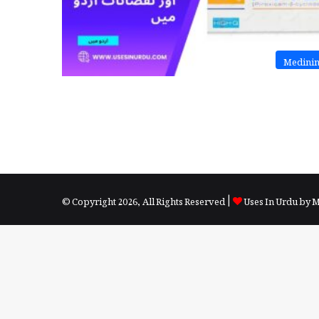
Medini
© Copyright 2026, All Rights Reserved |
Uses In Urdu by