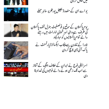
یو اے ای کے متعدد ڈیجیٹل پورٹلز پر سائبر حملے
یوم پاکستان کے موقع پر قونصلیٹ جنرل آف پاکستان
کی طرف سے دبئی اور شمالی امارات میں رہنے
والے تمام پاکستانیوں کو مبارکباد
نادرا کے تعاون سے پنجاب ایکسائز ڈپارٹمنٹ نے
پاک آئی ڈی لانچ کر دی
اسرائیلی فوج نے ایران کے خلاف جنگ کے آغاز
سے اب تک زخمی ہونے والے فوجیوں کی تعداد بتا
دی