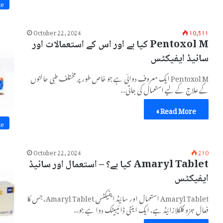
ne
October 22, 2024
10,511
Pentoxol M کیا ہے اور اس کے استعمالات اور
سائیڈ ایفیکٹس
Pentoxol M ایک معروف دوائی ہے جو خاص طور پر مختلف طبی حالتوں
کے علاج کے لیے استعمال کی جاتی…
Read More »
ne
October 22, 2024
210
Amaryl Tablet کیا ہے؟ – استعمال اور سائیڈ
ایفیکٹس
Amaryl Tablet استعمال اور سائیڈ ایفیکٹس Amaryl Tablet، جس کا
فعال جزو گلکلازائیڈ ہے، ایک اینٹی ڈائیبیٹک دوا ہے جو…