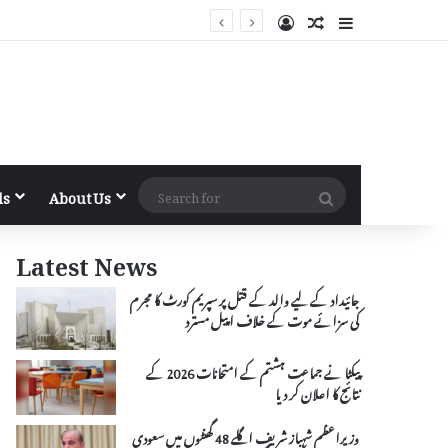
Log In
Random Article
Sidebar
Search
ls
About Us
for
Latest News
جائیداد کے لیے والد کے قتل پر سپریم کورٹ کا مجرم
کی سزائے موت کے خلاف اپیل مسترد
پیکٹا نے جماعت ہشتم کے امتحانات 2026 کے
نتائج کا اعلان کر دیا
وزیراعظم شہباز شریف اگلے 48 گھنٹوں میں سعودی