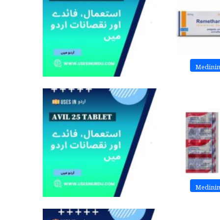
Medini
Medini