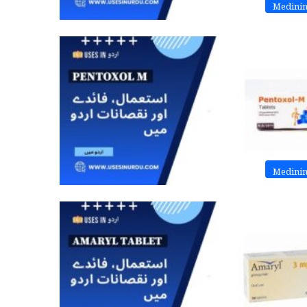
Medini
Medini