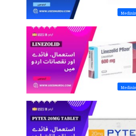
Medini
Medini