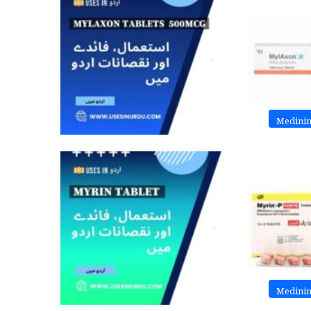
Medini
Medini