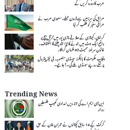
عرب کا دورہ کریں گے
عراق کی سرزمین سے ڈرون حملے، سعودی عرب نے
عراقی سفیر کو طلب کر لیا
کراچی، کیماڑی کے علاقے ماڑی پور میں ٹرٹل بیچ پر
واقع ایک ہٹ میں جوئے کا بڑا اڈہ چلنے کا انکشاف،
خاتون سرغنہ سمیت 40 ملزمان گرفتار
پنجاب حکومت کا بائیکرز سبسڈی منصوبہ، فی لیٹر پیٹرول
پر کتنے روپے سبسڈی ملے گی۔؟ جانیے۔
Trending News
این ڈی ایم اے کی 27 ویں امدادی کھیپ فلسطین
روانہ
کرکٹ کے 14 سابق کپتانوں نے عمران خان کے حق
میں اپیل کر دی