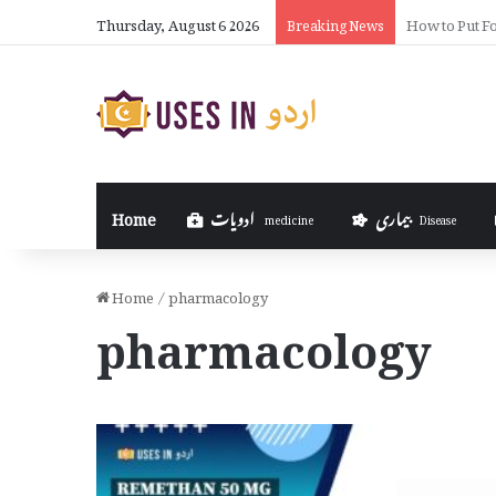
Thursday, August 6 2026
How to Activ
Breaking News
بیماری
ادویات
Home
medicine
Disease
Home
/
pharmacology
pharmacology