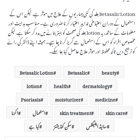
Betasalic Lotion جلد کی کئی بیماریوں کے علاج میں مؤثر ہے، لیکن اس کے
استعمال کے دوران احتیاطی تدابیر اختیار کرنا ضروری ہے۔ مناسب ہدایت اور
معلومات کے ساتھ، یہ lotion جلد کی صحت کو بہتر بنانے میں مدد کر سکتا ہے، لیکن
مخصوص افراد کو اس کے استعمال سے گریز کرنا چاہیے۔ ہمیشہ اپنے ڈاکٹر کی رائے
کو ترجیح دیں تاکہ محفوظ اور مؤثر علاج حاصل کیا جا سکے۔
Betasalic Lotion
Betasalic
beauty
lotion
health
dermatology
Psoriasis
moisturizer
medicine
skin care
skin treatment
استعمال
اکزما
سائیڈ ایفیکٹس
سکن کنڈیشنز
کیا ہے