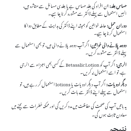
حساس جلد:
جن افراد کی جلد حساس ہے یا جلدی مسائل سے متاثرہ ہیں،
انہیں استعمال سے پہلے ڈاکٹر سے مشورہ کرنا چاہیے۔
دوران حمل:
حاملہ خواتین کو ہمیشہ اپنے ڈاکٹر کی ہدایت کے مطابق دوا کا
استعمال کرنا چاہیے۔
دودھ پلانے والی خواتین:
اگر آپ دودھ پلانے والی ہیں، تو بھی استعمال سے
پہلے ڈاکٹر سے مشورہ کریں۔
الرجی:
اگر آپ کو Betasalic Lotion کے کسی بھی اجزاء سے الرجی
ہے، تو اسے استعمال نہ کریں۔
دیگر ادویات:
اگر آپ دیگر ادویات یا lotions استعمال کر رہے ہیں، تو
استعمال سے پہلے اپنے ڈاکٹر سے بات کریں۔
یہ باتیں آپ کی صحت کی حفاظت میں مدد کریں گی اور ممکنہ خطرات سے بچنے میں
معاون ثابت ہوں گی۔
نتیجہ